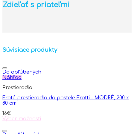
Zdieľať s priateľmi
Súvisiace produkty
Do obľúbených
Náhľad
Prestieradla
Froté prestieradlo do postele Frotti – MODRÉ, 200 x
80 cm
16
€
Výber možností
This
product