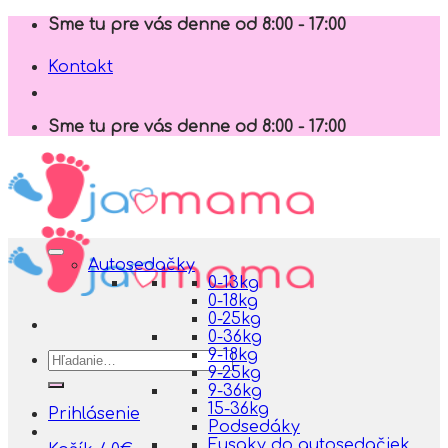
Skip
Sme tu pre vás denne od 8:00 - 17:00
to
content
Kontakt
Sme tu pre vás denne od 8:00 - 17:00
Autosedačky
0-13kg
0-18kg
0-25kg
0-36kg
9-18kg
Hľadať:
9-25kg
9-36kg
15-36kg
Prihlásenie
Podsedáky
Fusaky do autosedačiek