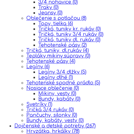
3/4 nohavice
(0)
Traky
(0)
Jeansy
(0)
Oblečenie s potlačou
(8)
Topy, tielka
(6)
Tričká, tuniky kr. rukáv
(0)
Tričká, tuniky 3/4 rukáv
(0)
Tričká, tuniky dl. rukáv
(0)
Tehotenské pásy
(2)
Tričká, tuniky, dl.rukáv
(4)
Tepláky,mikiny,súpravy
(0)
Tehotenské pásy
(4)
Legíny
(6)
Legíny 3/4 dlžky
(5)
Legíny dlhé
(1)
Tehotenské spodné prádlo
(5)
Nosiace oblečenie
(0)
Mikiny, vesty
(0)
Bundy, kabáty
(0)
Svetríky
(1)
Tričká 3/4 rukáv
(0)
Pančuchy, silonky
(0)
Bundy, kabáty, vesty
(0)
Dojčenské a detské potreby
(267)
Hryzátka, hrkálky
(78)