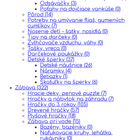
Odsávačky
(3)
Poťahy na dojčiace vankúše
(0)
Pôrod
(14)
Potreby na umývanie fliaš, gumených
cumlíkov
(7)
Nosenie detí – šatky, nosidlá
(0)
Tipy na darčeky
(0)
Zvlhčovače vzduchu, váhy
(0)
Tašky, vreca
(0)
Darčekové poukážky
(0)
Detské šperky
(37)
Detské náušnice
(26)
Náramky
(4)
Retiazky
(1)
Škatuľky na šperky
(6)
Zábava
(322)
Hracie deky, penové puzzle
(7)
Hračky a nábytok na záhradu
(7)
Hračky do 3 rokov
(105)
Drevené hračky
(57)
Plyšové hračky
(18)
Zábava pri vode
(15)
Bazény, bazéniky
(0)
Nafukovacie kruhy, lehátka,
rukávniky
(0)