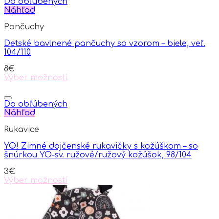
has
Do obľúbených
multiple
Náhľad
variants.
Pančuchy
The
options
Detské bavlnené pančuchy so vzorom – biele, veľ.
may
104/110
be
chosen
8
€
on
Výber možností
the
This
product
product
page
has
Do obľúbených
multiple
Náhľad
variants.
Rukavice
The
options
YO! Zimné dojčenské rukavičky s kožúškom – so
may
šnúrkou YO-sv. ružové/ružový kožúšok, 98/104
be
chosen
3
€
on
Výber možností
the
This
product
product
page
has
multiple