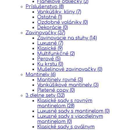
Flanelové obliečky
(2)
Príslušenstvo
(8)
Vankúšiky, kliny
(7)
Ostatné
(1)
Ozdobné volániky
(0)
Dekorácie
(0)
Zavinovačky
(37)
Zavinovacie na stuhy
(14)
Luxusné
(7)
Klasické
(9)
Multifunkčné
(2)
Perové
(5)
Ku krstu
(0)
Mušelinové zavinovačky
(0)
Mantinely
(6)
Mantinely rovné
(3)
Vankúšikové mantinely
(3)
Pletené copy
(0)
3 dielne sety
(32)
Klasické sady s rovným
mantinelom
(28)
Luxusné sady s mantinelom
(0)
Luxusné sady s viacdielnym
mantinelom
(0)
Klasické sady s oválnym