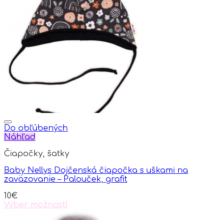
variants.
The
options
may
be
chosen
on
the
product
page
Do obľúbených
Náhľad
Čiapočky, šatky
Baby Nellys Dojčenská čiapočka s uškami na
zaväzovanie – Palouček, grafit
10
€
Výber možností
This