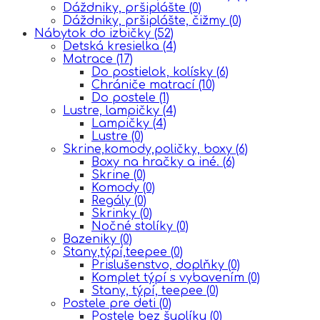
Dáždniky, pršiplášte
(0)
Dáždniky, pršiplášte, čižmy
(0)
Nábytok do izbičky
(52)
Detská kresielka
(4)
Matrace
(17)
Do postielok, kolísky
(6)
Chrániče matrací
(10)
Do postele
(1)
Lustre, lampičky
(4)
Lampičky
(4)
Lustre
(0)
Skrine,komody,poličky, boxy
(6)
Boxy na hračky a iné.
(6)
Skrine
(0)
Komody
(0)
Regály
(0)
Skrinky
(0)
Nočné stolíky
(0)
Bazeniky
(0)
Stany,týpí,teepee
(0)
Prislušenstvo, doplňky
(0)
Komplet týpí s vybavením
(0)
Stany, týpí, teepee
(0)
Postele pre deti
(0)
Postele bez šuplíku
(0)