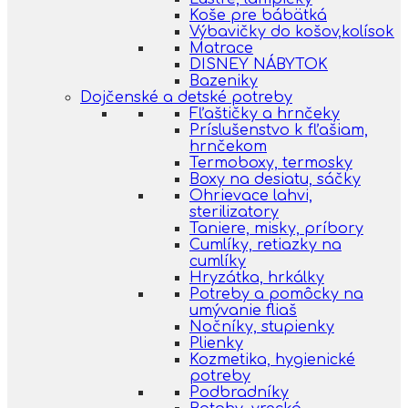
Koše pre bábätká
Výbavičky do košov,kolísok
Matrace
DISNEY NÁBYTOK
Bazeniky
Dojčenské a detské potreby
Fľaštičky a hrnčeky
Príslušenstvo k fľašiam,
hrnčekom
Termoboxy, termosky
Boxy na desiatu, sáčky
Ohrievace lahvi,
sterilizatory
Taniere, misky, príbory
Cumlíky, retiazky na
cumlíky
Hryzátka, hrkálky
Potreby a pomôcky na
umývanie fliaš
Nočníky, stupienky
Plienky
Kozmetika, hygienické
potreby
Podbradníky