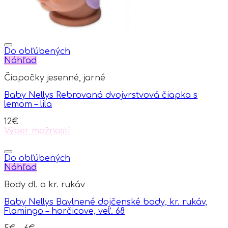
page
Do obľúbených
Náhľad
Čiapočky jesenné, jarné
Baby Nellys Rebrovaná dvojvrstvová čiapka s
lemom – lila
12
€
Výber možností
This
product
has
Do obľúbených
multiple
Náhľad
variants.
Body dl. a kr. rukáv
The
options
Baby Nellys Bavlnené dojčenské body, kr. rukáv,
may
Flamingo – horčicove, veľ. 68
be
chosen