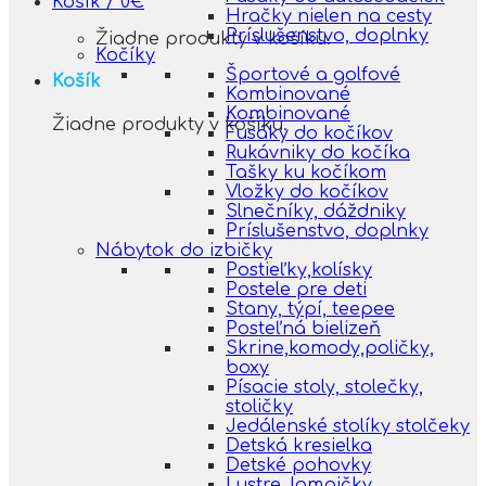
Košík /
0
€
Hračky nielen na cesty
Príslušenstvo, doplnky
Žiadne produkty v košíku.
Kočíky
Športové a golfové
Košík
Kombinované
Kombinované
Žiadne produkty v košíku.
Fusáky do kočíkov
Rukávniky do kočíka
Tašky ku kočíkom
Vložky do kočíkov
Slnečníky, dáždniky
Príslušenstvo, doplnky
Nábytok do izbičky
Postieľky,kolísky
Postele pre deti
Stany, týpí, teepee
Posteľná bielizeň
Skrine,komody,poličky,
boxy
Písacie stoly, stolečky,
stoličky
Jedálenské stolíky stolčeky
Detská kresielka
Detské pohovky
Lustre, lampičky