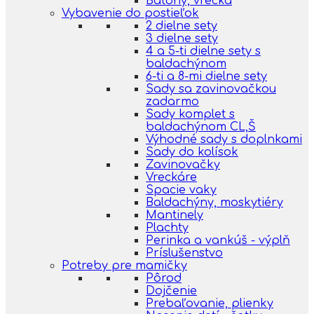
Batohy, vrecká
Vybavenie do postieľok
2 dielne sety
3 dielne sety
4 a 5-ti dielne sety s
baldachýnom
6-ti a 8-mi dielne sety
Sady sa zavinovačkou
zadarmo
Sady komplet s
baldachýnom CL,Š
Výhodné sady s doplnkami
Sady do kolísok
Zavinovačky
Vreckáre
Spacie vaky
Baldachýny, moskytiéry
Mantinely
Plachty
Perinka a vankúš - výplň
Príslušenstvo
Potreby pre mamičky
Pôrod
Dojčenie
Prebaľovanie, plienky