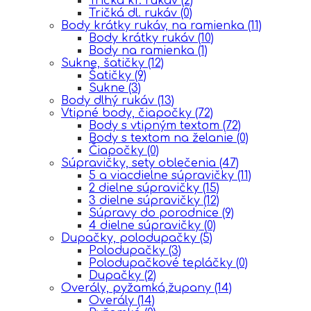
Tričká kr. rukáv
(2)
Tričká dl. rukáv
(0)
Body krátky rukáv, na ramienka
(11)
Body krátky rukáv
(10)
Body na ramienka
(1)
Sukne, šatičky
(12)
Šatičky
(9)
Sukne
(3)
Body dlhý rukáv
(13)
Vtipné body, čiapočky
(72)
Body s vtipným textom
(72)
Body s textom na želanie
(0)
Čiapočky
(0)
Súpravičky, sety oblečenia
(47)
5 a viacdielne súpravičky
(11)
2 dielne súpravičky
(15)
3 dielne súpravičky
(12)
Súpravy do porodnice
(9)
4 dielne súpravičky
(0)
Dupačky, polodupačky
(5)
Polodupačky
(3)
Polodupačkové tepláčky
(0)
Dupačky
(2)
Overály, pyžamká,župany
(14)
Overály
(14)