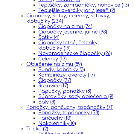
Tepláčky, zahradníčky, nohavice
(13)
Teplejšie overálky jar / jeseň
(2)
Čiapočky, šatky, čelenky, šiltovky,
klobúčiky
(234)
Čiapočky na zimu
(74)
Čiapočky jesenné, jarné
(98)
Šatky
(4)
Čiapočky letné, čelenky,
klobúčiky
(19)
Novorodenecke čiapočky
(26)
Čelenky
(13)
Oblečenie na zimu
(89)
Bundy, kabátiky
(3)
Kombinézy, overaly
(17)
Čiapočky
(27)
Rukavice
(17)
Papučky, ponožky
(8)
Súpravičky, sady oblečenia
(9)
Šály
(8)
Ponožky, pančuchy, topánočky
(71)
Ponožky, topánočky
(58)
Pančuchy
(13)
Nakolenniky
(0)
Tričká
(2)