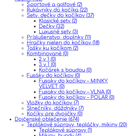
Športové a golfové
(2)
Rukávniky do kočíka
(22)
Sety, dečky do kočíkov
(37)
Klasické sety
(2)
Dečky
(32)
Luxusné sety
(3)
Príslušenstvo, doplnky
(11)
Hračky nielen do kočíkov
(18)
Tašky ku kočíkom
(2)
Kombinované
(0)
2 v 1
(0)
3 v 1
(0)
Kočárek s boudou
(0)
Fusáky do kočíkov
(0)
Fusaky do kočíkov – MINKY,
VELVET
(0)
Fusaky do kočíkov – VLNA
(0)
Fusaky do kočíkov – POLAR
(0)
Vložky do kočíkov
(7)
Slnečníky, dáždniky
(7)
Kočíky pre dvojičky
(0)
Dojčenské oblečenie
(674)
Teplákové súpravy, tepláčky, mikiny
(20)
Teplákové súpravy
(1)
Mikiny, bundy
(4)