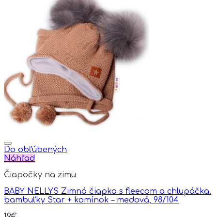
product
has
multiple
variants.
The
options
may
be
chosen
on
the
product
page
Do obľúbených
Náhľad
Čiapočky na zimu
BABY NELLYS Zimná čiapka s fleecom a chlupáčka.
bambuľky Star + komínok – medová, 98/104
19
€