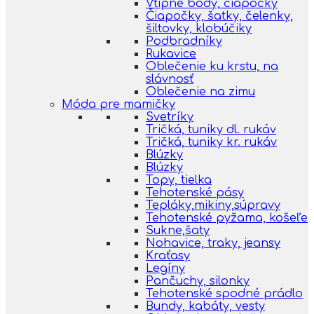
Vtipné body, čiapočky
Čiapočky, šatky, čelenky,
šiltovky, klobúčiky
Podbradníky
Rukavice
Oblečenie ku krstu, na
slávnosť
Oblečenie na zimu
Móda pre mamičky
Svetríky
Tričká, tuniky dl. rukáv
Tričká, tuniky kr. rukáv
Blúzky
Blúzky
Topy, tielka
Tehotenské pásy
Tepláky,mikiny,súpravy
Tehotenské pyžama, košeľe
Sukne,šaty
Nohavice, traky, jeansy
Kraťasy
Legíny
Pančuchy, silonky
Tehotenské spodné prádlo
Bundy, kabáty, vesty