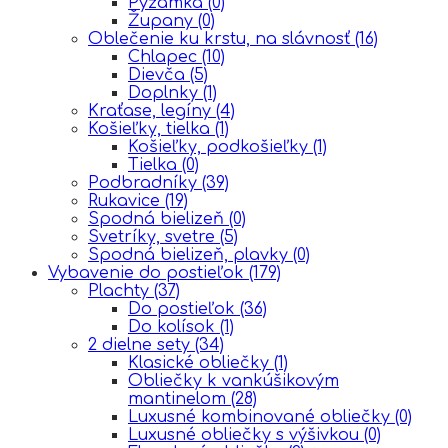
Pyžamká
(0)
Župany
(0)
Oblečenie ku krstu, na slávnosť
(16)
Chlapec
(10)
Dievča
(5)
Doplnky
(1)
Kraťase, legíny
(4)
Košieľky, tielka
(1)
Košieľky, podkošieľky
(1)
Tielka
(0)
Podbradníky
(39)
Rukavice
(19)
Spodná bielizeň
(0)
Svetríky, svetre
(5)
Spodná bielizeň, plavky
(0)
Vybavenie do postieľok
(179)
Plachty
(37)
Do postieľok
(36)
Do kolísok
(1)
2 dielne sety
(34)
Klasické obliečky
(1)
Obliečky k vankúšikovým
mantinelom
(28)
Luxusné kombinované obliečky
(0)
Luxusné obliečky s výšivkou
(0)