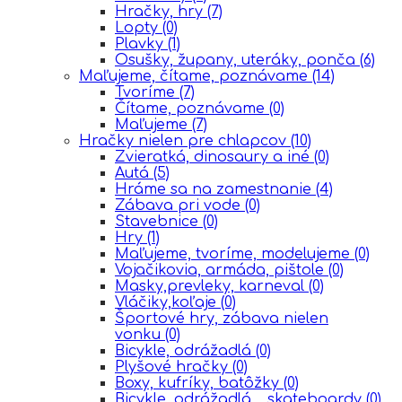
Hračky, hry
(7)
Lopty
(0)
Plavky
(1)
Osušky, župany, uteráky, ponča
(6)
Maľujeme, čítame, poznávame
(14)
Tvoríme
(7)
Čítame, poznávame
(0)
Maľujeme
(7)
Hračky nielen pre chlapcov
(10)
Zvieratká, dinosaury a iné
(0)
Autá
(5)
Hráme sa na zamestnanie
(4)
Zábava pri vode
(0)
Stavebnice
(0)
Hry
(1)
Maľujeme, tvoríme, modelujeme
(0)
Vojačikovia, armáda, pištole
(0)
Masky,prevleky, karneval
(0)
Vláčiky,koľaje
(0)
Športové hry, zábava nielen
vonku
(0)
Bicykle, odrážadlá
(0)
Plyšové hračky
(0)
Boxy, kufríky, batôžky
(0)
Bicykle, odrážadlá, , skateboardy
(0)