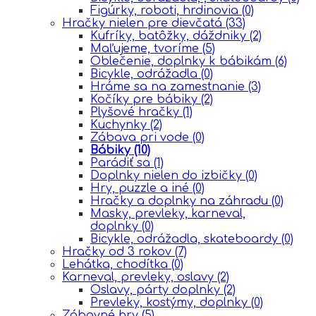
Figúrky, roboti, hrdinovia
(0)
Hračky nielen pre dievčatá
(33)
Kufríky, batôžky, dáždniky
(2)
Maľujeme, tvoríme
(5)
Oblečenie, doplnky k bábikám
(6)
Bicykle, odrážadla
(0)
Hráme sa na zamestnanie
(3)
Kočíky pre bábiky
(2)
Plyšové hračky
(1)
Kuchynky
(2)
Zábava pri vode
(0)
Bábiky
(10)
Parádiť sa
(1)
Doplnky nielen do izbičky
(0)
Hry, puzzle a iné
(0)
Hračky a doplnky na záhradu
(0)
Masky, prevleky, karneval,
doplnky
(0)
Bicykle, odrážadla, skateboardy
(0)
Hračky od 3 rokov
(7)
Lehátka, chodítka
(0)
Karneval, prevleky, oslavy
(2)
Oslavy, párty doplnky
(2)
Prevleky, kostýmy, doplnky
(0)
Zábavné hry
(5)