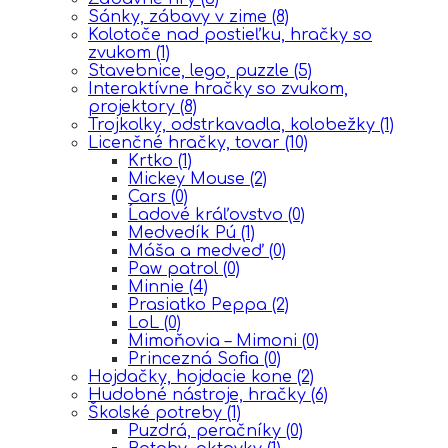
Sánky, zábavy v zime
(8)
Kolotoče nad postieľku, hračky so
zvukom
(1)
Stavebnice, lego, puzzle
(5)
Interaktívne hračky so zvukom,
projektory
(8)
Trojkolky, odstrkavadla, kolobežky
(1)
Licenčné hračky, tovar
(10)
Krtko
(1)
Mickey Mouse
(2)
Cars
(0)
Ĺadové kráľovstvo
(0)
Medvedík Pú
(1)
Máša a medveď
(0)
Paw patrol
(0)
Minnie
(4)
Prasiatko Peppa
(2)
LoL
(0)
Mimoňovia – Mimoni
(0)
Princezná Sofia
(0)
Hojdačky, hojdacie kone
(2)
Hudobné nástroje, hračky
(6)
Školské potreby
(1)
Puzdrá, peračníky
(0)