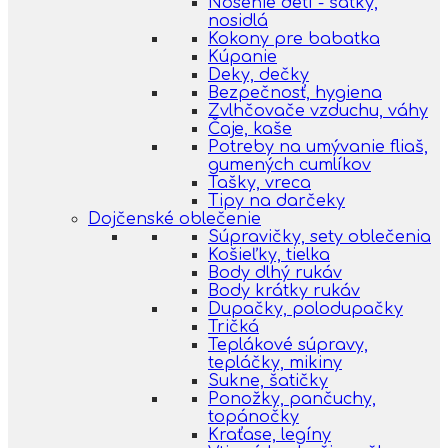
Nosenie detí - šatky,
nosidlá
Kokony pre babatka
Kúpanie
Deky, dečky
Bezpečnosť, hygiena
Zvlhčovače vzduchu, váhy
Čaje, kaše
Potreby na umývanie fliaš,
gumených cumlíkov
Tašky, vreca
Tipy na darčeky
Dojčenské oblečenie
Súpravičky, sety oblečenia
Košieľky, tielka
Body dlhý rukáv
Body krátky rukáv
Dupačky, polodupačky
Tričká
Teplákové súpravy,
tepláčky, mikiny
Sukne, šatičky
Ponožky, pančuchy,
topánočky
Kraťase, legíny