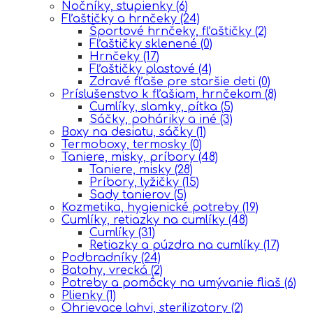
Nočníky, stupienky
(6)
Fľaštičky a hrnčeky
(24)
Športové hrnčeky, fľaštičky
(2)
Fľaštičky sklenené
(0)
Hrnčeky
(17)
Fľaštičky plastové
(4)
Zdravé fľaše pre staršie deti
(0)
Príslušenstvo k fľašiam, hrnčekom
(8)
Cumlíky, slamky, pítka
(5)
Sáčky, poháriky a iné
(3)
Boxy na desiatu, sáčky
(1)
Termoboxy, termosky
(0)
Taniere, misky, príbory
(48)
Taniere, misky
(28)
Príbory, lyžičky
(15)
Sady tanierov
(5)
Kozmetika, hygienické potreby
(19)
Cumlíky, retiazky na cumlíky
(48)
Cumlíky
(31)
Retiazky a púzdra na cumlíky
(17)
Podbradníky
(24)
Batohy, vrecká
(2)
Potreby a pomôcky na umývanie fliaš
(6)
Plienky
(1)
Ohrievace lahvi, sterilizatory
(2)