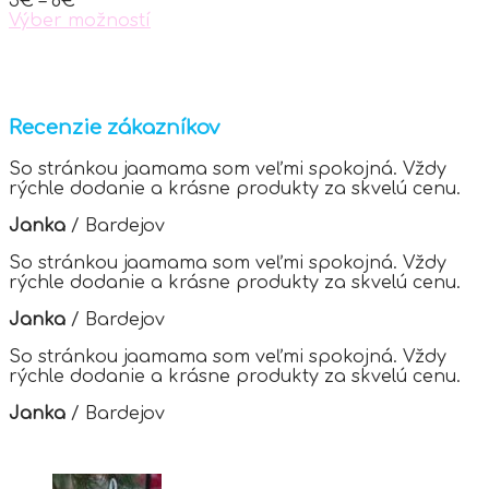
5
€
–
6
€
on
Výber možností
the
This
product
product
page
has
multiple
variants.
Recenzie zákazníkov
The
options
So stránkou jaamama som veľmi spokojná. Vždy
may
rýchle dodanie a krásne produkty za skvelú cenu.
be
chosen
Janka
/
Bardejov
on
the
So stránkou jaamama som veľmi spokojná. Vždy
product
rýchle dodanie a krásne produkty za skvelú cenu.
page
Janka
/
Bardejov
So stránkou jaamama som veľmi spokojná. Vždy
rýchle dodanie a krásne produkty za skvelú cenu.
Janka
/
Bardejov