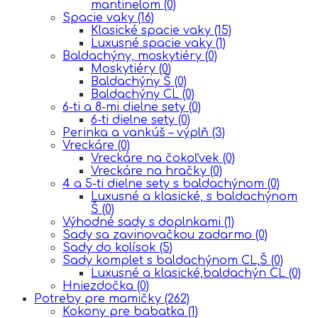
mantinelom
(0)
Spacie vaky
(16)
Klasické spacie vaky
(15)
Luxusné spacie vaky
(1)
Baldachýny, moskytiéry
(0)
Moskytiéry
(0)
Baldachýny Š
(0)
Baldachýny CL
(0)
6-ti a 8-mi dielne sety
(0)
6-ti dielne sety
(0)
Perinka a vankúš – výplň
(3)
Vreckáre
(0)
Vreckáre na čokoľvek
(0)
Vreckáre na hračky
(0)
4 a 5-ti dielne sety s baldachýnom
(0)
Luxusné a klasické, s baldachýnom
Š
(0)
Výhodné sady s doplnkami
(1)
Sady sa zavinovačkou zadarmo
(0)
Sady do kolísok
(5)
Sady komplet s baldachýnom CL,Š
(0)
Luxusné a klasické,baldachýn CL
(0)
Hniezdočka
(0)
Potreby pre mamičky
(262)
Kokony pre babatka
(1)