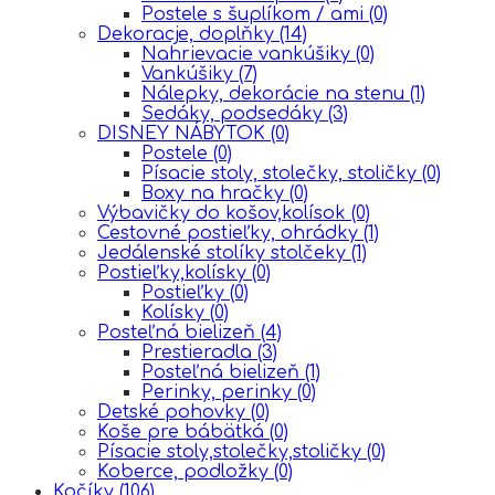
Postele s šuplíkom / ami
(0)
Dekoracje, doplňky
(14)
Nahrievacie vankúšiky
(0)
Vankúšiky
(7)
Nálepky, dekorácie na stenu
(1)
Sedáky, podsedáky
(3)
DISNEY NÁBYTOK
(0)
Postele
(0)
Písacie stoly, stolečky, stoličky
(0)
Boxy na hračky
(0)
Výbavičky do košov,kolísok
(0)
Cestovné postieľky, ohrádky
(1)
Jedálenské stolíky stolčeky
(1)
Postieľky,kolísky
(0)
Postieľky
(0)
Kolísky
(0)
Posteľná bielizeň
(4)
Prestieradla
(3)
Posteľná bielizeň
(1)
Perinky, perinky
(0)
Detské pohovky
(0)
Koše pre bábätká
(0)
Písacie stoly,stolečky,stoličky
(0)
Koberce, podložky
(0)
Kočíky
(106)