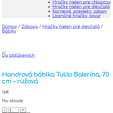
Hračky nielen pre chlapcov
Hračky nielen pre dievčatá
Karneval, prevleky, oslavy
Licenčné hračky, tovar
Domov
/
Zábava
/
Hračky nielen pre dievčatá
/
Bábiky
Do obľúbených
Handrová bábika Tulilo Balerína, 70
cm – ružová
16
€
Na sklade
množstvo