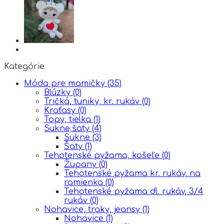
Kategórie
Móda pre mamičky
(35)
Blúzky
(0)
Tričká, tuniky, kr. rukáv
(0)
Kraťasy
(0)
Topy, tielka
(1)
Sukne,šaty
(4)
Sukne
(3)
Šaty
(1)
Tehotenské pyžama, košeľe
(0)
Župany
(0)
Tehotenské pyžama kr. rukáv, na
ramienka
(0)
Tehotenské pyžama dl. rukáv, 3/4
rukáv
(0)
Nohavice, traky, jeansy
(1)
Nohavice
(1)