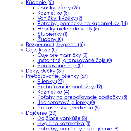
Kúpanie
(61)
Osušky, žínky
(28)
Kozmetika
(8)
Vaničky, kýbliky
(2)
Potreby, pomôcky na kúpanieliky
(14)
Hračky nielen do vody
(8)
Stupienky
(1)
Župany
(0)
Bezpečnosť, hygiena
(18)
Čaje, kaše
(0)
Čaje pre mamičky
(0)
Instantné, granulované čaje
(0)
Porciované čaje
(0)
Deky, dečky
(31)
Prebaľovanie, plienky
(67)
Plienky
(27)
Prebaľovacie podložky
(19)
Kozmetika
(4)
Poťahy na prebaľovacie podložky
(8)
Jednorazové plienky
(0)
Príslušenstvo, vedierka
(9)
Dojčenie
(23)
Dojčiace vankúše
(3)
Hygiena kozmetika
(8)
Potreby, pomôcky na dojčenie
(9)