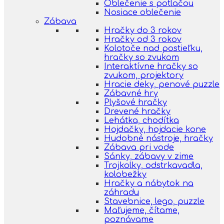
Oblečenie s potlačou
Nosiace oblečenie
Zábava
Hračky do 3 rokov
Hračky od 3 rokov
Kolotoče nad postieľku,
hračky so zvukom
Interaktívne hračky so
zvukom, projektory
Hracie deky, penové puzzle
Zábavné hry
Plyšové hračky
Drevené hračky
Lehátka, chodítka
Hojdačky, hojdacie kone
Hudobné nástroje, hračky
Zábava pri vode
Sánky, zábavy v zime
Trojkolky, odstrkavadla,
kolobežky
Hračky a nábytok na
záhradu
Stavebnice, lego, puzzle
Maľujeme, čítame,
poznávame