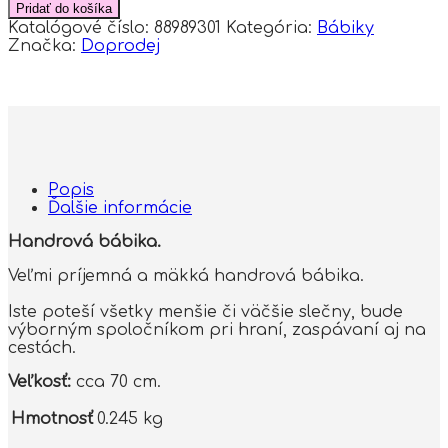
Handrová
Pridať do košíka
bábika
Katalógové číslo:
88989301
Kategória:
Bábiky
Tulilo
Značka:
Doprodej
Balerína,
70
cm
-
ružová
Popis
Ďalšie informácie
Handrová bábika.
Veľmi príjemná a mäkká handrová bábika.
Iste poteší všetky menšie či väčšie slečny, bude
výborným spoločníkom pri hraní, zaspávaní aj na
cestách.
Veľkosť:
cca 70 cm.
Hmotnosť
0.245 kg