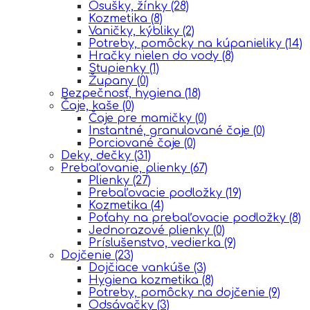
Osušky, žínky
(28)
Kozmetika
(8)
Vaničky, kýbliky
(2)
Potreby, pomôcky na kúpanieliky
(14)
Hračky nielen do vody
(8)
Stupienky
(1)
Župany
(0)
Bezpečnosť, hygiena
(18)
Čaje, kaše
(0)
Čaje pre mamičky
(0)
Instantné, granulované čaje
(0)
Porciované čaje
(0)
Deky, dečky
(31)
Prebaľovanie, plienky
(67)
Plienky
(27)
Prebaľovacie podložky
(19)
Kozmetika
(4)
Poťahy na prebaľovacie podložky
(8)
Jednorazové plienky
(0)
Príslušenstvo, vedierka
(9)
Dojčenie
(23)
Dojčiace vankúše
(3)
Hygiena kozmetika
(8)
Potreby, pomôcky na dojčenie
(9)
Odsávačky
(3)