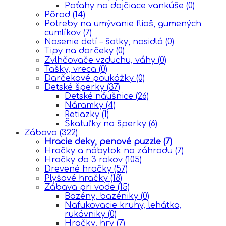
Poťahy na dojčiace vankúše
(0)
Pôrod
(14)
Potreby na umývanie fliaš, gumených
cumlíkov
(7)
Nosenie detí – šatky, nosidlá
(0)
Tipy na darčeky
(0)
Zvlhčovače vzduchu, váhy
(0)
Tašky, vreca
(0)
Darčekové poukážky
(0)
Detské šperky
(37)
Detské náušnice
(26)
Náramky
(4)
Retiazky
(1)
Škatuľky na šperky
(6)
Zábava
(322)
Hracie deky, penové puzzle
(7)
Hračky a nábytok na záhradu
(7)
Hračky do 3 rokov
(105)
Drevené hračky
(57)
Plyšové hračky
(18)
Zábava pri vode
(15)
Bazény, bazéniky
(0)
Nafukovacie kruhy, lehátka,
rukávniky
(0)
Hračky, hry
(7)