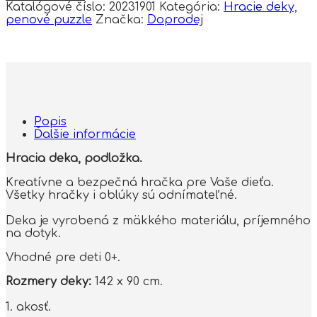
Baby
Katalógové číslo:
20231901
Kategória:
Hracie deky,
Hracia
penové puzzle
Značka:
Doprodej
deka,
podložka
Zvieratka
Popis
Ďalšie informácie
Hracia deka, podložka.
Kreatívne a bezpečná hračka pre Vaše dieťa.
Všetky hračky i oblúky sú odnímateľné.
Deka je vyrobená z mäkkého materiálu, príjemného
na dotyk.
Vhodné pre deti 0+.
Rozmery deky:
142 x 90 cm.
1. akosť.