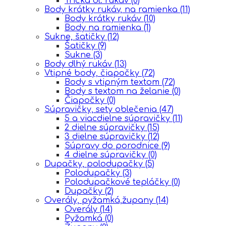
Tričká dl. rukáv
(0)
Body krátky rukáv, na ramienka
(11)
Body krátky rukáv
(10)
Body na ramienka
(1)
Sukne, šatičky
(12)
Šatičky
(9)
Sukne
(3)
Body dlhý rukáv
(13)
Vtipné body, čiapočky
(72)
Body s vtipným textom
(72)
Body s textom na želanie
(0)
Čiapočky
(0)
Súpravičky, sety oblečenia
(47)
5 a viacdielne súpravičky
(11)
2 dielne súpravičky
(15)
3 dielne súpravičky
(12)
Súpravy do porodnice
(9)
4 dielne súpravičky
(0)
Dupačky, polodupačky
(5)
Polodupačky
(3)
Polodupačkové tepláčky
(0)
Dupačky
(2)
Overály, pyžamká,župany
(14)
Overály
(14)
Pyžamká
(0)