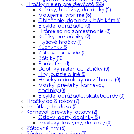
Hračky nielen pre dievčatá
(33)
Kufríky, batôžky, dáždniky
(2)
Maľujeme, tvoríme
(5)
Oblečenie, doplnky k bábikám
(6)
Bicykle, odrážadla
(0)
Hráme sa na zamestnanie
(3)
Kočíky pre bábiky
(2)
Plyšové hračky
(1)
Kuchynky
(2)
Zábava pri vode
(0)
Bábiky
(10)
Parádiť sa
(1)
Doplnky nielen do izbičky
(0)
Hry, puzzle a iné
(0)
Hračky a doplnky na záhradu
(0)
Masky, prevleky, karneval,
doplnky
(0)
Bicykle, odrážadla, skateboardy
(0)
Hračky od 3 rokov
(7)
Lehátka, chodítka
(0)
Karneval, prevleky, oslavy
(2)
Oslavy, párty doplnky
(2)
Prevleky, kostýmy, doplnky
(0)
Zábavné hry
(5)
Sánky, zábavy v zime
(8)