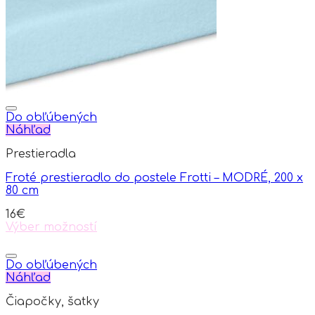
chosen
on
the
product
page
Do obľúbených
Náhľad
Prestieradla
Froté prestieradlo do postele Frotti – MODRÉ, 200 x
80 cm
16
€
Výber možností
This
product
has
Do obľúbených
multiple
Náhľad
variants.
Čiapočky, šatky
The