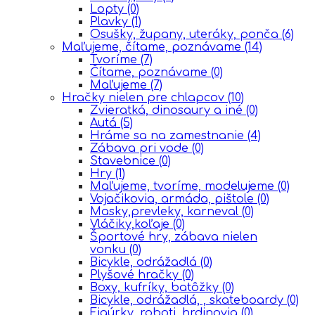
Lopty
(0)
Plavky
(1)
Osušky, župany, uteráky, ponča
(6)
Maľujeme, čítame, poznávame
(14)
Tvoríme
(7)
Čítame, poznávame
(0)
Maľujeme
(7)
Hračky nielen pre chlapcov
(10)
Zvieratká, dinosaury a iné
(0)
Autá
(5)
Hráme sa na zamestnanie
(4)
Zábava pri vode
(0)
Stavebnice
(0)
Hry
(1)
Maľujeme, tvoríme, modelujeme
(0)
Vojačikovia, armáda, pištole
(0)
Masky,prevleky, karneval
(0)
Vláčiky,koľaje
(0)
Športové hry, zábava nielen
vonku
(0)
Bicykle, odrážadlá
(0)
Plyšové hračky
(0)
Boxy, kufríky, batôžky
(0)
Bicykle, odrážadlá, , skateboardy
(0)
Figúrky, roboti, hrdinovia
(0)