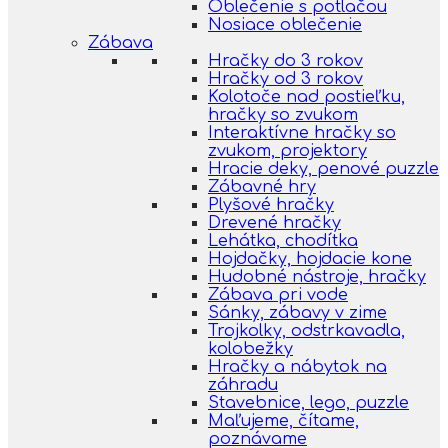
Oblečenie s potlačou
Nosiace oblečenie
Zábava
Hračky do 3 rokov
Hračky od 3 rokov
Kolotoče nad postieľku,
hračky so zvukom
Interaktívne hračky so
zvukom, projektory
Hracie deky, penové puzzle
Zábavné hry
Plyšové hračky
Drevené hračky
Lehátka, chodítka
Hojdačky, hojdacie kone
Hudobné nástroje, hračky
Zábava pri vode
Sánky, zábavy v zime
Trojkolky, odstrkavadla,
kolobežky
Hračky a nábytok na
záhradu
Stavebnice, lego, puzzle
Maľujeme, čítame,
poznávame