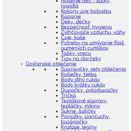
Nosenie detí - šatky,
nosidlá
Kokony pre babatka
Kúpanie
Deky, dečky
Bezpečnosť, hygiena
Zvlhčovače vzduchu, váhy
Čaje, kaše
Potreby na umývanie fliaš,
gumených cumlíkov
Tašky, vreca
Tipy na darčeky
Dojčenské oblečenie
Súpravičky, sety oblečenia
Košieľky, tielka
Body dlhý rukáv
Body krátky rukáv
Dupačky, polodupačky
Tričká
Teplákové súpravy,
tepláčky, mikiny
Sukne, šatičky
Ponožky, pančuchy,
topánočky
Kraťase, legíny