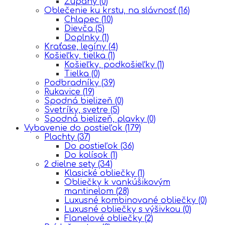
Župany
(0)
Oblečenie ku krstu, na slávnosť
(16)
Chlapec
(10)
Dievča
(5)
Doplnky
(1)
Kraťase, legíny
(4)
Košieľky, tielka
(1)
Košieľky, podkošieľky
(1)
Tielka
(0)
Podbradníky
(39)
Rukavice
(19)
Spodná bielizeň
(0)
Svetríky, svetre
(5)
Spodná bielizeň, plavky
(0)
Vybavenie do postieľok
(179)
Plachty
(37)
Do postieľok
(36)
Do kolísok
(1)
2 dielne sety
(34)
Klasické obliečky
(1)
Obliečky k vankúšikovým
mantinelom
(28)
Luxusné kombinované obliečky
(0)
Luxusné obliečky s výšivkou
(0)
Flanelové obliečky
(2)