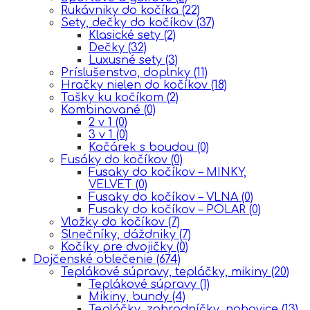
Rukávniky do kočíka
(22)
Sety, dečky do kočíkov
(37)
Klasické sety
(2)
Dečky
(32)
Luxusné sety
(3)
Príslušenstvo, doplnky
(11)
Hračky nielen do kočíkov
(18)
Tašky ku kočíkom
(2)
Kombinované
(0)
2 v 1
(0)
3 v 1
(0)
Kočárek s boudou
(0)
Fusáky do kočíkov
(0)
Fusaky do kočíkov – MINKY,
VELVET
(0)
Fusaky do kočíkov – VLNA
(0)
Fusaky do kočíkov – POLAR
(0)
Vložky do kočíkov
(7)
Slnečníky, dáždniky
(7)
Kočíky pre dvojičky
(0)
Dojčenské oblečenie
(674)
Teplákové súpravy, tepláčky, mikiny
(20)
Teplákové súpravy
(1)
Mikiny, bundy
(4)
Tepláčky, zahradníčky, nohavice
(13)