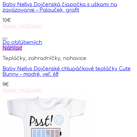
options
Baby Nellys Dojčenská čiapočka s uškami na
may
zaväzovanie – Palouček, grafit
be
chosen
10
€
on
Výber možností
the
This
product
product
page
has
Do obľúbených
multiple
Náhľad
variants.
Tepláčky, zahradníčky, nohavice
The
options
Baby Nellys Dojčenské chlupáčkové tepláčky Cute
may
Bunny – modré, veľ. 68
be
chosen
9
€
on
Výber možností
the
This
product
product
page
has
multiple
variants.
The
options
may