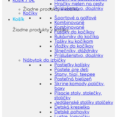
Košík /
0
€
Hračky nielen na cesty
Príslušenstvo, doplnky
Žiadne produkty v košíku.
Kočíky
Športové a golfové
Košík
Kombinované
Kombinované
Žiadne produkty v košíku.
Fusáky do kočíkov
Rukávniky do kočíka
Tašky ku kočíkom
Vložky do kočíkov
Slnečníky, dáždniky
Príslušenstvo, doplnky
Nábytok do izbičky
Postieľky,kolísky
Postele pre deti
Stany, týpí, teepee
Posteľná bielizeň
Skrine,komody,poličky,
boxy
Písacie stoly, stolečky,
stoličky
Jedálenské stolíky stolčeky
Detská kresielka
Detské pohovky
Lustre, lampičky