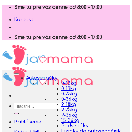
Skip
Sme tu pre vás denne od 8:00 - 17:00
to
content
Kontakt
Sme tu pre vás denne od 8:00 - 17:00
Autosedačky
0-13kg
0-18kg
0-25kg
0-36kg
9-18kg
Hľadať:
9-25kg
9-36kg
15-36kg
Prihlásenie
Podsedáky
Fusaky do autosedačiek