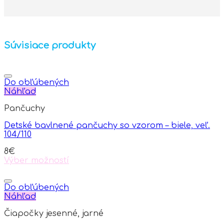
Súvisiace produkty
Do obľúbených
Náhľad
Pančuchy
Detské bavlnené pančuchy so vzorom – biele, veľ.
104/110
8
€
Výber možností
This
product
has
Do obľúbených
multiple
Náhľad
variants.
Čiapočky jesenné, jarné
The
options