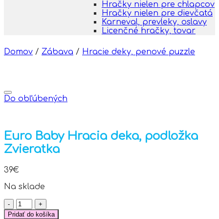
Hračky nielen pre chlapcov
Hračky nielen pre dievčatá
Karneval, prevleky, oslavy
Licenčné hračky, tovar
Domov
/
Zábava
/
Hracie deky, penové puzzle
Do obľúbených
Euro Baby Hracia deka, podložka
Zvieratka
39
€
Na sklade
množstvo
Euro
Pridať do košíka