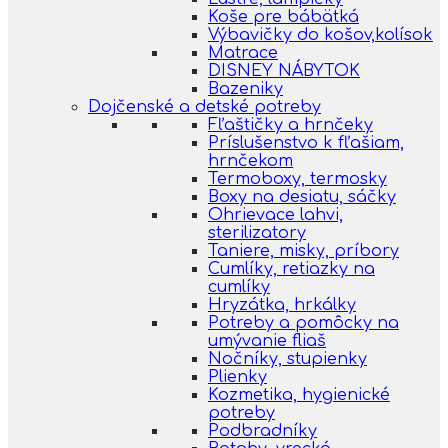
Koše pre bábätká
Výbavičky do košov,kolísok
Matrace
DISNEY NÁBYTOK
Bazeniky
Dojčenské a detské potreby
Fľaštičky a hrnčeky
Príslušenstvo k fľašiam,
hrnčekom
Termoboxy, termosky
Boxy na desiatu, sáčky
Ohrievace lahvi,
sterilizatory
Taniere, misky, príbory
Cumlíky, retiazky na
cumlíky
Hryzátka, hrkálky
Potreby a pomôcky na
umývanie fliaš
Nočníky, stupienky
Plienky
Kozmetika, hygienické
potreby
Podbradníky