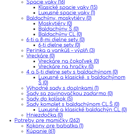
Spacie vaky
(16)
Klasické spacie vaky
(15)
Luxusné spacie vaky
(1)
Baldachýny, moskytiéry
(0)
Moskytiéry
(0)
Baldachýny Š
(0)
Baldachýny CL
(0)
6-ti a 8-mi dielne sety
(0)
6-ti dielne sety
(0)
Perinka a vankúš – výplň
(3)
Vreckáre
(0)
Vreckáre na čokoľvek
(0)
Vreckáre na hračky
(0)
4 a 5-ti dielne sety s baldachýnom
(0)
Luxusné a klasické, s baldachýnom
Š
(0)
Výhodné sady s doplnkami
(1)
Sady sa zavinovačkou zadarmo
(0)
Sady do kolísok
(5)
Sady komplet s baldachýnom CL,Š
(0)
Luxusné a klasické,baldachýn CL
(0)
Hniezdočka
(0)
Potreby pre mamičky
(262)
Kokony pre babatka
(1)
Kúpanie
(61)