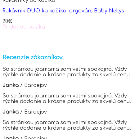
Rukávniky do kočíka
The
options
Rukávnik DUO ku kočíka, orgován, Baby Nellys
may
be
20
€
chosen
Pridať do košíka
on
the
product
page
Recenzie zákazníkov
So stránkou jaamama som veľmi spokojná. Vždy
rýchle dodanie a krásne produkty za skvelú cenu.
Janka
/
Bardejov
So stránkou jaamama som veľmi spokojná. Vždy
rýchle dodanie a krásne produkty za skvelú cenu.
Janka
/
Bardejov
So stránkou jaamama som veľmi spokojná. Vždy
rýchle dodanie a krásne produkty za skvelú cenu.
Janka
/
Bardejov