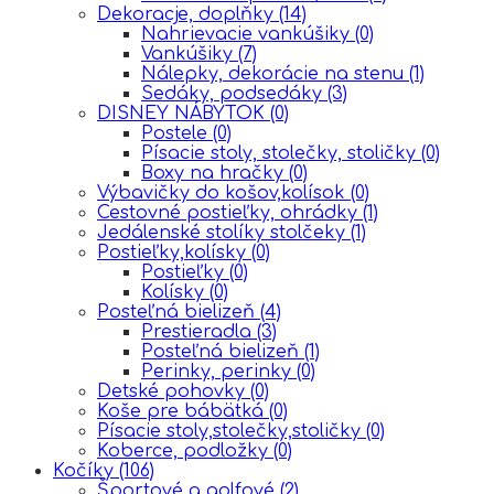
Dekoracje, doplňky
(14)
Nahrievacie vankúšiky
(0)
Vankúšiky
(7)
Nálepky, dekorácie na stenu
(1)
Sedáky, podsedáky
(3)
DISNEY NÁBYTOK
(0)
Postele
(0)
Písacie stoly, stolečky, stoličky
(0)
Boxy na hračky
(0)
Výbavičky do košov,kolísok
(0)
Cestovné postieľky, ohrádky
(1)
Jedálenské stolíky stolčeky
(1)
Postieľky,kolísky
(0)
Postieľky
(0)
Kolísky
(0)
Posteľná bielizeň
(4)
Prestieradla
(3)
Posteľná bielizeň
(1)
Perinky, perinky
(0)
Detské pohovky
(0)
Koše pre bábätká
(0)
Písacie stoly,stolečky,stoličky
(0)
Koberce, podložky
(0)
Kočíky
(106)
Športové a golfové
(2)