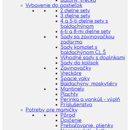
Batohy, vrecká
Vybavenie do postieľok
2 dielne sety
3 dielne sety
4 a 5-ti dielne sety s
baldachýnom
6-ti a 8-mi dielne sety
Sady sa zavinovačkou
zadarmo
Sady komplet s
baldachýnom CL,Š
Výhodné sady s doplnkami
Sady do kolísok
Zavinovačky
Vreckáre
Spacie vaky
Baldachýny, moskytiéry
Mantinely
Plachty
Perinka a vankúš - výplň
Príslušenstvo
Potreby pre mamičky
Pôrod
Dojčenie
Prebaľovanie, plienky