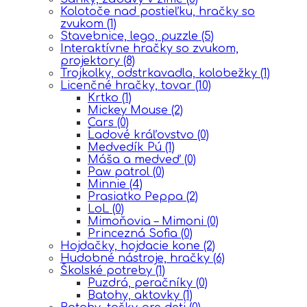
Kolotoče nad postieľku, hračky so
zvukom
(1)
Stavebnice, lego, puzzle
(5)
Interaktívne hračky so zvukom,
projektory
(8)
Trojkolky, odstrkavadla, kolobežky
(1)
Licenčné hračky, tovar
(10)
Krtko
(1)
Mickey Mouse
(2)
Cars
(0)
Ĺadové kráľovstvo
(0)
Medvedík Pú
(1)
Máša a medveď
(0)
Paw patrol
(0)
Minnie
(4)
Prasiatko Peppa
(2)
LoL
(0)
Mimoňovia – Mimoni
(0)
Princezná Sofia
(0)
Hojdačky, hojdacie kone
(2)
Hudobné nástroje, hračky
(6)
Školské potreby
(1)
Puzdrá, peračníky
(0)
Batohy, aktovky
(1)