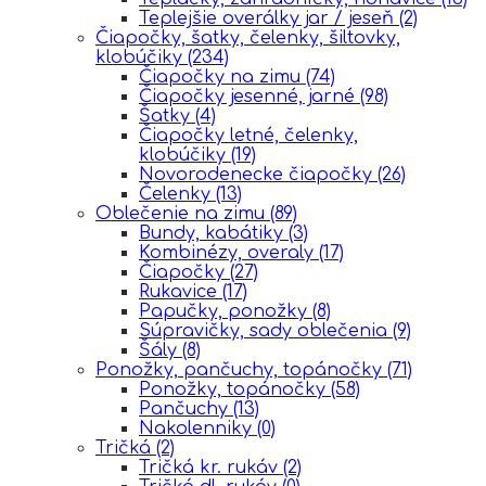
Teplejšie overálky jar / jeseň
(2)
Čiapočky, šatky, čelenky, šiltovky,
klobúčiky
(234)
Čiapočky na zimu
(74)
Čiapočky jesenné, jarné
(98)
Šatky
(4)
Čiapočky letné, čelenky,
klobúčiky
(19)
Novorodenecke čiapočky
(26)
Čelenky
(13)
Oblečenie na zimu
(89)
Bundy, kabátiky
(3)
Kombinézy, overaly
(17)
Čiapočky
(27)
Rukavice
(17)
Papučky, ponožky
(8)
Súpravičky, sady oblečenia
(9)
Šály
(8)
Ponožky, pančuchy, topánočky
(71)
Ponožky, topánočky
(58)
Pančuchy
(13)
Nakolenniky
(0)
Tričká
(2)
Tričká kr. rukáv
(2)