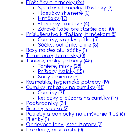
Fľaštičky a hrnčeky
(24)
Športové hrnčeky, fľaštičky
(2)
Fľaštičky sklenené
(0)
Hrnčeky
(17)
Fľaštičky plastové
(4)
Zdravé fľaše pre staršie deti
(0)
Príslušenstvo k fľašiam, hrnčekom
(8)
Cumlíky, slamky, pítka
(5)
Sáčky, poháriky a iné
(3)
Boxy na desiatu, sáčky
(1)
Termoboxy, termosky
(0)
Taniere, misky, príbory
(48)
Taniere, misky
(28)
Príbory, lyžičky
(15)
Sady tanierov
(5)
Kozmetika, hygienické potreby
(19)
Cumlíky, retiazky na cumlíky
(48)
Cumlíky
(31)
Retiazky a púzdra na cumlíky
(17)
Podbradníky
(24)
Batohy, vrecká
(2)
Potreby a pomôcky na umývanie fliaš
(6)
Plienky
(1)
Ohrievace lahvi, sterilizatory
(2)
Dáždniky, pršiplášte
(0)