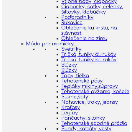
Vtipné body, čiapočky
Čiapočky, šatky, čelenky,
šiltovky, klobúčiky
Podbradníky
Rukavice
Oblečenie ku krstu, na
slávnosť
Oblečenie na zimu
Móda pre mamičky
Svetríky
Tričká, tuniky dl. rukáv
Tričká, tuniky kr. rukáv
Blúzky
Blúzky
Topy, tielka
Tehotenské pásy
Tepláky,mikiny,súpravy
Tehotenské pyžama, košeľe
Sukne,šaty
Nohavice, traky, jeansy
Kraťasy
Legíny
Pančuchy, silonky
Tehotenské spodné prádlo
Bundy, kabáty, vesty