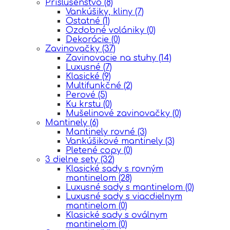
Príslušenstvo
(8)
Vankúšiky, kliny
(7)
Ostatné
(1)
Ozdobné volániky
(0)
Dekorácie
(0)
Zavinovačky
(37)
Zavinovacie na stuhy
(14)
Luxusné
(7)
Klasické
(9)
Multifunkčné
(2)
Perové
(5)
Ku krstu
(0)
Mušelinové zavinovačky
(0)
Mantinely
(6)
Mantinely rovné
(3)
Vankúšikové mantinely
(3)
Pletené copy
(0)
3 dielne sety
(32)
Klasické sady s rovným
mantinelom
(28)
Luxusné sady s mantinelom
(0)
Luxusné sady s viacdielnym
mantinelom
(0)
Klasické sady s oválnym
mantinelom
(0)