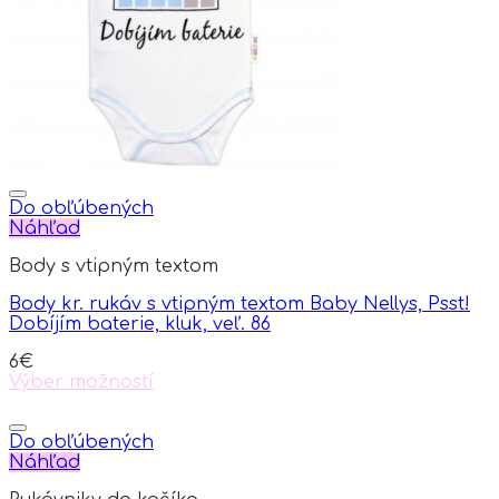
be
chosen
on
the
product
page
Do obľúbených
Náhľad
Body s vtipným textom
Body kr. rukáv s vtipným textom Baby Nellys, Psst!
Dobíjím baterie, kluk, veľ. 86
6
€
Výber možností
This
product
has
Do obľúbených
multiple
Náhľad
variants.