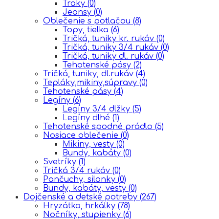
Traky
(0)
Jeansy
(0)
Oblečenie s potlačou
(8)
Topy, tielka
(6)
Tričká, tuniky kr. rukáv
(0)
Tričká, tuniky 3/4 rukáv
(0)
Tričká, tuniky dl. rukáv
(0)
Tehotenské pásy
(2)
Tričká, tuniky, dl.rukáv
(4)
Tepláky,mikiny,súpravy
(0)
Tehotenské pásy
(4)
Legíny
(6)
Legíny 3/4 dlžky
(5)
Legíny dlhé
(1)
Tehotenské spodné prádlo
(5)
Nosiace oblečenie
(0)
Mikiny, vesty
(0)
Bundy, kabáty
(0)
Svetríky
(1)
Tričká 3/4 rukáv
(0)
Pančuchy, silonky
(0)
Bundy, kabáty, vesty
(0)
Dojčenské a detské potreby
(267)
Hryzátka, hrkálky
(78)
Nočníky, stupienky
(6)