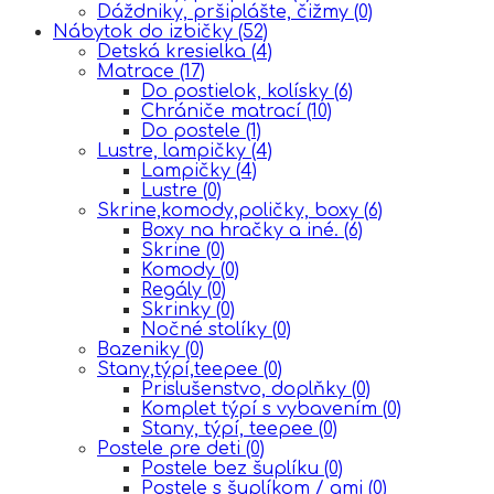
Dáždniky, pršiplášte, čižmy
(0)
Nábytok do izbičky
(52)
Detská kresielka
(4)
Matrace
(17)
Do postielok, kolísky
(6)
Chrániče matrací
(10)
Do postele
(1)
Lustre, lampičky
(4)
Lampičky
(4)
Lustre
(0)
Skrine,komody,poličky, boxy
(6)
Boxy na hračky a iné.
(6)
Skrine
(0)
Komody
(0)
Regály
(0)
Skrinky
(0)
Nočné stolíky
(0)
Bazeniky
(0)
Stany,týpí,teepee
(0)
Prislušenstvo, doplňky
(0)
Komplet týpí s vybavením
(0)
Stany, týpí, teepee
(0)
Postele pre deti
(0)
Postele bez šuplíku
(0)
Postele s šuplíkom / ami
(0)