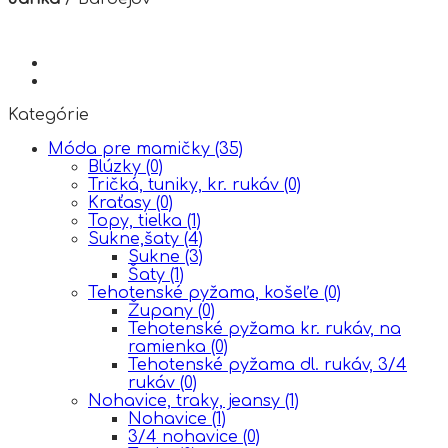
Kategórie
Móda pre mamičky
(35)
Blúzky
(0)
Tričká, tuniky, kr. rukáv
(0)
Kraťasy
(0)
Topy, tielka
(1)
Sukne,šaty
(4)
Sukne
(3)
Šaty
(1)
Tehotenské pyžama, košeľe
(0)
Župany
(0)
Tehotenské pyžama kr. rukáv, na
ramienka
(0)
Tehotenské pyžama dl. rukáv, 3/4
rukáv
(0)
Nohavice, traky, jeansy
(1)
Nohavice
(1)
3/4 nohavice
(0)