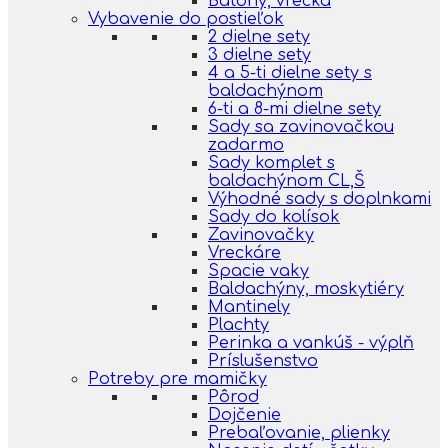
Batohy, vrecká
Vybavenie do postieľok
2 dielne sety
3 dielne sety
4 a 5-ti dielne sety s
baldachýnom
6-ti a 8-mi dielne sety
Sady sa zavinovačkou
zadarmo
Sady komplet s
baldachýnom CL,Š
Výhodné sady s doplnkami
Sady do kolísok
Zavinovačky
Vreckáre
Spacie vaky
Baldachýny, moskytiéry
Mantinely
Plachty
Perinka a vankúš - výplň
Príslušenstvo
Potreby pre mamičky
Pôrod
Dojčenie
Prebaľovanie, plienky