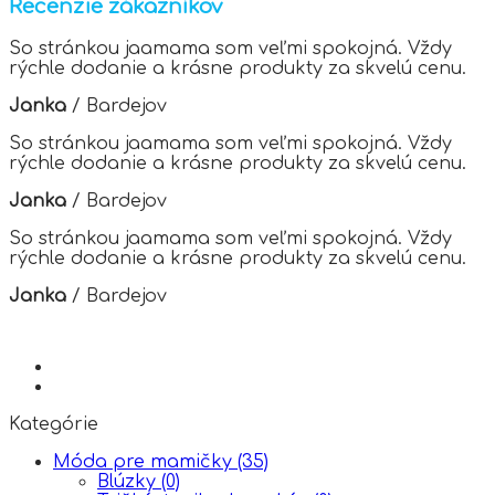
Recenzie zákazníkov
The
options
So stránkou jaamama som veľmi spokojná. Vždy
may
rýchle dodanie a krásne produkty za skvelú cenu.
be
chosen
Janka
/
Bardejov
on
the
So stránkou jaamama som veľmi spokojná. Vždy
product
rýchle dodanie a krásne produkty za skvelú cenu.
page
Janka
/
Bardejov
So stránkou jaamama som veľmi spokojná. Vždy
rýchle dodanie a krásne produkty za skvelú cenu.
Janka
/
Bardejov
Kategórie
Móda pre mamičky
(35)
Blúzky
(0)