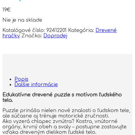
19
€
Nie je na sklade
Katalógové číslo:
92412201
Kategória:
Drevené
hračky
Značka:
Doprodej
Popis
Ďalšie informácie
Edukatívne drevené puzzle s motívom ľudského
tela.
Puzzle prináša nielen nové znalosti o ľudskom tele,
ale súčasne aj trénuje motorické zručnosti.
Ako vyzerá chlapec zvnútra? Kostra, vnútorné
orgány, krvný obeh a svaly – postupne zostavujte
vďaka dreveným dielikom ľudské telo.