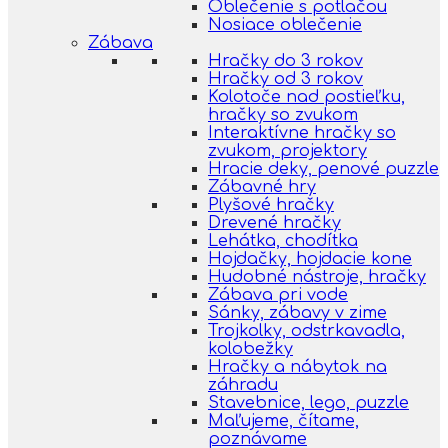
Oblečenie s potlačou
Nosiace oblečenie
Zábava
Hračky do 3 rokov
Hračky od 3 rokov
Kolotoče nad postieľku,
hračky so zvukom
Interaktívne hračky so
zvukom, projektory
Hracie deky, penové puzzle
Zábavné hry
Plyšové hračky
Drevené hračky
Lehátka, chodítka
Hojdačky, hojdacie kone
Hudobné nástroje, hračky
Zábava pri vode
Sánky, zábavy v zime
Trojkolky, odstrkavadla,
kolobežky
Hračky a nábytok na
záhradu
Stavebnice, lego, puzzle
Maľujeme, čítame,
poznávame