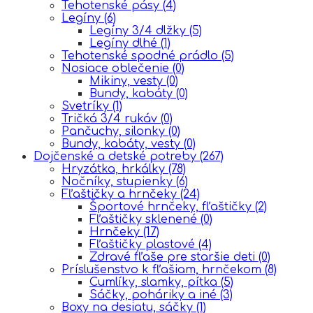
Tehotenské pásy
(4)
Legíny
(6)
Legíny 3/4 dlžky
(5)
Legíny dlhé
(1)
Tehotenské spodné prádlo
(5)
Nosiace oblečenie
(0)
Mikiny, vesty
(0)
Bundy, kabáty
(0)
Svetríky
(1)
Tričká 3/4 rukáv
(0)
Pančuchy, silonky
(0)
Bundy, kabáty, vesty
(0)
Dojčenské a detské potreby
(267)
Hryzátka, hrkálky
(78)
Nočníky, stupienky
(6)
Fľaštičky a hrnčeky
(24)
Športové hrnčeky, fľaštičky
(2)
Fľaštičky sklenené
(0)
Hrnčeky
(17)
Fľaštičky plastové
(4)
Zdravé fľaše pre staršie deti
(0)
Príslušenstvo k fľašiam, hrnčekom
(8)
Cumlíky, slamky, pítka
(5)
Sáčky, poháriky a iné
(3)
Boxy na desiatu, sáčky
(1)