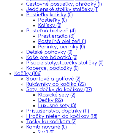
Cestovné postieľky, ohrádky
(1)
Jedálenské stolíky stolčeky
(1)
Postieľky,kolísky
(0)
Postieľky
(0)
Kolísky
(0)
Posteľná bielizeň
(4)
Prestieradla
(3)
Posteľná bielizeň
(1)
Perinky, perinky
(0)
Detské pohovky
(0)
Koše pre bábätká
(0)
Písacie stoly,stolečky,stoličky
(0)
Koberce, podložky
(0)
Kočíky
(106)
Športové a golfové
(2)
Rukávniky do kočíka
(22)
Sety, dečky do kočíkov
(37)
Klasické sety
(2)
Dečky
(32)
Luxusné sety
(3)
Príslušenstvo, doplnky
(11)
Hračky nielen do kočíkov
(18)
Tašky ku kočíkom
(2)
Kombinované
(0)
2 v 1
(0)