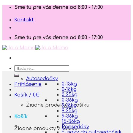
Skip
Sme tu pre vás denne od 8:00 - 17:00
to
content
Kontakt
Sme tu pre vás denne od 8:00 - 17:00
Hľadať:
Autosedačky
0-13kg
Prihlásenie
0-18kg
0-25kg
Košík /
0
€
0-36kg
Žiadne produkty v košíku.
9-18kg
9-25kg
9-36kg
Košík
15-36kg
Podsedáky
Žiadne produkty v košíku.
Fusaky do autosedačiek