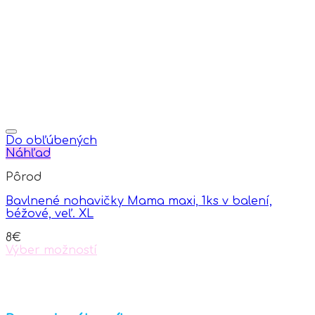
Do obľúbených
Náhľad
Pôrod
Bavlnené nohavičky Mama maxi, 1ks v balení,
béžové, veľ. XL
8
€
Výber možností
This
product
has
multiple
variants.