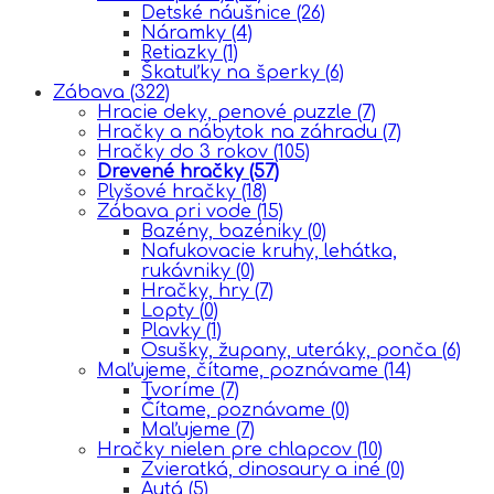
Detské náušnice
(26)
Náramky
(4)
Retiazky
(1)
Škatuľky na šperky
(6)
Zábava
(322)
Hracie deky, penové puzzle
(7)
Hračky a nábytok na záhradu
(7)
Hračky do 3 rokov
(105)
Drevené hračky
(57)
Plyšové hračky
(18)
Zábava pri vode
(15)
Bazény, bazéniky
(0)
Nafukovacie kruhy, lehátka,
rukávniky
(0)
Hračky, hry
(7)
Lopty
(0)
Plavky
(1)
Osušky, župany, uteráky, ponča
(6)
Maľujeme, čítame, poznávame
(14)
Tvoríme
(7)
Čítame, poznávame
(0)
Maľujeme
(7)
Hračky nielen pre chlapcov
(10)
Zvieratká, dinosaury a iné
(0)
Autá
(5)