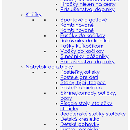
Hračky nielen na cesty
Príslušenstvo, doplnky
Kočíky
Športové a golfové
Kombinované
Kombinované
Fusáky do kočíkov
Rukávniky do kočíka
Tašky ku kočíkom
Vložky do kočíkov
Slnečníky, dáždniky
Príslušenstvo, doplnky
Nábytok do izbičky
Postieľky,kolísky
Postele pre deti
Stany, týpí, teepee
Posteľná bielizeň
Skrine,komody,poličky,
boxy
Písacie stoly, stolečky,
stoličky
Jedálenské stolíky stolčeky
Detská kresielka
Detské pohovky
Lustre, lampičky