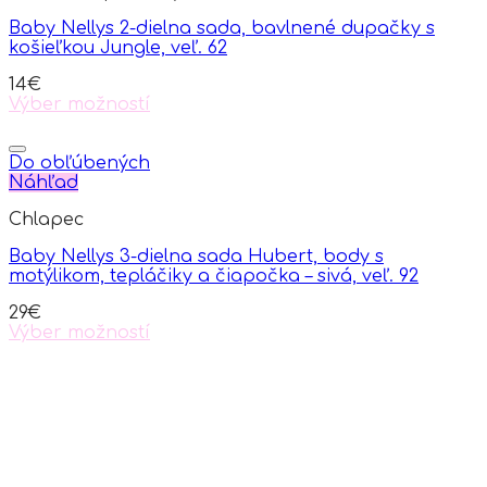
Baby Nellys 2-dielna sada, bavlnené dupačky s
košieľkou Jungle, veľ. 62
14
€
Výber možností
This
product
has
Do obľúbených
multiple
Náhľad
variants.
Chlapec
The
options
Baby Nellys 3-dielna sada Hubert, body s
may
motýlikom, tepláčiky a čiapočka – sivá, veľ. 92
be
chosen
29
€
on
Výber možností
the
This
product
product
page
has
multiple
variants.
The
options