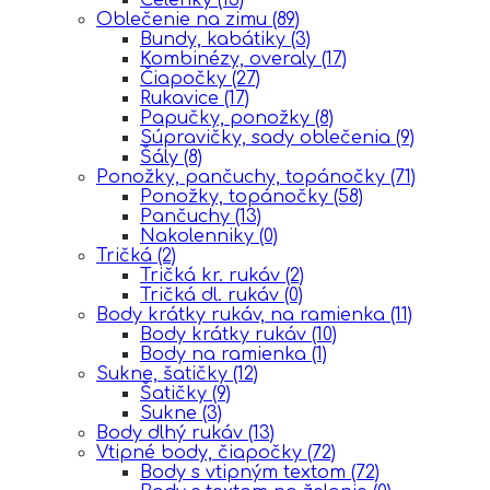
Oblečenie na zimu
(89)
Bundy, kabátiky
(3)
Kombinézy, overaly
(17)
Čiapočky
(27)
Rukavice
(17)
Papučky, ponožky
(8)
Súpravičky, sady oblečenia
(9)
Šály
(8)
Ponožky, pančuchy, topánočky
(71)
Ponožky, topánočky
(58)
Pančuchy
(13)
Nakolenniky
(0)
Tričká
(2)
Tričká kr. rukáv
(2)
Tričká dl. rukáv
(0)
Body krátky rukáv, na ramienka
(11)
Body krátky rukáv
(10)
Body na ramienka
(1)
Sukne, šatičky
(12)
Šatičky
(9)
Sukne
(3)
Body dlhý rukáv
(13)
Vtipné body, čiapočky
(72)
Body s vtipným textom
(72)