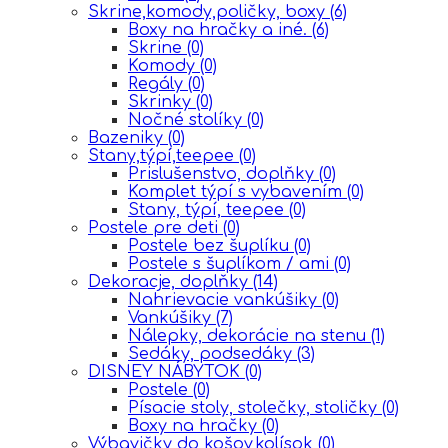
Skrine,komody,poličky, boxy
(6)
Boxy na hračky a iné.
(6)
Skrine
(0)
Komody
(0)
Regály
(0)
Skrinky
(0)
Nočné stolíky
(0)
Bazeniky
(0)
Stany,týpí,teepee
(0)
Prislušenstvo, doplňky
(0)
Komplet týpí s vybavením
(0)
Stany, týpí, teepee
(0)
Postele pre deti
(0)
Postele bez šuplíku
(0)
Postele s šuplíkom / ami
(0)
Dekoracje, doplňky
(14)
Nahrievacie vankúšiky
(0)
Vankúšiky
(7)
Nálepky, dekorácie na stenu
(1)
Sedáky, podsedáky
(3)
DISNEY NÁBYTOK
(0)
Postele
(0)
Písacie stoly, stolečky, stoličky
(0)
Boxy na hračky
(0)
Výbavičky do košov,kolísok
(0)