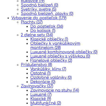
Rukavice
(19)
Spodná bielizeň
(0)
Svetríky, svetre
(5)
Spodná bielizeň, plavky
(0)
Vybavenie do postieľok
(179)
Plachty
(37)
Do postieľok
(36)
Do kolísok
(1)
2 dielne sety
(34)
Klasické obliečky
(1)
Obliečky k vankúšikovým
mantinelom
(28)
Luxusné kombinované obliečky
(0)
Luxusné obliečky s výšivkou
(0)
Flanelové obliečky
(2)
Príslušenstvo
(8)
Vankúšiky, kliny
(7)
Ostatné
(1)
Ozdobné volániky
(0)
Dekorácie
(0)
Zavinovačky
(37)
Zavinovacie na stuhy
(14)
Luxusné
(7)
Klasické
(9)
Multifunkčné
(2)