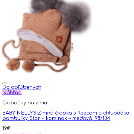
Do obľúbených
Náhľad
Čiapočky na zimu
BABY NELLYS Zimná čiapka s fleecom a chlupáčka.
bambuľky Star + komínok – medová, 98/104
19
€