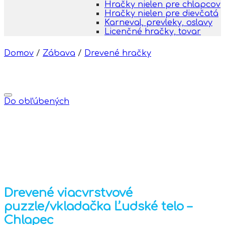
Hračky nielen pre chlapcov
Hračky nielen pre dievčatá
Karneval, prevleky, oslavy
Licenčné hračky, tovar
Domov
/
Zábava
/
Drevené hračky
Do obľúbených
Drevené viacvrstvové
puzzle/vkladačka Ľudské telo –
Chlapec