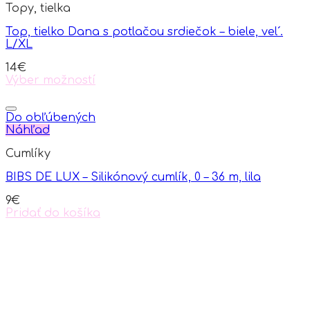
Topy, tielka
The
options
Top, tielko Dana s potlačou srdiečok – biele, vel´.
may
L/XL
be
chosen
14
€
on
Výber možností
the
This
product
product
page
has
Do obľúbených
multiple
Náhľad
variants.
Cumlíky
The
options
BIBS DE LUX – Silikónový cumlík, 0 – 36 m, lila
may
be
9
€
chosen
Pridať do košíka
on
the
product
page