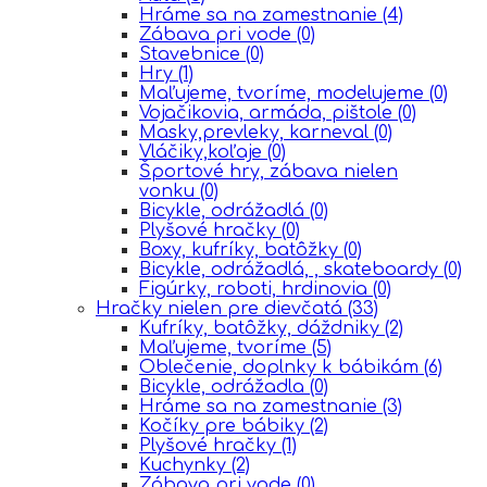
Hráme sa na zamestnanie
(4)
Zábava pri vode
(0)
Stavebnice
(0)
Hry
(1)
Maľujeme, tvoríme, modelujeme
(0)
Vojačikovia, armáda, pištole
(0)
Masky,prevleky, karneval
(0)
Vláčiky,koľaje
(0)
Športové hry, zábava nielen
vonku
(0)
Bicykle, odrážadlá
(0)
Plyšové hračky
(0)
Boxy, kufríky, batôžky
(0)
Bicykle, odrážadlá, , skateboardy
(0)
Figúrky, roboti, hrdinovia
(0)
Hračky nielen pre dievčatá
(33)
Kufríky, batôžky, dáždniky
(2)
Maľujeme, tvoríme
(5)
Oblečenie, doplnky k bábikám
(6)
Bicykle, odrážadla
(0)
Hráme sa na zamestnanie
(3)
Kočíky pre bábiky
(2)
Plyšové hračky
(1)
Kuchynky
(2)
Zábava pri vode
(0)