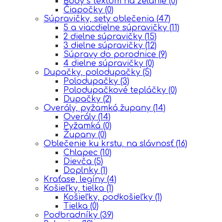
Body s textom na želanie
(0)
Čiapočky
(0)
Súpravičky, sety oblečenia
(47)
5 a viacdielne súpravičky
(11)
2 dielne súpravičky
(15)
3 dielne súpravičky
(12)
Súpravy do porodnice
(9)
4 dielne súpravičky
(0)
Dupačky, polodupačky
(5)
Polodupačky
(3)
Polodupačkové tepláčky
(0)
Dupačky
(2)
Overály, pyžamká,župany
(14)
Overály
(14)
Pyžamká
(0)
Župany
(0)
Oblečenie ku krstu, na slávnosť
(16)
Chlapec
(10)
Dievča
(5)
Doplnky
(1)
Kraťase, legíny
(4)
Košieľky, tielka
(1)
Košieľky, podkošieľky
(1)
Tielka
(0)
Podbradníky
(39)