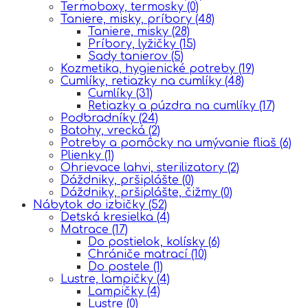
Termoboxy, termosky
(0)
Taniere, misky, príbory
(48)
Taniere, misky
(28)
Príbory, lyžičky
(15)
Sady tanierov
(5)
Kozmetika, hygienické potreby
(19)
Cumlíky, retiazky na cumlíky
(48)
Cumlíky
(31)
Retiazky a púzdra na cumlíky
(17)
Podbradníky
(24)
Batohy, vrecká
(2)
Potreby a pomôcky na umývanie fliaš
(6)
Plienky
(1)
Ohrievace lahvi, sterilizatory
(2)
Dáždniky, pršiplášte
(0)
Dáždniky, pršiplášte, čižmy
(0)
Nábytok do izbičky
(52)
Detská kresielka
(4)
Matrace
(17)
Do postielok, kolísky
(6)
Chrániče matrací
(10)
Do postele
(1)
Lustre, lampičky
(4)
Lampičky
(4)
Lustre
(0)