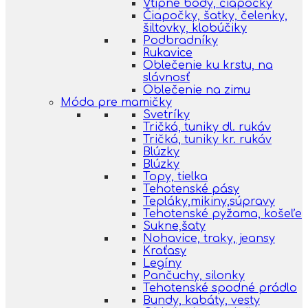
Vtipné body, čiapočky
Čiapočky, šatky, čelenky,
šiltovky, klobúčiky
Podbradníky
Rukavice
Oblečenie ku krstu, na
slávnosť
Oblečenie na zimu
Móda pre mamičky
Svetríky
Tričká, tuniky dl. rukáv
Tričká, tuniky kr. rukáv
Blúzky
Blúzky
Topy, tielka
Tehotenské pásy
Tepláky,mikiny,súpravy
Tehotenské pyžama, košeľe
Sukne,šaty
Nohavice, traky, jeansy
Kraťasy
Legíny
Pančuchy, silonky
Tehotenské spodné prádlo
Bundy, kabáty, vesty