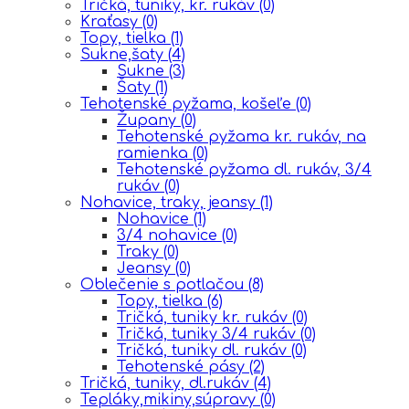
Tričká, tuniky, kr. rukáv
(0)
Kraťasy
(0)
Topy, tielka
(1)
Sukne,šaty
(4)
Sukne
(3)
Šaty
(1)
Tehotenské pyžama, košeľe
(0)
Župany
(0)
Tehotenské pyžama kr. rukáv, na
ramienka
(0)
Tehotenské pyžama dl. rukáv, 3/4
rukáv
(0)
Nohavice, traky, jeansy
(1)
Nohavice
(1)
3/4 nohavice
(0)
Traky
(0)
Jeansy
(0)
Oblečenie s potlačou
(8)
Topy, tielka
(6)
Tričká, tuniky kr. rukáv
(0)
Tričká, tuniky 3/4 rukáv
(0)
Tričká, tuniky dl. rukáv
(0)
Tehotenské pásy
(2)
Tričká, tuniky, dl.rukáv
(4)
Tepláky,mikiny,súpravy
(0)