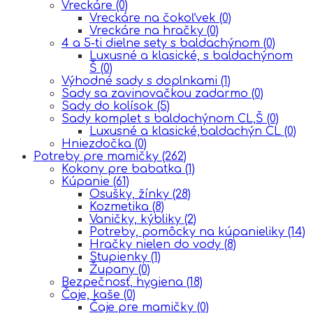
Vreckáre
(0)
Vreckáre na čokoľvek
(0)
Vreckáre na hračky
(0)
4 a 5-ti dielne sety s baldachýnom
(0)
Luxusné a klasické, s baldachýnom
Š
(0)
Výhodné sady s doplnkami
(1)
Sady sa zavinovačkou zadarmo
(0)
Sady do kolísok
(5)
Sady komplet s baldachýnom CL,Š
(0)
Luxusné a klasické,baldachýn CL
(0)
Hniezdočka
(0)
Potreby pre mamičky
(262)
Kokony pre babatka
(1)
Kúpanie
(61)
Osušky, žínky
(28)
Kozmetika
(8)
Vaničky, kýbliky
(2)
Potreby, pomôcky na kúpanieliky
(14)
Hračky nielen do vody
(8)
Stupienky
(1)
Župany
(0)
Bezpečnosť, hygiena
(18)
Čaje, kaše
(0)
Čaje pre mamičky
(0)