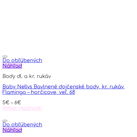
may
be
chosen
on
the
product
page
Do obľúbených
Náhľad
Body dl. a kr. rukáv
Baby Nellys Bavlnené dojčenské body, kr. rukáv,
Flamingo – horčicove, veľ. 68
5
€
–
6
€
Výber možností
This
product
has
Do obľúbených
multiple
Náhľad
variants.