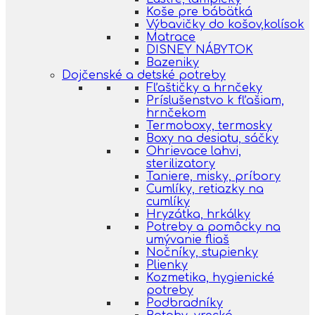
Koše pre bábätká
Výbavičky do košov,kolísok
Matrace
DISNEY NÁBYTOK
Bazeniky
Dojčenské a detské potreby
Fľaštičky a hrnčeky
Príslušenstvo k fľašiam,
hrnčekom
Termoboxy, termosky
Boxy na desiatu, sáčky
Ohrievace lahvi,
sterilizatory
Taniere, misky, príbory
Cumlíky, retiazky na
cumlíky
Hryzátka, hrkálky
Potreby a pomôcky na
umývanie fliaš
Nočníky, stupienky
Plienky
Kozmetika, hygienické
potreby
Podbradníky