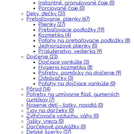
Instantné, granulované čaje
(0)
Porciované čaje
(0)
Deky, dečky
(31)
Prebaľovanie, plienky
(67)
Plienky
(27)
Prebaľovacie podložky
(19)
Kozmetika
(4)
Poťahy na prebaľovacie podložky
(8)
Jednorazové plienky
(0)
Príslušenstvo, vedierka
(9)
Dojčenie
(23)
Dojčiace vankúše
(3)
Hygiena kozmetika
(8)
Potreby, pomôcky na dojčenie
(9)
Odsávačky
(3)
Poťahy na dojčiace vankúše
(0)
Pôrod
(14)
Potreby na umývanie fliaš, gumených
cumlíkov
(7)
Nosenie detí – šatky, nosidlá
(0)
Tipy na darčeky
(0)
Zvlhčovače vzduchu, váhy
(0)
Tašky, vreca
(0)
Darčekové poukážky
(0)
Detské šperky
(37)