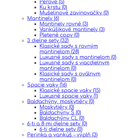
Perové
(5)
Ku krstu
(0)
Mušelinové zavinovačky
(0)
Mantinely
(6)
Mantinely rovné
(3)
Vankúšikové mantinely
(3)
Pletené copy
(0)
3 dielne sety
(32)
Klasické sady s rovným
mantinelom
(28)
Luxusné sady s mantinelom
(0)
Luxusné sady s viacdielnym
mantinelom
(0)
Klasické sady s oválnym
mantinelom
(0)
Spacie vaky
(16)
Klasické spacie vaky
(15)
Luxusné spacie vaky
(1)
Baldachýny, moskytiéry
(0)
Moskytiéry
(0)
Baldachýny Š
(0)
Baldachýny CL
(0)
6-ti a 8-mi dielne sety
(0)
6-ti dielne sety
(0)
Perinka a vankúš – výplň
(3)