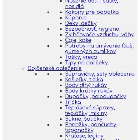
Nosenie detí - šatky,
nosidlá
Kokony pre babatka
Kúpanie
Deky, dečky
Bezpečnosť, hygiena
Zvlhčovače vzduchu, váhy
Čaje, kaše
Potreby na umývanie fliaš,
gumených cumlíkov
Tašky, vreca
Tipy na darčeky
Dojčenské oblečenie
Súpravičky, sety oblečenia
Košieľky, tielka
Body dlhý rukáv
Body krátky rukáv
Dupačky, polodupačky
Tričká
Teplákové súpravy,
tepláčky, mikiny
Sukne, šatičky
Ponožky, pančuchy,
topánočky
Kraťase, legíny