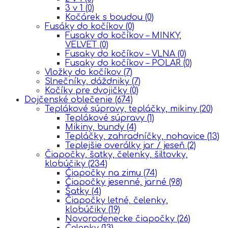
3 v 1
(0)
Kočárek s boudou
(0)
Fusáky do kočíkov
(0)
Fusaky do kočíkov – MINKY,
VELVET
(0)
Fusaky do kočíkov – VLNA
(0)
Fusaky do kočíkov – POLAR
(0)
Vložky do kočíkov
(7)
Slnečníky, dáždniky
(7)
Kočíky pre dvojičky
(0)
Dojčenské oblečenie
(674)
Teplákové súpravy, tepláčky, mikiny
(20)
Teplákové súpravy
(1)
Mikiny, bundy
(4)
Tepláčky, zahradníčky, nohavice
(13)
Teplejšie overálky jar / jeseň
(2)
Čiapočky, šatky, čelenky, šiltovky,
klobúčiky
(234)
Čiapočky na zimu
(74)
Čiapočky jesenné, jarné
(98)
Šatky
(4)
Čiapočky letné, čelenky,
klobúčiky
(19)
Novorodenecke čiapočky
(26)
Čelenky
(13)