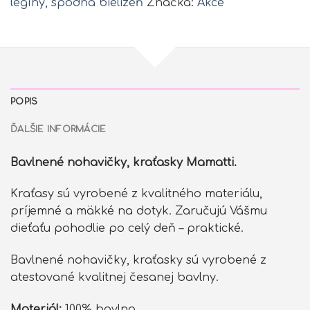
legíny, spodná bielizeň
Značka:
Akce
POPIS
ĎALŠIE INFORMÁCIE
Bavlnené nohavičky, kraťasky Mamatti.
Kraťasy sú vyrobené z kvalitného materiálu,
príjemné a mäkké na dotyk. Zaručujú Vášmu
dieťaťu pohodlie po celý deň – praktické.
Bavlnené nohavičky, kraťasky sú vyrobené z
atestované kvalitnej česanej bavlny.
Materiál:
100% bavlna.