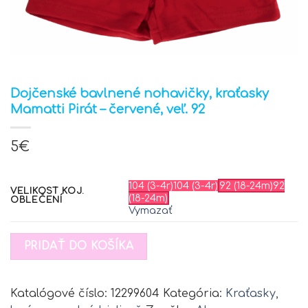
Dojčenské bavlnené nohavičky, kraťasky
Mamatti Pirát – červené, veľ. 92
5
€
104 (3-4r)
104 (3-4r)
92 (18-24m)
92
VELIKOST KOJ.
(18-24m)
OBLEČENÍ
Vymazať
PRIDAŤ DO KOŠÍKA
Katalógové číslo:
12299604
Kategória:
Kraťasky,