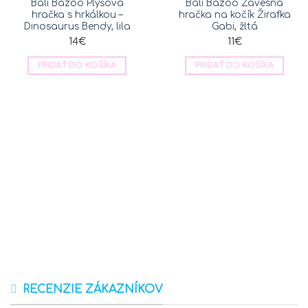
Bali Bazoo Plyšová
Bali Bazoo Závesná
Do obľúbených
Do obľúbených
hračka s hrkálkou –
hračka na kočík Žirafka
Dinosaurus Bendy, lila
Gabi, žltá
14
€
11
€
PRIDAŤ DO KOŠÍKA
PRIDAŤ DO KOŠÍKA
RECENZIE ZÁKAZNÍKOV