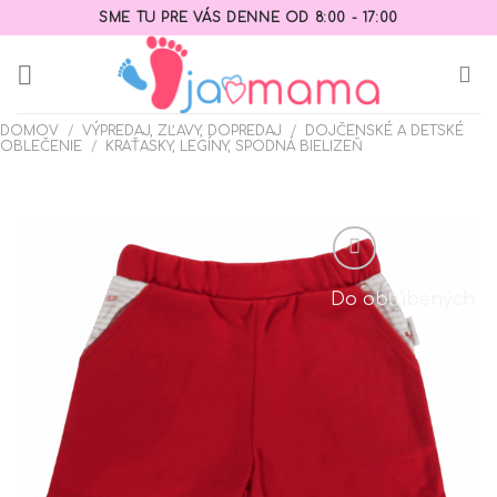
Skip
SME TU PRE VÁS DENNE OD 8:00 - 17:00
to
content
DOMOV
/
VÝPREDAJ, ZĽAVY, DOPREDAJ
/
DOJČENSKÉ A DETSKÉ
OBLEČENIE
/
KRAŤASKY, LEGÍNY, SPODNÁ BIELIZEŇ
Do obľúbených