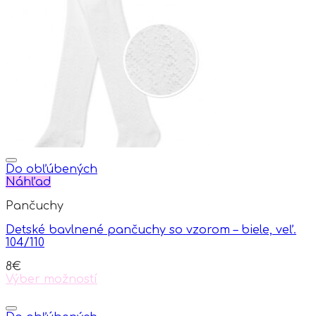
The
options
may
be
chosen
on
the
product
page
Do obľúbených
Náhľad
Pančuchy
Detské bavlnené pančuchy so vzorom – biele, veľ.
104/110
8
€
Výber možností
This
product