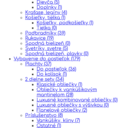
Dievča
(5)
Doplnky
(1)
Kraťase, legíny
(4)
Košieľky, tielka
(1)
Košieľky, podkošieľky
(1)
Tielka
(0)
Podbradníky
(39)
Rukavice
(19)
Spodná bielizeň
(0)
Svetríky, svetre
(5)
Spodná bielizeň, plavky
(0)
Vybavenie do postieľok
(179)
Plachty
(37)
Do postieľok
(36)
Do kolísok
(1)
2 dielne sety
(34)
Klasické obliečky
(1)
Obliečky k vankúšikovým
mantinelom
(28)
Luxusné kombinované obliečky
(0)
Luxusné obliečky s výšivkou
(0)
Flanelové obliečky
(2)
Príslušenstvo
(8)
Vankúšiky, kliny
(7)
Ostatné
(1)