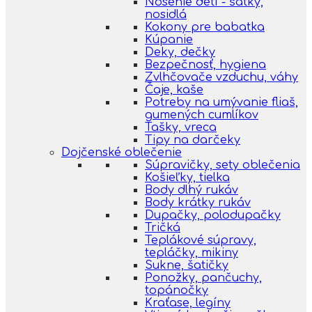
Nosenie detí - šatky,
nosidlá
Kokony pre babatka
Kúpanie
Deky, dečky
Bezpečnosť, hygiena
Zvlhčovače vzduchu, váhy
Čaje, kaše
Potreby na umývanie fliaš,
gumených cumlíkov
Tašky, vreca
Tipy na darčeky
Dojčenské oblečenie
Súpravičky, sety oblečenia
Košieľky, tielka
Body dlhý rukáv
Body krátky rukáv
Dupačky, polodupačky
Tričká
Teplákové súpravy,
tepláčky, mikiny
Sukne, šatičky
Ponožky, pančuchy,
topánočky
Kraťase, legíny