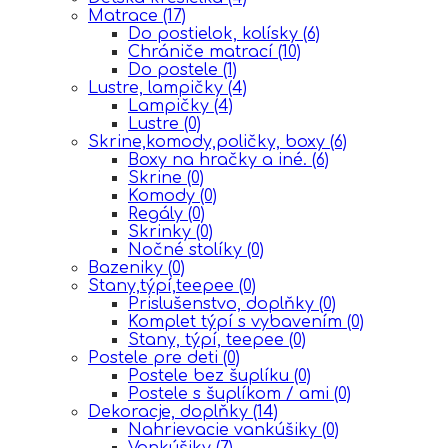
Matrace
(17)
Do postielok, kolísky
(6)
Chrániče matrací
(10)
Do postele
(1)
Lustre, lampičky
(4)
Lampičky
(4)
Lustre
(0)
Skrine,komody,poličky, boxy
(6)
Boxy na hračky a iné.
(6)
Skrine
(0)
Komody
(0)
Regály
(0)
Skrinky
(0)
Nočné stolíky
(0)
Bazeniky
(0)
Stany,týpí,teepee
(0)
Prislušenstvo, doplňky
(0)
Komplet týpí s vybavením
(0)
Stany, týpí, teepee
(0)
Postele pre deti
(0)
Postele bez šuplíku
(0)
Postele s šuplíkom / ami
(0)
Dekoracje, doplňky
(14)
Nahrievacie vankúšiky
(0)
Vankúšiky
(7)