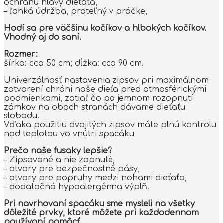
ochranu hlavy dieťaťa,
– ľahká údržba, prateľný v práčke,
Hodí sa pre väčšinu kočíkov a hlbokých kočíkov.
Vhodný aj do saní.
Rozmer:
šírka: cca 50 cm; dĺžka: cca 90 cm.
Univerzálnosť nastavenia zipsov pri maximálnom
zatvorení chráni naše dieťa pred atmosférickými
podmienkami, zatiaľ čo po jemnom rozopnutí
zámkov na oboch stranách dávame dieťaťu
slobodu.
Vďaka použitiu dvojitých zipsov máte plnú kontrolu
nad teplotou vo vnútri spacáku
Prečo naše fusaky lepšie?
– Zipsované a nie zapnuté,
– otvory pre bezpečnostné pásy,
– otvory pre popruhy medzi nohami dieťaťa,
– dodatočná hypoalergénna výplň.
Pri navrhovaní spacáku sme mysleli na všetky
dôležité prvky, ktoré môžete pri každodennom
používaní pomôcť.