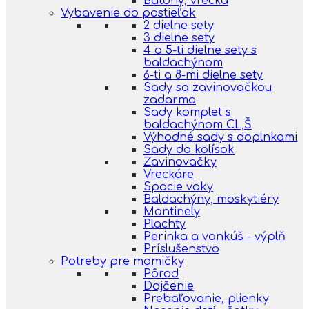
Batohy, vrecká
Vybavenie do postieľok
2 dielne sety
3 dielne sety
4 a 5-ti dielne sety s
baldachýnom
6-ti a 8-mi dielne sety
Sady sa zavinovačkou
zadarmo
Sady komplet s
baldachýnom CL,Š
Výhodné sady s doplnkami
Sady do kolísok
Zavinovačky
Vreckáre
Spacie vaky
Baldachýny, moskytiéry
Mantinely
Plachty
Perinka a vankúš - výplň
Príslušenstvo
Potreby pre mamičky
Pôrod
Dojčenie
Prebaľovanie, plienky