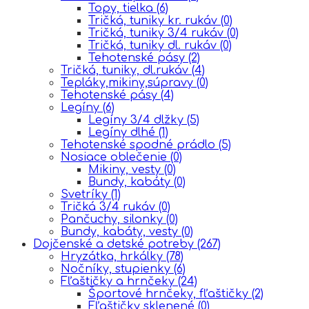
Topy, tielka
(6)
Tričká, tuniky kr. rukáv
(0)
Tričká, tuniky 3/4 rukáv
(0)
Tričká, tuniky dl. rukáv
(0)
Tehotenské pásy
(2)
Tričká, tuniky, dl.rukáv
(4)
Tepláky,mikiny,súpravy
(0)
Tehotenské pásy
(4)
Legíny
(6)
Legíny 3/4 dlžky
(5)
Legíny dlhé
(1)
Tehotenské spodné prádlo
(5)
Nosiace oblečenie
(0)
Mikiny, vesty
(0)
Bundy, kabáty
(0)
Svetríky
(1)
Tričká 3/4 rukáv
(0)
Pančuchy, silonky
(0)
Bundy, kabáty, vesty
(0)
Dojčenské a detské potreby
(267)
Hryzátka, hrkálky
(78)
Nočníky, stupienky
(6)
Fľaštičky a hrnčeky
(24)
Športové hrnčeky, fľaštičky
(2)
Fľaštičky sklenené
(0)