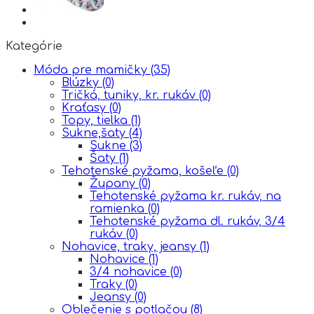
Kategórie
Móda pre mamičky
(35)
Blúzky
(0)
Tričká, tuniky, kr. rukáv
(0)
Kraťasy
(0)
Topy, tielka
(1)
Sukne,šaty
(4)
Sukne
(3)
Šaty
(1)
Tehotenské pyžama, košeľe
(0)
Župany
(0)
Tehotenské pyžama kr. rukáv, na
ramienka
(0)
Tehotenské pyžama dl. rukáv, 3/4
rukáv
(0)
Nohavice, traky, jeansy
(1)
Nohavice
(1)
3/4 nohavice
(0)
Traky
(0)
Jeansy
(0)
Oblečenie s potlačou
(8)