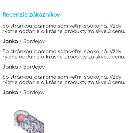
has
multiple
variants.
Recenzie zákazníkov
The
options
So stránkou jaamama som veľmi spokojná. Vždy
may
rýchle dodanie a krásne produkty za skvelú cenu.
be
chosen
Janka
/
Bardejov
on
the
So stránkou jaamama som veľmi spokojná. Vždy
product
rýchle dodanie a krásne produkty za skvelú cenu.
page
Janka
/
Bardejov
So stránkou jaamama som veľmi spokojná. Vždy
rýchle dodanie a krásne produkty za skvelú cenu.
Janka
/
Bardejov