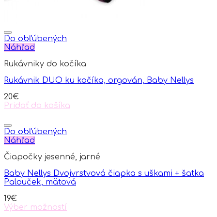
Do obľúbených
Náhľad
Rukávniky do kočíka
Rukávnik DUO ku kočíka, orgován, Baby Nellys
20
€
Pridať do košíka
Do obľúbených
Náhľad
Čiapočky jesenné, jarné
Baby Nellys Dvojvrstvová čiapka s uškami + šatka
Palouček, mätová
19
€
Výber možností
This