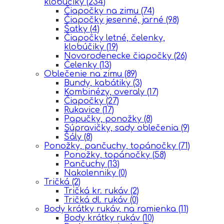
klobúčiky
(234)
Čiapočky na zimu
(74)
Čiapočky jesenné, jarné
(98)
Šatky
(4)
Čiapočky letné, čelenky,
klobúčiky
(19)
Novorodenecke čiapočky
(26)
Čelenky
(13)
Oblečenie na zimu
(89)
Bundy, kabátiky
(3)
Kombinézy, overaly
(17)
Čiapočky
(27)
Rukavice
(17)
Papučky, ponožky
(8)
Súpravičky, sady oblečenia
(9)
Šály
(8)
Ponožky, pančuchy, topánočky
(71)
Ponožky, topánočky
(58)
Pančuchy
(13)
Nakolenniky
(0)
Tričká
(2)
Tričká kr. rukáv
(2)
Tričká dl. rukáv
(0)
Body krátky rukáv, na ramienka
(11)
Body krátky rukáv
(10)