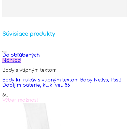
Súvisiace produkty
Do obľúbených
Náhľad
Body s vtipným textom
Body kr. rukáv s vtipným textom Baby Nellys, Psst!
Dobíjím baterie, kluk, veľ. 86
6
€
Výber možností
This
product
has
multiple
variants.