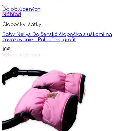
Do obľúbených
Náhľad
Čiapočky, šatky
Baby Nellys Dojčenská čiapočka s uškami na
zaväzovanie – Palouček, grafit
10
€
Výber možností
This
product
has
multiple
variants.
The
options
may
be
chosen
on
the
product
page