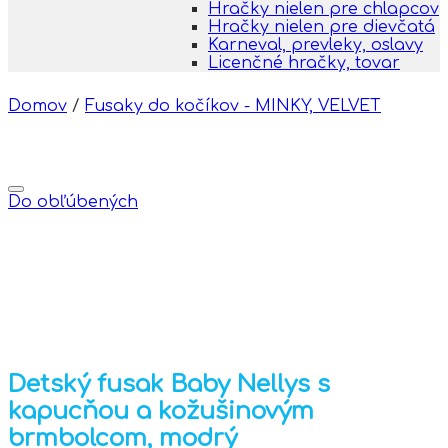
Hračky nielen pre chlapcov
Hračky nielen pre dievčatá
Karneval, prevleky, oslavy
Licenčné hračky, tovar
Domov
/
Fusaky do kočíkov - MINKY, VELVET
Do obľúbených
Detský fusak Baby Nellys s
kapucňou a kožušinovým
brmbolcom, modrý