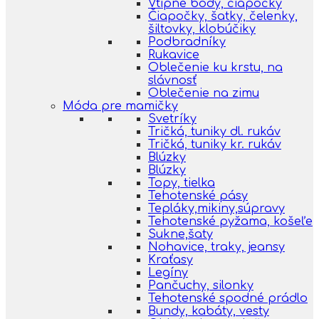
Vtipné body, čiapočky
Čiapočky, šatky, čelenky,
šiltovky, klobúčiky
Podbradníky
Rukavice
Oblečenie ku krstu, na
slávnosť
Oblečenie na zimu
Móda pre mamičky
Svetríky
Tričká, tuniky dl. rukáv
Tričká, tuniky kr. rukáv
Blúzky
Blúzky
Topy, tielka
Tehotenské pásy
Tepláky,mikiny,súpravy
Tehotenské pyžama, košeľe
Sukne,šaty
Nohavice, traky, jeansy
Kraťasy
Legíny
Pančuchy, silonky
Tehotenské spodné prádlo
Bundy, kabáty, vesty