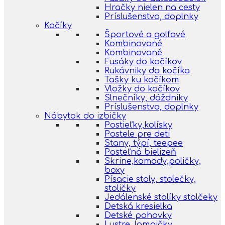
Hračky nielen na cesty
Príslušenstvo, doplnky
Kočíky
Športové a golfové
Kombinované
Kombinované
Fusáky do kočíkov
Rukávniky do kočíka
Tašky ku kočíkom
Vložky do kočíkov
Slnečníky, dáždniky
Príslušenstvo, doplnky
Nábytok do izbičky
Postieľky,kolísky
Postele pre deti
Stany, týpí, teepee
Posteľná bielizeň
Skrine,komody,poličky,
boxy
Písacie stoly, stolečky,
stoličky
Jedálenské stolíky stolčeky
Detská kresielka
Detské pohovky
Lustre, lampičky