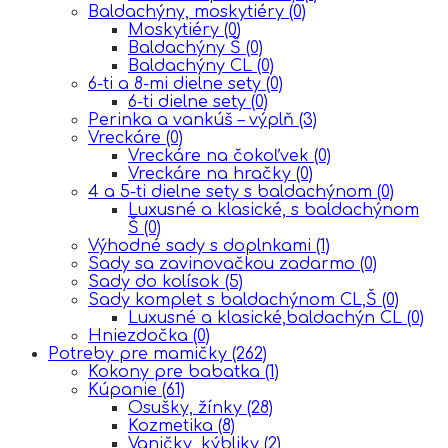
Baldachýny, moskytiéry
(0)
Moskytiéry
(0)
Baldachýny Š
(0)
Baldachýny CL
(0)
6-ti a 8-mi dielne sety
(0)
6-ti dielne sety
(0)
Perinka a vankúš – výplň
(3)
Vreckáre
(0)
Vreckáre na čokoľvek
(0)
Vreckáre na hračky
(0)
4 a 5-ti dielne sety s baldachýnom
(0)
Luxusné a klasické, s baldachýnom
Š
(0)
Výhodné sady s doplnkami
(1)
Sady sa zavinovačkou zadarmo
(0)
Sady do kolísok
(5)
Sady komplet s baldachýnom CL,Š
(0)
Luxusné a klasické,baldachýn CL
(0)
Hniezdočka
(0)
Potreby pre mamičky
(262)
Kokony pre babatka
(1)
Kúpanie
(61)
Osušky, žínky
(28)
Kozmetika
(8)
Vaničky, kýbliky
(2)