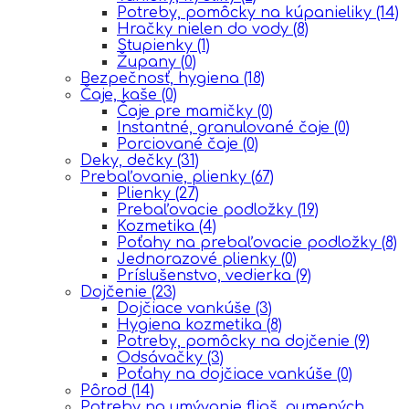
Potreby, pomôcky na kúpanieliky
(14)
Hračky nielen do vody
(8)
Stupienky
(1)
Župany
(0)
Bezpečnosť, hygiena
(18)
Čaje, kaše
(0)
Čaje pre mamičky
(0)
Instantné, granulované čaje
(0)
Porciované čaje
(0)
Deky, dečky
(31)
Prebaľovanie, plienky
(67)
Plienky
(27)
Prebaľovacie podložky
(19)
Kozmetika
(4)
Poťahy na prebaľovacie podložky
(8)
Jednorazové plienky
(0)
Príslušenstvo, vedierka
(9)
Dojčenie
(23)
Dojčiace vankúše
(3)
Hygiena kozmetika
(8)
Potreby, pomôcky na dojčenie
(9)
Odsávačky
(3)
Poťahy na dojčiace vankúše
(0)
Pôrod
(14)
Potreby na umývanie fliaš, gumených