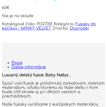
65
€
Nie je na sklade
Katalógové číslo:
91327301
Kategória:
Fusaky do
kočíkov - MINKY, VELVET
Značka:
Doprodej
Popis
Ďalšie informácie
Luxusný detský fusak Baby Nellys .
Spací vak/fusak je potiahnutý zamatovým, mäkkým
materiálom, vďaka ktorému sa Vaše dieťa v ňom
bude cítiť skvele aj pri dlhých cestách a
prechádzkach.
Naše fusaky vyrábame z európskych materiálov,