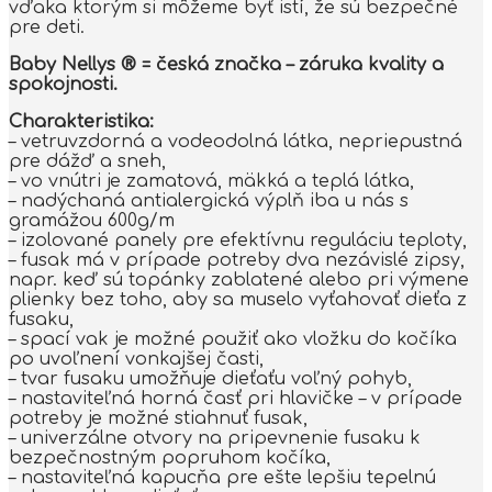
vďaka ktorým si môžeme byť istí, že sú bezpečné
pre deti.
Baby Nellys ® = česká značka – záruka kvality a
spokojnosti.
Charakteristika:
– vetruvzdorná a vodeodolná látka, nepriepustná
pre dážď a sneh,
– vo vnútri je zamatová, mäkká a teplá látka,
– nadýchaná antialergická výplň iba u nás s
gramážou 600g/m
– izolované panely pre efektívnu reguláciu teploty,
– fusak má v prípade potreby dva nezávislé zipsy,
napr. keď sú topánky zablatené alebo pri výmene
plienky bez toho, aby sa muselo vyťahovať dieťa z
fusaku,
– spací vak je možné použiť ako vložku do kočíka
po uvoľnení vonkajšej časti,
– tvar fusaku umožňuje dieťaťu voľný pohyb,
– nastaviteľná horná časť pri hlavičke – v prípade
potreby je možné stiahnuť fusak,
– univerzálne otvory na pripevnenie fusaku k
bezpečnostným popruhom kočíka,
– nastaviteľná kapucňa pre ešte lepšiu tepelnú