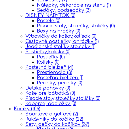
Nálepky, dekorácie na stenu
(1)
Sedáky, podsedáky
(3)
DISNEY NÁBYTOK
(0)
Postele
(0)
Písacie stoly, stolečky, stoličky
(0)
Boxy na hračky
(0)
Výbavičky do košov,kolísok
(0)
Cestovné postieľky, ohrádky
(1)
Jedálenské stolíky stolčeky
(1)
Postieľky,kolísky
(0)
Postieľky
(0)
Kolísky
(0)
Posteľná bielizeň
(4)
Prestieradla
(3)
Posteľná bielizeň
(1)
Perinky, perinky
(0)
Detské pohovky
(0)
Koše pre bábätká
(0)
Písacie stoly,stolečky,stoličky
(0)
Koberce, podložky
(0)
Kočíky
(106)
Športové a golfové
(2)
Rukávniky do kočíka
(22)
Sety, dečky do kočíkov
(37)