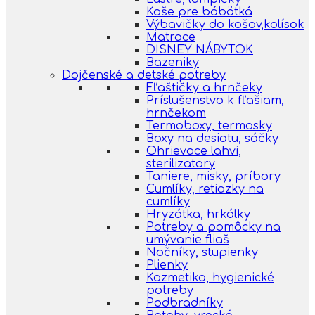
Koše pre bábätká
Výbavičky do košov,kolísok
Matrace
DISNEY NÁBYTOK
Bazeniky
Dojčenské a detské potreby
Fľaštičky a hrnčeky
Príslušenstvo k fľašiam,
hrnčekom
Termoboxy, termosky
Boxy na desiatu, sáčky
Ohrievace lahvi,
sterilizatory
Taniere, misky, príbory
Cumlíky, retiazky na
cumlíky
Hryzátka, hrkálky
Potreby a pomôcky na
umývanie fliaš
Nočníky, stupienky
Plienky
Kozmetika, hygienické
potreby
Podbradníky