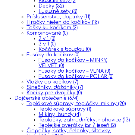
Klasické sety
(2)
Dečky
(32)
Luxusné sety
(3)
Príslušenstvo, doplnky
(11)
Hračky nielen do kočíkov
(18)
Tašky ku kočíkom
(2)
Kombinované
(0)
2 v 1
(0)
3 v 1
(0)
Kočárek s boudou
(0)
Fusáky do kočíkov
(0)
Fusaky do kočíkov – MINKY,
VELVET
(0)
Fusaky do kočíkov – VLNA
(0)
Fusaky do kočíkov – POLAR
(0)
Vložky do kočíkov
(7)
Slnečníky, dáždniky
(7)
Kočíky pre dvojičky
(0)
Dojčenské oblečenie
(674)
Teplákové súpravy, tepláčky, mikiny
(20)
Teplákové súpravy
(1)
Mikiny, bundy
(4)
Tepláčky, zahradníčky, nohavice
(13)
Teplejšie overálky jar / jeseň
(2)
Čiapočky, šatky, čelenky, šiltovky,