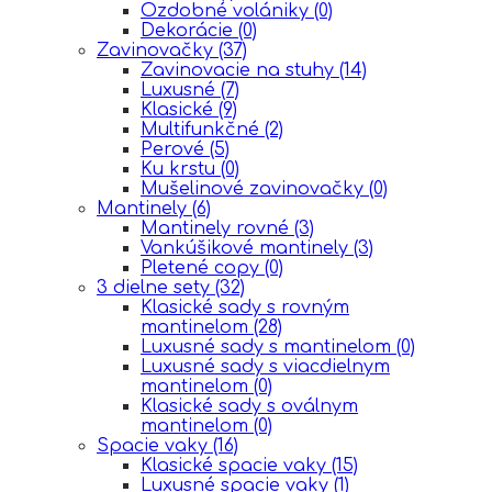
Ozdobné volániky
(0)
Dekorácie
(0)
Zavinovačky
(37)
Zavinovacie na stuhy
(14)
Luxusné
(7)
Klasické
(9)
Multifunkčné
(2)
Perové
(5)
Ku krstu
(0)
Mušelinové zavinovačky
(0)
Mantinely
(6)
Mantinely rovné
(3)
Vankúšikové mantinely
(3)
Pletené copy
(0)
3 dielne sety
(32)
Klasické sady s rovným
mantinelom
(28)
Luxusné sady s mantinelom
(0)
Luxusné sady s viacdielnym
mantinelom
(0)
Klasické sady s oválnym
mantinelom
(0)
Spacie vaky
(16)
Klasické spacie vaky
(15)
Luxusné spacie vaky
(1)