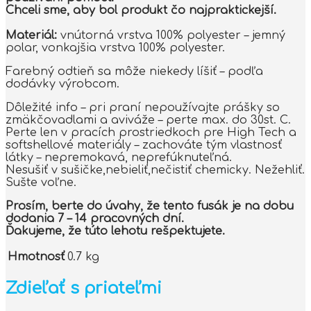
Chceli sme, aby bol produkt čo najpraktickejší.
Materiál:
vnútorná vrstva 100% polyester – jemný
polar, vonkajšia vrstva 100% polyester.
Farebný odtieň sa môže niekedy líšiť – podľa
dodávky výrobcom.
Dôležité info – pri praní nepoužívajte prášky so
zmäkčovadlami a aviváže – perte max. do 30st. C.
Perte len v pracích prostriedkoch pre High Tech a
softshellové materiály – zachováte tým vlastnosť
látky – nepremokavá, neprefúknuteľná.
Nesušiť v sušičke,nebieliť,nečistiť chemicky. Nežehliť.
Sušte voľne.
Prosím, berte do úvahy, že tento fusák je na dobu
dodania 7 – 14 pracovných dní.
Ďakujeme, že túto lehotu rešpektujete.
Hmotnosť
0.7 kg
Zdieľať s priateľmi