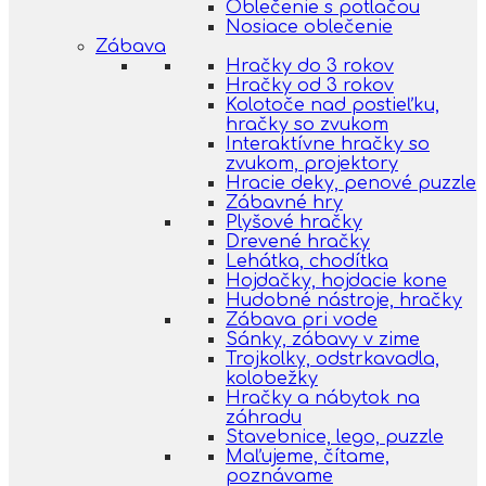
Oblečenie s potlačou
Nosiace oblečenie
Zábava
Hračky do 3 rokov
Hračky od 3 rokov
Kolotoče nad postieľku,
hračky so zvukom
Interaktívne hračky so
zvukom, projektory
Hracie deky, penové puzzle
Zábavné hry
Plyšové hračky
Drevené hračky
Lehátka, chodítka
Hojdačky, hojdacie kone
Hudobné nástroje, hračky
Zábava pri vode
Sánky, zábavy v zime
Trojkolky, odstrkavadla,
kolobežky
Hračky a nábytok na
záhradu
Stavebnice, lego, puzzle
Maľujeme, čítame,
poznávame