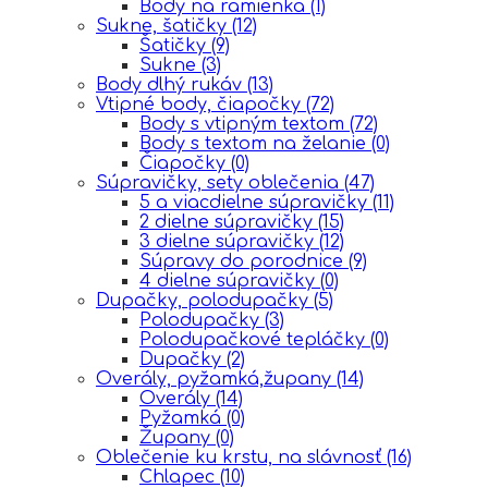
Body na ramienka
(1)
Sukne, šatičky
(12)
Šatičky
(9)
Sukne
(3)
Body dlhý rukáv
(13)
Vtipné body, čiapočky
(72)
Body s vtipným textom
(72)
Body s textom na želanie
(0)
Čiapočky
(0)
Súpravičky, sety oblečenia
(47)
5 a viacdielne súpravičky
(11)
2 dielne súpravičky
(15)
3 dielne súpravičky
(12)
Súpravy do porodnice
(9)
4 dielne súpravičky
(0)
Dupačky, polodupačky
(5)
Polodupačky
(3)
Polodupačkové tepláčky
(0)
Dupačky
(2)
Overály, pyžamká,župany
(14)
Overály
(14)
Pyžamká
(0)
Župany
(0)
Oblečenie ku krstu, na slávnosť
(16)
Chlapec
(10)