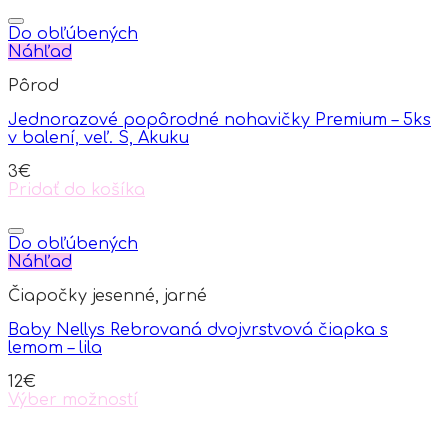
product
has
Do obľúbených
multiple
Náhľad
variants.
Pôrod
The
options
Jednorazové popôrodné nohavičky Premium – 5ks
may
v balení, veľ. S, Akuku
be
chosen
3
€
on
Pridať do košíka
the
product
page
Do obľúbených
Náhľad
Čiapočky jesenné, jarné
Baby Nellys Rebrovaná dvojvrstvová čiapka s
lemom – lila
12
€
Výber možností
This
product