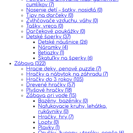
cumlíkov
(7)
Nosenie detí – šatky, nosidlá
(0)
Tipy na darčeky
(0)
Zvlhčovače vzduchu, váhy
(0)
Tašky, vreca
(0)
Darčekové poukážky
(0)
Detské šperky
(37)
Detské náušnice
(26)
Náramky
(4)
Retiazky
(1)
Škatuľky na šperky
(6)
Zábava
(322)
Hracie deky, penové puzzle
(7)
Hračky a nábytok na záhradu
(7)
Hračky do 3 rokov
(105)
Drevené hračky
(57)
Plyšové hračky
(18)
Zábava pri vode
(15)
Bazény, bazéniky
(0)
Nafukovacie kruhy, lehátka,
rukávniky
(0)
Hračky, hry
(7)
Lopty
(0)
Plavky
(1)
Osušky, župany, uteráky, ponča
(6)