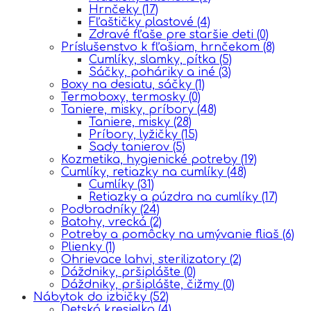
Hrnčeky
(17)
Fľaštičky plastové
(4)
Zdravé fľaše pre staršie deti
(0)
Príslušenstvo k fľašiam, hrnčekom
(8)
Cumlíky, slamky, pítka
(5)
Sáčky, poháriky a iné
(3)
Boxy na desiatu, sáčky
(1)
Termoboxy, termosky
(0)
Taniere, misky, príbory
(48)
Taniere, misky
(28)
Príbory, lyžičky
(15)
Sady tanierov
(5)
Kozmetika, hygienické potreby
(19)
Cumlíky, retiazky na cumlíky
(48)
Cumlíky
(31)
Retiazky a púzdra na cumlíky
(17)
Podbradníky
(24)
Batohy, vrecká
(2)
Potreby a pomôcky na umývanie fliaš
(6)
Plienky
(1)
Ohrievace lahvi, sterilizatory
(2)
Dáždniky, pršiplášte
(0)
Dáždniky, pršiplášte, čižmy
(0)
Nábytok do izbičky
(52)
Detská kresielka
(4)