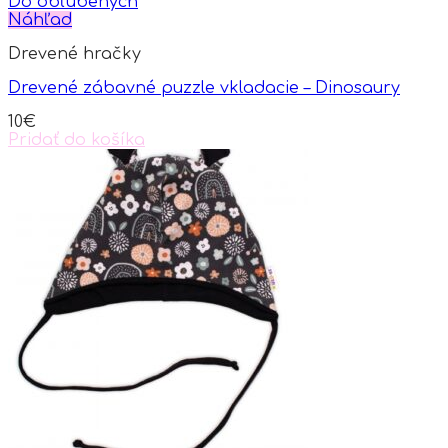
has
Do obľúbených
multiple
Náhľad
variants.
Drevené hračky
The
options
Drevené zábavné puzzle vkladacie – Dinosaury
may
be
10
€
chosen
Pridať do košíka
on
the
product
page