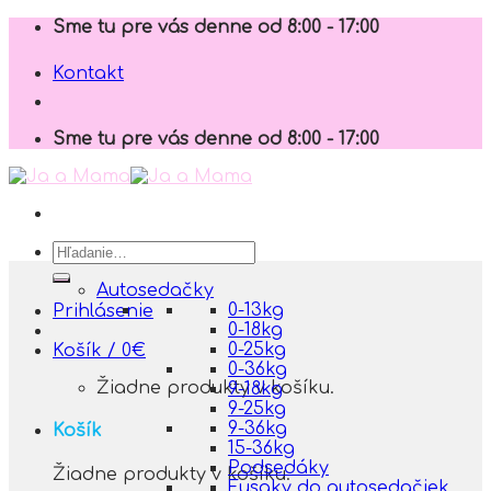
Skip
Sme tu pre vás denne od 8:00 - 17:00
to
content
Kontakt
Sme tu pre vás denne od 8:00 - 17:00
Hľadať:
Autosedačky
0-13kg
Prihlásenie
0-18kg
0-25kg
Košík /
0
€
0-36kg
Žiadne produkty v košíku.
9-18kg
9-25kg
9-36kg
Košík
15-36kg
Podsedáky
Žiadne produkty v košíku.
Fusaky do autosedačiek