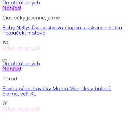
Do obľúbených
Náhľad
Čiapočky jesenné, jarné
Baby Nellys Dvojvrstvová čiapka s uškami + šatka
Palouček, mätová
19
€
Výber možností
This
product
has
Do obľúbených
multiple
Náhľad
variants.
Pôrod
The
options
Bavlnené nohavičky Mama Mini, 1ks v balení,
may
čierné, veľ. XL
be
chosen
7
€
on
Výber možností
the
This
product
product
page
has
multiple