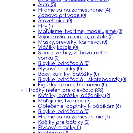
Autá
(5)
Hráme sa na zamestnanie
(4)
Zábava pri vode
(0)
Stavebnice
(0)
Hry
(1)
Maľujeme, tvoríme, modelujeme
(0)
Vojačikovia, armáda, pištole
(0)
Masky,prevleky, karneval
(0)
Vláčiky,koľaje
(0)
Športové hry, zábava nielen
vonku
(0)
Bicykle, odrážadlá
(0)
Plyšové hračky
(0)
Boxy, kufríky, batôžky
(0)
Bicykle, odrážadlá, , skateboardy
(0)
Figúrky, roboti, hrdinovia
(0)
Hračky nielen pre dievčatá
(33)
Kufríky, batôžky, dáždniky
(2)
Maľujeme, tvoríme
(5)
Oblečenie, doplnky k bábikám
(6)
Bicykle, odrážadla
(0)
Hráme sa na zamestnanie
(3)
Kočíky pre bábiky
(2)
Plyšové hračky
(1)
Kuchynky
(2)