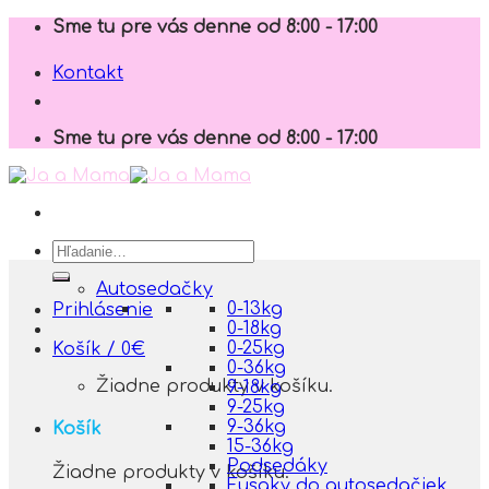
Skip
Sme tu pre vás denne od 8:00 - 17:00
to
content
Kontakt
Sme tu pre vás denne od 8:00 - 17:00
Hľadať:
Autosedačky
0-13kg
Prihlásenie
0-18kg
0-25kg
Košík /
0
€
0-36kg
Žiadne produkty v košíku.
9-18kg
9-25kg
9-36kg
Košík
15-36kg
Podsedáky
Žiadne produkty v košíku.
Fusaky do autosedačiek