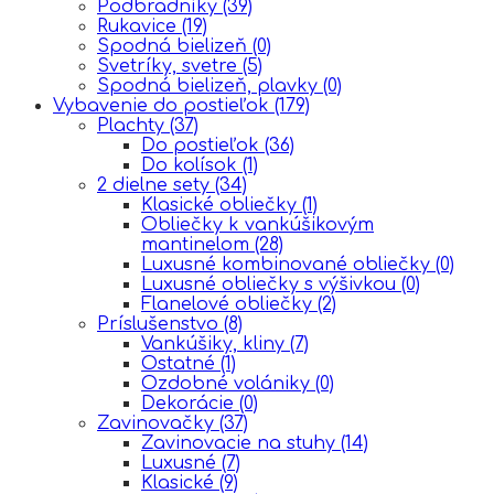
Podbradníky
(39)
Rukavice
(19)
Spodná bielizeň
(0)
Svetríky, svetre
(5)
Spodná bielizeň, plavky
(0)
Vybavenie do postieľok
(179)
Plachty
(37)
Do postieľok
(36)
Do kolísok
(1)
2 dielne sety
(34)
Klasické obliečky
(1)
Obliečky k vankúšikovým
mantinelom
(28)
Luxusné kombinované obliečky
(0)
Luxusné obliečky s výšivkou
(0)
Flanelové obliečky
(2)
Príslušenstvo
(8)
Vankúšiky, kliny
(7)
Ostatné
(1)
Ozdobné volániky
(0)
Dekorácie
(0)
Zavinovačky
(37)
Zavinovacie na stuhy
(14)
Luxusné
(7)
Klasické
(9)