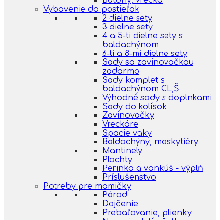
Batohy, vrecká
Vybavenie do postieľok
2 dielne sety
3 dielne sety
4 a 5-ti dielne sety s
baldachýnom
6-ti a 8-mi dielne sety
Sady sa zavinovačkou
zadarmo
Sady komplet s
baldachýnom CL,Š
Výhodné sady s doplnkami
Sady do kolísok
Zavinovačky
Vreckáre
Spacie vaky
Baldachýny, moskytiéry
Mantinely
Plachty
Perinka a vankúš - výplň
Príslušenstvo
Potreby pre mamičky
Pôrod
Dojčenie
Prebaľovanie, plienky