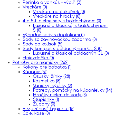
Perinka a vankúš – výplň
(3)
Vreckáre
(0)
Vreckáre na čokoľvek
(0)
Vreckáre na hračky
(0)
4 a 5-ti dielne sety s baldachýnom
(0)
Luxusné a klasické, s baldachýnom
Š
(0)
Výhodné sady s doplnkami
(1)
Sady sa zavinovačkou zadarmo
(0)
Sady do kolísok
(5)
Sady komplet s baldachýnom CL,Š
(0)
Luxusné a klasické,baldachýn CL
(0)
Hniezdočka
(0)
Potreby pre mamičky
(262)
Kokony pre babatka
(1)
Kúpanie
(61)
Osušky, žínky
(28)
Kozmetika
(8)
Vaničky, kýbliky
(2)
Potreby, pomôcky na kúpanieliky
(14)
Hračky nielen do vody
(8)
Stupienky
(1)
Župany
(0)
Bezpečnosť, hygiena
(18)
Čaje, kaše
(0)