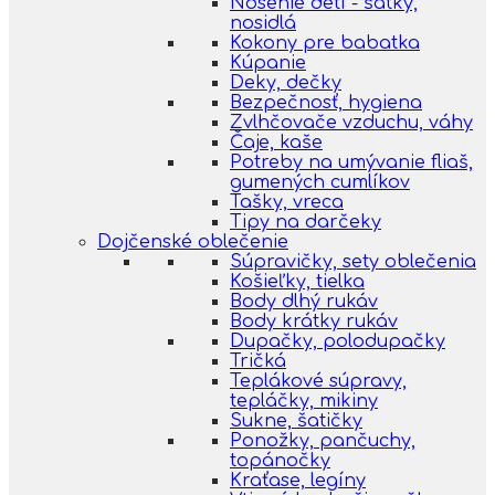
Nosenie detí - šatky,
nosidlá
Kokony pre babatka
Kúpanie
Deky, dečky
Bezpečnosť, hygiena
Zvlhčovače vzduchu, váhy
Čaje, kaše
Potreby na umývanie fliaš,
gumených cumlíkov
Tašky, vreca
Tipy na darčeky
Dojčenské oblečenie
Súpravičky, sety oblečenia
Košieľky, tielka
Body dlhý rukáv
Body krátky rukáv
Dupačky, polodupačky
Tričká
Teplákové súpravy,
tepláčky, mikiny
Sukne, šatičky
Ponožky, pančuchy,
topánočky
Kraťase, legíny