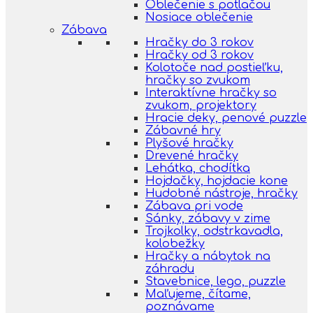
Oblečenie s potlačou
Nosiace oblečenie
Zábava
Hračky do 3 rokov
Hračky od 3 rokov
Kolotoče nad postieľku,
hračky so zvukom
Interaktívne hračky so
zvukom, projektory
Hracie deky, penové puzzle
Zábavné hry
Plyšové hračky
Drevené hračky
Lehátka, chodítka
Hojdačky, hojdacie kone
Hudobné nástroje, hračky
Zábava pri vode
Sánky, zábavy v zime
Trojkolky, odstrkavadla,
kolobežky
Hračky a nábytok na
záhradu
Stavebnice, lego, puzzle
Maľujeme, čítame,
poznávame