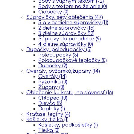
Body s vtipným textom
(72)
Body s textom na želanie
(0)
Čiapočky
(0)
Súpravičky, sety oblečenia
(47)
5 a viacdielne súpravičky
(11)
2 dielne súpravičky
(15)
3 dielne súpravičky
(12)
Súpravy do porodnice
(9)
4 dielne súpravičky
(0)
Dupačky, polodupačky
(5)
Polodupačky
(3)
Polodupačkové tepláčky
(0)
Dupačky
(2)
Overály, pyžamká,župany
(14)
Overály
(14)
Pyžamká
(0)
Župany
(0)
Oblečenie ku krstu, na slávnosť
(16)
Chlapec
(10)
Dievča
(5)
Doplnky
(1)
Kraťase, legíny
(4)
Košieľky, tielka
(1)
Košieľky, podkošieľky
(1)
Tielka
(0)