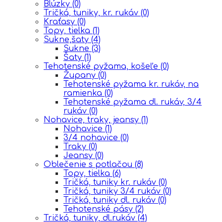
Blúzky
(0)
Tričká, tuniky, kr. rukáv
(0)
Kraťasy
(0)
Topy, tielka
(1)
Sukne,šaty
(4)
Sukne
(3)
Šaty
(1)
Tehotenské pyžama, košeľe
(0)
Župany
(0)
Tehotenské pyžama kr. rukáv, na
ramienka
(0)
Tehotenské pyžama dl. rukáv, 3/4
rukáv
(0)
Nohavice, traky, jeansy
(1)
Nohavice
(1)
3/4 nohavice
(0)
Traky
(0)
Jeansy
(0)
Oblečenie s potlačou
(8)
Topy, tielka
(6)
Tričká, tuniky kr. rukáv
(0)
Tričká, tuniky 3/4 rukáv
(0)
Tričká, tuniky dl. rukáv
(0)
Tehotenské pásy
(2)
Tričká, tuniky, dl.rukáv
(4)