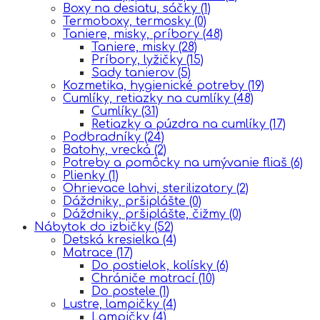
Boxy na desiatu, sáčky
(1)
Termoboxy, termosky
(0)
Taniere, misky, príbory
(48)
Taniere, misky
(28)
Príbory, lyžičky
(15)
Sady tanierov
(5)
Kozmetika, hygienické potreby
(19)
Cumlíky, retiazky na cumlíky
(48)
Cumlíky
(31)
Retiazky a púzdra na cumlíky
(17)
Podbradníky
(24)
Batohy, vrecká
(2)
Potreby a pomôcky na umývanie fliaš
(6)
Plienky
(1)
Ohrievace lahvi, sterilizatory
(2)
Dáždniky, pršiplášte
(0)
Dáždniky, pršiplášte, čižmy
(0)
Nábytok do izbičky
(52)
Detská kresielka
(4)
Matrace
(17)
Do postielok, kolísky
(6)
Chrániče matrací
(10)
Do postele
(1)
Lustre, lampičky
(4)
Lampičky
(4)