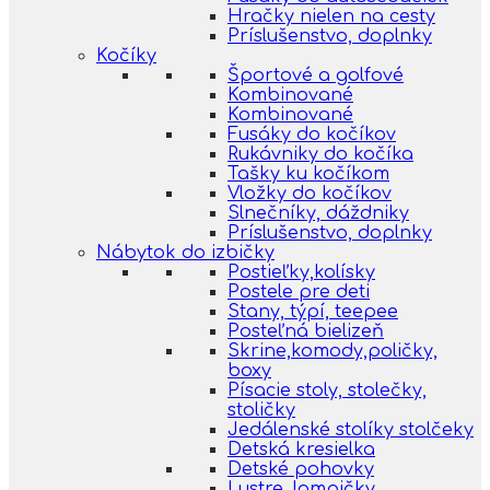
Hračky nielen na cesty
Príslušenstvo, doplnky
Kočíky
Športové a golfové
Kombinované
Kombinované
Fusáky do kočíkov
Rukávniky do kočíka
Tašky ku kočíkom
Vložky do kočíkov
Slnečníky, dáždniky
Príslušenstvo, doplnky
Nábytok do izbičky
Postieľky,kolísky
Postele pre deti
Stany, týpí, teepee
Posteľná bielizeň
Skrine,komody,poličky,
boxy
Písacie stoly, stolečky,
stoličky
Jedálenské stolíky stolčeky
Detská kresielka
Detské pohovky
Lustre, lampičky