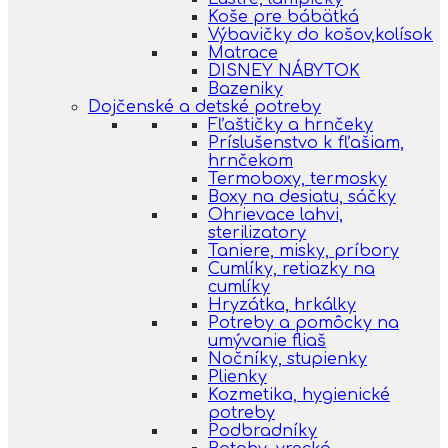
Koše pre bábätká
Výbavičky do košov,kolísok
Matrace
DISNEY NÁBYTOK
Bazeniky
Dojčenské a detské potreby
Fľaštičky a hrnčeky
Príslušenstvo k fľašiam,
hrnčekom
Termoboxy, termosky
Boxy na desiatu, sáčky
Ohrievace lahvi,
sterilizatory
Taniere, misky, príbory
Cumlíky, retiazky na
cumlíky
Hryzátka, hrkálky
Potreby a pomôcky na
umývanie fliaš
Nočníky, stupienky
Plienky
Kozmetika, hygienické
potreby
Podbradníky