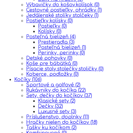
Výbavičky do košov,kolísok
(0)
Cestovné postieľky, ohrádky
(1)
Jedálenské stolíky stolčeky
(1)
Postieľky,kolísky
(0)
Postieľky
(0)
Kolísky
(0)
Posteľná bielizeň
(4)
Prestieradla
(3)
Posteľná bielizeň
(1)
Perinky, perinky
(0)
Detské pohovky
(0)
Koše pre bábätká
(0)
Písacie stoly,stolečky,stoličky
(0)
Koberce, podložky
(0)
Kočíky
(106)
Športové a golfové
(2)
Rukávniky do kočíka
(22)
Sety, dečky do kočíkov
(37)
Klasické sety
(2)
Dečky
(32)
Luxusné sety
(3)
Príslušenstvo, doplnky
(11)
Hračky nielen do kočíkov
(18)
Tašky ku kočíkom
(2)
Kombinované
(0)