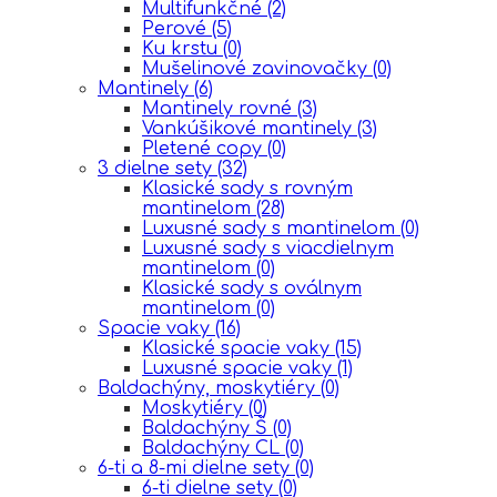
Multifunkčné
(2)
Perové
(5)
Ku krstu
(0)
Mušelinové zavinovačky
(0)
Mantinely
(6)
Mantinely rovné
(3)
Vankúšikové mantinely
(3)
Pletené copy
(0)
3 dielne sety
(32)
Klasické sady s rovným
mantinelom
(28)
Luxusné sady s mantinelom
(0)
Luxusné sady s viacdielnym
mantinelom
(0)
Klasické sady s oválnym
mantinelom
(0)
Spacie vaky
(16)
Klasické spacie vaky
(15)
Luxusné spacie vaky
(1)
Baldachýny, moskytiéry
(0)
Moskytiéry
(0)
Baldachýny Š
(0)
Baldachýny CL
(0)
6-ti a 8-mi dielne sety
(0)
6-ti dielne sety
(0)