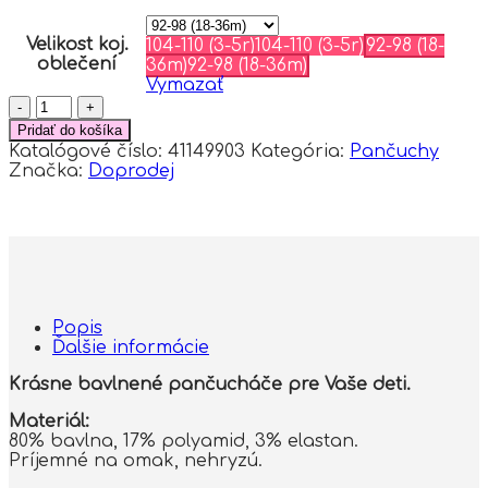
Velikost koj.
104-110 (3-5r)
104-110 (3-5r)
92-98 (18-
oblečení
36m)
92-98 (18-36m)
Vymazať
množstvo
Detské
Pridať do košíka
pančuchy
Katalógové číslo:
41149903
Kategória:
Pančuchy
bavlna,
Značka:
Doprodej
Noviti,
tmavo
zelené,
veľ.
116/122
Popis
Ďalšie informácie
Krásne bavlnené pančucháče pre Vaše deti.
Materiál:
80% bavlna, 17% polyamid, 3% elastan.
Príjemné na omak, nehryzú.