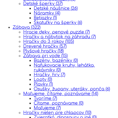
Detské šperky
(37)
Detské náušnice
(26)
Náramky
(4)
Retiazky
(1)
Škatuľky na šperky
(6)
Zábava
(322)
Hracie deky, penové puzzle
(7)
Hračky a nábytok na záhradu
(7)
Hračky do 3 rokov
(105)
Drevené hračky
(57)
Plyšové hračky
(18)
Zábava pri vode
(15)
Bazény, bazéniky
(0)
Nafukovacie kruhy, lehátka,
rukávniky
(0)
Hračky, hry
(7)
Lopty
(0)
Plavky
(1)
Osušky, župany, uteráky, ponča
(6)
Maľujeme, čítame, poznávame
(14)
Tvoríme
(7)
Čítame, poznávame
(0)
Maľujeme
(7)
Hračky nielen pre chlapcov
(10)
Zvieratká, dinosaury a iné
(0)