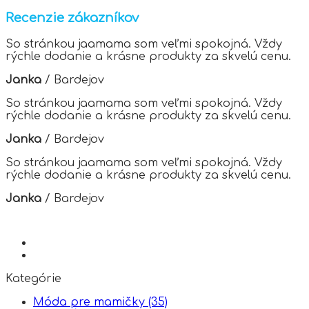
variants.
Recenzie zákazníkov
The
options
So stránkou jaamama som veľmi spokojná. Vždy
may
rýchle dodanie a krásne produkty za skvelú cenu.
be
chosen
Janka
/
Bardejov
on
the
So stránkou jaamama som veľmi spokojná. Vždy
product
rýchle dodanie a krásne produkty za skvelú cenu.
page
Janka
/
Bardejov
So stránkou jaamama som veľmi spokojná. Vždy
rýchle dodanie a krásne produkty za skvelú cenu.
Janka
/
Bardejov
Kategórie
Móda pre mamičky
(35)