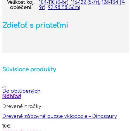
Velikost koj.
104-110 (3-5r)
,
116-122 (5-7r)
,
128-134 (7-
oblečení
9r)
,
92-98 (18-36m)
Zdieľať s priateľmi
Súvisiace produkty
Do obľúbených
Náhľad
Drevené hračky
Drevené zábavné puzzle vkladacie – Dinosaury
10
€