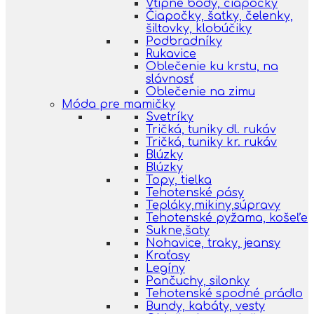
Vtipné body, čiapočky
Čiapočky, šatky, čelenky,
šiltovky, klobúčiky
Podbradníky
Rukavice
Oblečenie ku krstu, na
slávnosť
Oblečenie na zimu
Móda pre mamičky
Svetríky
Tričká, tuniky dl. rukáv
Tričká, tuniky kr. rukáv
Blúzky
Blúzky
Topy, tielka
Tehotenské pásy
Tepláky,mikiny,súpravy
Tehotenské pyžama, košeľe
Sukne,šaty
Nohavice, traky, jeansy
Kraťasy
Legíny
Pančuchy, silonky
Tehotenské spodné prádlo
Bundy, kabáty, vesty