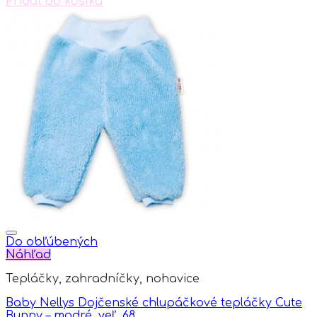
Pridať do košíka
Do obľúbených
Náhľad
Tepláčky, zahradníčky, nohavice
Baby Nellys Dojčenské chlupáčkové tepláčky Cute
Bunny – modré, veľ. 68