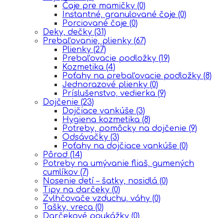
Čaje pre mamičky
(0)
Instantné, granulované čaje
(0)
Porciované čaje
(0)
Deky, dečky
(31)
Prebaľovanie, plienky
(67)
Plienky
(27)
Prebaľovacie podložky
(19)
Kozmetika
(4)
Poťahy na prebaľovacie podložky
(8)
Jednorazové plienky
(0)
Príslušenstvo, vedierka
(9)
Dojčenie
(23)
Dojčiace vankúše
(3)
Hygiena kozmetika
(8)
Potreby, pomôcky na dojčenie
(9)
Odsávačky
(3)
Poťahy na dojčiace vankúše
(0)
Pôrod
(14)
Potreby na umývanie fliaš, gumených
cumlíkov
(7)
Nosenie detí – šatky, nosidlá
(0)
Tipy na darčeky
(0)
Zvlhčovače vzduchu, váhy
(0)
Tašky, vreca
(0)
Darčekové poukážky
(0)