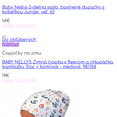
Baby Nellys 2-dielna sada, bavlnené dupačky s
košieľkou Jungle, veľ. 62
14
€
Výber možností
This
product
has
Do obľúbených
multiple
Náhľad
variants.
Čiapočky na zimu
The
options
BABY NELLYS Zimná čiapka s fleecom a chlupáčka.
may
bambuľky Star + komínok – medová, 98/104
be
chosen
19
€
on
Výber možností
the
This
product
product
page
has
multiple
variants.
The
options