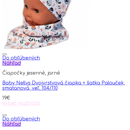
may
be
chosen
on
the
product
page
Do obľúbených
Náhľad
Čiapočky jesenné, jarné
Baby Nellys Dvojvrstvová čiapka + šatka Palouček,
smatanová, veľ. 104/110
19
€
Výber možností
This
product
has
Do obľúbených
multiple
Náhľad
variants.