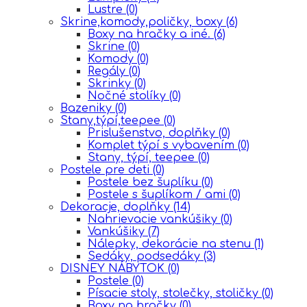
Lustre
(0)
Skrine,komody,poličky, boxy
(6)
Boxy na hračky a iné.
(6)
Skrine
(0)
Komody
(0)
Regály
(0)
Skrinky
(0)
Nočné stolíky
(0)
Bazeniky
(0)
Stany,týpí,teepee
(0)
Prislušenstvo, doplňky
(0)
Komplet týpí s vybavením
(0)
Stany, týpí, teepee
(0)
Postele pre deti
(0)
Postele bez šuplíku
(0)
Postele s šuplíkom / ami
(0)
Dekoracje, doplňky
(14)
Nahrievacie vankúšiky
(0)
Vankúšiky
(7)
Nálepky, dekorácie na stenu
(1)
Sedáky, podsedáky
(3)
DISNEY NÁBYTOK
(0)
Postele
(0)
Písacie stoly, stolečky, stoličky
(0)
Boxy na hračky
(0)