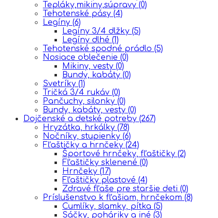
Tepláky,mikiny,súpravy
(0)
Tehotenské pásy
(4)
Legíny
(6)
Legíny 3/4 dlžky
(5)
Legíny dlhé
(1)
Tehotenské spodné prádlo
(5)
Nosiace oblečenie
(0)
Mikiny, vesty
(0)
Bundy, kabáty
(0)
Svetríky
(1)
Tričká 3/4 rukáv
(0)
Pančuchy, silonky
(0)
Bundy, kabáty, vesty
(0)
Dojčenské a detské potreby
(267)
Hryzátka, hrkálky
(78)
Nočníky, stupienky
(6)
Fľaštičky a hrnčeky
(24)
Športové hrnčeky, fľaštičky
(2)
Fľaštičky sklenené
(0)
Hrnčeky
(17)
Fľaštičky plastové
(4)
Zdravé fľaše pre staršie deti
(0)
Príslušenstvo k fľašiam, hrnčekom
(8)
Cumlíky, slamky, pítka
(5)
Sáčky, poháriky a iné
(3)