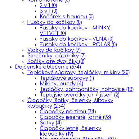
2 v 1
(0)
3 v 1
(0)
Kočárek s boudou
(0)
Fusáky do kočíkov
(0)
Fusaky do kočíkov – MINKY,
VELVET
(0)
Fusaky do kočíkov – VLNA
(0)
Fusaky do kočíkov – POLAR
(0)
Vložky do kočíkov
(7)
Slnečníky, dáždniky
(7)
Kočíky pre dvojičky
(0)
Dojčenské oblečenie
(674)
Teplákové súpravy, tepláčky, mikiny
(20)
Teplákové súpravy
(1)
Mikiny, bundy
(4)
Tepláčky, zahradníčky, nohavice
(13)
Teplejšie overálky jar / jeseň
(2)
Čiapočky, šatky, čelenky, šiltovky,
klobúčiky
(234)
Čiapočky na zimu
(74)
Čiapočky jesenné, jarné
(98)
Šatky
(4)
Čiapočky letné, čelenky,
klobúčiky
(19)