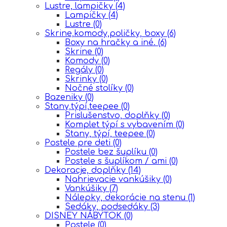
Lustre, lampičky
(4)
Lampičky
(4)
Lustre
(0)
Skrine,komody,poličky, boxy
(6)
Boxy na hračky a iné.
(6)
Skrine
(0)
Komody
(0)
Regály
(0)
Skrinky
(0)
Nočné stolíky
(0)
Bazeniky
(0)
Stany,týpí,teepee
(0)
Prislušenstvo, doplňky
(0)
Komplet týpí s vybavením
(0)
Stany, týpí, teepee
(0)
Postele pre deti
(0)
Postele bez šuplíku
(0)
Postele s šuplíkom / ami
(0)
Dekoracje, doplňky
(14)
Nahrievacie vankúšiky
(0)
Vankúšiky
(7)
Nálepky, dekorácie na stenu
(1)
Sedáky, podsedáky
(3)
DISNEY NÁBYTOK
(0)
Postele
(0)