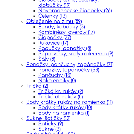
klobúčiky
(19)
Novorodenecke čiapočky
(26)
Čelenky
(13)
Oblečenie na zimu
(89)
Bundy, kabátiky
(3)
Kombinézy, overaly
(17)
Čiapočky
(27)
Rukavice
(17)
Papučky, ponožky
(8)
Súpravičky, sady oblečenia
(9)
Šály
(8)
Ponožky, pančuchy, topánočky
(71)
Ponožky, topánočky
(58)
Pančuchy
(13)
Nakolenniky
(0)
Tričká
(2)
Tričká kr. rukáv
(2)
Tričká dl. rukáv
(0)
Body krátky rukáv, na ramienka
(11)
Body krátky rukáv
(10)
Body na ramienka
(1)
Sukne, šatičky
(12)
Šatičky
(9)
Sukne
(3)