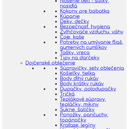
Nosenie detí - šatky,
nosidlá
Kokony pre babatka
Kúpanie
Deky, dečky
Bezpečnosť, hygiena
Zvlhčovače vzduchu, váhy
Čaje, kaše
Potreby na umývanie fliaš,
gumených cumlíkov
Tašky, vreca
Tipy na darčeky
Dojčenské oblečenie
Súpravičky, sety oblečenia
Košieľky, tielka
Body dlhý rukáv
Body krátky rukáv
Dupačky, polodupačky
Tričká
Teplákové súpravy,
tepláčky, mikiny
Sukne, šatičky
Ponožky, pančuchy,
topánočky
Kraťase, legíny