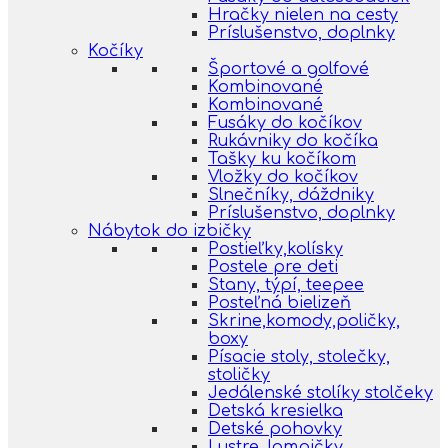
Hračky nielen na cesty
Príslušenstvo, doplnky
Kočíky
Športové a golfové
Kombinované
Kombinované
Fusáky do kočíkov
Rukávniky do kočíka
Tašky ku kočíkom
Vložky do kočíkov
Slnečníky, dáždniky
Príslušenstvo, doplnky
Nábytok do izbičky
Postieľky,kolísky
Postele pre deti
Stany, týpí, teepee
Posteľná bielizeň
Skrine,komody,poličky,
boxy
Písacie stoly, stolečky,
stoličky
Jedálenské stolíky stolčeky
Detská kresielka
Detské pohovky
Lustre, lampičky