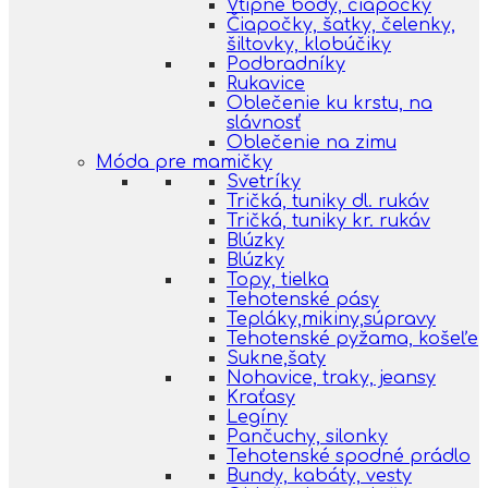
Vtipné body, čiapočky
Čiapočky, šatky, čelenky,
šiltovky, klobúčiky
Podbradníky
Rukavice
Oblečenie ku krstu, na
slávnosť
Oblečenie na zimu
Móda pre mamičky
Svetríky
Tričká, tuniky dl. rukáv
Tričká, tuniky kr. rukáv
Blúzky
Blúzky
Topy, tielka
Tehotenské pásy
Tepláky,mikiny,súpravy
Tehotenské pyžama, košeľe
Sukne,šaty
Nohavice, traky, jeansy
Kraťasy
Legíny
Pančuchy, silonky
Tehotenské spodné prádlo
Bundy, kabáty, vesty