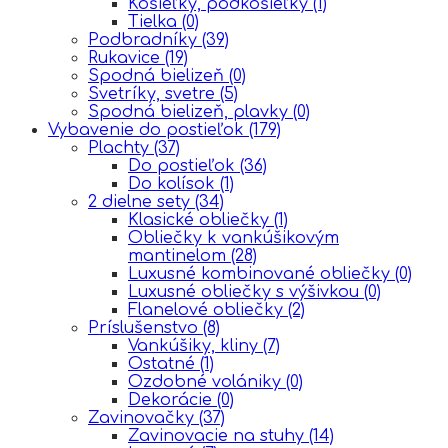
Košieľky, podkošieľky
(1)
Tielka
(0)
Podbradníky
(39)
Rukavice
(19)
Spodná bielizeň
(0)
Svetríky, svetre
(5)
Spodná bielizeň, plavky
(0)
Vybavenie do postieľok
(179)
Plachty
(37)
Do postieľok
(36)
Do kolísok
(1)
2 dielne sety
(34)
Klasické obliečky
(1)
Obliečky k vankúšikovým
mantinelom
(28)
Luxusné kombinované obliečky
(0)
Luxusné obliečky s výšivkou
(0)
Flanelové obliečky
(2)
Príslušenstvo
(8)
Vankúšiky, kliny
(7)
Ostatné
(1)
Ozdobné volániky
(0)
Dekorácie
(0)
Zavinovačky
(37)
Zavinovacie na stuhy
(14)