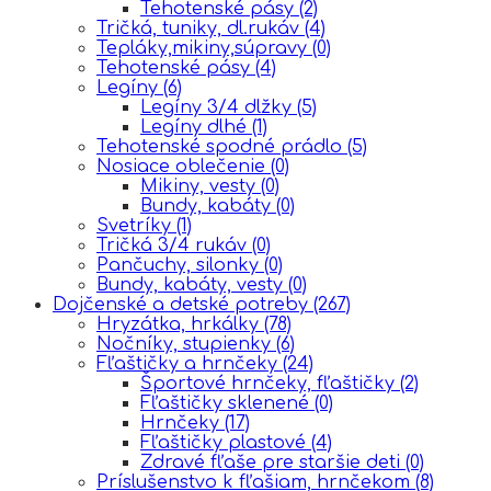
Tehotenské pásy
(2)
Tričká, tuniky, dl.rukáv
(4)
Tepláky,mikiny,súpravy
(0)
Tehotenské pásy
(4)
Legíny
(6)
Legíny 3/4 dlžky
(5)
Legíny dlhé
(1)
Tehotenské spodné prádlo
(5)
Nosiace oblečenie
(0)
Mikiny, vesty
(0)
Bundy, kabáty
(0)
Svetríky
(1)
Tričká 3/4 rukáv
(0)
Pančuchy, silonky
(0)
Bundy, kabáty, vesty
(0)
Dojčenské a detské potreby
(267)
Hryzátka, hrkálky
(78)
Nočníky, stupienky
(6)
Fľaštičky a hrnčeky
(24)
Športové hrnčeky, fľaštičky
(2)
Fľaštičky sklenené
(0)
Hrnčeky
(17)
Fľaštičky plastové
(4)
Zdravé fľaše pre staršie deti
(0)
Príslušenstvo k fľašiam, hrnčekom
(8)