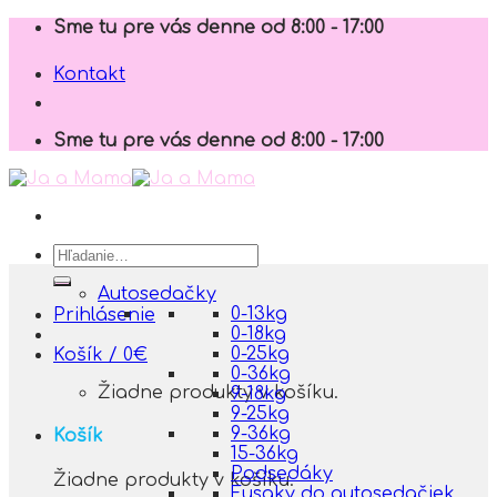
Skip
Sme tu pre vás denne od 8:00 - 17:00
to
content
Kontakt
Sme tu pre vás denne od 8:00 - 17:00
Hľadať:
Autosedačky
0-13kg
Prihlásenie
0-18kg
0-25kg
Košík /
0
€
0-36kg
Žiadne produkty v košíku.
9-18kg
9-25kg
9-36kg
Košík
15-36kg
Podsedáky
Žiadne produkty v košíku.
Fusaky do autosedačiek