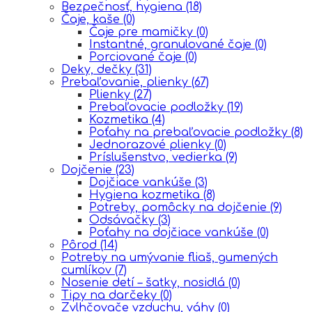
Bezpečnosť, hygiena
(18)
Čaje, kaše
(0)
Čaje pre mamičky
(0)
Instantné, granulované čaje
(0)
Porciované čaje
(0)
Deky, dečky
(31)
Prebaľovanie, plienky
(67)
Plienky
(27)
Prebaľovacie podložky
(19)
Kozmetika
(4)
Poťahy na prebaľovacie podložky
(8)
Jednorazové plienky
(0)
Príslušenstvo, vedierka
(9)
Dojčenie
(23)
Dojčiace vankúše
(3)
Hygiena kozmetika
(8)
Potreby, pomôcky na dojčenie
(9)
Odsávačky
(3)
Poťahy na dojčiace vankúše
(0)
Pôrod
(14)
Potreby na umývanie fliaš, gumených
cumlíkov
(7)
Nosenie detí – šatky, nosidlá
(0)
Tipy na darčeky
(0)
Zvlhčovače vzduchu, váhy
(0)