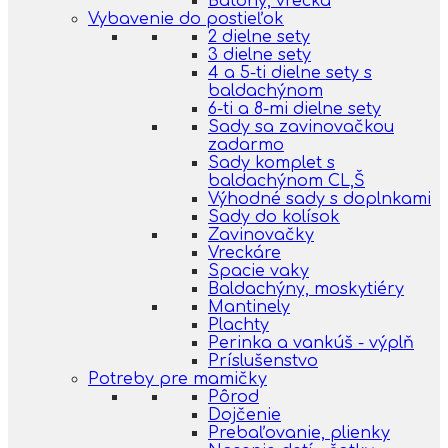
Batohy, vrecká
Vybavenie do postieľok
2 dielne sety
3 dielne sety
4 a 5-ti dielne sety s
baldachýnom
6-ti a 8-mi dielne sety
Sady sa zavinovačkou
zadarmo
Sady komplet s
baldachýnom CL,Š
Výhodné sady s doplnkami
Sady do kolísok
Zavinovačky
Vreckáre
Spacie vaky
Baldachýny, moskytiéry
Mantinely
Plachty
Perinka a vankúš - výplň
Príslušenstvo
Potreby pre mamičky
Pôrod
Dojčenie
Prebaľovanie, plienky