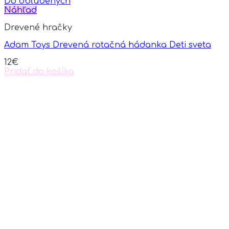
Do obľúbených
Náhľad
Drevené hračky
Adam Toys Drevená rotačná hádanka Deti sveta
12
€
Pridať do košíka