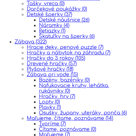
Tašky, vreca
(0)
Darčekové poukážky
(0)
Detské šperky
(37)
Detské náušnice
(26)
Náramky
(4)
Retiazky
(1)
Škatuľky na šperky
(6)
Zábava
(322)
Hracie deky, penové puzzle
(7)
Hračky a nábytok na záhradu
(7)
Hračky do 3 rokov
(105)
Drevené hračky
(57)
Plyšové hračky
(18)
Zábava pri vode
(15)
Bazény, bazéniky
(0)
Nafukovacie kruhy, lehátka,
rukávniky
(0)
Hračky, hry
(7)
Lopty
(0)
Plavky
(1)
Osušky, župany, uteráky, ponča
(6)
Maľujeme, čítame, poznávame
(14)
Tvoríme
(7)
Čítame, poznávame
(0)
Maľujeme
(7)