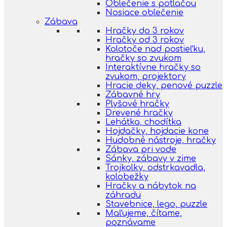
Oblečenie s potlačou
Nosiace oblečenie
Zábava
Hračky do 3 rokov
Hračky od 3 rokov
Kolotoče nad postieľku,
hračky so zvukom
Interaktívne hračky so
zvukom, projektory
Hracie deky, penové puzzle
Zábavné hry
Plyšové hračky
Drevené hračky
Lehátka, chodítka
Hojdačky, hojdacie kone
Hudobné nástroje, hračky
Zábava pri vode
Sánky, zábavy v zime
Trojkolky, odstrkavadla,
kolobežky
Hračky a nábytok na
záhradu
Stavebnice, lego, puzzle
Maľujeme, čítame,
poznávame