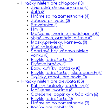
Hračky nielen pre chlapcov
(10)
Zvieratká, dinosaury a iné
(0)
Autá
(5)
Hráme sa na zamestnanie
(4)
Zábava pri vode
(0)
Stavebnice
(0)
Hry
(1)
Maľujeme, tvoríme, modelujeme
(0)
Vojačikovia, armáda, pištole
(0)
Masky,prevleky, karneval
(0)
Vláčiky,koľaje
(0)
Športové hry, zábava nielen
vonku
(0)
Bicykle, odrážadlá
(0)
Plyšové hračky
(0)
Boxy, kufríky, batôžky
(0)
Bicykle, odrážadlá, , skateboardy
(0)
Figúrky, roboti, hrdinovia
(0)
Hračky nielen pre dievčatá
(33)
Kufríky, batôžky, dáždniky
(2)
Maľujeme, tvoríme
(5)
Oblečenie, doplnky k bábikám
(6)
Bicykle, odrážadla
(0)
Hráme sa na zamestnanie
(3)
Kočíky pre bábiky
(2)