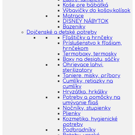
Koše pre bábätká
Výbavičky do košov,kolísok
Matrace
DISNEY NÁBYTOK
Bazeniky
Dojčenské a detské potreby
Fľaštičky a hrnčeky
Príslušenstvo k fľašiam,
hrnčekom
Termoboxy, termosky
Boxy na desiatu, sáčky
Ohrievace lahvi,
sterilizatory
Taniere, misky, príbory
Cumlíky, retiazky na
cumlíky
Hryzátka, hrkálky
Potreby a pomôcky na
umývanie fliaš
Nočníky, stupienky
Plienky
Kozmetika, hygienické
potreby
Podbradníky