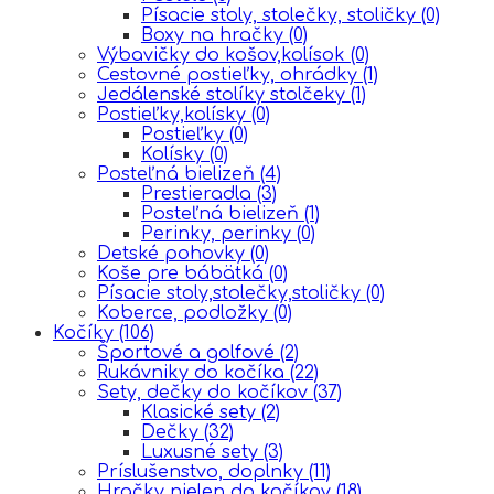
Písacie stoly, stolečky, stoličky
(0)
Boxy na hračky
(0)
Výbavičky do košov,kolísok
(0)
Cestovné postieľky, ohrádky
(1)
Jedálenské stolíky stolčeky
(1)
Postieľky,kolísky
(0)
Postieľky
(0)
Kolísky
(0)
Posteľná bielizeň
(4)
Prestieradla
(3)
Posteľná bielizeň
(1)
Perinky, perinky
(0)
Detské pohovky
(0)
Koše pre bábätká
(0)
Písacie stoly,stolečky,stoličky
(0)
Koberce, podložky
(0)
Kočíky
(106)
Športové a golfové
(2)
Rukávniky do kočíka
(22)
Sety, dečky do kočíkov
(37)
Klasické sety
(2)
Dečky
(32)
Luxusné sety
(3)
Príslušenstvo, doplnky
(11)
Hračky nielen do kočíkov
(18)