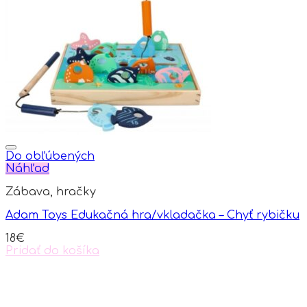
options
may
be
chosen
on
the
product
page
Do obľúbených
Náhľad
Zábava, hračky
Adam Toys Edukačná hra/vkladačka – Chyť rybičku
18
€
Pridať do košíka