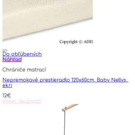
Do obľúbených
Náhľad
Chrániče matrací
Nepremokavé prestieradlo 120x60cm, Baby Nellys,,
ekri
12
€
Výber možností
This
product
has
multiple
variants.
The