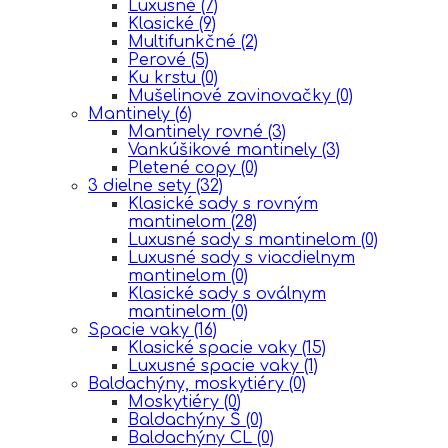
Luxusné
(7)
Klasické
(9)
Multifunkčné
(2)
Perové
(5)
Ku krstu
(0)
Mušelinové zavinovačky
(0)
Mantinely
(6)
Mantinely rovné
(3)
Vankúšikové mantinely
(3)
Pletené copy
(0)
3 dielne sety
(32)
Klasické sady s rovným
mantinelom
(28)
Luxusné sady s mantinelom
(0)
Luxusné sady s viacdielnym
mantinelom
(0)
Klasické sady s oválnym
mantinelom
(0)
Spacie vaky
(16)
Klasické spacie vaky
(15)
Luxusné spacie vaky
(1)
Baldachýny, moskytiéry
(0)
Moskytiéry
(0)
Baldachýny Š
(0)
Baldachýny CL
(0)