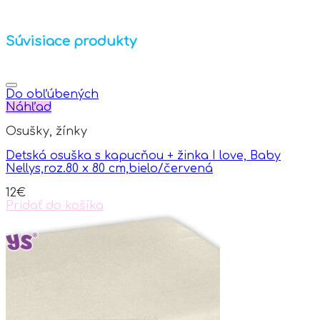
Súvisiace produkty
Do obľúbených
Náhľad
Osušky, žínky
Detská osuška s kapucňou + žinka I love, Baby
Nellys,roz.80 x 80 cm,bielo/červená
12
€
Pridať do košíka