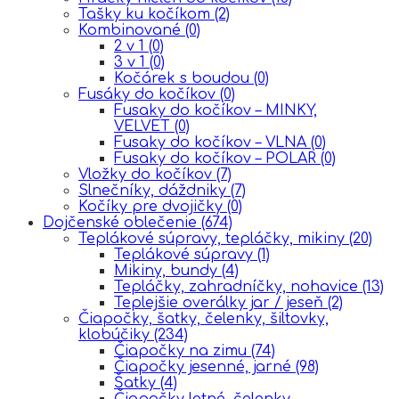
Tašky ku kočíkom
(2)
Kombinované
(0)
2 v 1
(0)
3 v 1
(0)
Kočárek s boudou
(0)
Fusáky do kočíkov
(0)
Fusaky do kočíkov – MINKY,
VELVET
(0)
Fusaky do kočíkov – VLNA
(0)
Fusaky do kočíkov – POLAR
(0)
Vložky do kočíkov
(7)
Slnečníky, dáždniky
(7)
Kočíky pre dvojičky
(0)
Dojčenské oblečenie
(674)
Teplákové súpravy, tepláčky, mikiny
(20)
Teplákové súpravy
(1)
Mikiny, bundy
(4)
Tepláčky, zahradníčky, nohavice
(13)
Teplejšie overálky jar / jeseň
(2)
Čiapočky, šatky, čelenky, šiltovky,
klobúčiky
(234)
Čiapočky na zimu
(74)
Čiapočky jesenné, jarné
(98)
Šatky
(4)
Čiapočky letné, čelenky,