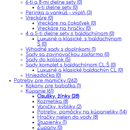
6-ti a 8-mi dielne sety
(0)
6-ti dielne sety
(0)
Perinka a vankúš – výplň
(3)
Vreckáre
(0)
Vreckáre na čokoľvek
(0)
Vreckáre na hračky
(0)
4 a 5-ti dielne sety s baldachýnom
(0)
Luxusné a klasické, s baldachýnom
Š
(0)
Výhodné sady s doplnkami
(1)
Sady sa zavinovačkou zadarmo
(0)
Sady do kolísok
(5)
Sady komplet s baldachýnom CL,Š
(0)
Luxusné a klasické,baldachýn CL
(0)
Hniezdočka
(0)
Potreby pre mamičky
(262)
Kokony pre babatka
(1)
Kúpanie
(61)
Osušky, žínky
(28)
Kozmetika
(8)
Vaničky, kýbliky
(2)
Potreby, pomôcky na kúpanieliky
(14)
Hračky nielen do vody
(8)
Stupienky
(1)
Župany
(0)