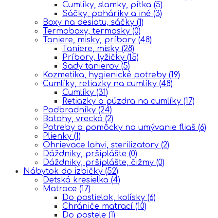
Cumlíky, slamky, pítka
(5)
Sáčky, poháriky a iné
(3)
Boxy na desiatu, sáčky
(1)
Termoboxy, termosky
(0)
Taniere, misky, príbory
(48)
Taniere, misky
(28)
Príbory, lyžičky
(15)
Sady tanierov
(5)
Kozmetika, hygienické potreby
(19)
Cumlíky, retiazky na cumlíky
(48)
Cumlíky
(31)
Retiazky a púzdra na cumlíky
(17)
Podbradníky
(24)
Batohy, vrecká
(2)
Potreby a pomôcky na umývanie fliaš
(6)
Plienky
(1)
Ohrievace lahvi, sterilizatory
(2)
Dáždniky, pršiplášte
(0)
Dáždniky, pršiplášte, čižmy
(0)
Nábytok do izbičky
(52)
Detská kresielka
(4)
Matrace
(17)
Do postielok, kolísky
(6)
Chrániče matrací
(10)
Do postele
(1)