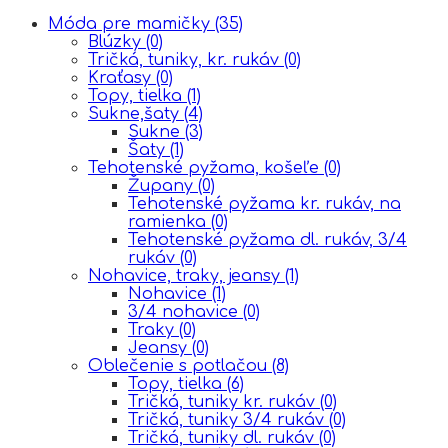
Móda pre mamičky
(35)
Blúzky
(0)
Tričká, tuniky, kr. rukáv
(0)
Kraťasy
(0)
Topy, tielka
(1)
Sukne,šaty
(4)
Sukne
(3)
Šaty
(1)
Tehotenské pyžama, košeľe
(0)
Župany
(0)
Tehotenské pyžama kr. rukáv, na
ramienka
(0)
Tehotenské pyžama dl. rukáv, 3/4
rukáv
(0)
Nohavice, traky, jeansy
(1)
Nohavice
(1)
3/4 nohavice
(0)
Traky
(0)
Jeansy
(0)
Oblečenie s potlačou
(8)
Topy, tielka
(6)
Tričká, tuniky kr. rukáv
(0)
Tričká, tuniky 3/4 rukáv
(0)
Tričká, tuniky dl. rukáv
(0)