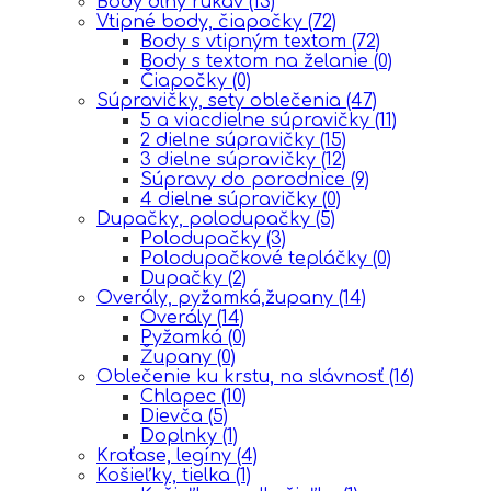
Body dlhý rukáv
(13)
Vtipné body, čiapočky
(72)
Body s vtipným textom
(72)
Body s textom na želanie
(0)
Čiapočky
(0)
Súpravičky, sety oblečenia
(47)
5 a viacdielne súpravičky
(11)
2 dielne súpravičky
(15)
3 dielne súpravičky
(12)
Súpravy do porodnice
(9)
4 dielne súpravičky
(0)
Dupačky, polodupačky
(5)
Polodupačky
(3)
Polodupačkové tepláčky
(0)
Dupačky
(2)
Overály, pyžamká,župany
(14)
Overály
(14)
Pyžamká
(0)
Župany
(0)
Oblečenie ku krstu, na slávnosť
(16)
Chlapec
(10)
Dievča
(5)
Doplnky
(1)
Kraťase, legíny
(4)
Košieľky, tielka
(1)