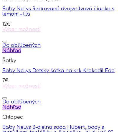
Baby Nellys Rebrovaná dvojvrstvová čiapka s
lemom – lila
12
€
Výber možností
This
product
has
Do obľúbených
multiple
Náhľad
variants.
Šatky
The
options
Baby Nellys Detský šatka na krk Krokodíl Eda
may
be
7
€
chosen
Výber možností
on
This
the
product
product
has
Do obľúbených
page
multiple
Náhľad
variants.
Chlapec
The
options
Baby Nellys 3-dielna sada Hubert, body s
may