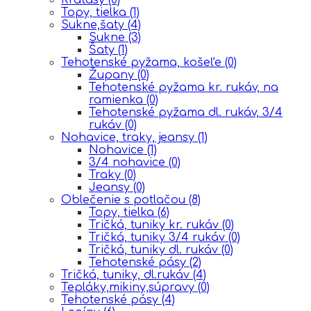
Topy, tielka
(1)
Sukne,šaty
(4)
Sukne
(3)
Šaty
(1)
Tehotenské pyžama, košeľe
(0)
Župany
(0)
Tehotenské pyžama kr. rukáv, na
ramienka
(0)
Tehotenské pyžama dl. rukáv, 3/4
rukáv
(0)
Nohavice, traky, jeansy
(1)
Nohavice
(1)
3/4 nohavice
(0)
Traky
(0)
Jeansy
(0)
Oblečenie s potlačou
(8)
Topy, tielka
(6)
Tričká, tuniky kr. rukáv
(0)
Tričká, tuniky 3/4 rukáv
(0)
Tričká, tuniky dl. rukáv
(0)
Tehotenské pásy
(2)
Tričká, tuniky, dl.rukáv
(4)
Tepláky,mikiny,súpravy
(0)
Tehotenské pásy
(4)