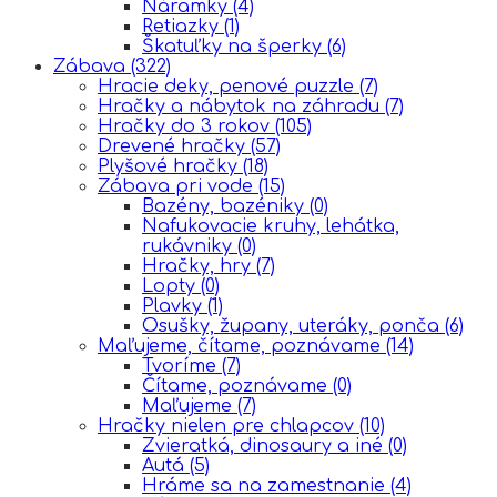
Náramky
(4)
Retiazky
(1)
Škatuľky na šperky
(6)
Zábava
(322)
Hracie deky, penové puzzle
(7)
Hračky a nábytok na záhradu
(7)
Hračky do 3 rokov
(105)
Drevené hračky
(57)
Plyšové hračky
(18)
Zábava pri vode
(15)
Bazény, bazéniky
(0)
Nafukovacie kruhy, lehátka,
rukávniky
(0)
Hračky, hry
(7)
Lopty
(0)
Plavky
(1)
Osušky, župany, uteráky, ponča
(6)
Maľujeme, čítame, poznávame
(14)
Tvoríme
(7)
Čítame, poznávame
(0)
Maľujeme
(7)
Hračky nielen pre chlapcov
(10)
Zvieratká, dinosaury a iné
(0)
Autá
(5)
Hráme sa na zamestnanie
(4)