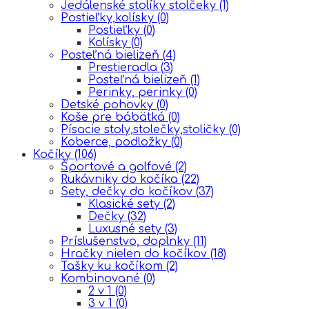
Jedálenské stolíky stolčeky
(1)
Postieľky,kolísky
(0)
Postieľky
(0)
Kolísky
(0)
Posteľná bielizeň
(4)
Prestieradla
(3)
Posteľná bielizeň
(1)
Perinky, perinky
(0)
Detské pohovky
(0)
Koše pre bábätká
(0)
Písacie stoly,stolečky,stoličky
(0)
Koberce, podložky
(0)
Kočíky
(106)
Športové a golfové
(2)
Rukávniky do kočíka
(22)
Sety, dečky do kočíkov
(37)
Klasické sety
(2)
Dečky
(32)
Luxusné sety
(3)
Príslušenstvo, doplnky
(11)
Hračky nielen do kočíkov
(18)
Tašky ku kočíkom
(2)
Kombinované
(0)
2 v 1
(0)
3 v 1
(0)