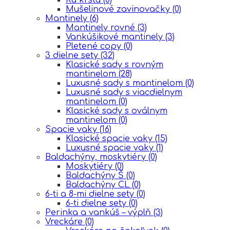
Mušelinové zavinovačky
(0)
Mantinely
(6)
Mantinely rovné
(3)
Vankúšikové mantinely
(3)
Pletené copy
(0)
3 dielne sety
(32)
Klasické sady s rovným
mantinelom
(28)
Luxusné sady s mantinelom
(0)
Luxusné sady s viacdielnym
mantinelom
(0)
Klasické sady s oválnym
mantinelom
(0)
Spacie vaky
(16)
Klasické spacie vaky
(15)
Luxusné spacie vaky
(1)
Baldachýny, moskytiéry
(0)
Moskytiéry
(0)
Baldachýny Š
(0)
Baldachýny CL
(0)
6-ti a 8-mi dielne sety
(0)
6-ti dielne sety
(0)
Perinka a vankúš – výplň
(3)
Vreckáre
(0)