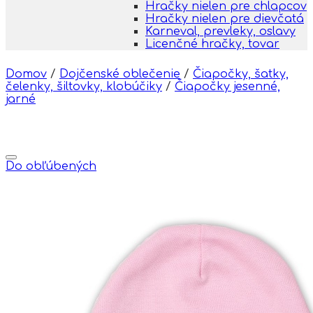
Hračky nielen pre chlapcov
Hračky nielen pre dievčatá
Karneval, prevleky, oslavy
Licenčné hračky, tovar
Domov
/
Dojčenské oblečenie
/
Čiapočky, šatky,
čelenky, šiltovky, klobúčiky
/
Čiapočky jesenné,
jarné
Do obľúbených