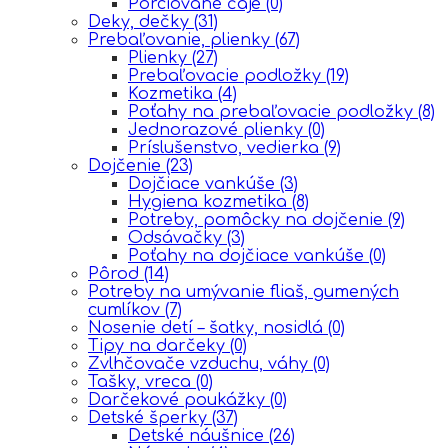
Porciované čaje
(0)
Deky, dečky
(31)
Prebaľovanie, plienky
(67)
Plienky
(27)
Prebaľovacie podložky
(19)
Kozmetika
(4)
Poťahy na prebaľovacie podložky
(8)
Jednorazové plienky
(0)
Príslušenstvo, vedierka
(9)
Dojčenie
(23)
Dojčiace vankúše
(3)
Hygiena kozmetika
(8)
Potreby, pomôcky na dojčenie
(9)
Odsávačky
(3)
Poťahy na dojčiace vankúše
(0)
Pôrod
(14)
Potreby na umývanie fliaš, gumených
cumlíkov
(7)
Nosenie detí – šatky, nosidlá
(0)
Tipy na darčeky
(0)
Zvlhčovače vzduchu, váhy
(0)
Tašky, vreca
(0)
Darčekové poukážky
(0)
Detské šperky
(37)
Detské náušnice
(26)