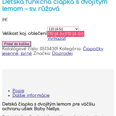
Detská funkčná čiapka s dvojitým
lemom – sv. růžová
8
€
Velikost koj. oblečení
110 (4-5r)
110 (4-5r)
Vymazať
Pridať do košíka
Katalógové číslo:
05134301
Kategória:
Čiapočky
jesenné, jarné
Značka:
Doprodej
Popis
Ďalšie informácie
Detská čiapka s dvojitým lemom pre väčšiu
ochranu ušiek Baby Nellys.