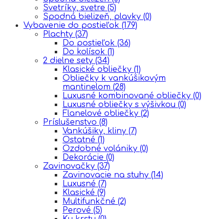
Svetríky, svetre
(5)
Spodná bielizeň, plavky
(0)
Vybavenie do postieľok
(179)
Plachty
(37)
Do postieľok
(36)
Do kolísok
(1)
2 dielne sety
(34)
Klasické obliečky
(1)
Obliečky k vankúšikovým
mantinelom
(28)
Luxusné kombinované obliečky
(0)
Luxusné obliečky s výšivkou
(0)
Flanelové obliečky
(2)
Príslušenstvo
(8)
Vankúšiky, kliny
(7)
Ostatné
(1)
Ozdobné volániky
(0)
Dekorácie
(0)
Zavinovačky
(37)
Zavinovacie na stuhy
(14)
Luxusné
(7)
Klasické
(9)
Multifunkčné
(2)
Perové
(5)
Ku krstu
(0)