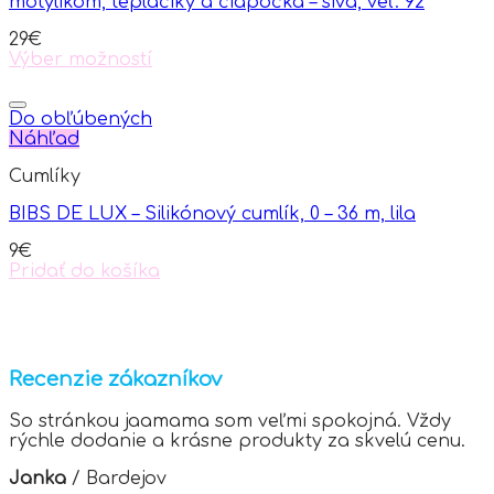
motýlikom, tepláčiky a čiapočka – sivá, veľ. 92
be
chosen
29
€
on
Výber možností
the
This
product
product
page
has
Do obľúbených
multiple
Náhľad
variants.
Cumlíky
The
options
BIBS DE LUX – Silikónový cumlík, 0 – 36 m, lila
may
be
9
€
chosen
Pridať do košíka
on
the
product
page
Recenzie zákazníkov
So stránkou jaamama som veľmi spokojná. Vždy
rýchle dodanie a krásne produkty za skvelú cenu.
Janka
/
Bardejov