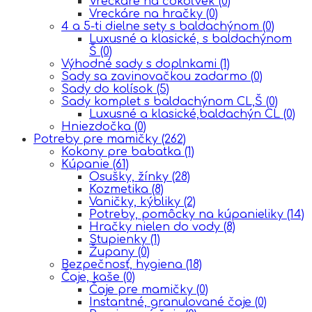
Vreckáre na čokoľvek
(0)
Vreckáre na hračky
(0)
4 a 5-ti dielne sety s baldachýnom
(0)
Luxusné a klasické, s baldachýnom
Š
(0)
Výhodné sady s doplnkami
(1)
Sady sa zavinovačkou zadarmo
(0)
Sady do kolísok
(5)
Sady komplet s baldachýnom CL,Š
(0)
Luxusné a klasické,baldachýn CL
(0)
Hniezdočka
(0)
Potreby pre mamičky
(262)
Kokony pre babatka
(1)
Kúpanie
(61)
Osušky, žínky
(28)
Kozmetika
(8)
Vaničky, kýbliky
(2)
Potreby, pomôcky na kúpanieliky
(14)
Hračky nielen do vody
(8)
Stupienky
(1)
Župany
(0)
Bezpečnosť, hygiena
(18)
Čaje, kaše
(0)
Čaje pre mamičky
(0)
Instantné, granulované čaje
(0)