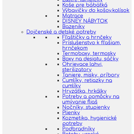
Koše pre bábätká
Výbavičky do košov,kolísok
Matrace
DISNEY NÁBYTOK
Bazeniky
Dojčenské a detské potreby
Fľaštičky a hrnčeky
Príslušenstvo k fľašiam,
hrnčekom
Termoboxy, termosky
Boxy na desiatu, sáčky
Ohrievace lahvi,
sterilizatory
Taniere, misky, príbory
Cumlíky, retiazky na
cumlíky
Hryzátka, hrkálky
Potreby a pomôcky na
umývanie fliaš
Nočníky, stupienky
Plienky
Kozmetika, hygienické
potreby
Podbradníky