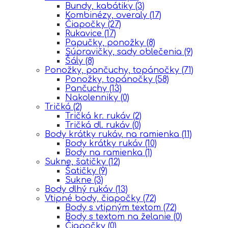
Bundy, kabátiky
(3)
Kombinézy, overaly
(17)
Čiapočky
(27)
Rukavice
(17)
Papučky, ponožky
(8)
Súpravičky, sady oblečenia
(9)
Šály
(8)
Ponožky, pančuchy, topánočky
(71)
Ponožky, topánočky
(58)
Pančuchy
(13)
Nakolenniky
(0)
Tričká
(2)
Tričká kr. rukáv
(2)
Tričká dl. rukáv
(0)
Body krátky rukáv, na ramienka
(11)
Body krátky rukáv
(10)
Body na ramienka
(1)
Sukne, šatičky
(12)
Šatičky
(9)
Sukne
(3)
Body dlhý rukáv
(13)
Vtipné body, čiapočky
(72)
Body s vtipným textom
(72)
Body s textom na želanie
(0)
Čiapočky
(0)