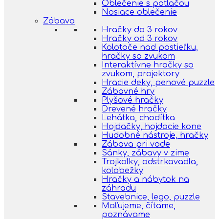
Oblečenie s potlačou
Nosiace oblečenie
Zábava
Hračky do 3 rokov
Hračky od 3 rokov
Kolotoče nad postieľku,
hračky so zvukom
Interaktívne hračky so
zvukom, projektory
Hracie deky, penové puzzle
Zábavné hry
Plyšové hračky
Drevené hračky
Lehátka, chodítka
Hojdačky, hojdacie kone
Hudobné nástroje, hračky
Zábava pri vode
Sánky, zábavy v zime
Trojkolky, odstrkavadla,
kolobežky
Hračky a nábytok na
záhradu
Stavebnice, lego, puzzle
Maľujeme, čítame,
poznávame