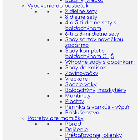
Batohy, vrecká
Vybavenie do postieľok
2 dielne sety
3 dielne sety
4 a 5-ti dielne sety s
baldachýnom
6-ti a 8-mi dielne sety
Sady sa zavinovačkou
zadarmo
Sady komplet s
baldachýnom CL,Š
Výhodné sady s doplnkami
Sady do kolísok
Zavinovačky
Vreckáre
Spacie vaky
Baldachýny, moskytiéry
Mantinely
Plachty
Perinka a vankúš - výplň
Príslušenstvo
Potreby pre mamičky
Pôrod
Dojčenie
Prebaľovanie, plienky