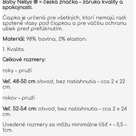
Baby Nellys ® = česká značka – záruka kvality a
spokojnosti.
Čiapka je určená pre všetkých, ktorí nemajú radi
spotené vlasy pod čiapkou a pre väčšiu ochranu
ušiek pred prefúknutím.
Materiál:
98% bavlna, 2% elastan.
1. Kvalita.
Celkové rozmery:
roky – pruží
Veľ. 48-50 cm
obvod, bez natiahnutia – cca 2 x 22
cm.
rokov – pruží
Veľ. 52-54 cm:
obvod, bez natiahnutia – cca 2 x 24
cm.
Uvedené rozmery sa môžu minimálne líšiť + – 0,5 –
1cm.