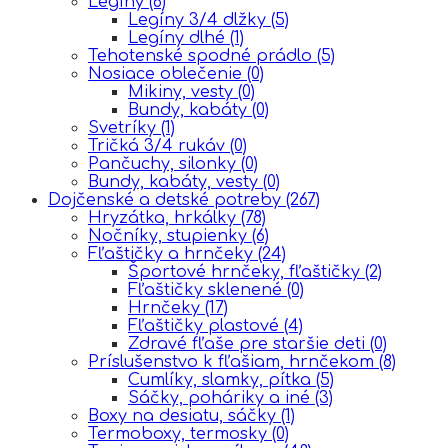
Legíny
(6)
Legíny 3/4 dlžky
(5)
Legíny dlhé
(1)
Tehotenské spodné prádlo
(5)
Nosiace oblečenie
(0)
Mikiny, vesty
(0)
Bundy, kabáty
(0)
Svetríky
(1)
Tričká 3/4 rukáv
(0)
Pančuchy, silonky
(0)
Bundy, kabáty, vesty
(0)
Dojčenské a detské potreby
(267)
Hryzátka, hrkálky
(78)
Nočníky, stupienky
(6)
Fľaštičky a hrnčeky
(24)
Športové hrnčeky, fľaštičky
(2)
Fľaštičky sklenené
(0)
Hrnčeky
(17)
Fľaštičky plastové
(4)
Zdravé fľaše pre staršie deti
(0)
Príslušenstvo k fľašiam, hrnčekom
(8)
Cumlíky, slamky, pítka
(5)
Sáčky, poháriky a iné
(3)
Boxy na desiatu, sáčky
(1)
Termoboxy, termosky
(0)