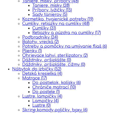
Taniere, misky, príbory
(48)
Taniere, misky
(28)
Príbory, lyžičky
(15)
Sady tanierov
(5)
Kozmetika, hygienické potreby
(19)
Cumlíky, retiazky na cumlíky
(48)
Cumlíky
(31)
Retiazky a púzdra na cumlíky
(17)
Podbradníky
(24)
Batohy, vrecká
(2)
Potreby a pomôcky na umývanie fliaš
(6)
Plienky
(1)
Ohrievace lahvi, sterilizatory
(2)
Dáždniky, pršiplášte
(0)
Dáždniky, pršiplášte, čižmy
(0)
Nábytok do izbičky
(52)
Detská kresielka
(4)
Matrace
(17)
Do postielok, kolísky
(6)
Chrániče matrací
(10)
Do postele
(1)
Lustre, lampičky
(4)
Lampičky
(4)
Lustre
(0)
Skrine,komody,poličky, boxy
(6)