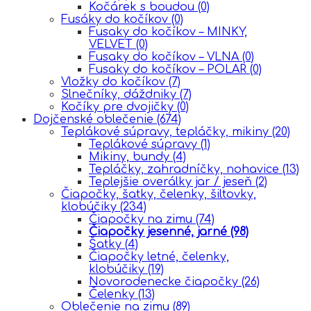
Kočárek s boudou
(0)
Fusáky do kočíkov
(0)
Fusaky do kočíkov – MINKY,
VELVET
(0)
Fusaky do kočíkov – VLNA
(0)
Fusaky do kočíkov – POLAR
(0)
Vložky do kočíkov
(7)
Slnečníky, dáždniky
(7)
Kočíky pre dvojičky
(0)
Dojčenské oblečenie
(674)
Teplákové súpravy, tepláčky, mikiny
(20)
Teplákové súpravy
(1)
Mikiny, bundy
(4)
Tepláčky, zahradníčky, nohavice
(13)
Teplejšie overálky jar / jeseň
(2)
Čiapočky, šatky, čelenky, šiltovky,
klobúčiky
(234)
Čiapočky na zimu
(74)
Čiapočky jesenné, jarné
(98)
Šatky
(4)
Čiapočky letné, čelenky,
klobúčiky
(19)
Novorodenecke čiapočky
(26)
Čelenky
(13)
Oblečenie na zimu
(89)