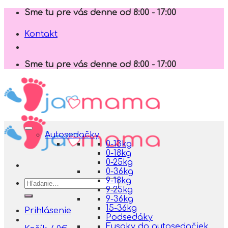
Skip
Sme tu pre vás denne od 8:00 - 17:00
to
content
Kontakt
Sme tu pre vás denne od 8:00 - 17:00
Autosedačky
0-13kg
0-18kg
0-25kg
0-36kg
9-18kg
Hľadať:
9-25kg
9-36kg
15-36kg
Prihlásenie
Podsedáky
Fusaky do autosedačiek