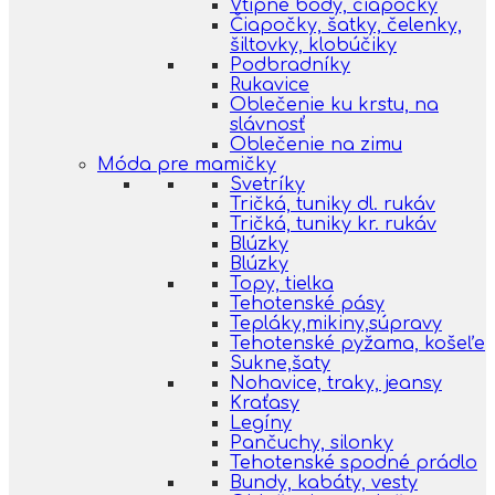
Vtipné body, čiapočky
Čiapočky, šatky, čelenky,
šiltovky, klobúčiky
Podbradníky
Rukavice
Oblečenie ku krstu, na
slávnosť
Oblečenie na zimu
Móda pre mamičky
Svetríky
Tričká, tuniky dl. rukáv
Tričká, tuniky kr. rukáv
Blúzky
Blúzky
Topy, tielka
Tehotenské pásy
Tepláky,mikiny,súpravy
Tehotenské pyžama, košeľe
Sukne,šaty
Nohavice, traky, jeansy
Kraťasy
Legíny
Pančuchy, silonky
Tehotenské spodné prádlo
Bundy, kabáty, vesty