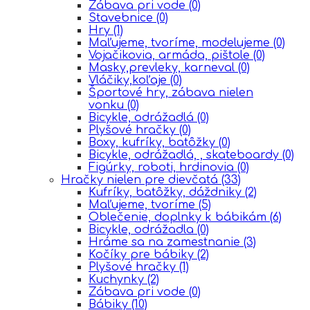
Zábava pri vode
(0)
Stavebnice
(0)
Hry
(1)
Maľujeme, tvoríme, modelujeme
(0)
Vojačikovia, armáda, pištole
(0)
Masky,prevleky, karneval
(0)
Vláčiky,koľaje
(0)
Športové hry, zábava nielen
vonku
(0)
Bicykle, odrážadlá
(0)
Plyšové hračky
(0)
Boxy, kufríky, batôžky
(0)
Bicykle, odrážadlá, , skateboardy
(0)
Figúrky, roboti, hrdinovia
(0)
Hračky nielen pre dievčatá
(33)
Kufríky, batôžky, dáždniky
(2)
Maľujeme, tvoríme
(5)
Oblečenie, doplnky k bábikám
(6)
Bicykle, odrážadla
(0)
Hráme sa na zamestnanie
(3)
Kočíky pre bábiky
(2)
Plyšové hračky
(1)
Kuchynky
(2)
Zábava pri vode
(0)
Bábiky
(10)