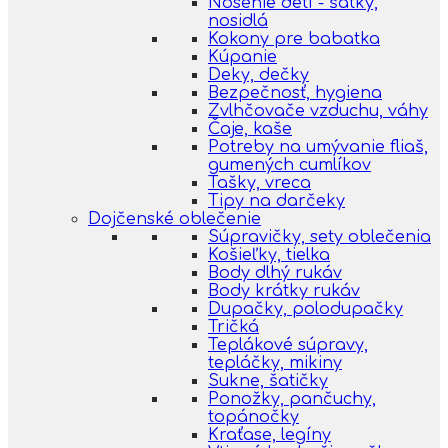
Nosenie detí - šatky,
nosidlá
Kokony pre babatka
Kúpanie
Deky, dečky
Bezpečnosť, hygiena
Zvlhčovače vzduchu, váhy
Čaje, kaše
Potreby na umývanie fliaš,
gumených cumlíkov
Tašky, vreca
Tipy na darčeky
Dojčenské oblečenie
Súpravičky, sety oblečenia
Košieľky, tielka
Body dlhý rukáv
Body krátky rukáv
Dupačky, polodupačky
Tričká
Teplákové súpravy,
tepláčky, mikiny
Sukne, šatičky
Ponožky, pančuchy,
topánočky
Kraťase, legíny