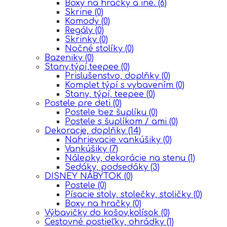
Boxy na hračky a iné.
(6)
Skrine
(0)
Komody
(0)
Regály
(0)
Skrinky
(0)
Nočné stolíky
(0)
Bazeniky
(0)
Stany,týpí,teepee
(0)
Prislušenstvo, doplňky
(0)
Komplet týpí s vybavením
(0)
Stany, týpí, teepee
(0)
Postele pre deti
(0)
Postele bez šuplíku
(0)
Postele s šuplíkom / ami
(0)
Dekoracje, doplňky
(14)
Nahrievacie vankúšiky
(0)
Vankúšiky
(7)
Nálepky, dekorácie na stenu
(1)
Sedáky, podsedáky
(3)
DISNEY NÁBYTOK
(0)
Postele
(0)
Písacie stoly, stolečky, stoličky
(0)
Boxy na hračky
(0)
Výbavičky do košov,kolísok
(0)
Cestovné postieľky, ohrádky
(1)