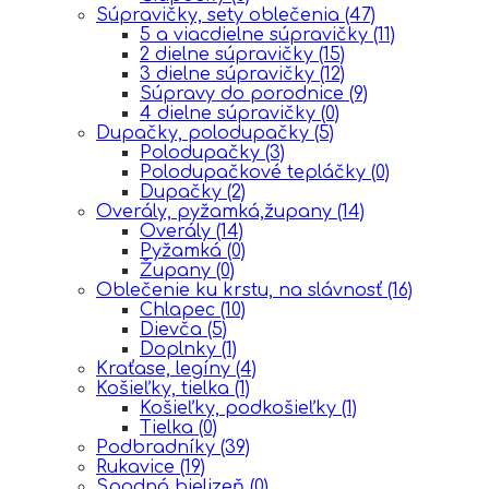
Súpravičky, sety oblečenia
(47)
5 a viacdielne súpravičky
(11)
2 dielne súpravičky
(15)
3 dielne súpravičky
(12)
Súpravy do porodnice
(9)
4 dielne súpravičky
(0)
Dupačky, polodupačky
(5)
Polodupačky
(3)
Polodupačkové tepláčky
(0)
Dupačky
(2)
Overály, pyžamká,župany
(14)
Overály
(14)
Pyžamká
(0)
Župany
(0)
Oblečenie ku krstu, na slávnosť
(16)
Chlapec
(10)
Dievča
(5)
Doplnky
(1)
Kraťase, legíny
(4)
Košieľky, tielka
(1)
Košieľky, podkošieľky
(1)
Tielka
(0)
Podbradníky
(39)
Rukavice
(19)
Spodná bielizeň
(0)