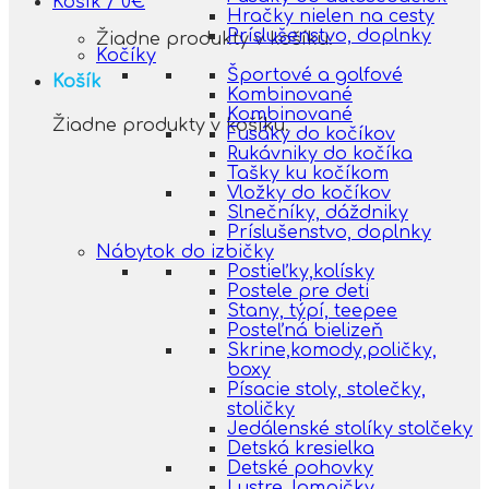
Košík /
0
€
Hračky nielen na cesty
Príslušenstvo, doplnky
Žiadne produkty v košíku.
Kočíky
Športové a golfové
Košík
Kombinované
Kombinované
Žiadne produkty v košíku.
Fusáky do kočíkov
Rukávniky do kočíka
Tašky ku kočíkom
Vložky do kočíkov
Slnečníky, dáždniky
Príslušenstvo, doplnky
Nábytok do izbičky
Postieľky,kolísky
Postele pre deti
Stany, týpí, teepee
Posteľná bielizeň
Skrine,komody,poličky,
boxy
Písacie stoly, stolečky,
stoličky
Jedálenské stolíky stolčeky
Detská kresielka
Detské pohovky
Lustre, lampičky