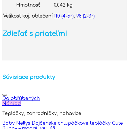
Hmotnosť
0.042 kg
Velikost koj. oblečení
110 (4-5r)
,
98 (2-3r)
Zdieľať s priateľmi
Súvisiace produkty
Do obľúbených
Náhľad
Tepláčky, zahradníčky, nohavice
Baby Nellys Dojčenské chlupáčkové tepláčky Cute
Bunny – modré, veľ. 68