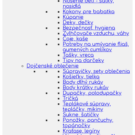
Nosenie detí - šatky,
nosidlá
Kokony pre babatka
Kúpanie
Deky, dečky
Bezpečnosť, hygiena
Zvlhčovače vzduchu, váhy
Čaje, kaše
Potreby na umývanie fliaš,
gumených cumlíkov
Tašky, vreca
Tipy na darčeky
Dojčenské oblečenie
Súpravičky, sety oblečenia
Košieľky, tielka
Body dlhý rukáv
Body krátky rukáv
Dupačky, polodupačky
Tričká
Teplákové súpravy,
tepláčky, mikiny
Sukne, šatičky
Ponožky, pančuchy,
topánočky
Kraťase, legíny