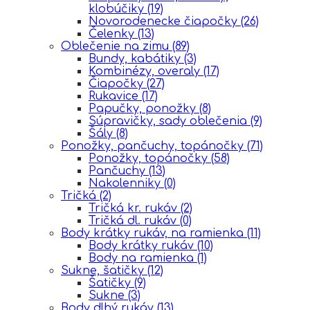
klobúčiky
(19)
Novorodenecke čiapočky
(26)
Čelenky
(13)
Oblečenie na zimu
(89)
Bundy, kabátiky
(3)
Kombinézy, overaly
(17)
Čiapočky
(27)
Rukavice
(17)
Papučky, ponožky
(8)
Súpravičky, sady oblečenia
(9)
Šály
(8)
Ponožky, pančuchy, topánočky
(71)
Ponožky, topánočky
(58)
Pančuchy
(13)
Nakolenniky
(0)
Tričká
(2)
Tričká kr. rukáv
(2)
Tričká dl. rukáv
(0)
Body krátky rukáv, na ramienka
(11)
Body krátky rukáv
(10)
Body na ramienka
(1)
Sukne, šatičky
(12)
Šatičky
(9)
Sukne
(3)
Body dlhý rukáv
(13)