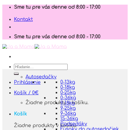
Skip
Sme tu pre vás denne od 8:00 - 17:00
to
content
Kontakt
Sme tu pre vás denne od 8:00 - 17:00
Hľadať:
Autosedačky
0-13kg
Prihlásenie
0-18kg
0-25kg
Košík /
0
€
0-36kg
Žiadne produkty v košíku.
9-18kg
9-25kg
9-36kg
Košík
15-36kg
Podsedáky
Žiadne produkty v košíku.
Fusaky do autosedačiek