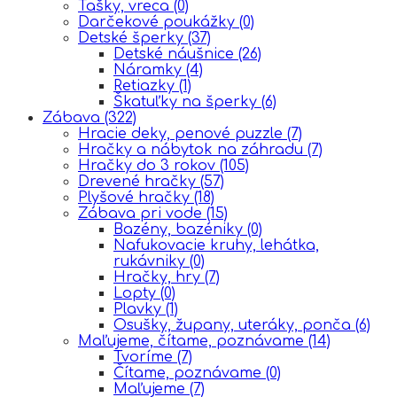
Tašky, vreca
(0)
Darčekové poukážky
(0)
Detské šperky
(37)
Detské náušnice
(26)
Náramky
(4)
Retiazky
(1)
Škatuľky na šperky
(6)
Zábava
(322)
Hracie deky, penové puzzle
(7)
Hračky a nábytok na záhradu
(7)
Hračky do 3 rokov
(105)
Drevené hračky
(57)
Plyšové hračky
(18)
Zábava pri vode
(15)
Bazény, bazéniky
(0)
Nafukovacie kruhy, lehátka,
rukávniky
(0)
Hračky, hry
(7)
Lopty
(0)
Plavky
(1)
Osušky, župany, uteráky, ponča
(6)
Maľujeme, čítame, poznávame
(14)
Tvoríme
(7)
Čítame, poznávame
(0)
Maľujeme
(7)