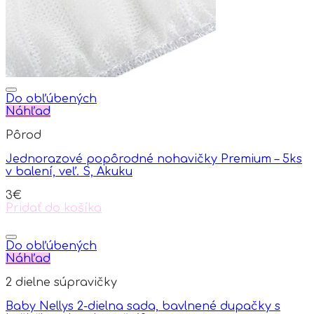
the
product
page
Do obľúbených
Náhľad
Pôrod
Jednorazové popôrodné nohavičky Premium – 5ks
v balení, veľ. S, Akuku
3
€
Pridať do košíka
Do obľúbených
Náhľad
2 dielne súpravičky
Baby Nellys 2-dielna sada, bavlnené dupačky s