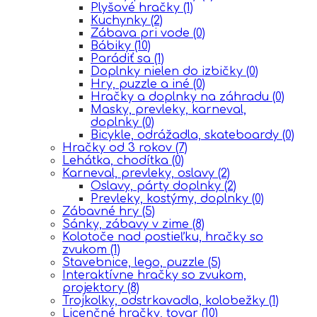
Plyšové hračky
(1)
Kuchynky
(2)
Zábava pri vode
(0)
Bábiky
(10)
Parádiť sa
(1)
Doplnky nielen do izbičky
(0)
Hry, puzzle a iné
(0)
Hračky a doplnky na záhradu
(0)
Masky, prevleky, karneval,
doplnky
(0)
Bicykle, odrážadla, skateboardy
(0)
Hračky od 3 rokov
(7)
Lehátka, chodítka
(0)
Karneval, prevleky, oslavy
(2)
Oslavy, párty doplnky
(2)
Prevleky, kostýmy, doplnky
(0)
Zábavné hry
(5)
Sánky, zábavy v zime
(8)
Kolotoče nad postieľku, hračky so
zvukom
(1)
Stavebnice, lego, puzzle
(5)
Interaktívne hračky so zvukom,
projektory
(8)
Trojkolky, odstrkavadla, kolobežky
(1)
Licenčné hračky, tovar
(10)