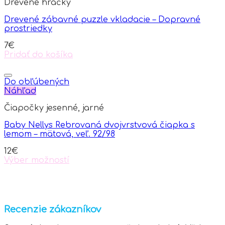
Drevené hračky
Drevené zábavné puzzle vkladacie – Dopravné
prostriedky
7
€
Pridať do košíka
Do obľúbených
Náhľad
Čiapočky jesenné, jarné
Baby Nellys Rebrovaná dvojvrstvová čiapka s
lemom – mätová, veľ. 92/98
12
€
Výber možností
This
product
has
multiple
variants.
Recenzie zákazníkov
The
options