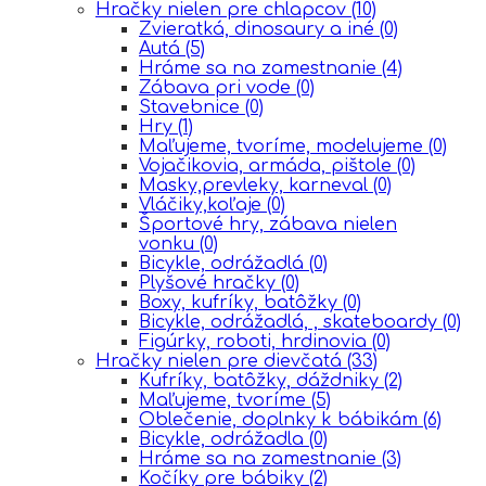
Hračky nielen pre chlapcov
(10)
Zvieratká, dinosaury a iné
(0)
Autá
(5)
Hráme sa na zamestnanie
(4)
Zábava pri vode
(0)
Stavebnice
(0)
Hry
(1)
Maľujeme, tvoríme, modelujeme
(0)
Vojačikovia, armáda, pištole
(0)
Masky,prevleky, karneval
(0)
Vláčiky,koľaje
(0)
Športové hry, zábava nielen
vonku
(0)
Bicykle, odrážadlá
(0)
Plyšové hračky
(0)
Boxy, kufríky, batôžky
(0)
Bicykle, odrážadlá, , skateboardy
(0)
Figúrky, roboti, hrdinovia
(0)
Hračky nielen pre dievčatá
(33)
Kufríky, batôžky, dáždniky
(2)
Maľujeme, tvoríme
(5)
Oblečenie, doplnky k bábikám
(6)
Bicykle, odrážadla
(0)
Hráme sa na zamestnanie
(3)
Kočíky pre bábiky
(2)