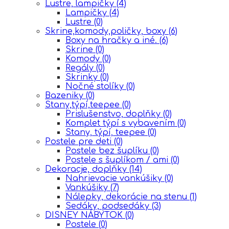
Lustre, lampičky
(4)
Lampičky
(4)
Lustre
(0)
Skrine,komody,poličky, boxy
(6)
Boxy na hračky a iné.
(6)
Skrine
(0)
Komody
(0)
Regály
(0)
Skrinky
(0)
Nočné stolíky
(0)
Bazeniky
(0)
Stany,týpí,teepee
(0)
Prislušenstvo, doplňky
(0)
Komplet týpí s vybavením
(0)
Stany, týpí, teepee
(0)
Postele pre deti
(0)
Postele bez šuplíku
(0)
Postele s šuplíkom / ami
(0)
Dekoracje, doplňky
(14)
Nahrievacie vankúšiky
(0)
Vankúšiky
(7)
Nálepky, dekorácie na stenu
(1)
Sedáky, podsedáky
(3)
DISNEY NÁBYTOK
(0)
Postele
(0)