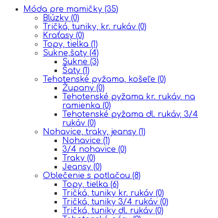
Móda pre mamičky
(35)
Blúzky
(0)
Tričká, tuniky, kr. rukáv
(0)
Kraťasy
(0)
Topy, tielka
(1)
Sukne,šaty
(4)
Sukne
(3)
Šaty
(1)
Tehotenské pyžama, košeľe
(0)
Župany
(0)
Tehotenské pyžama kr. rukáv, na
ramienka
(0)
Tehotenské pyžama dl. rukáv, 3/4
rukáv
(0)
Nohavice, traky, jeansy
(1)
Nohavice
(1)
3/4 nohavice
(0)
Traky
(0)
Jeansy
(0)
Oblečenie s potlačou
(8)
Topy, tielka
(6)
Tričká, tuniky kr. rukáv
(0)
Tričká, tuniky 3/4 rukáv
(0)
Tričká, tuniky dl. rukáv
(0)