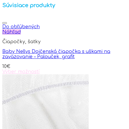
Súvisiace produkty
Do obľúbených
Náhľad
Čiapočky, šatky
Baby Nellys Dojčenská čiapočka s uškami na
zaväzovanie – Palouček, grafit
10
€
Výber možností
This
product
has
multiple
variants.
The
options
may
be
chosen
on