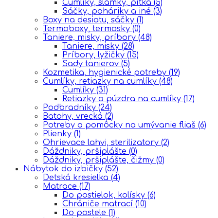
Cumlíky, slamky, pítka
(5)
Sáčky, poháriky a iné
(3)
Boxy na desiatu, sáčky
(1)
Termoboxy, termosky
(0)
Taniere, misky, príbory
(48)
Taniere, misky
(28)
Príbory, lyžičky
(15)
Sady tanierov
(5)
Kozmetika, hygienické potreby
(19)
Cumlíky, retiazky na cumlíky
(48)
Cumlíky
(31)
Retiazky a púzdra na cumlíky
(17)
Podbradníky
(24)
Batohy, vrecká
(2)
Potreby a pomôcky na umývanie fliaš
(6)
Plienky
(1)
Ohrievace lahvi, sterilizatory
(2)
Dáždniky, pršiplášte
(0)
Dáždniky, pršiplášte, čižmy
(0)
Nábytok do izbičky
(52)
Detská kresielka
(4)
Matrace
(17)
Do postielok, kolísky
(6)
Chrániče matrací
(10)
Do postele
(1)