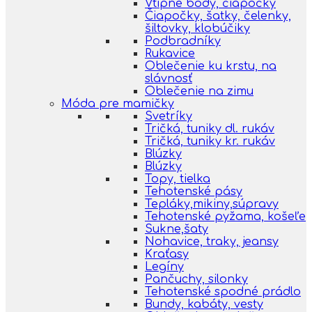
Vtipné body, čiapočky
Čiapočky, šatky, čelenky,
šiltovky, klobúčiky
Podbradníky
Rukavice
Oblečenie ku krstu, na
slávnosť
Oblečenie na zimu
Móda pre mamičky
Svetríky
Tričká, tuniky dl. rukáv
Tričká, tuniky kr. rukáv
Blúzky
Blúzky
Topy, tielka
Tehotenské pásy
Tepláky,mikiny,súpravy
Tehotenské pyžama, košeľe
Sukne,šaty
Nohavice, traky, jeansy
Kraťasy
Legíny
Pančuchy, silonky
Tehotenské spodné prádlo
Bundy, kabáty, vesty