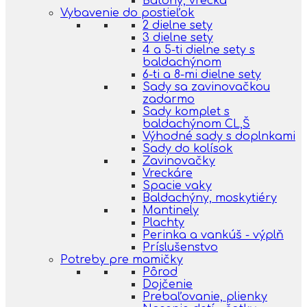
Batohy, vrecká
Vybavenie do postieľok
2 dielne sety
3 dielne sety
4 a 5-ti dielne sety s
baldachýnom
6-ti a 8-mi dielne sety
Sady sa zavinovačkou
zadarmo
Sady komplet s
baldachýnom CL,Š
Výhodné sady s doplnkami
Sady do kolísok
Zavinovačky
Vreckáre
Spacie vaky
Baldachýny, moskytiéry
Mantinely
Plachty
Perinka a vankúš - výplň
Príslušenstvo
Potreby pre mamičky
Pôrod
Dojčenie
Prebaľovanie, plienky