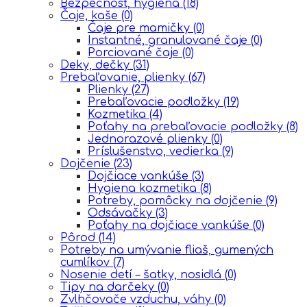
Bezpečnosť, hygiena
(18)
Čaje, kaše
(0)
Čaje pre mamičky
(0)
Instantné, granulované čaje
(0)
Porciované čaje
(0)
Deky, dečky
(31)
Prebaľovanie, plienky
(67)
Plienky
(27)
Prebaľovacie podložky
(19)
Kozmetika
(4)
Poťahy na prebaľovacie podložky
(8)
Jednorazové plienky
(0)
Príslušenstvo, vedierka
(9)
Dojčenie
(23)
Dojčiace vankúše
(3)
Hygiena kozmetika
(8)
Potreby, pomôcky na dojčenie
(9)
Odsávačky
(3)
Poťahy na dojčiace vankúše
(0)
Pôrod
(14)
Potreby na umývanie fliaš, gumených
cumlíkov
(7)
Nosenie detí – šatky, nosidlá
(0)
Tipy na darčeky
(0)
Zvlhčovače vzduchu, váhy
(0)