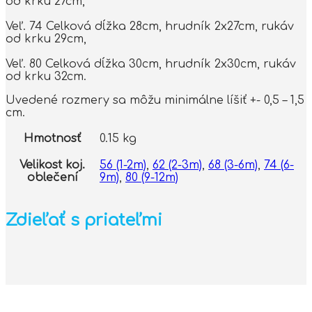
od krku 27cm,
Veľ. 74 Celková dĺžka 28cm, hrudník 2x27cm, rukáv
od krku 29cm,
Veľ. 80 Celková dĺžka 30cm, hrudník 2x30cm, rukáv
od krku 32cm.
Uvedené rozmery sa môžu minimálne líšiť +- 0,5 – 1,5
cm.
Hmotnosť
0.15 kg
Velikost koj.
56 (1-2m)
,
62 (2-3m)
,
68 (3-6m)
,
74 (6-
oblečení
9m)
,
80 (9-12m)
Zdieľať s priateľmi