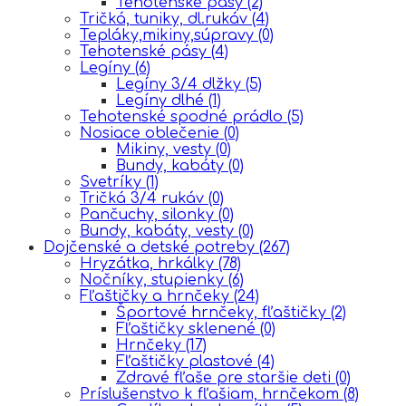
Tehotenské pásy
(2)
Tričká, tuniky, dl.rukáv
(4)
Tepláky,mikiny,súpravy
(0)
Tehotenské pásy
(4)
Legíny
(6)
Legíny 3/4 dlžky
(5)
Legíny dlhé
(1)
Tehotenské spodné prádlo
(5)
Nosiace oblečenie
(0)
Mikiny, vesty
(0)
Bundy, kabáty
(0)
Svetríky
(1)
Tričká 3/4 rukáv
(0)
Pančuchy, silonky
(0)
Bundy, kabáty, vesty
(0)
Dojčenské a detské potreby
(267)
Hryzátka, hrkálky
(78)
Nočníky, stupienky
(6)
Fľaštičky a hrnčeky
(24)
Športové hrnčeky, fľaštičky
(2)
Fľaštičky sklenené
(0)
Hrnčeky
(17)
Fľaštičky plastové
(4)
Zdravé fľaše pre staršie deti
(0)
Príslušenstvo k fľašiam, hrnčekom
(8)