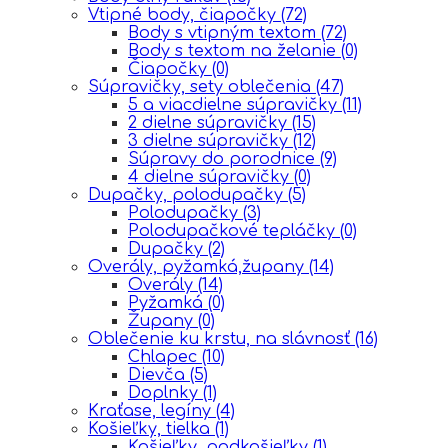
Vtipné body, čiapočky
(72)
Body s vtipným textom
(72)
Body s textom na želanie
(0)
Čiapočky
(0)
Súpravičky, sety oblečenia
(47)
5 a viacdielne súpravičky
(11)
2 dielne súpravičky
(15)
3 dielne súpravičky
(12)
Súpravy do porodnice
(9)
4 dielne súpravičky
(0)
Dupačky, polodupačky
(5)
Polodupačky
(3)
Polodupačkové tepláčky
(0)
Dupačky
(2)
Overály, pyžamká,župany
(14)
Overály
(14)
Pyžamká
(0)
Župany
(0)
Oblečenie ku krstu, na slávnosť
(16)
Chlapec
(10)
Dievča
(5)
Doplnky
(1)
Kraťase, legíny
(4)
Košieľky, tielka
(1)
Košieľky, podkošieľky
(1)