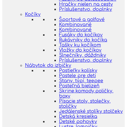
Hračky nielen na cesty
Príslušenstvo, doplnky
Kočíky
Športové a golfové
Kombinované
Kombinované
Fusáky do kočíkov
Rukávniky do kočíka
Tašky ku kočíkom
Vložky do kočíkov
Slnečníky, dáždniky
Príslušenstvo, doplnky
Nábytok do izbičky
Postieľky,kolísky
Postele pre deti
Stany, týpí, teepee
Posteľná bielizeň
Skrine,komody,poličky,
boxy
Písacie stoly, stolečky,
stoličky
Jedálenské stolíky stolčeky
Detská kresielka
Detské pohovky
Lustre, lampičky