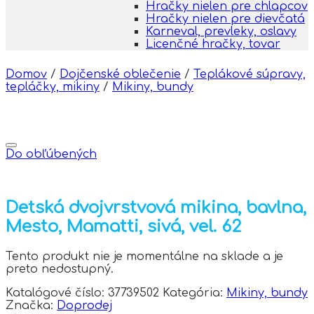
Hračky nielen pre chlapcov
Hračky nielen pre dievčatá
Karneval, prevleky, oslavy
Licenčné hračky, tovar
Domov
/
Dojčenské oblečenie
/
Teplákové súpravy,
tepláčky, mikiny
/
Mikiny, bundy
Do obľúbených
Detská dvojvrstvová mikina, bavlna,
Mesto, Mamatti, sivá, vel. 62
Tento produkt nie je momentálne na sklade a je
preto nedostupný.
Katalógové číslo:
37739502
Kategória:
Mikiny, bundy
Značka:
Doprodej