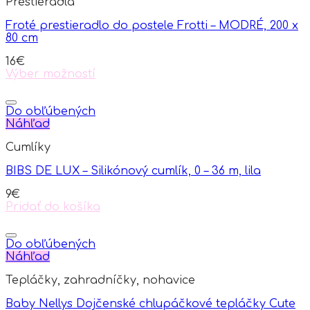
Prestieradla
Froté prestieradlo do postele Frotti – MODRÉ, 200 x
80 cm
16
€
Výber možností
This
product
has
Do obľúbených
multiple
Náhľad
variants.
Cumlíky
The
options
BIBS DE LUX – Silikónový cumlík, 0 – 36 m, lila
may
be
9
€
chosen
Pridať do košíka
on
the
product
Do obľúbených
page
Náhľad
Tepláčky, zahradníčky, nohavice
Baby Nellys Dojčenské chlupáčkové tepláčky Cute