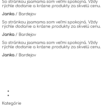
So stránkou jaamama som veľmi spokojná. Vždy
may
rýchle dodanie a krásne produkty za skvelú cenu.
be
chosen
Janka
/
Bardejov
on
the
So stránkou jaamama som veľmi spokojná. Vždy
product
rýchle dodanie a krásne produkty za skvelú cenu.
page
Janka
/
Bardejov
So stránkou jaamama som veľmi spokojná. Vždy
rýchle dodanie a krásne produkty za skvelú cenu.
Janka
/
Bardejov
Kategórie