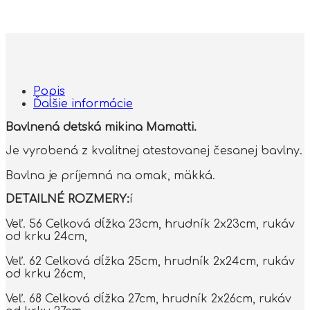
Popis
Ďalšie informácie
Bavlnená detská mikina Mamatti.
Je vyrobená z kvalitnej atestovanej česanej bavlny.
Bavlna je príjemná na omak, mäkká.
DETAILNÉ ROZMERY:
í
Veľ. 56 Celková dĺžka 23cm, hrudník 2x23cm, rukáv
od krku 24cm,
Veľ. 62 Celková dĺžka 25cm, hrudník 2x24cm, rukáv
od krku 26cm,
Veľ. 68 Celková dĺžka 27cm, hrudník 2x26cm, rukáv