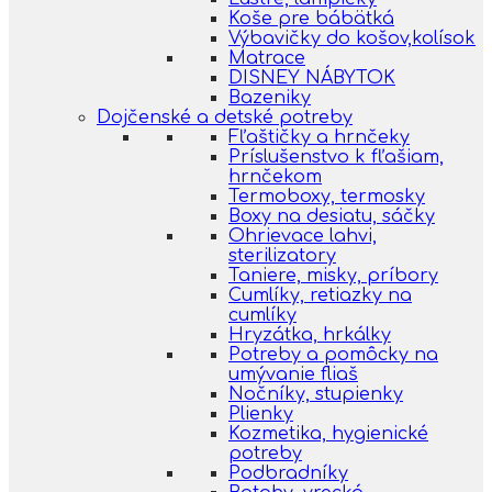
Koše pre bábätká
Výbavičky do košov,kolísok
Matrace
DISNEY NÁBYTOK
Bazeniky
Dojčenské a detské potreby
Fľaštičky a hrnčeky
Príslušenstvo k fľašiam,
hrnčekom
Termoboxy, termosky
Boxy na desiatu, sáčky
Ohrievace lahvi,
sterilizatory
Taniere, misky, príbory
Cumlíky, retiazky na
cumlíky
Hryzátka, hrkálky
Potreby a pomôcky na
umývanie fliaš
Nočníky, stupienky
Plienky
Kozmetika, hygienické
potreby
Podbradníky