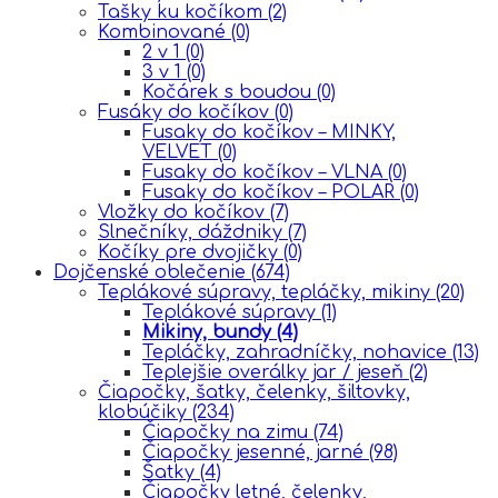
Tašky ku kočíkom
(2)
Kombinované
(0)
2 v 1
(0)
3 v 1
(0)
Kočárek s boudou
(0)
Fusáky do kočíkov
(0)
Fusaky do kočíkov – MINKY,
VELVET
(0)
Fusaky do kočíkov – VLNA
(0)
Fusaky do kočíkov – POLAR
(0)
Vložky do kočíkov
(7)
Slnečníky, dáždniky
(7)
Kočíky pre dvojičky
(0)
Dojčenské oblečenie
(674)
Teplákové súpravy, tepláčky, mikiny
(20)
Teplákové súpravy
(1)
Mikiny, bundy
(4)
Tepláčky, zahradníčky, nohavice
(13)
Teplejšie overálky jar / jeseň
(2)
Čiapočky, šatky, čelenky, šiltovky,
klobúčiky
(234)
Čiapočky na zimu
(74)
Čiapočky jesenné, jarné
(98)
Šatky
(4)
Čiapočky letné, čelenky,