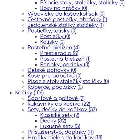
Písacie stoly, stolečky, stoličky
(0)
Boxy na hračky
(0)
Výbavičky do košov,kolísok
(0)
Cestovné postieľky, ohrádky
(1)
Jedálenské stolíky stolčeky
(1)
Postieľky,kolísky
(0)
Postieľky
(0)
Kolísky
(0)
Posteľná bielizeň
(4)
Prestieradla
(3)
Posteľná bielizeň
(1)
Perinky, perinky
(0)
Detské pohovky
(0)
Koše pre bábätká
(0)
Písacie stoly,stolečky,stoličky
(0)
Koberce, podložky
(0)
Kočíky
(106)
Športové a golfové
(2)
Rukávniky do kočíka
(22)
Sety, dečky do kočíkov
(37)
Klasické sety
(2)
Dečky
(32)
Luxusné sety
(3)
Príslušenstvo, doplnky
(11)
Hračky nielen do kočíkov
(18)