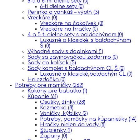
6-ti a 8-mi dielne sety
(0)
6-ti dielne sety
(0)
Perinka a vankúš – výplň
(3)
Vreckáre
(0)
Vreckáre na čokoľvek
(0)
Vreckáre na hračky
(0)
4 a 5-ti dielne sety s baldachýnom
(0)
Luxusné a klasické, s baldachýnom
Š
(0)
Výhodné sady s doplnkami
(1)
Sady sa zavinovačkou zadarmo
(0)
Sady do kolísok
(5)
Sady komplet s baldachýnom CL,Š
(0)
Luxusné a klasické,baldachýn CL
(0)
Hniezdočka
(0)
Potreby pre mamičky
(262)
Kokony pre babatka
(1)
Kúpanie
(61)
Osušky, žínky
(28)
Kozmetika
(8)
Vaničky, kýbliky
(2)
Potreby, pomôcky na kúpanieliky
(14)
Hračky nielen do vody
(8)
Stupienky
(1)
Župany
(0)