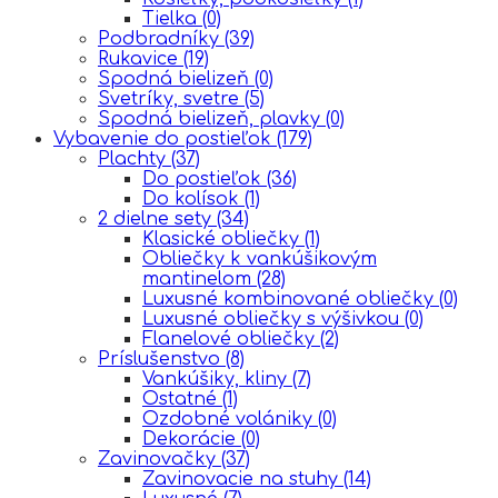
Tielka
(0)
Podbradníky
(39)
Rukavice
(19)
Spodná bielizeň
(0)
Svetríky, svetre
(5)
Spodná bielizeň, plavky
(0)
Vybavenie do postieľok
(179)
Plachty
(37)
Do postieľok
(36)
Do kolísok
(1)
2 dielne sety
(34)
Klasické obliečky
(1)
Obliečky k vankúšikovým
mantinelom
(28)
Luxusné kombinované obliečky
(0)
Luxusné obliečky s výšivkou
(0)
Flanelové obliečky
(2)
Príslušenstvo
(8)
Vankúšiky, kliny
(7)
Ostatné
(1)
Ozdobné volániky
(0)
Dekorácie
(0)
Zavinovačky
(37)
Zavinovacie na stuhy
(14)