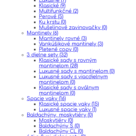
Luxusné
(7)
Klasické
(9)
Multifunkčné
(2)
Perové
(5)
Ku krstu
(0)
Mušelinové zavinovačky
(0)
Mantinely
(6)
Mantinely rovné
(3)
Vankúšikové mantinely
(3)
Pletené copy
(0)
3 dielne sety
(32)
Klasické sady s rovným
mantinelom
(28)
Luxusné sady s mantinelom
(0)
Luxusné sady s viacdielnym
mantinelom
(0)
Klasické sady s oválnym
mantinelom
(0)
Spacie vaky
(16)
Klasické spacie vaky
(15)
Luxusné spacie vaky
(1)
Baldachýny, moskytiéry
(0)
Moskytiéry
(0)
Baldachýny Š
(0)
Baldachýny CL
(0)