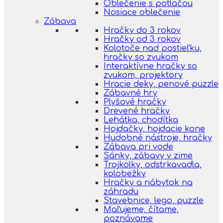
Oblečenie s potlačou
Nosiace oblečenie
Zábava
Hračky do 3 rokov
Hračky od 3 rokov
Kolotoče nad postieľku,
hračky so zvukom
Interaktívne hračky so
zvukom, projektory
Hracie deky, penové puzzle
Zábavné hry
Plyšové hračky
Drevené hračky
Lehátka, chodítka
Hojdačky, hojdacie kone
Hudobné nástroje, hračky
Zábava pri vode
Sánky, zábavy v zime
Trojkolky, odstrkavadla,
kolobežky
Hračky a nábytok na
záhradu
Stavebnice, lego, puzzle
Maľujeme, čítame,
poznávame