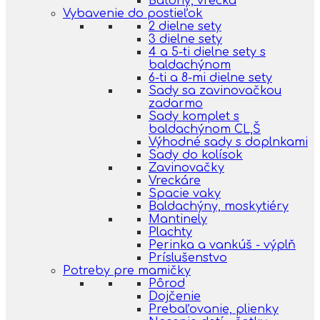
Batohy, vrecká
Vybavenie do postieľok
2 dielne sety
3 dielne sety
4 a 5-ti dielne sety s
baldachýnom
6-ti a 8-mi dielne sety
Sady sa zavinovačkou
zadarmo
Sady komplet s
baldachýnom CL,Š
Výhodné sady s doplnkami
Sady do kolísok
Zavinovačky
Vreckáre
Spacie vaky
Baldachýny, moskytiéry
Mantinely
Plachty
Perinka a vankúš - výplň
Príslušenstvo
Potreby pre mamičky
Pôrod
Dojčenie
Prebaľovanie, plienky