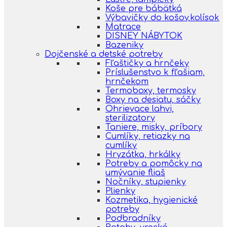
Koše pre bábätká
Výbavičky do košov,kolísok
Matrace
DISNEY NÁBYTOK
Bazeniky
Dojčenské a detské potreby
Fľaštičky a hrnčeky
Príslušenstvo k fľašiam,
hrnčekom
Termoboxy, termosky
Boxy na desiatu, sáčky
Ohrievace lahvi,
sterilizatory
Taniere, misky, príbory
Cumlíky, retiazky na
cumlíky
Hryzátka, hrkálky
Potreby a pomôcky na
umývanie fliaš
Nočníky, stupienky
Plienky
Kozmetika, hygienické
potreby
Podbradníky