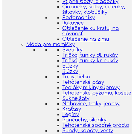
Vtipné body, čiapočky
Čiapočky, šatky, čelenky,
šiltovky, klobúčiky
Podbradníky
Rukavice
Oblečenie ku krstu, na
slávnosť
Oblečenie na zimu
Móda pre mamičky
Svetríky
Tričká, tuniky dl. rukáv
Tričká, tuniky kr. rukáv
Blúzky
Blúzky
Topy, tielka
Tehotenské pásy
Tepláky,mikiny,súpravy
Tehotenské pyžama, košeľe
Sukne,šaty
Nohavice, traky, jeansy
Kraťasy
Legíny
Pančuchy, silonky
Tehotenské spodné prádlo
Bundy, kabáty, vesty