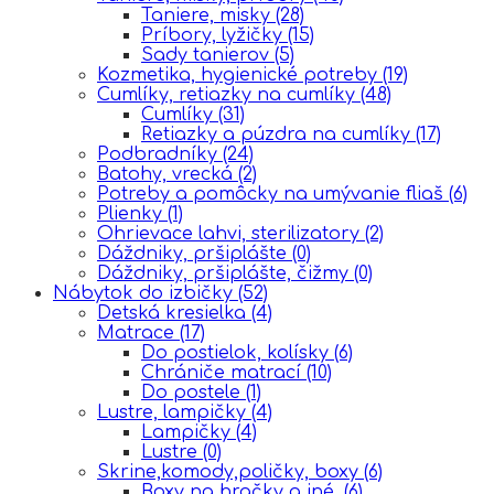
Taniere, misky
(28)
Príbory, lyžičky
(15)
Sady tanierov
(5)
Kozmetika, hygienické potreby
(19)
Cumlíky, retiazky na cumlíky
(48)
Cumlíky
(31)
Retiazky a púzdra na cumlíky
(17)
Podbradníky
(24)
Batohy, vrecká
(2)
Potreby a pomôcky na umývanie fliaš
(6)
Plienky
(1)
Ohrievace lahvi, sterilizatory
(2)
Dáždniky, pršiplášte
(0)
Dáždniky, pršiplášte, čižmy
(0)
Nábytok do izbičky
(52)
Detská kresielka
(4)
Matrace
(17)
Do postielok, kolísky
(6)
Chrániče matrací
(10)
Do postele
(1)
Lustre, lampičky
(4)
Lampičky
(4)
Lustre
(0)
Skrine,komody,poličky, boxy
(6)
Boxy na hračky a iné.
(6)