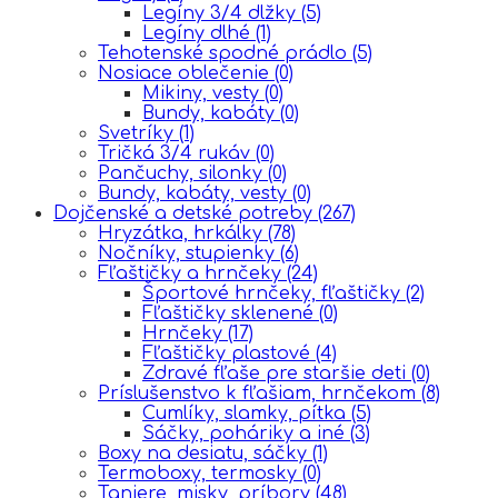
Legíny 3/4 dlžky
(5)
Legíny dlhé
(1)
Tehotenské spodné prádlo
(5)
Nosiace oblečenie
(0)
Mikiny, vesty
(0)
Bundy, kabáty
(0)
Svetríky
(1)
Tričká 3/4 rukáv
(0)
Pančuchy, silonky
(0)
Bundy, kabáty, vesty
(0)
Dojčenské a detské potreby
(267)
Hryzátka, hrkálky
(78)
Nočníky, stupienky
(6)
Fľaštičky a hrnčeky
(24)
Športové hrnčeky, fľaštičky
(2)
Fľaštičky sklenené
(0)
Hrnčeky
(17)
Fľaštičky plastové
(4)
Zdravé fľaše pre staršie deti
(0)
Príslušenstvo k fľašiam, hrnčekom
(8)
Cumlíky, slamky, pítka
(5)
Sáčky, poháriky a iné
(3)
Boxy na desiatu, sáčky
(1)
Termoboxy, termosky
(0)
Taniere, misky, príbory
(48)