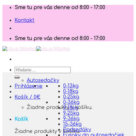
Skip
Sme tu pre vás denne od 8:00 - 17:00
to
content
Kontakt
Sme tu pre vás denne od 8:00 - 17:00
Hľadať:
Autosedačky
0-13kg
Prihlásenie
0-18kg
0-25kg
Košík /
0
€
0-36kg
Žiadne produkty v košíku.
9-18kg
9-25kg
9-36kg
Košík
15-36kg
Podsedáky
Žiadne produkty v košíku.
Fusaky do autosedačiek