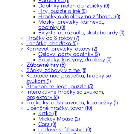
Parádiť sa
(1)
Doplnky nielen do izbičky
(0)
Hry, puzzle a iné
(0)
Hračky a doplnky na záhradu
(0)
Masky, prevleky, karneval,
doplnky
(0)
Bicykle, odrážadla, skateboardy
(0)
Hračky od 3 rokov
(7)
Lehátka, chodítka
(0)
Karneval, prevleky, oslavy
(2)
Oslavy, párty doplnky
(2)
Prevleky, kostýmy, doplnky
(0)
Zábavné hry
(5)
Sánky, zábavy v zime
(8)
Kolotoče nad postieľku, hračky so
zvukom
(1)
Stavebnice, lego, puzzle
(5)
Interaktívne hračky so zvukom,
projektory
(8)
Trojkolky, odstrkavadla, kolobežky
(1)
Licenčné hračky, tovar
(10)
Krtko
(1)
Mickey Mouse
(2)
Cars
(0)
Ĺadové kráľovstvo
(0)