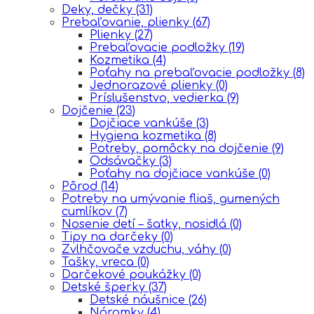
Deky, dečky
(31)
Prebaľovanie, plienky
(67)
Plienky
(27)
Prebaľovacie podložky
(19)
Kozmetika
(4)
Poťahy na prebaľovacie podložky
(8)
Jednorazové plienky
(0)
Príslušenstvo, vedierka
(9)
Dojčenie
(23)
Dojčiace vankúše
(3)
Hygiena kozmetika
(8)
Potreby, pomôcky na dojčenie
(9)
Odsávačky
(3)
Poťahy na dojčiace vankúše
(0)
Pôrod
(14)
Potreby na umývanie fliaš, gumených
cumlíkov
(7)
Nosenie detí – šatky, nosidlá
(0)
Tipy na darčeky
(0)
Zvlhčovače vzduchu, váhy
(0)
Tašky, vreca
(0)
Darčekové poukážky
(0)
Detské šperky
(37)
Detské náušnice
(26)
Náramky
(4)