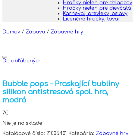
Hračky nielen pre chlapcov
Hračky nielen pre dievčatá
Karneval, prevleky, oslavy
Licenčné hračky, tovar
Domov
/
Zábava
/
Zábavné hry
Do obľúbených
Bubble pops – Praskající bubliny
silikon antistresová spol. hra,
modrá
7
€
Nie je na sklade
Katalógové číslo:
21005401
Kategória:
Zábavné hry