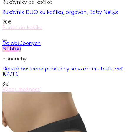
Rukávniky do kočíka
The
options
Rukávnik DUO ku kočíka, orgován, Baby Nellys
may
be
20
€
chosen
Pridať do košíka
on
the
product
Do obľúbených
page
Náhľad
Pančuchy
Detské bavlnené pančuchy so vzorom – biele, veľ.
104/110
8
€
Výber možností
This
product
has
multiple
variants.
The
options
may