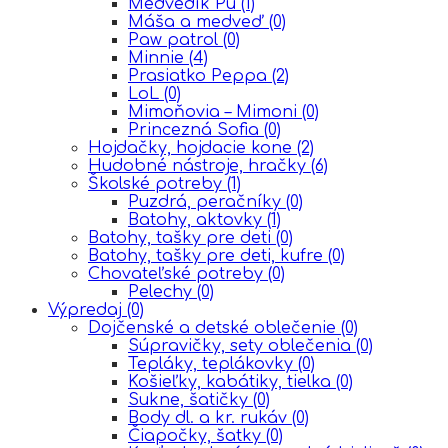
Medvedík Pú
(1)
Máša a medveď
(0)
Paw patrol
(0)
Minnie
(4)
Prasiatko Peppa
(2)
LoL
(0)
Mimoňovia – Mimoni
(0)
Princezná Sofia
(0)
Hojdačky, hojdacie kone
(2)
Hudobné nástroje, hračky
(6)
Školské potreby
(1)
Puzdrá, peračníky
(0)
Batohy, aktovky
(1)
Batohy, tašky pre deti
(0)
Batohy, tašky pre deti, kufre
(0)
Chovateľské potreby
(0)
Pelechy
(0)
Výpredaj
(0)
Dojčenské a detské oblečenie
(0)
Súpravičky, sety oblečenia
(0)
Tepláky, teplákovky
(0)
Košieľky, kabátiky, tielka
(0)
Sukne, šatičky
(0)
Body dl. a kr. rukáv
(0)
Čiapočky, šatky
(0)