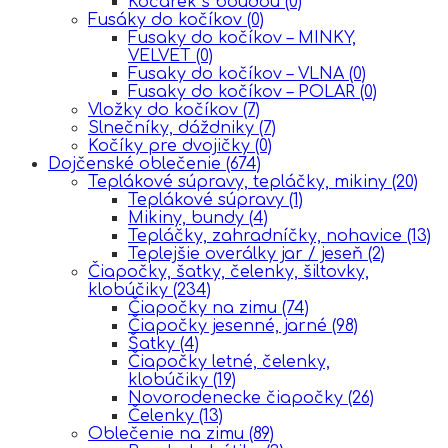
Kočárek s boudou
(0)
Fusáky do kočíkov
(0)
Fusaky do kočíkov – MINKY,
VELVET
(0)
Fusaky do kočíkov – VLNA
(0)
Fusaky do kočíkov – POLAR
(0)
Vložky do kočíkov
(7)
Slnečníky, dáždniky
(7)
Kočíky pre dvojičky
(0)
Dojčenské oblečenie
(674)
Teplákové súpravy, tepláčky, mikiny
(20)
Teplákové súpravy
(1)
Mikiny, bundy
(4)
Tepláčky, zahradníčky, nohavice
(13)
Teplejšie overálky jar / jeseň
(2)
Čiapočky, šatky, čelenky, šiltovky,
klobúčiky
(234)
Čiapočky na zimu
(74)
Čiapočky jesenné, jarné
(98)
Šatky
(4)
Čiapočky letné, čelenky,
klobúčiky
(19)
Novorodenecke čiapočky
(26)
Čelenky
(13)
Oblečenie na zimu
(89)