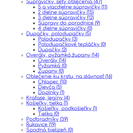
Súpravičky, sety oblečenia
(47)
5 a viacdielne súpravičky
(11)
2 dielne súpravičky
(15)
3 dielne súpravičky
(12)
Súpravy do porodnice
(9)
4 dielne súpravičky
(0)
Dupačky, polodupačky
(5)
Polodupačky
(3)
Polodupačkové tepláčky
(0)
Dupačky
(2)
Overály, pyžamká,župany
(14)
Overály
(14)
Pyžamká
(0)
Župany
(0)
Oblečenie ku krstu, na slávnosť
(16)
Chlapec
(10)
Dievča
(5)
Doplnky
(1)
Kraťase, legíny
(4)
Košieľky, tielka
(1)
Košieľky, podkošieľky
(1)
Tielka
(0)
Podbradníky
(39)
Rukavice
(19)
Spodná bielizeň
(0)