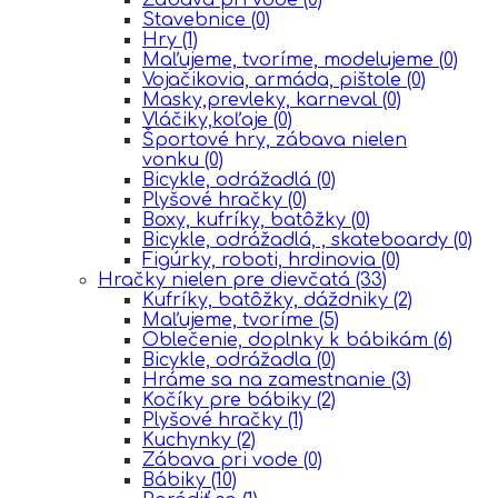
Stavebnice
(0)
Hry
(1)
Maľujeme, tvoríme, modelujeme
(0)
Vojačikovia, armáda, pištole
(0)
Masky,prevleky, karneval
(0)
Vláčiky,koľaje
(0)
Športové hry, zábava nielen
vonku
(0)
Bicykle, odrážadlá
(0)
Plyšové hračky
(0)
Boxy, kufríky, batôžky
(0)
Bicykle, odrážadlá, , skateboardy
(0)
Figúrky, roboti, hrdinovia
(0)
Hračky nielen pre dievčatá
(33)
Kufríky, batôžky, dáždniky
(2)
Maľujeme, tvoríme
(5)
Oblečenie, doplnky k bábikám
(6)
Bicykle, odrážadla
(0)
Hráme sa na zamestnanie
(3)
Kočíky pre bábiky
(2)
Plyšové hračky
(1)
Kuchynky
(2)
Zábava pri vode
(0)
Bábiky
(10)