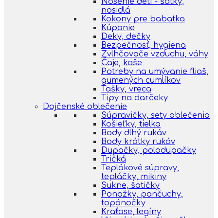
Nosenie detí - šatky,
nosidlá
Kokony pre babatka
Kúpanie
Deky, dečky
Bezpečnosť, hygiena
Zvlhčovače vzduchu, váhy
Čaje, kaše
Potreby na umývanie fliaš,
gumených cumlíkov
Tašky, vreca
Tipy na darčeky
Dojčenské oblečenie
Súpravičky, sety oblečenia
Košieľky, tielka
Body dlhý rukáv
Body krátky rukáv
Dupačky, polodupačky
Tričká
Teplákové súpravy,
tepláčky, mikiny
Sukne, šatičky
Ponožky, pančuchy,
topánočky
Kraťase, legíny