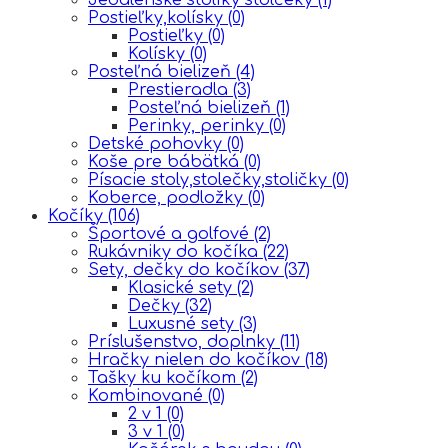
Postieľky,kolísky
(0)
Postieľky
(0)
Kolísky
(0)
Posteľná bielizeň
(4)
Prestieradla
(3)
Posteľná bielizeň
(1)
Perinky, perinky
(0)
Detské pohovky
(0)
Koše pre bábätká
(0)
Písacie stoly,stolečky,stoličky
(0)
Koberce, podložky
(0)
Kočíky
(106)
Športové a golfové
(2)
Rukávniky do kočíka
(22)
Sety, dečky do kočíkov
(37)
Klasické sety
(2)
Dečky
(32)
Luxusné sety
(3)
Príslušenstvo, doplnky
(11)
Hračky nielen do kočíkov
(18)
Tašky ku kočíkom
(2)
Kombinované
(0)
2 v 1
(0)
3 v 1
(0)