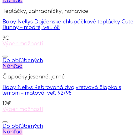
Náhľad
Tepláčky, zahradníčky, nohavice
Baby Nellys Dojčenské chlupáčkové tepláčky Cute
Bunny – modré, veľ. 68
9
€
Výber možností
This
product
has
Do obľúbených
multiple
Náhľad
variants.
Čiapočky jesenné, jarné
The
options
Baby Nellys Rebrovaná dvojvrstvová čiapka s
may
lemom – mätová, veľ. 92/98
be
chosen
12
€
on
Výber možností
the
This
product
product
page
has
Do obľúbených
multiple
Náhľad
variants.