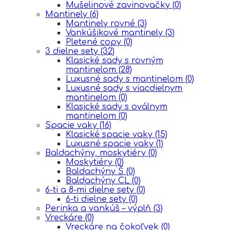
Mušelinové zavinovačky
(0)
Mantinely
(6)
Mantinely rovné
(3)
Vankúšikové mantinely
(3)
Pletené copy
(0)
3 dielne sety
(32)
Klasické sady s rovným
mantinelom
(28)
Luxusné sady s mantinelom
(0)
Luxusné sady s viacdielnym
mantinelom
(0)
Klasické sady s oválnym
mantinelom
(0)
Spacie vaky
(16)
Klasické spacie vaky
(15)
Luxusné spacie vaky
(1)
Baldachýny, moskytiéry
(0)
Moskytiéry
(0)
Baldachýny Š
(0)
Baldachýny CL
(0)
6-ti a 8-mi dielne sety
(0)
6-ti dielne sety
(0)
Perinka a vankúš – výplň
(3)
Vreckáre
(0)
Vreckáre na čokoľvek
(0)