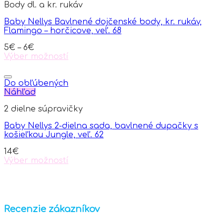
Body dl. a kr. rukáv
The
options
Baby Nellys Bavlnené dojčenské body, kr. rukáv,
may
Flamingo – horčicove, veľ. 68
be
chosen
5
€
–
6
€
on
Výber možností
the
This
product
product
page
has
Do obľúbených
multiple
Náhľad
variants.
2 dielne súpravičky
The
options
Baby Nellys 2-dielna sada, bavlnené dupačky s
may
košieľkou Jungle, veľ. 62
be
chosen
14
€
on
Výber možností
the
This
product
product
page
has
multiple
variants.
Recenzie zákazníkov
The