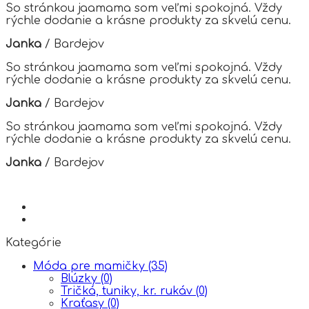
options
So stránkou jaamama som veľmi spokojná. Vždy
may
rýchle dodanie a krásne produkty za skvelú cenu.
be
chosen
Janka
/
Bardejov
on
the
So stránkou jaamama som veľmi spokojná. Vždy
product
rýchle dodanie a krásne produkty za skvelú cenu.
page
Janka
/
Bardejov
So stránkou jaamama som veľmi spokojná. Vždy
rýchle dodanie a krásne produkty za skvelú cenu.
Janka
/
Bardejov
Kategórie
Móda pre mamičky
(35)
Blúzky
(0)
Tričká, tuniky, kr. rukáv
(0)
Kraťasy
(0)