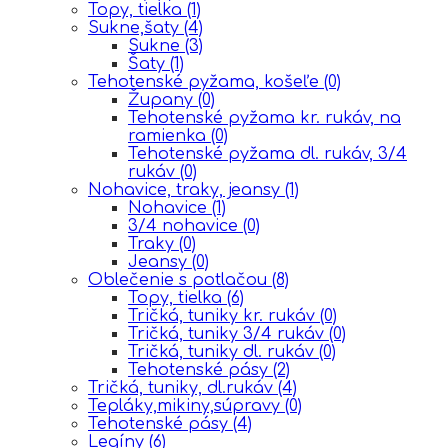
Topy, tielka
(1)
Sukne,šaty
(4)
Sukne
(3)
Šaty
(1)
Tehotenské pyžama, košeľe
(0)
Župany
(0)
Tehotenské pyžama kr. rukáv, na
ramienka
(0)
Tehotenské pyžama dl. rukáv, 3/4
rukáv
(0)
Nohavice, traky, jeansy
(1)
Nohavice
(1)
3/4 nohavice
(0)
Traky
(0)
Jeansy
(0)
Oblečenie s potlačou
(8)
Topy, tielka
(6)
Tričká, tuniky kr. rukáv
(0)
Tričká, tuniky 3/4 rukáv
(0)
Tričká, tuniky dl. rukáv
(0)
Tehotenské pásy
(2)
Tričká, tuniky, dl.rukáv
(4)
Tepláky,mikiny,súpravy
(0)
Tehotenské pásy
(4)
Legíny
(6)