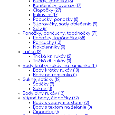
Bundy, kabátiky
(3)
Kombinézy, overaly
(17)
Čiapočky
(27)
Rukavice
(17)
Papučky, ponožky
(8)
Súpravičky, sady oblečenia
(9)
Šály
(8)
Ponožky, pančuchy, topánočky
(71)
Ponožky, topánočky
(58)
Pančuchy
(13)
Nakolenniky
(0)
Tričká
(2)
Tričká kr. rukáv
(2)
Tričká dl. rukáv
(0)
Body krátky rukáv, na ramienka
(11)
Body krátky rukáv
(10)
Body na ramienka
(1)
Sukne, šatičky
(12)
Šatičky
(9)
Sukne
(3)
Body dlhý rukáv
(13)
Vtipné body, čiapočky
(72)
Body s vtipným textom
(72)
Body s textom na želanie
(0)
Čiapočky
(0)