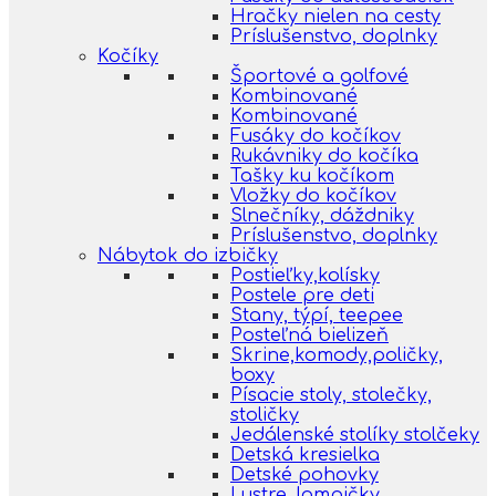
Hračky nielen na cesty
Príslušenstvo, doplnky
Kočíky
Športové a golfové
Kombinované
Kombinované
Fusáky do kočíkov
Rukávniky do kočíka
Tašky ku kočíkom
Vložky do kočíkov
Slnečníky, dáždniky
Príslušenstvo, doplnky
Nábytok do izbičky
Postieľky,kolísky
Postele pre deti
Stany, týpí, teepee
Posteľná bielizeň
Skrine,komody,poličky,
boxy
Písacie stoly, stolečky,
stoličky
Jedálenské stolíky stolčeky
Detská kresielka
Detské pohovky
Lustre, lampičky