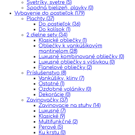
Svetríky, svetre
(5)
Spodná bielizeň, plavky
(0)
Vybavenie do postieľok
(179)
Plachty
(37)
Do postieľok
(36)
Do kolísok
(1)
2 dielne sety
(34)
Klasické obliečky
(1)
Obliečky k vankúšikovým
mantinelom
(28)
Luxusné kombinované obliečky
(0)
Luxusné obliečky s výšivkou
(0)
Flanelové obliečky
(2)
Príslušenstvo
(8)
Vankúšiky, kliny
(7)
Ostatné
(1)
Ozdobné volániky
(0)
Dekorácie
(0)
Zavinovačky
(37)
Zavinovacie na stuhy
(14)
Luxusné
(7)
Klasické
(9)
Multifunkčné
(2)
Perové
(5)
Ku krstu
(0)