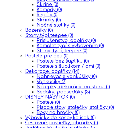
Skrine
(0)
Komody
(0)
Regály
(0)
Skrinky
(0)
Nočné stolíky
(0)
Bazeniky
(0)
Stany,týpí,teepee
(0)
Prislušenstvo, doplňky
(0)
Komplet týpí s vybavením
(0)
Stany, týpí, teepee
(0)
Postele pre deti
(0)
Postele bez šuplíku
(0)
Postele s šuplíkom / ami
(0)
Dekoracje, doplňky
(14)
Nahrievacie vankúšiky
(0)
Vankúšiky
(7)
Nálepky, dekorácie na stenu
(1)
Sedáky, podsedáky
(3)
DISNEY NÁBYTOK
(0)
Postele
(0)
Písacie stoly, stolečky, stoličky
(0)
Boxy na hračky
(0)
Výbavičky do košov,kolísok
(0)
Cestovné postieľky, ohrádky
(1)
Jedálenské stolíky stolčeky
(1)