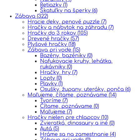
Retiazky
(1)
Škatuľky na šperky
(6)
Zábava
(322)
Hracie deky, penové puzzle
(7)
Hračky a nábytok na záhradu
(7)
Hračky do 3 rokov
(105)
Drevené hračky
(57)
Plyšové hračky
(18)
Zábava pri vode
(15)
Bazény, bazéniky
(0)
Nafukovacie kruhy, lehátka,
rukávniky
(0)
Hračky, hry
(7)
Lopty
(0)
Plavky
(1)
Osušky, župany, uteráky, ponča
(6)
Maľujeme, čítame, poznávame
(14)
Tvoríme
(7)
Čítame, poznávame
(0)
Maľujeme
(7)
Hračky nielen pre chlapcov
(10)
Zvieratká, dinosaury a iné
(0)
Autá
(5)
Hráme sa na zamestnanie
(4)
Zábava pri vode
(0)