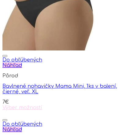
be
chosen
on
the
product
page
Do obľúbených
Náhľad
Pôrod
Bavlnené nohavičky Mama Mini, 1ks v balení,
čierné, veľ. XL
7
€
Výber možností
This
product
has
Do obľúbených
multiple
Náhľad
variants.