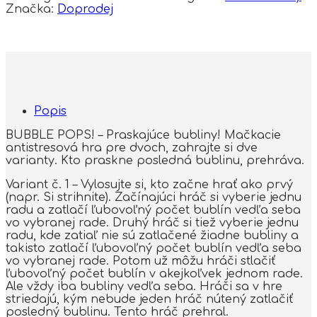
Značka:
Doprodej
Popis
BUBBLE POPS! – Praskajúce bubliny! Mačkacie
antistresová hra pre dvoch, zahrajte si dve
varianty. Kto praskne posledná bublinu, prehráva.
Variant č. 1 – Vylosujte si, kto začne hrať ako prvý
(napr. Si strihnite). Začínajúci hráč si vyberie jednu
radu a zatlačí ľubovoľný počet bublín vedľa seba
vo vybranej rade. Druhý hráč si tiež vyberie jednu
radu, kde zatiaľ nie sú zatlačené žiadne bubliny a
takisto zatlačí ľubovoľný počet bublín vedľa seba
vo vybranej rade. Potom už môžu hráči stlačiť
ľubovoľný počet bublín v akejkoľvek jednom rade.
Ale vždy iba bubliny vedľa seba. Hráči sa v hre
striedajú, kým nebude jeden hráč nútený zatlačiť
posledný bublinu. Tento hráč prehral.