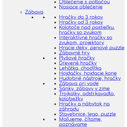
Oblečenie s potlačou
Nosiace oblečenie
Zábava
Hračky do 3 rokov
Hračky od 3 rokov
Kolotoče nad postieľku,
hračky so zvukom
Interaktívne hračky so
zvukom, projektory
Hracie deky, penové puzzle
Zábavné hry
Plyšové hračky
Drevené hračky
Lehátka, chodítka
Hojdačky, hojdacie kone
Hudobné nástroje, hračky
Zábava pri vode
Sánky, zábavy v zime
Trojkolky, odstrkavadla,
kolobežky
Hračky a nábytok na
záhradu
Stavebnice, lego, puzzle
Maľujeme, čítame,
poznávame