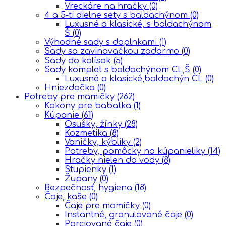
Vreckáre na hračky
(0)
4 a 5-ti dielne sety s baldachýnom
(0)
Luxusné a klasické, s baldachýnom
Š
(0)
Výhodné sady s doplnkami
(1)
Sady sa zavinovačkou zadarmo
(0)
Sady do kolísok
(5)
Sady komplet s baldachýnom CL,Š
(0)
Luxusné a klasické,baldachýn CL
(0)
Hniezdočka
(0)
Potreby pre mamičky
(262)
Kokony pre babatka
(1)
Kúpanie
(61)
Osušky, žínky
(28)
Kozmetika
(8)
Vaničky, kýbliky
(2)
Potreby, pomôcky na kúpanieliky
(14)
Hračky nielen do vody
(8)
Stupienky
(1)
Župany
(0)
Bezpečnosť, hygiena
(18)
Čaje, kaše
(0)
Čaje pre mamičky
(0)
Instantné, granulované čaje
(0)
Porciované čaje
(0)