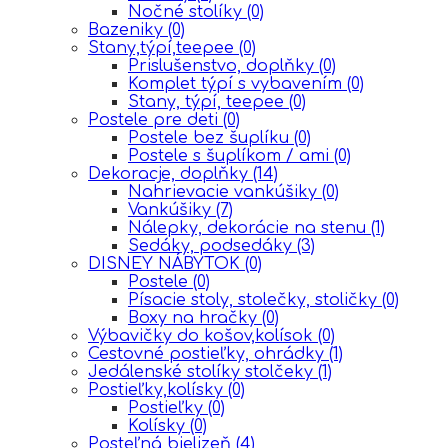
Nočné stolíky
(0)
Bazeniky
(0)
Stany,týpí,teepee
(0)
Prislušenstvo, doplňky
(0)
Komplet týpí s vybavením
(0)
Stany, týpí, teepee
(0)
Postele pre deti
(0)
Postele bez šuplíku
(0)
Postele s šuplíkom / ami
(0)
Dekoracje, doplňky
(14)
Nahrievacie vankúšiky
(0)
Vankúšiky
(7)
Nálepky, dekorácie na stenu
(1)
Sedáky, podsedáky
(3)
DISNEY NÁBYTOK
(0)
Postele
(0)
Písacie stoly, stolečky, stoličky
(0)
Boxy na hračky
(0)
Výbavičky do košov,kolísok
(0)
Cestovné postieľky, ohrádky
(1)
Jedálenské stolíky stolčeky
(1)
Postieľky,kolísky
(0)
Postieľky
(0)
Kolísky
(0)
Posteľná bielizeň
(4)