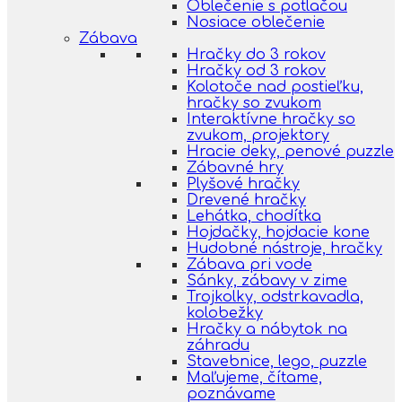
Oblečenie s potlačou
Nosiace oblečenie
Zábava
Hračky do 3 rokov
Hračky od 3 rokov
Kolotoče nad postieľku,
hračky so zvukom
Interaktívne hračky so
zvukom, projektory
Hracie deky, penové puzzle
Zábavné hry
Plyšové hračky
Drevené hračky
Lehátka, chodítka
Hojdačky, hojdacie kone
Hudobné nástroje, hračky
Zábava pri vode
Sánky, zábavy v zime
Trojkolky, odstrkavadla,
kolobežky
Hračky a nábytok na
záhradu
Stavebnice, lego, puzzle
Maľujeme, čítame,
poznávame