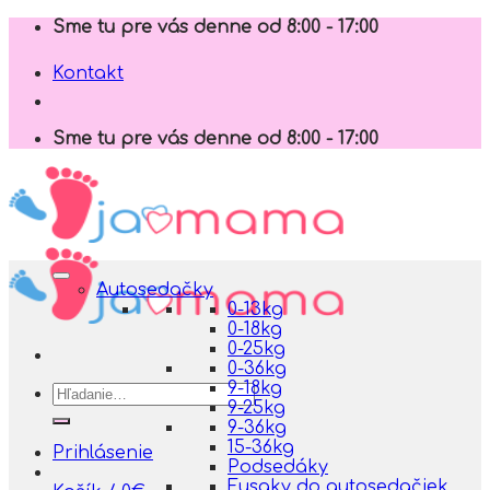
Skip
Sme tu pre vás denne od 8:00 - 17:00
to
content
Kontakt
Sme tu pre vás denne od 8:00 - 17:00
Autosedačky
0-13kg
0-18kg
0-25kg
0-36kg
9-18kg
Hľadať:
9-25kg
9-36kg
15-36kg
Prihlásenie
Podsedáky
Fusaky do autosedačiek