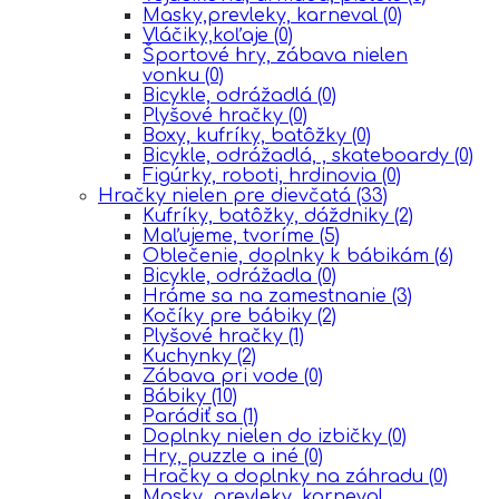
Masky,prevleky, karneval
(0)
Vláčiky,koľaje
(0)
Športové hry, zábava nielen
vonku
(0)
Bicykle, odrážadlá
(0)
Plyšové hračky
(0)
Boxy, kufríky, batôžky
(0)
Bicykle, odrážadlá, , skateboardy
(0)
Figúrky, roboti, hrdinovia
(0)
Hračky nielen pre dievčatá
(33)
Kufríky, batôžky, dáždniky
(2)
Maľujeme, tvoríme
(5)
Oblečenie, doplnky k bábikám
(6)
Bicykle, odrážadla
(0)
Hráme sa na zamestnanie
(3)
Kočíky pre bábiky
(2)
Plyšové hračky
(1)
Kuchynky
(2)
Zábava pri vode
(0)
Bábiky
(10)
Parádiť sa
(1)
Doplnky nielen do izbičky
(0)
Hry, puzzle a iné
(0)
Hračky a doplnky na záhradu
(0)
Masky, prevleky, karneval,