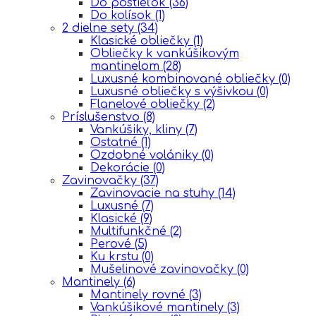
Do postieľok
(36)
Do kolísok
(1)
2 dielne sety
(34)
Klasické obliečky
(1)
Obliečky k vankúšikovým
mantinelom
(28)
Luxusné kombinované obliečky
(0)
Luxusné obliečky s výšivkou
(0)
Flanelové obliečky
(2)
Príslušenstvo
(8)
Vankúšiky, kliny
(7)
Ostatné
(1)
Ozdobné volániky
(0)
Dekorácie
(0)
Zavinovačky
(37)
Zavinovacie na stuhy
(14)
Luxusné
(7)
Klasické
(9)
Multifunkčné
(2)
Perové
(5)
Ku krstu
(0)
Mušelinové zavinovačky
(0)
Mantinely
(6)
Mantinely rovné
(3)
Vankúšikové mantinely
(3)