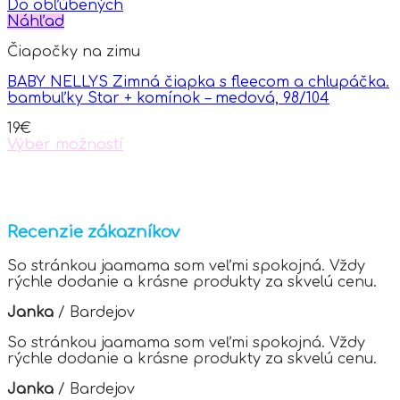
has
Do obľúbených
multiple
Náhľad
variants.
Čiapočky na zimu
The
options
BABY NELLYS Zimná čiapka s fleecom a chlupáčka.
may
bambuľky Star + komínok – medová, 98/104
be
chosen
19
€
on
Výber možností
the
This
product
product
page
has
multiple
variants.
Recenzie zákazníkov
The
options
So stránkou jaamama som veľmi spokojná. Vždy
may
rýchle dodanie a krásne produkty za skvelú cenu.
be
chosen
Janka
/
Bardejov
on
the
So stránkou jaamama som veľmi spokojná. Vždy
product
rýchle dodanie a krásne produkty za skvelú cenu.
page
Janka
/
Bardejov