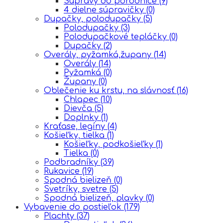
Súpravy do porodnice
(9)
4 dielne súpravičky
(0)
Dupačky, polodupačky
(5)
Polodupačky
(3)
Polodupačkové tepláčky
(0)
Dupačky
(2)
Overály, pyžamká,župany
(14)
Overály
(14)
Pyžamká
(0)
Župany
(0)
Oblečenie ku krstu, na slávnosť
(16)
Chlapec
(10)
Dievča
(5)
Doplnky
(1)
Kraťase, legíny
(4)
Košieľky, tielka
(1)
Košieľky, podkošieľky
(1)
Tielka
(0)
Podbradníky
(39)
Rukavice
(19)
Spodná bielizeň
(0)
Svetríky, svetre
(5)
Spodná bielizeň, plavky
(0)
Vybavenie do postieľok
(179)
Plachty
(37)