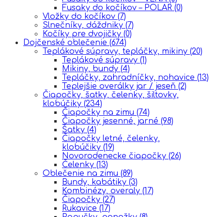
Fusaky do kočíkov – POLAR
(0)
Vložky do kočíkov
(7)
Slnečníky, dáždniky
(7)
Kočíky pre dvojičky
(0)
Dojčenské oblečenie
(674)
Teplákové súpravy, tepláčky, mikiny
(20)
Teplákové súpravy
(1)
Mikiny, bundy
(4)
Tepláčky, zahradníčky, nohavice
(13)
Teplejšie overálky jar / jeseň
(2)
Čiapočky, šatky, čelenky, šiltovky,
klobúčiky
(234)
Čiapočky na zimu
(74)
Čiapočky jesenné, jarné
(98)
Šatky
(4)
Čiapočky letné, čelenky,
klobúčiky
(19)
Novorodenecke čiapočky
(26)
Čelenky
(13)
Oblečenie na zimu
(89)
Bundy, kabátiky
(3)
Kombinézy, overaly
(17)
Čiapočky
(27)
Rukavice
(17)
Papučky, ponožky
(8)