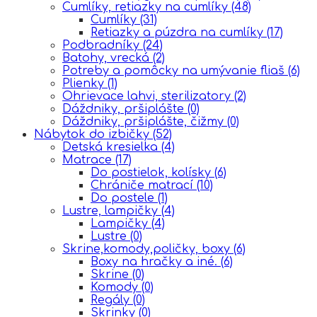
Cumlíky, retiazky na cumlíky
(48)
Cumlíky
(31)
Retiazky a púzdra na cumlíky
(17)
Podbradníky
(24)
Batohy, vrecká
(2)
Potreby a pomôcky na umývanie fliaš
(6)
Plienky
(1)
Ohrievace lahvi, sterilizatory
(2)
Dáždniky, pršiplášte
(0)
Dáždniky, pršiplášte, čižmy
(0)
Nábytok do izbičky
(52)
Detská kresielka
(4)
Matrace
(17)
Do postielok, kolísky
(6)
Chrániče matrací
(10)
Do postele
(1)
Lustre, lampičky
(4)
Lampičky
(4)
Lustre
(0)
Skrine,komody,poličky, boxy
(6)
Boxy na hračky a iné.
(6)
Skrine
(0)
Komody
(0)
Regály
(0)
Skrinky
(0)