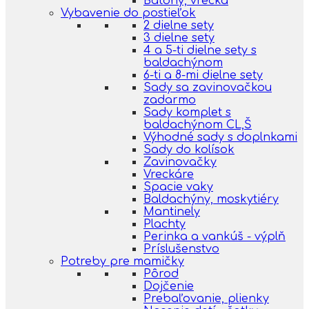
Batohy, vrecká
Vybavenie do postieľok
2 dielne sety
3 dielne sety
4 a 5-ti dielne sety s
baldachýnom
6-ti a 8-mi dielne sety
Sady sa zavinovačkou
zadarmo
Sady komplet s
baldachýnom CL,Š
Výhodné sady s doplnkami
Sady do kolísok
Zavinovačky
Vreckáre
Spacie vaky
Baldachýny, moskytiéry
Mantinely
Plachty
Perinka a vankúš - výplň
Príslušenstvo
Potreby pre mamičky
Pôrod
Dojčenie
Prebaľovanie, plienky