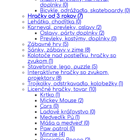
doplnky
(0)
Bicykle, odrážadla, skateboardy
(0)
Hračky od 3 rokov
(7)
Lehátka, chodítka
(0)
Karneval, prevleky, oslavy
(2)
Oslavy, párty doplnky
(2)
Prevleky, kostýmy, doplnky
(0)
Zábavné hry
(5)
Sánky, zábavy v zime
(8)
Kolotoče nad postieľku, hračky so
zvukom
(1)
Stavebnice, lego, puzzle
(5)
Interaktívne hračky so zvukom,
projektory
(8)
Trojkolky, odstrkavadla, kolobežky
(1)
Licenčné hračky, tovar
(10)
Krtko
(1)
Mickey Mouse
(2)
Cars
(0)
Ĺadové kráľovstvo
(0)
Medvedík Pú
(1)
Máša a medveď
(0)
Paw patrol
(0)
Minnie
(4)
Prasiatko Peppa
(2)