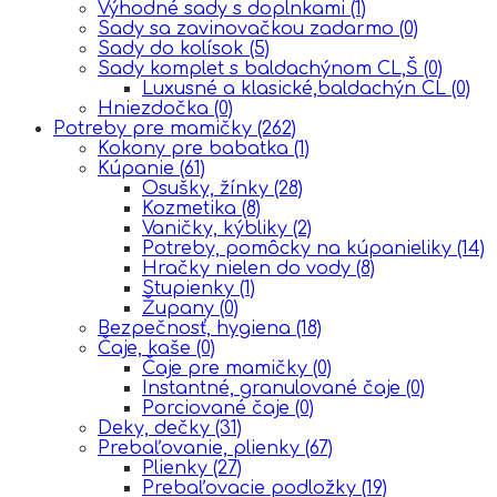
Výhodné sady s doplnkami
(1)
Sady sa zavinovačkou zadarmo
(0)
Sady do kolísok
(5)
Sady komplet s baldachýnom CL,Š
(0)
Luxusné a klasické,baldachýn CL
(0)
Hniezdočka
(0)
Potreby pre mamičky
(262)
Kokony pre babatka
(1)
Kúpanie
(61)
Osušky, žínky
(28)
Kozmetika
(8)
Vaničky, kýbliky
(2)
Potreby, pomôcky na kúpanieliky
(14)
Hračky nielen do vody
(8)
Stupienky
(1)
Župany
(0)
Bezpečnosť, hygiena
(18)
Čaje, kaše
(0)
Čaje pre mamičky
(0)
Instantné, granulované čaje
(0)
Porciované čaje
(0)
Deky, dečky
(31)
Prebaľovanie, plienky
(67)
Plienky
(27)
Prebaľovacie podložky
(19)