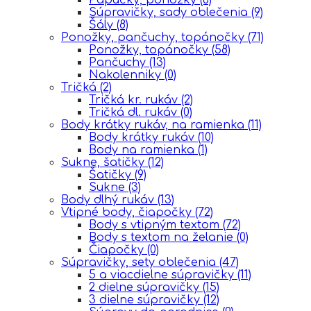
Súpravičky, sady oblečenia
(9)
Šály
(8)
Ponožky, pančuchy, topánočky
(71)
Ponožky, topánočky
(58)
Pančuchy
(13)
Nakolenniky
(0)
Tričká
(2)
Tričká kr. rukáv
(2)
Tričká dl. rukáv
(0)
Body krátky rukáv, na ramienka
(11)
Body krátky rukáv
(10)
Body na ramienka
(1)
Sukne, šatičky
(12)
Šatičky
(9)
Sukne
(3)
Body dlhý rukáv
(13)
Vtipné body, čiapočky
(72)
Body s vtipným textom
(72)
Body s textom na želanie
(0)
Čiapočky
(0)
Súpravičky, sety oblečenia
(47)
5 a viacdielne súpravičky
(11)
2 dielne súpravičky
(15)
3 dielne súpravičky
(12)