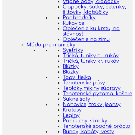
Vtipné body, čiapočky
Čiapočky, šatky, čelenky,
šiltovky, klobúčiky
Podbradníky
Rukavice
Oblečenie ku krstu, na
slávnosť
Oblečenie na zimu
Móda pre mamičky
Svetríky
Tričká, tuniky dl. rukáv
Tričká, tuniky kr. rukáv
Blúzky
Blúzky
Topy, tielka
Tehotenské pásy
Tepláky,mikiny,súpravy
Tehotenské pyžama, košeľe
Sukne,šaty
Nohavice, traky, jeansy
Kraťasy
Legíny
Pančuchy, silonky
Tehotenské spodné prádlo
Bundy, kabáty, vesty