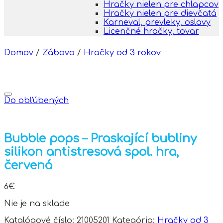
Hračky nielen pre chlapcov
Hračky nielen pre dievčatá
Karneval, prevleky, oslavy
Licenčné hračky, tovar
Domov
/
Zábava
/
Hračky od 3 rokov
Do obľúbených
Bubble pops – Praskající bubliny
silikon antistresová spol. hra,
červená
6
€
Nie je na sklade
Katalógové číslo:
21005201
Kategória:
Hračky od 3