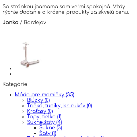
So stránkou jaamama som veľmi spokojná. Vždy
rýchle dodanie a krásne produkty za skvelú cenu.
Janka
/
Bardejov
Kategórie
Móda pre mamičky
(35)
Blúzky
(0)
Tričká, tuniky, kr. rukáv
(0)
Kraťasy
(0)
Topy, tielka
(1)
Sukne,šaty
(4)
Sukne
(3)
Šaty
(1)