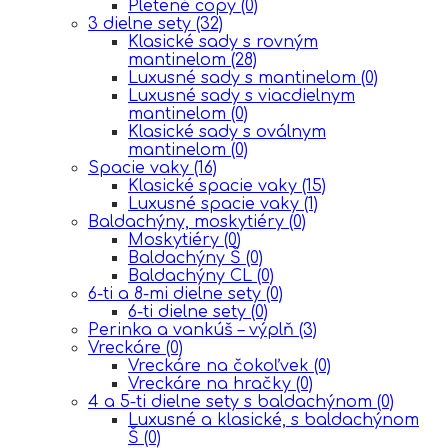
Pletené copy
(0)
3 dielne sety
(32)
Klasické sady s rovným
mantinelom
(28)
Luxusné sady s mantinelom
(0)
Luxusné sady s viacdielnym
mantinelom
(0)
Klasické sady s oválnym
mantinelom
(0)
Spacie vaky
(16)
Klasické spacie vaky
(15)
Luxusné spacie vaky
(1)
Baldachýny, moskytiéry
(0)
Moskytiéry
(0)
Baldachýny Š
(0)
Baldachýny CL
(0)
6-ti a 8-mi dielne sety
(0)
6-ti dielne sety
(0)
Perinka a vankúš – výplň
(3)
Vreckáre
(0)
Vreckáre na čokoľvek
(0)
Vreckáre na hračky
(0)
4 a 5-ti dielne sety s baldachýnom
(0)
Luxusné a klasické, s baldachýnom
Š
(0)