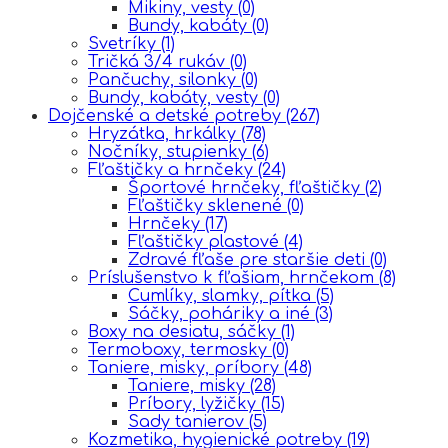
Mikiny, vesty
(0)
Bundy, kabáty
(0)
Svetríky
(1)
Tričká 3/4 rukáv
(0)
Pančuchy, silonky
(0)
Bundy, kabáty, vesty
(0)
Dojčenské a detské potreby
(267)
Hryzátka, hrkálky
(78)
Nočníky, stupienky
(6)
Fľaštičky a hrnčeky
(24)
Športové hrnčeky, fľaštičky
(2)
Fľaštičky sklenené
(0)
Hrnčeky
(17)
Fľaštičky plastové
(4)
Zdravé fľaše pre staršie deti
(0)
Príslušenstvo k fľašiam, hrnčekom
(8)
Cumlíky, slamky, pítka
(5)
Sáčky, poháriky a iné
(3)
Boxy na desiatu, sáčky
(1)
Termoboxy, termosky
(0)
Taniere, misky, príbory
(48)
Taniere, misky
(28)
Príbory, lyžičky
(15)
Sady tanierov
(5)
Kozmetika, hygienické potreby
(19)