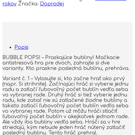
rokov
Značka:
Doprodej
Popis
BUBBLE POPS! – Praskajúce bubliny! Mačkacie
antistresová hra pre dvoch, zahrajte si dve
varianty. Kto praskne posledná bublinu, prehráva.
Variant č. 1 – Vylosujte si, kto začne hrať ako prvý
(napr. Si strihnite). Začínajúci hráč si vyberie jednu
radu a zatlačí ľubovoľný počet bublín vedľa seba
vo vybranej rade. Druhý hráč si tiež vyberie jednu
radu, kde zatiaľ nie sú zatlačené žiadne bubliny a
takisto zatlačí ľubovoľný počet bublín vedľa seba
vo vybranej rade. Potom už môžu hráči stlačiť
ľubovoľný počet bublín v akejkoľvek jednom rade.
Ale vždy iba bubliny vedľa seba. Hráči sa v hre
striedajú, kým nebude jeden hráč nútený zatlačiť
posledný bublinu. Tento hráč prehral.