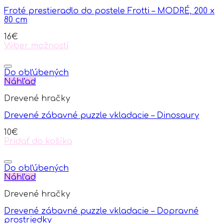
Froté prestieradlo do postele Frotti – MODRÉ, 200 x
80 cm
16
€
Výber možností
This
product
has
Do obľúbených
multiple
Náhľad
variants.
Drevené hračky
The
options
Drevené zábavné puzzle vkladacie – Dinosaury
may
be
10
€
chosen
Pridať do košíka
on
the
product
Do obľúbených
page
Náhľad
Drevené hračky
Drevené zábavné puzzle vkladacie – Dopravné
prostriedky