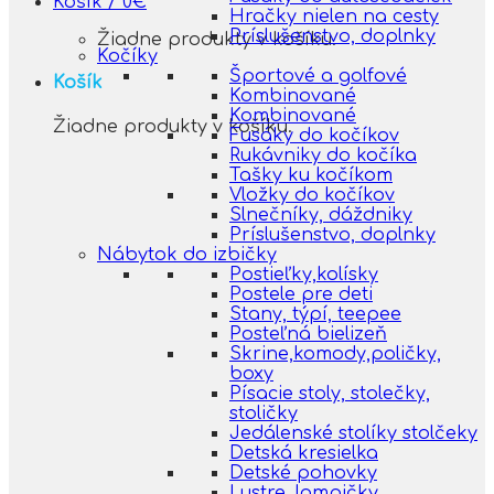
Košík /
0
€
Hračky nielen na cesty
Príslušenstvo, doplnky
Žiadne produkty v košíku.
Kočíky
Športové a golfové
Košík
Kombinované
Kombinované
Žiadne produkty v košíku.
Fusáky do kočíkov
Rukávniky do kočíka
Tašky ku kočíkom
Vložky do kočíkov
Slnečníky, dáždniky
Príslušenstvo, doplnky
Nábytok do izbičky
Postieľky,kolísky
Postele pre deti
Stany, týpí, teepee
Posteľná bielizeň
Skrine,komody,poličky,
boxy
Písacie stoly, stolečky,
stoličky
Jedálenské stolíky stolčeky
Detská kresielka
Detské pohovky
Lustre, lampičky