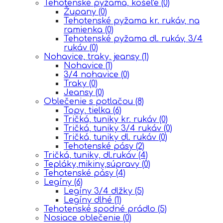
Tehotenské pyžama, košeľe
(0)
Župany
(0)
Tehotenské pyžama kr. rukáv, na
ramienka
(0)
Tehotenské pyžama dl. rukáv, 3/4
rukáv
(0)
Nohavice, traky, jeansy
(1)
Nohavice
(1)
3/4 nohavice
(0)
Traky
(0)
Jeansy
(0)
Oblečenie s potlačou
(8)
Topy, tielka
(6)
Tričká, tuniky kr. rukáv
(0)
Tričká, tuniky 3/4 rukáv
(0)
Tričká, tuniky dl. rukáv
(0)
Tehotenské pásy
(2)
Tričká, tuniky, dl.rukáv
(4)
Tepláky,mikiny,súpravy
(0)
Tehotenské pásy
(4)
Legíny
(6)
Legíny 3/4 dlžky
(5)
Legíny dlhé
(1)
Tehotenské spodné prádlo
(5)
Nosiace oblečenie
(0)