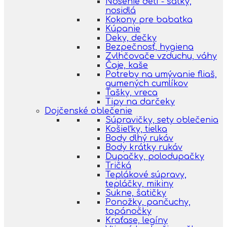
Nosenie detí - šatky,
nosidlá
Kokony pre babatka
Kúpanie
Deky, dečky
Bezpečnosť, hygiena
Zvlhčovače vzduchu, váhy
Čaje, kaše
Potreby na umývanie fliaš,
gumených cumlíkov
Tašky, vreca
Tipy na darčeky
Dojčenské oblečenie
Súpravičky, sety oblečenia
Košieľky, tielka
Body dlhý rukáv
Body krátky rukáv
Dupačky, polodupačky
Tričká
Teplákové súpravy,
tepláčky, mikiny
Sukne, šatičky
Ponožky, pančuchy,
topánočky
Kraťase, legíny