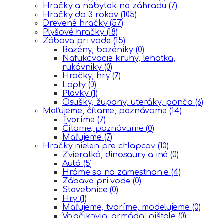
Hračky a nábytok na záhradu
(7)
Hračky do 3 rokov
(105)
Drevené hračky
(57)
Plyšové hračky
(18)
Zábava pri vode
(15)
Bazény, bazéniky
(0)
Nafukovacie kruhy, lehátka,
rukávniky
(0)
Hračky, hry
(7)
Lopty
(0)
Plavky
(1)
Osušky, župany, uteráky, ponča
(6)
Maľujeme, čítame, poznávame
(14)
Tvoríme
(7)
Čítame, poznávame
(0)
Maľujeme
(7)
Hračky nielen pre chlapcov
(10)
Zvieratká, dinosaury a iné
(0)
Autá
(5)
Hráme sa na zamestnanie
(4)
Zábava pri vode
(0)
Stavebnice
(0)
Hry
(1)
Maľujeme, tvoríme, modelujeme
(0)
Vojačikovia, armáda, pištole
(0)