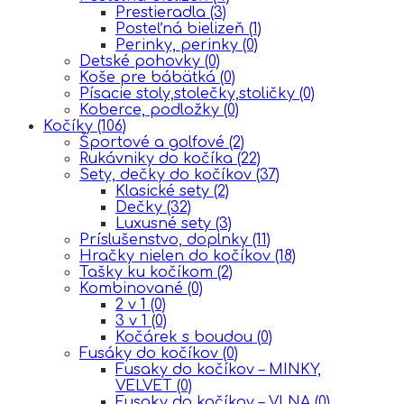
Prestieradla
(3)
Posteľná bielizeň
(1)
Perinky, perinky
(0)
Detské pohovky
(0)
Koše pre bábätká
(0)
Písacie stoly,stolečky,stoličky
(0)
Koberce, podložky
(0)
Kočíky
(106)
Športové a golfové
(2)
Rukávniky do kočíka
(22)
Sety, dečky do kočíkov
(37)
Klasické sety
(2)
Dečky
(32)
Luxusné sety
(3)
Príslušenstvo, doplnky
(11)
Hračky nielen do kočíkov
(18)
Tašky ku kočíkom
(2)
Kombinované
(0)
2 v 1
(0)
3 v 1
(0)
Kočárek s boudou
(0)
Fusáky do kočíkov
(0)
Fusaky do kočíkov – MINKY,
VELVET
(0)
Fusaky do kočíkov – VLNA
(0)