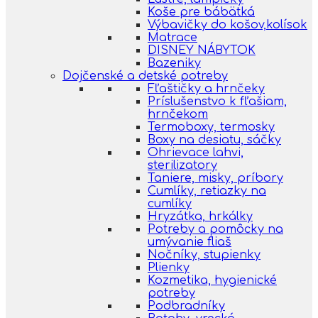
Koše pre bábätká
Výbavičky do košov,kolísok
Matrace
DISNEY NÁBYTOK
Bazeniky
Dojčenské a detské potreby
Fľaštičky a hrnčeky
Príslušenstvo k fľašiam,
hrnčekom
Termoboxy, termosky
Boxy na desiatu, sáčky
Ohrievace lahvi,
sterilizatory
Taniere, misky, príbory
Cumlíky, retiazky na
cumlíky
Hryzátka, hrkálky
Potreby a pomôcky na
umývanie fliaš
Nočníky, stupienky
Plienky
Kozmetika, hygienické
potreby
Podbradníky