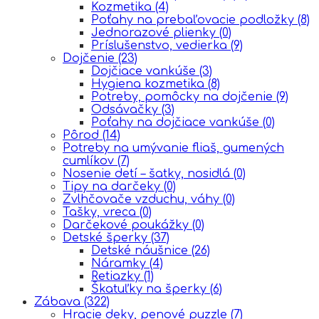
Kozmetika
(4)
Poťahy na prebaľovacie podložky
(8)
Jednorazové plienky
(0)
Príslušenstvo, vedierka
(9)
Dojčenie
(23)
Dojčiace vankúše
(3)
Hygiena kozmetika
(8)
Potreby, pomôcky na dojčenie
(9)
Odsávačky
(3)
Poťahy na dojčiace vankúše
(0)
Pôrod
(14)
Potreby na umývanie fliaš, gumených
cumlíkov
(7)
Nosenie detí – šatky, nosidlá
(0)
Tipy na darčeky
(0)
Zvlhčovače vzduchu, váhy
(0)
Tašky, vreca
(0)
Darčekové poukážky
(0)
Detské šperky
(37)
Detské náušnice
(26)
Náramky
(4)
Retiazky
(1)
Škatuľky na šperky
(6)
Zábava
(322)
Hracie deky, penové puzzle
(7)