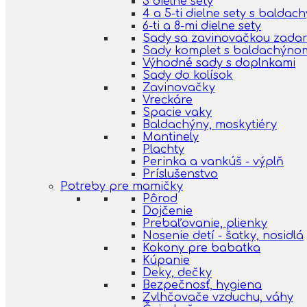
3 dielne sety
4 a 5-ti dielne sety s balda
6-ti a 8-mi dielne sety
Sady sa zavinovačkou zada
Sady komplet s baldachýno
Výhodné sady s doplnkami
Sady do kolísok
Zavinovačky
Vreckáre
Spacie vaky
Baldachýny, moskytiéry
Mantinely
Plachty
Perinka a vankúš - výplň
Príslušenstvo
Potreby pre mamičky
Pôrod
Dojčenie
Prebaľovanie, plienky
Nosenie detí - šatky, nosidlá
Kokony pre babatka
Kúpanie
Deky, dečky
Bezpečnosť, hygiena
Zvlhčovače vzduchu, váhy