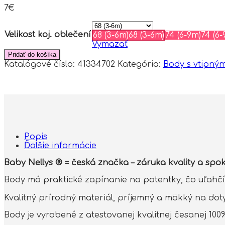
7
€
Velikost koj. oblečení
68 (3-6m)
68 (3-6m)
74 (6-9m)
74 (6-
Vymazať
Pridať do košíka
Katalógové číslo:
41334702
Kategória:
Body s vtipný
Popis
Ďalšie informácie
Baby Nellys ® = česká značka – záruka kvality a spoko
Body má praktické zapínanie na patentky, čo uľahčí
Kvalitný prírodný materiál, príjemný a mäkký na dot
Body je vyrobené z atestovanej kvalitnej česanej 100