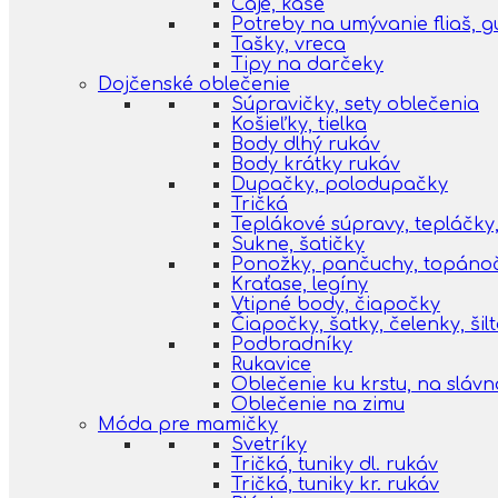
Čaje, kaše
Potreby na umývanie fliaš, 
Tašky, vreca
Tipy na darčeky
Dojčenské oblečenie
Súpravičky, sety oblečenia
Košieľky, tielka
Body dlhý rukáv
Body krátky rukáv
Dupačky, polodupačky
Tričká
Teplákové súpravy, tepláčky,
Sukne, šatičky
Ponožky, pančuchy, topáno
Kraťase, legíny
Vtipné body, čiapočky
Čiapočky, šatky, čelenky, šil
Podbradníky
Rukavice
Oblečenie ku krstu, na slávn
Oblečenie na zimu
Móda pre mamičky
Svetríky
Tričká, tuniky dl. rukáv
Tričká, tuniky kr. rukáv