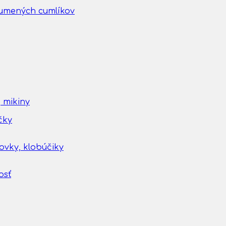
gumených cumlíkov
 mikiny
čky
tovky, klobúčiky
osť