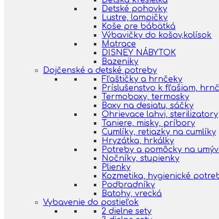
Detská kresielka
Detské pohovky
Lustre, lampičky
Koše pre bábätká
Výbavičky do košov,kolísok
Matrace
DISNEY NÁBYTOK
Bazeniky
Dojčenské a detské potreby
Fľaštičky a hrnčeky
Príslušenstvo k fľašiam, hr
Termoboxy, termosky
Boxy na desiatu, sáčky
Ohrievace lahvi, sterilizatory
Taniere, misky, príbory
Cumlíky, retiazky na cumlíky
Hryzátka, hrkálky
Potreby a pomôcky na umýva
Nočníky, stupienky
Plienky
Kozmetika, hygienické potre
Podbradníky
Batohy, vrecká
Vybavenie do postieľok
2 dielne sety