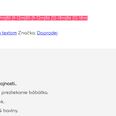
9m)
80 (9-12m)
80 (9-12m)
86 (12-18m)
86 (12-18m)
m textom
Značka:
Doprodej
jnosti..
 prezliekanie bábätka.
yk.
% bavlny.