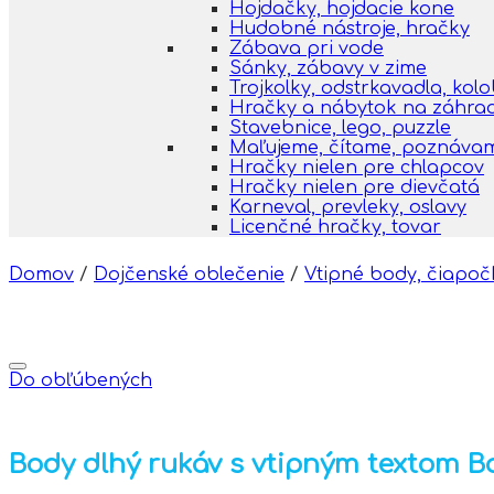
Hojdačky, hojdacie kone
Hudobné nástroje, hračky
Zábava pri vode
Sánky, zábavy v zime
Trojkolky, odstrkavadla, kol
Hračky a nábytok na záhra
Stavebnice, lego, puzzle
Maľujeme, čítame, poznáva
Hračky nielen pre chlapcov
Hračky nielen pre dievčatá
Karneval, prevleky, oslavy
Licenčné hračky, tovar
Domov
/
Dojčenské oblečenie
/
Vtipné body, čiapoč
Do obľúbených
Body dlhý rukáv s vtipným textom Bab