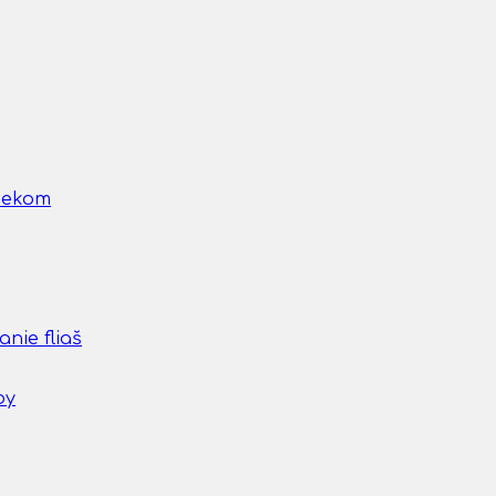
nčekom
nie fliaš
by