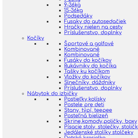
9-36kg
15-36kg
Podsedáky
Fusaky do autosedačiek
Hračky nielen na cesty
Príslušenstvo, doplnky
Kočíky
Športové a golfové
Kombinované
Kombinované
Fusáky do kočíkov
Rukávniky do kočíka
Tašky ku kočíkom
Vložky do kočíkov
Slnečníky, dáždniky
Príslušenstvo, doplnky
Nábytok do izbičky
Postieľky,kolísky
Postele pre deti
Stany, týpí, teepee
Posteľná bielizeň
Skrine,komody,poličky, boxy
Písacie stoly, stolečky, stolič
Jedálenské stolíky stolčeky