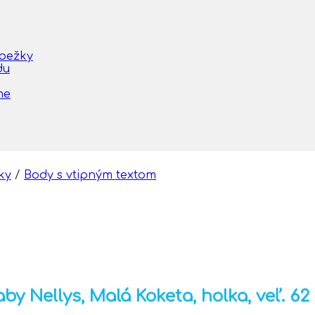
obežky
du
me
ky
/
Body s vtipným textom
y Nellys, Malá Koketa, holka, veľ. 62