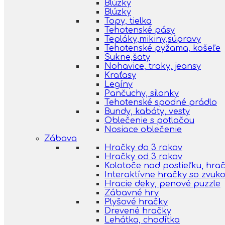
Blúzky
Blúzky
Topy, tielka
Tehotenské pásy
Tepláky,mikiny,súpravy
Tehotenské pyžama, košeľe
Sukne,šaty
Nohavice, traky, jeansy
Kraťasy
Legíny
Pančuchy, silonky
Tehotenské spodné prádlo
Bundy, kabáty, vesty
Oblečenie s potlačou
Nosiace oblečenie
Zábava
Hračky do 3 rokov
Hračky od 3 rokov
Kolotoče nad postieľku, hra
Interaktívne hračky so zvuk
Hracie deky, penové puzzle
Zábavné hry
Plyšové hračky
Drevené hračky
Lehátka, chodítka