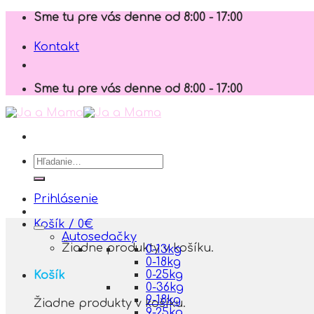
Skip
Sme tu pre vás denne od 8:00 - 17:00
to
content
Kontakt
Sme tu pre vás denne od 8:00 - 17:00
Hľadať:
Prihlásenie
Košík /
0
€
Autosedačky
Žiadne produkty v košíku.
0-13kg
0-18kg
0-25kg
Košík
0-36kg
9-18kg
Žiadne produkty v košíku.
9-25kg