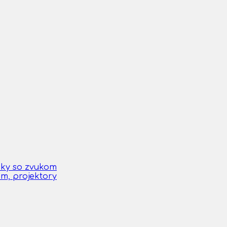
čky so zvukom
om, projektory