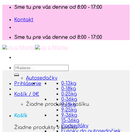
Skip
Sme tu pre vás denne od 8:00 - 17:00
to
content
Kontakt
Sme tu pre vás denne od 8:00 - 17:00
Hľadať:
Autosedačky
0-13kg
Prihlásenie
0-18kg
0-25kg
Košík /
0
€
0-36kg
Žiadne produkty v košíku.
9-18kg
9-25kg
9-36kg
Košík
15-36kg
Podsedáky
Žiadne produkty v košíku.
Fusaky do autosedačiek