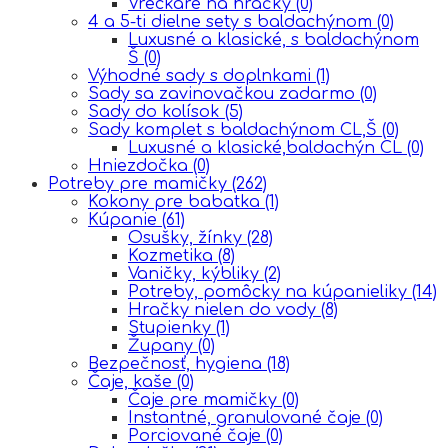
Vreckáre na hračky
(0)
4 a 5-ti dielne sety s baldachýnom
(0)
Luxusné a klasické, s baldachýnom
Š
(0)
Výhodné sady s doplnkami
(1)
Sady sa zavinovačkou zadarmo
(0)
Sady do kolísok
(5)
Sady komplet s baldachýnom CL,Š
(0)
Luxusné a klasické,baldachýn CL
(0)
Hniezdočka
(0)
Potreby pre mamičky
(262)
Kokony pre babatka
(1)
Kúpanie
(61)
Osušky, žínky
(28)
Kozmetika
(8)
Vaničky, kýbliky
(2)
Potreby, pomôcky na kúpanieliky
(14)
Hračky nielen do vody
(8)
Stupienky
(1)
Župany
(0)
Bezpečnosť, hygiena
(18)
Čaje, kaše
(0)
Čaje pre mamičky
(0)
Instantné, granulované čaje
(0)
Porciované čaje
(0)