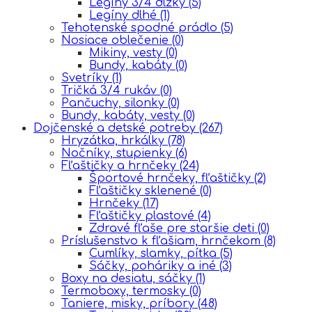
Legíny 3/4 dlžky
(5)
Legíny dlhé
(1)
Tehotenské spodné prádlo
(5)
Nosiace oblečenie
(0)
Mikiny, vesty
(0)
Bundy, kabáty
(0)
Svetríky
(1)
Tričká 3/4 rukáv
(0)
Pančuchy, silonky
(0)
Bundy, kabáty, vesty
(0)
Dojčenské a detské potreby
(267)
Hryzátka, hrkálky
(78)
Nočníky, stupienky
(6)
Fľaštičky a hrnčeky
(24)
Športové hrnčeky, fľaštičky
(2)
Fľaštičky sklenené
(0)
Hrnčeky
(17)
Fľaštičky plastové
(4)
Zdravé fľaše pre staršie deti
(0)
Príslušenstvo k fľašiam, hrnčekom
(8)
Cumlíky, slamky, pítka
(5)
Sáčky, poháriky a iné
(3)
Boxy na desiatu, sáčky
(1)
Termoboxy, termosky
(0)
Taniere, misky, príbory
(48)