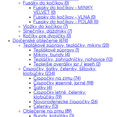
Fusáky do kočíkov
(0)
Fusaky do kočíkov – MINKY,
VELVET
(0)
Fusaky do kočíkov – VLNA
(0)
Fusaky do kočíkov – POLAR
(0)
Vložky do kočíkov
(7)
Slnečníky, dáždniky
(7)
Kočíky pre dvojičky
(0)
Dojčenské oblečenie
(674)
Teplákové súpravy, tepláčky, mikiny
(20)
Teplákové súpravy
(1)
Mikiny, bundy
(4)
Tepláčky, zahradníčky, nohavice
(13)
Teplejšie overálky jar / jeseň
(2)
Čiapočky, šatky, čelenky, šiltovky,
klobúčiky
(234)
Čiapočky na zimu
(74)
Čiapočky jesenné, jarné
(98)
Šatky
(4)
Čiapočky letné, čelenky,
klobúčiky
(19)
Novorodenecke čiapočky
(26)
Čelenky
(13)
Oblečenie na zimu
(89)
Bundy, kabátiky
(3)