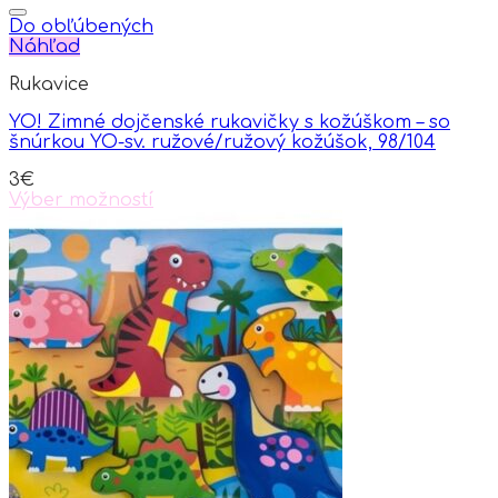
product
has
Do obľúbených
multiple
Náhľad
variants.
Rukavice
The
options
YO! Zimné dojčenské rukavičky s kožúškom – so
may
šnúrkou YO-sv. ružové/ružový kožúšok, 98/104
be
chosen
3
€
on
Výber možností
the
This
product
product
page
has
multiple
variants.
The
options
may
be
chosen
on
the
product
page