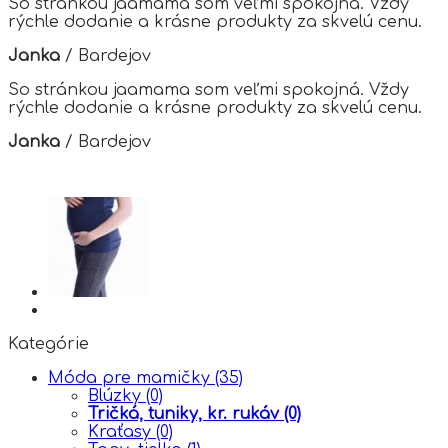
So stránkou jaamama som veľmi spokojná. Vždy
product
rýchle dodanie a krásne produkty za skvelú cenu.
page
Janka
/
Bardejov
So stránkou jaamama som veľmi spokojná. Vždy
rýchle dodanie a krásne produkty za skvelú cenu.
Janka
/
Bardejov
Kategórie
Móda pre mamičky
(35)
Blúzky
(0)
Tričká, tuniky, kr. rukáv
(0)
Kraťasy
(0)