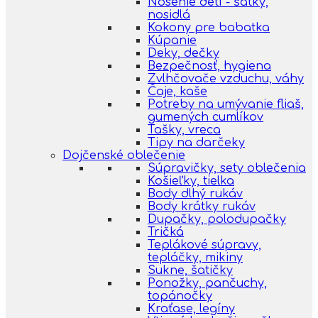
Nosenie detí - šatky,
nosidlá
Kokony pre babatka
Kúpanie
Deky, dečky
Bezpečnosť, hygiena
Zvlhčovače vzduchu, váhy
Čaje, kaše
Potreby na umývanie fliaš,
gumených cumlíkov
Tašky, vreca
Tipy na darčeky
Dojčenské oblečenie
Súpravičky, sety oblečenia
Košieľky, tielka
Body dlhý rukáv
Body krátky rukáv
Dupačky, polodupačky
Tričká
Teplákové súpravy,
tepláčky, mikiny
Sukne, šatičky
Ponožky, pančuchy,
topánočky
Kraťase, legíny