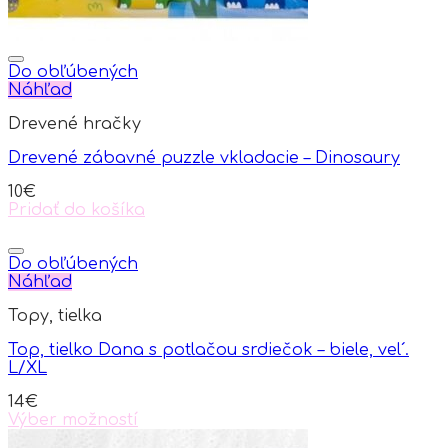
Do obľúbených
Náhľad
Drevené hračky
Drevené zábavné puzzle vkladacie – Dinosaury
10
€
Pridať do košíka
Do obľúbených
Náhľad
Topy, tielka
Top, tielko Dana s potlačou srdiečok – biele, vel´.
L/XL
14
€
Výber možností
This