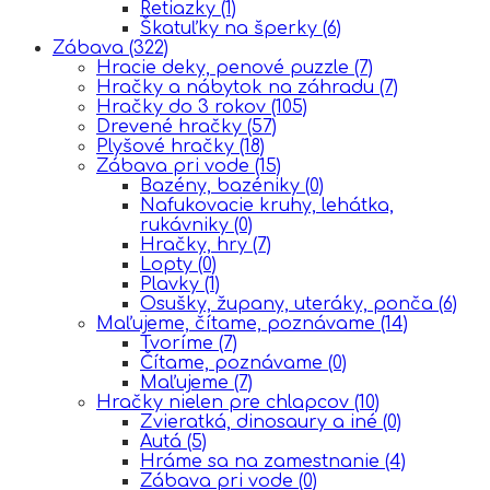
Retiazky
(1)
Škatuľky na šperky
(6)
Zábava
(322)
Hracie deky, penové puzzle
(7)
Hračky a nábytok na záhradu
(7)
Hračky do 3 rokov
(105)
Drevené hračky
(57)
Plyšové hračky
(18)
Zábava pri vode
(15)
Bazény, bazéniky
(0)
Nafukovacie kruhy, lehátka,
rukávniky
(0)
Hračky, hry
(7)
Lopty
(0)
Plavky
(1)
Osušky, župany, uteráky, ponča
(6)
Maľujeme, čítame, poznávame
(14)
Tvoríme
(7)
Čítame, poznávame
(0)
Maľujeme
(7)
Hračky nielen pre chlapcov
(10)
Zvieratká, dinosaury a iné
(0)
Autá
(5)
Hráme sa na zamestnanie
(4)
Zábava pri vode
(0)