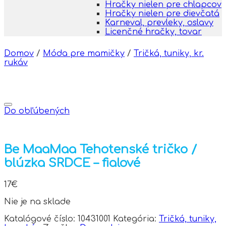
Hračky nielen pre chlapcov
Hračky nielen pre dievčatá
Karneval, prevleky, oslavy
Licenčné hračky, tovar
Domov
/
Móda pre mamičky
/
Tričká, tuniky, kr.
rukáv
Do obľúbených
Be MaaMaa Tehotenské tričko /
blúzka SRDCE – fialové
17
€
Nie je na sklade
Katalógové číslo:
10431001
Kategória:
Tričká, tuniky,