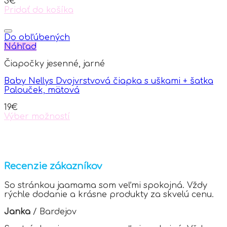
3
€
Pridať do košíka
Do obľúbených
Náhľad
Čiapočky jesenné, jarné
Baby Nellys Dvojvrstvová čiapka s uškami + šatka
Palouček, mätová
19
€
Výber možností
This
product
has
multiple
variants.
Recenzie zákazníkov
The
options
So stránkou jaamama som veľmi spokojná. Vždy
may
rýchle dodanie a krásne produkty za skvelú cenu.
be
chosen
Janka
/
Bardejov
on
the