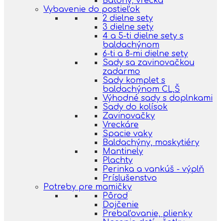
Batohy, vrecká
Vybavenie do postieľok
2 dielne sety
3 dielne sety
4 a 5-ti dielne sety s
baldachýnom
6-ti a 8-mi dielne sety
Sady sa zavinovačkou
zadarmo
Sady komplet s
baldachýnom CL,Š
Výhodné sady s doplnkami
Sady do kolísok
Zavinovačky
Vreckáre
Spacie vaky
Baldachýny, moskytiéry
Mantinely
Plachty
Perinka a vankúš - výplň
Príslušenstvo
Potreby pre mamičky
Pôrod
Dojčenie
Prebaľovanie, plienky