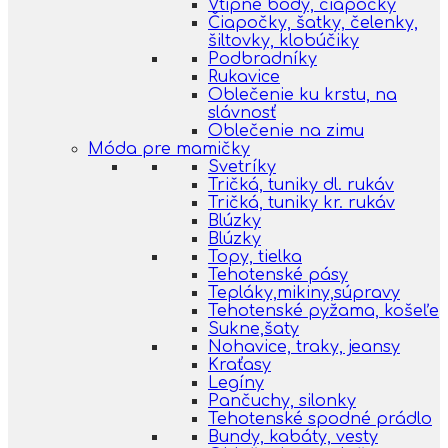
Vtipné body, čiapočky
Čiapočky, šatky, čelenky,
šiltovky, klobúčiky
Podbradníky
Rukavice
Oblečenie ku krstu, na
slávnosť
Oblečenie na zimu
Móda pre mamičky
Svetríky
Tričká, tuniky dl. rukáv
Tričká, tuniky kr. rukáv
Blúzky
Blúzky
Topy, tielka
Tehotenské pásy
Tepláky,mikiny,súpravy
Tehotenské pyžama, košeľe
Sukne,šaty
Nohavice, traky, jeansy
Kraťasy
Legíny
Pančuchy, silonky
Tehotenské spodné prádlo
Bundy, kabáty, vesty