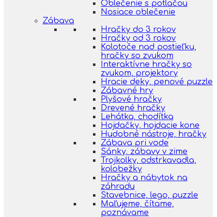
Oblečenie s potlačou
Nosiace oblečenie
Zábava
Hračky do 3 rokov
Hračky od 3 rokov
Kolotoče nad postieľku,
hračky so zvukom
Interaktívne hračky so
zvukom, projektory
Hracie deky, penové puzzle
Zábavné hry
Plyšové hračky
Drevené hračky
Lehátka, chodítka
Hojdačky, hojdacie kone
Hudobné nástroje, hračky
Zábava pri vode
Sánky, zábavy v zime
Trojkolky, odstrkavadla,
kolobežky
Hračky a nábytok na
záhradu
Stavebnice, lego, puzzle
Maľujeme, čítame,
poznávame