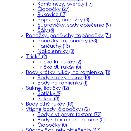
Kombinézy, overaly
(17)
Čiapočky
(27)
Rukavice
(17)
Papučky, ponožky
(8)
Súpravičky, sady oblečenia
(9)
Šály
(8)
Ponožky, pančuchy, topánočky
(71)
Ponožky, topánočky
(58)
Pančuchy
(13)
Nakolenniky
(0)
Tričká
(2)
Tričká kr. rukáv
(2)
Tričká dl. rukáv
(0)
Body krátky rukáv, na ramienka
(11)
Body krátky rukáv
(10)
Body na ramienka
(1)
Sukne, šatičky
(12)
Šatičky
(9)
Sukne
(3)
Body dlhý rukáv
(13)
Vtipné body, čiapočky
(72)
Body s vtipným textom
(72)
Body s textom na želanie
(0)
Čiapočky
(0)
Súpravičky, sety oblečenia
(47)