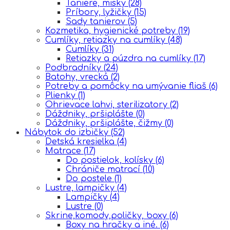
Taniere, misky
(28)
Príbory, lyžičky
(15)
Sady tanierov
(5)
Kozmetika, hygienické potreby
(19)
Cumlíky, retiazky na cumlíky
(48)
Cumlíky
(31)
Retiazky a púzdra na cumlíky
(17)
Podbradníky
(24)
Batohy, vrecká
(2)
Potreby a pomôcky na umývanie fliaš
(6)
Plienky
(1)
Ohrievace lahvi, sterilizatory
(2)
Dáždniky, pršiplášte
(0)
Dáždniky, pršiplášte, čižmy
(0)
Nábytok do izbičky
(52)
Detská kresielka
(4)
Matrace
(17)
Do postielok, kolísky
(6)
Chrániče matrací
(10)
Do postele
(1)
Lustre, lampičky
(4)
Lampičky
(4)
Lustre
(0)
Skrine,komody,poličky, boxy
(6)
Boxy na hračky a iné.
(6)