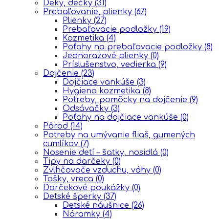
Deky, dečky
(31)
Prebaľovanie, plienky
(67)
Plienky
(27)
Prebaľovacie podložky
(19)
Kozmetika
(4)
Poťahy na prebaľovacie podložky
(8)
Jednorazové plienky
(0)
Príslušenstvo, vedierka
(9)
Dojčenie
(23)
Dojčiace vankúše
(3)
Hygiena kozmetika
(8)
Potreby, pomôcky na dojčenie
(9)
Odsávačky
(3)
Poťahy na dojčiace vankúše
(0)
Pôrod
(14)
Potreby na umývanie fliaš, gumených
cumlíkov
(7)
Nosenie detí – šatky, nosidlá
(0)
Tipy na darčeky
(0)
Zvlhčovače vzduchu, váhy
(0)
Tašky, vreca
(0)
Darčekové poukážky
(0)
Detské šperky
(37)
Detské náušnice
(26)
Náramky
(4)