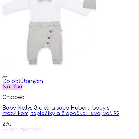
variants.
The
options
may
be
chosen
on
the
product
page
Do obľúbených
Náhľad
Chlapec
Baby Nellys 3-dielna sada Hubert, body s
motýlikom, tepláčiky a čiapočka – sivá, veľ. 92
29
€
Výber možností
This