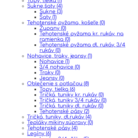
Topy, tielka
(1)
Sukne,šaty
(4)
Sukne
(3)
Šaty
(1)
Tehotenské pyžama, košeľe
(0)
Župany
(0)
Tehotenské pyžama kr. rukáv, na
ramienka
(0)
Tehotenské pyžama dl. rukáv, 3/4
rukáv
(0)
Nohavice, traky, jeansy
(1)
Nohavice
(1)
3/4 nohavice
(0)
Traky
(0)
Jeansy
(0)
Oblečenie s potlačou
(8)
Topy, tielka
(6)
Tričká, tuniky kr. rukáv
(0)
Tričká, tuniky 3/4 rukáv
(0)
Tričká, tuniky dl. rukáv
(0)
Tehotenské pásy
(2)
Tričká, tuniky, dl.rukáv
(4)
Tepláky,mikiny,súpravy
(0)
Tehotenské pásy
(4)
Legíny
(6)