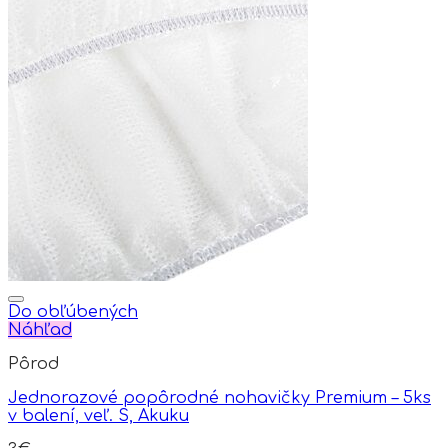
product
has
multiple
variants.
The
options
may
be
chosen
on
the
product
page
Do obľúbených
Náhľad
Pôrod
Jednorazové popôrodné nohavičky Premium – 5ks
v balení, veľ. S, Akuku