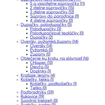
5 a viacdielne súpravičky
(11)
2 dielne súpravičky
(15)
3 dielne súpravičky
(12)
Súpravy do porodnice
(9)
4 dielne súpravičky
(0)
Dupačky, polodupačky
(5)
Polodupačky
(3)
Polodupačkové tepláčky
(0)
Dupačky
(2)
Overály, pyžamká,župany
(14)
Overály
(14)
Pyžamká
(0)
Župany
(0)
Oblečenie ku krstu, na slávnosť
(16)
Chlapec
(10)
Dievča
(5)
Doplnky
(1)
Kraťase, legíny
(4)
Košieľky, tielka
(1)
Košieľky, podkošieľky
(1)
Tielka
(0)
Podbradníky
(39)
Rukavice
(19)
Spodná bielizeň
(0)
Svetríky, svetre
(5)