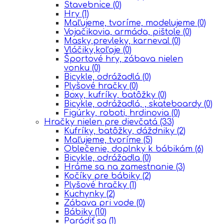
Stavebnice
(0)
Hry
(1)
Maľujeme, tvoríme, modelujeme
(0)
Vojačikovia, armáda, pištole
(0)
Masky,prevleky, karneval
(0)
Vláčiky,koľaje
(0)
Športové hry, zábava nielen
vonku
(0)
Bicykle, odrážadlá
(0)
Plyšové hračky
(0)
Boxy, kufríky, batôžky
(0)
Bicykle, odrážadlá, , skateboardy
(0)
Figúrky, roboti, hrdinovia
(0)
Hračky nielen pre dievčatá
(33)
Kufríky, batôžky, dáždniky
(2)
Maľujeme, tvoríme
(5)
Oblečenie, doplnky k bábikám
(6)
Bicykle, odrážadla
(0)
Hráme sa na zamestnanie
(3)
Kočíky pre bábiky
(2)
Plyšové hračky
(1)
Kuchynky
(2)
Zábava pri vode
(0)
Bábiky
(10)
Parádiť sa
(1)