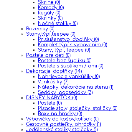
Skrine
(0)
Komody
(0)
Regály
(0)
Skrinky
(0)
Nočné stolíky
(0)
Bazeniky
(0)
Stany,týpí,teepee
(0)
Prislušenstvo, doplňky
(0)
Komplet týpí s vybavením
(0)
Stany, týpí, teepee
(0)
Postele pre deti
(0)
Postele bez šuplíku
(0)
Postele s šuplíkom / ami
(0)
Dekoracje, doplňky
(14)
Nahrievacie vankúšiky
(0)
Vankúšiky
(7)
Nálepky, dekorácie na stenu
(1)
Sedáky, podsedáky
(3)
DISNEY NÁBYTOK
(0)
Postele
(0)
Písacie stoly, stolečky, stoličky
(0)
Boxy na hračky
(0)
Výbavičky do košov,kolísok
(0)
Cestovné postieľky, ohrádky
(1)
Jedálenské stolíky stolčeky
(1)