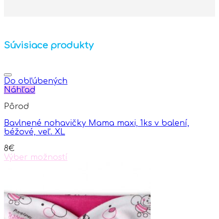
Súvisiace produkty
Do obľúbených
Náhľad
Pôrod
Bavlnené nohavičky Mama maxi, 1ks v balení,
béžové, veľ. XL
8
€
Výber možností
This
product
has
multiple
variants.
The
options