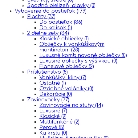
Spodná bielizeň, plavky
(0)
Vybavenie do postieľok
(179)
Plachty
(37)
Do postieľok
(36)
Do kolísok
(1)
2 dielne sety
(34)
Klasické obliečky
(1)
Obliečky k vankúšikovým
mantinelom
(28)
Luxusné kombinované obliečky
(0)
Luxusné obliečky s výšivkou
(0)
Flanelové obliečky
(2)
Príslušenstvo
(8)
Vankúšiky, kliny
(7)
Ostatné
(1)
Ozdobné volániky
(0)
Dekorácie
(0)
Zavinovačky
(37)
Zavinovacie na stuhy
(14)
Luxusné
(7)
Klasické
(9)
Multifunkčné
(2)
Perové
(5)
Ku krstu
(0)