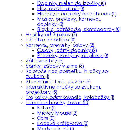
Doplnky nielen do izbičky
(0)
Hry, puzzle a iné
(0)
Hračky a doplnky na záhradu
(0)
Masky, prevleky, karneval,
doplnky
(0)
Bicykle, odrážadla, skateboardy
(0)
Hračky od 3 rokov
(7)
Lehátka, chodítka
(0)
Karneval, prevleky, oslavy
(2)
Oslavy, párty doplnky
(2)
Prevleky, kostýmy, doplnky
(0)
Zábavné hry
(5)
Sánky, zábavy v zime
(8)
Kolotoče nad postieľku, hračky so
zvukom
(1)
Stavebnice, lego, puzzle
(5)
Interaktívne hračky so zvukom,
projektory
(8)
Trojkolky, odstrkavadla, kolobežky
(1)
Licenčné hračky, tovar
(10)
Krtko
(1)
Mickey Mouse
(2)
Cars
(0)
Ĺadové kráľovstvo
(0)
Medvedík Pú
(1)