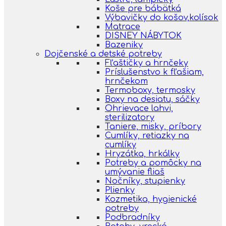
Koše pre bábätká
Výbavičky do košov,kolísok
Matrace
DISNEY NÁBYTOK
Bazeniky
Dojčenské a detské potreby
Fľaštičky a hrnčeky
Príslušenstvo k fľašiam,
hrnčekom
Termoboxy, termosky
Boxy na desiatu, sáčky
Ohrievace lahvi,
sterilizatory
Taniere, misky, príbory
Cumlíky, retiazky na
cumlíky
Hryzátka, hrkálky
Potreby a pomôcky na
umývanie fliaš
Nočníky, stupienky
Plienky
Kozmetika, hygienické
potreby
Podbradníky