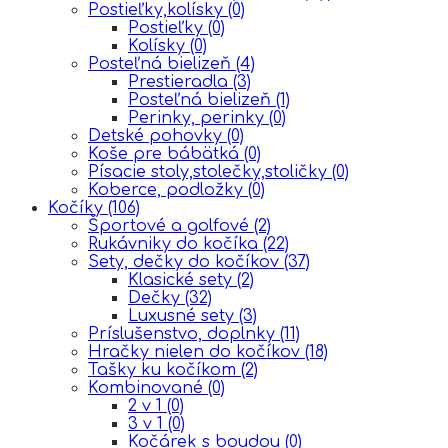
Postieľky,kolísky
(0)
Postieľky
(0)
Kolísky
(0)
Posteľná bielizeň
(4)
Prestieradla
(3)
Posteľná bielizeň
(1)
Perinky, perinky
(0)
Detské pohovky
(0)
Koše pre bábätká
(0)
Písacie stoly,stolečky,stoličky
(0)
Koberce, podložky
(0)
Kočíky
(106)
Športové a golfové
(2)
Rukávniky do kočíka
(22)
Sety, dečky do kočíkov
(37)
Klasické sety
(2)
Dečky
(32)
Luxusné sety
(3)
Príslušenstvo, doplnky
(11)
Hračky nielen do kočíkov
(18)
Tašky ku kočíkom
(2)
Kombinované
(0)
2 v 1
(0)
3 v 1
(0)
Kočárek s boudou
(0)