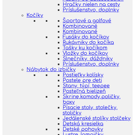
Hračky nielen na cesty
Príslušenstvo, doplnky
Kočíky
Športové a golfové
Kombinované
Kombinované
Fusáky do kočíkov
Rukávniky do kočíka
Tašky ku kočíkom
Vložky do kočíkov
Slnečníky, dáždniky
Príslušenstvo, doplnky
Nábytok do izbičky
Postieľky,kolísky
Postele pre deti
Stany, týpí, teepee
Posteľná bielizeň
Skrine,komody,poličky,
boxy
Písacie stoly, stolečky,
stoličky
Jedálenské stolíky stolčeky
Detská kresielka
Detské pohovky
Lustre, lampičky