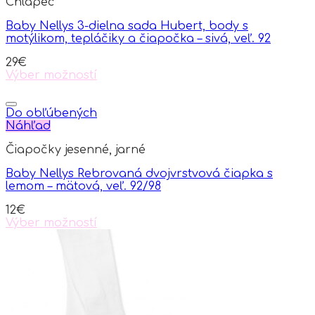
Chlapec
Baby Nellys 3-dielna sada Hubert, body s
motýlikom, tepláčiky a čiapočka – sivá, veľ. 92
29
€
Výber možností
This
product
has
Do obľúbených
multiple
Náhľad
variants.
Čiapočky jesenné, jarné
The
options
Baby Nellys Rebrovaná dvojvrstvová čiapka s
may
lemom – mätová, veľ. 92/98
be
chosen
12
€
on
Výber možností
the
This
product
product
page
has
multiple
variants.
The
options