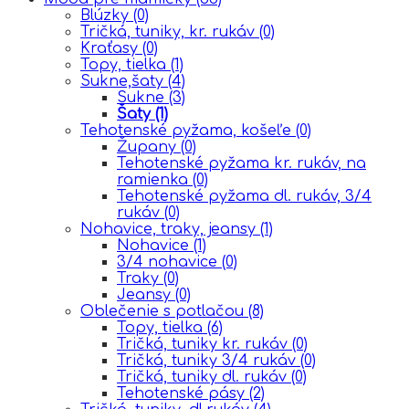
Blúzky
(0)
Tričká, tuniky, kr. rukáv
(0)
Kraťasy
(0)
Topy, tielka
(1)
Sukne,šaty
(4)
Sukne
(3)
Šaty
(1)
Tehotenské pyžama, košeľe
(0)
Župany
(0)
Tehotenské pyžama kr. rukáv, na
ramienka
(0)
Tehotenské pyžama dl. rukáv, 3/4
rukáv
(0)
Nohavice, traky, jeansy
(1)
Nohavice
(1)
3/4 nohavice
(0)
Traky
(0)
Jeansy
(0)
Oblečenie s potlačou
(8)
Topy, tielka
(6)
Tričká, tuniky kr. rukáv
(0)
Tričká, tuniky 3/4 rukáv
(0)
Tričká, tuniky dl. rukáv
(0)
Tehotenské pásy
(2)