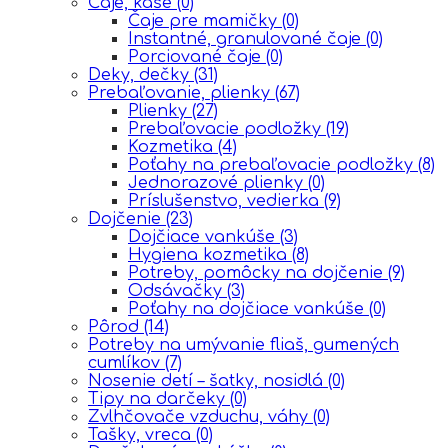
Čaje, kaše
(0)
Čaje pre mamičky
(0)
Instantné, granulované čaje
(0)
Porciované čaje
(0)
Deky, dečky
(31)
Prebaľovanie, plienky
(67)
Plienky
(27)
Prebaľovacie podložky
(19)
Kozmetika
(4)
Poťahy na prebaľovacie podložky
(8)
Jednorazové plienky
(0)
Príslušenstvo, vedierka
(9)
Dojčenie
(23)
Dojčiace vankúše
(3)
Hygiena kozmetika
(8)
Potreby, pomôcky na dojčenie
(9)
Odsávačky
(3)
Poťahy na dojčiace vankúše
(0)
Pôrod
(14)
Potreby na umývanie fliaš, gumených
cumlíkov
(7)
Nosenie detí – šatky, nosidlá
(0)
Tipy na darčeky
(0)
Zvlhčovače vzduchu, váhy
(0)
Tašky, vreca
(0)