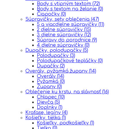
Body s vtipným textom
(72)
Body s textom na želanie
(0)
Čiapočky
(0)
Súpravičky, sety oblečenia
(47)
5 a viacdielne súpravičky
(11)
2 dielne súpravičky
(15)
3 dielne súpravičky
(12)
Súpravy do porodnice
(9)
4 dielne súpravičky
(0)
Dupačky, polodupačky
(5)
Polodupačky
(3)
Polodupačkové tepláčky
(0)
Dupačky
(2)
Overály, pyžamká,župany
(14)
Overály
(14)
Pyžamká
(0)
Župany
(0)
Oblečenie ku krstu, na slávnosť
(16)
Chlapec
(10)
Dievča
(5)
Doplnky
(1)
Kraťase, legíny
(4)
Košieľky, tielka
(1)
Košieľky, podkošieľky
(1)
Tielka
(0)