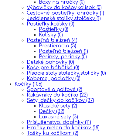
Boxy na hračky
(0)
Výbavičky do košov,kolísok
(0)
Cestovné postieľky, ohrádky
(1)
Jedálenské stolíky stolčeky
(1)
Postieľky,kolísky
(0)
Postieľky
(0)
Kolísky
(0)
Posteľná bielizeň
(4)
Prestieradla
(3)
Posteľná bielizeň
(1)
Perinky, perinky
(0)
Detské pohovky
(0)
Koše pre bábätká
(0)
Písacie stoly,stolečky,stoličky
(0)
Koberce, podložky
(0)
Kočíky
(106)
Športové a golfové
(2)
Rukávniky do kočíka
(22)
Sety, dečky do kočíkov
(37)
Klasické sety
(2)
Dečky
(32)
Luxusné sety
(3)
Príslušenstvo, doplnky
(11)
Hračky nielen do kočíkov
(18)
Tašky ku kočíkom
(2)