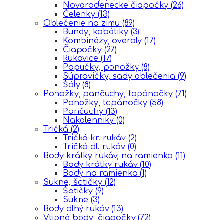
Novorodenecke čiapočky
(26)
Čelenky
(13)
Oblečenie na zimu
(89)
Bundy, kabátiky
(3)
Kombinézy, overaly
(17)
Čiapočky
(27)
Rukavice
(17)
Papučky, ponožky
(8)
Súpravičky, sady oblečenia
(9)
Šály
(8)
Ponožky, pančuchy, topánočky
(71)
Ponožky, topánočky
(58)
Pančuchy
(13)
Nakolenniky
(0)
Tričká
(2)
Tričká kr. rukáv
(2)
Tričká dl. rukáv
(0)
Body krátky rukáv, na ramienka
(11)
Body krátky rukáv
(10)
Body na ramienka
(1)
Sukne, šatičky
(12)
Šatičky
(9)
Sukne
(3)
Body dlhý rukáv
(13)
Vtipné body, čiapočky
(72)