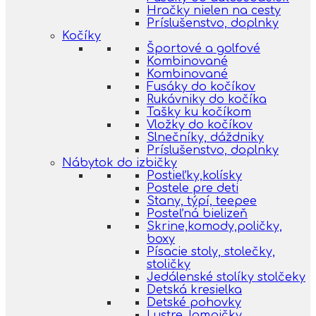
Hračky nielen na cesty
Príslušenstvo, doplnky
Kočíky
Športové a golfové
Kombinované
Kombinované
Fusáky do kočíkov
Rukávniky do kočíka
Tašky ku kočíkom
Vložky do kočíkov
Slnečníky, dáždniky
Príslušenstvo, doplnky
Nábytok do izbičky
Postieľky,kolísky
Postele pre deti
Stany, týpí, teepee
Posteľná bielizeň
Skrine,komody,poličky,
boxy
Písacie stoly, stolečky,
stoličky
Jedálenské stolíky stolčeky
Detská kresielka
Detské pohovky
Lustre, lampičky