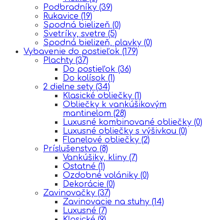
Podbradníky
(39)
Rukavice
(19)
Spodná bielizeň
(0)
Svetríky, svetre
(5)
Spodná bielizeň, plavky
(0)
Vybavenie do postieľok
(179)
Plachty
(37)
Do postieľok
(36)
Do kolísok
(1)
2 dielne sety
(34)
Klasické obliečky
(1)
Obliečky k vankúšikovým
mantinelom
(28)
Luxusné kombinované obliečky
(0)
Luxusné obliečky s výšivkou
(0)
Flanelové obliečky
(2)
Príslušenstvo
(8)
Vankúšiky, kliny
(7)
Ostatné
(1)
Ozdobné volániky
(0)
Dekorácie
(0)
Zavinovačky
(37)
Zavinovacie na stuhy
(14)
Luxusné
(7)
Klasické
(9)