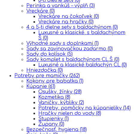
6-ti dielne sety
(0)
Perinka a vankúš – výplň
(3)
Vreckáre
(0)
Vreckáre na čokoľvek
(0)
Vreckáre na hračky
(0)
4 a 5-ti dielne sety s baldachýnom
(0)
Luxusné a klasické, s baldachýnom
Š
(0)
Výhodné sady s doplnkami
(1)
Sady sa zavinovačkou zadarmo
(0)
Sady do kolísok
(5)
Sady komplet s baldachýnom CL,Š
(0)
Luxusné a klasické,baldachýn CL
(0)
Hniezdočka
(0)
Potreby pre mamičky
(262)
Kokony pre babatka
(1)
Kúpanie
(61)
Osušky, žínky
(28)
Kozmetika
(8)
Vaničky, kýbliky
(2)
Potreby, pomôcky na kúpanieliky
(14)
Hračky nielen do vody
(8)
Stupienky
(1)
Župany
(0)
Bezpečnosť, hygiena
(18)