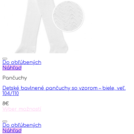
may
be
chosen
on
the
product
page
Do obľúbených
Náhľad
Pančuchy
Detské bavlnené pančuchy so vzorom – biele, veľ.
104/110
8
€
Výber možností
This
product
has
Do obľúbených
multiple
Náhľad