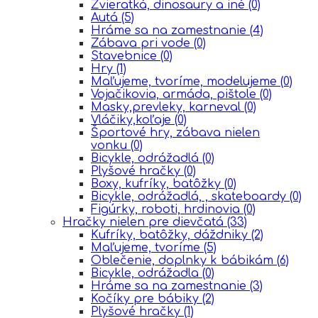
Zvieratká, dinosaury a iné
(0)
Autá
(5)
Hráme sa na zamestnanie
(4)
Zábava pri vode
(0)
Stavebnice
(0)
Hry
(1)
Maľujeme, tvoríme, modelujeme
(0)
Vojačikovia, armáda, pištole
(0)
Masky,prevleky, karneval
(0)
Vláčiky,koľaje
(0)
Športové hry, zábava nielen
vonku
(0)
Bicykle, odrážadlá
(0)
Plyšové hračky
(0)
Boxy, kufríky, batôžky
(0)
Bicykle, odrážadlá, , skateboardy
(0)
Figúrky, roboti, hrdinovia
(0)
Hračky nielen pre dievčatá
(33)
Kufríky, batôžky, dáždniky
(2)
Maľujeme, tvoríme
(5)
Oblečenie, doplnky k bábikám
(6)
Bicykle, odrážadla
(0)
Hráme sa na zamestnanie
(3)
Kočíky pre bábiky
(2)
Plyšové hračky
(1)