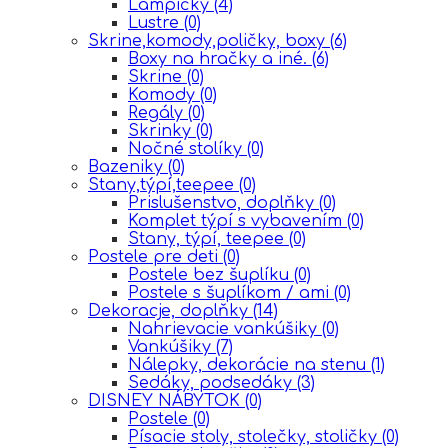
Lampičky
(4)
Lustre
(0)
Skrine,komody,poličky, boxy
(6)
Boxy na hračky a iné.
(6)
Skrine
(0)
Komody
(0)
Regály
(0)
Skrinky
(0)
Nočné stolíky
(0)
Bazeniky
(0)
Stany,týpí,teepee
(0)
Prislušenstvo, doplňky
(0)
Komplet týpí s vybavením
(0)
Stany, týpí, teepee
(0)
Postele pre deti
(0)
Postele bez šuplíku
(0)
Postele s šuplíkom / ami
(0)
Dekoracje, doplňky
(14)
Nahrievacie vankúšiky
(0)
Vankúšiky
(7)
Nálepky, dekorácie na stenu
(1)
Sedáky, podsedáky
(3)
DISNEY NÁBYTOK
(0)
Postele
(0)
Písacie stoly, stolečky, stoličky
(0)