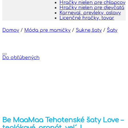
Hračky nielen pre chlapcov
Hračky nielen pre dievčatá
Karneval, prevleky, oslavy
Licenčné hračky, tovar
Domov
/
Móda pre mamičky
/
Sukne,šaty
/
Šaty
Do obľúbených
Be MaaMaa Tehotenské šaty Love –
teplákové, granát, vel´. L