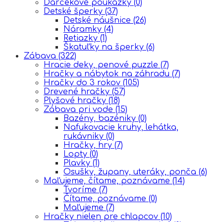
Darčekové poukážky
(0)
Detské šperky
(37)
Detské náušnice
(26)
Náramky
(4)
Retiazky
(1)
Škatuľky na šperky
(6)
Zábava
(322)
Hracie deky, penové puzzle
(7)
Hračky a nábytok na záhradu
(7)
Hračky do 3 rokov
(105)
Drevené hračky
(57)
Plyšové hračky
(18)
Zábava pri vode
(15)
Bazény, bazéniky
(0)
Nafukovacie kruhy, lehátka,
rukávniky
(0)
Hračky, hry
(7)
Lopty
(0)
Plavky
(1)
Osušky, župany, uteráky, ponča
(6)
Maľujeme, čítame, poznávame
(14)
Tvoríme
(7)
Čítame, poznávame
(0)
Maľujeme
(7)
Hračky nielen pre chlapcov
(10)