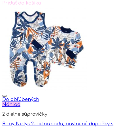
Pridať do košíka
Do obľúbených
Náhľad
2 dielne súpravičky
Baby Nellys 2-dielna sada, bavlnené dupačky s