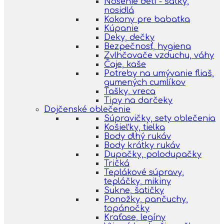
Nosenie detí - šatky,
nosidlá
Kokony pre babatka
Kúpanie
Deky, dečky
Bezpečnosť, hygiena
Zvlhčovače vzduchu, váhy
Čaje, kaše
Potreby na umývanie fliaš,
gumených cumlíkov
Tašky, vreca
Tipy na darčeky
Dojčenské oblečenie
Súpravičky, sety oblečenia
Košieľky, tielka
Body dlhý rukáv
Body krátky rukáv
Dupačky, polodupačky
Tričká
Teplákové súpravy,
tepláčky, mikiny
Sukne, šatičky
Ponožky, pančuchy,
topánočky
Kraťase, legíny