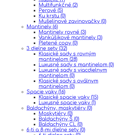
Multifunkčné
(2)
Perové
(5)
Ku krstu
(0)
Mušelinové zavinovačky
(0)
Mantinely
(6)
Mantinely rovné
(3)
Vankúšikové mantinely
(3)
Pletené copy
(0)
3 dielne sety
(32)
Klasické sady s rovným
mantinelom
(28)
Luxusné sady s mantinelom
(0)
Luxusné sady s viacdielnym
mantinelom
(0)
Klasické sady s oválnym
mantinelom
(0)
Spacie vaky
(16)
Klasické spacie vaky
(15)
Luxusné spacie vaky
(1)
Baldachýny, moskytiéry
(0)
Moskytiéry
(0)
Baldachýny Š
(0)
Baldachýny CL
(0)
6-ti a 8-mi dielne sety
(0)