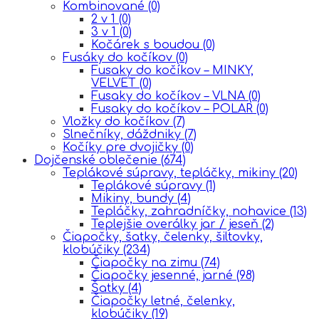
Kombinované
(0)
2 v 1
(0)
3 v 1
(0)
Kočárek s boudou
(0)
Fusáky do kočíkov
(0)
Fusaky do kočíkov – MINKY,
VELVET
(0)
Fusaky do kočíkov – VLNA
(0)
Fusaky do kočíkov – POLAR
(0)
Vložky do kočíkov
(7)
Slnečníky, dáždniky
(7)
Kočíky pre dvojičky
(0)
Dojčenské oblečenie
(674)
Teplákové súpravy, tepláčky, mikiny
(20)
Teplákové súpravy
(1)
Mikiny, bundy
(4)
Tepláčky, zahradníčky, nohavice
(13)
Teplejšie overálky jar / jeseň
(2)
Čiapočky, šatky, čelenky, šiltovky,
klobúčiky
(234)
Čiapočky na zimu
(74)
Čiapočky jesenné, jarné
(98)
Šatky
(4)
Čiapočky letné, čelenky,
klobúčiky
(19)