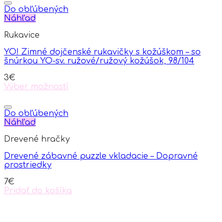
Do obľúbených
Náhľad
Rukavice
YO! Zimné dojčenské rukavičky s kožúškom – so
šnúrkou YO-sv. ružové/ružový kožúšok, 98/104
3
€
Výber možností
This
product
has
Do obľúbených
multiple
Náhľad
variants.
Drevené hračky
The
options
Drevené zábavné puzzle vkladacie – Dopravné
may
prostriedky
be
chosen
7
€
on
Pridať do košíka
the
product
page