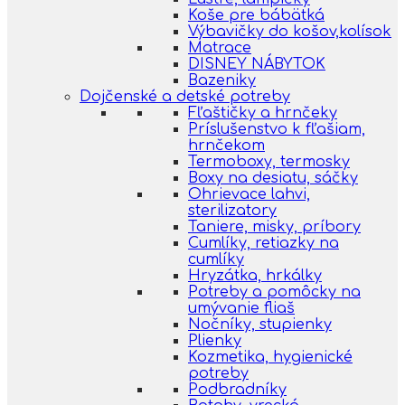
Koše pre bábätká
Výbavičky do košov,kolísok
Matrace
DISNEY NÁBYTOK
Bazeniky
Dojčenské a detské potreby
Fľaštičky a hrnčeky
Príslušenstvo k fľašiam,
hrnčekom
Termoboxy, termosky
Boxy na desiatu, sáčky
Ohrievace lahvi,
sterilizatory
Taniere, misky, príbory
Cumlíky, retiazky na
cumlíky
Hryzátka, hrkálky
Potreby a pomôcky na
umývanie fliaš
Nočníky, stupienky
Plienky
Kozmetika, hygienické
potreby
Podbradníky