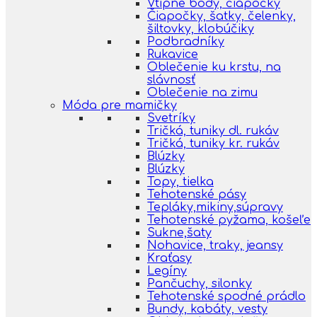
Vtipné body, čiapočky
Čiapočky, šatky, čelenky,
šiltovky, klobúčiky
Podbradníky
Rukavice
Oblečenie ku krstu, na
slávnosť
Oblečenie na zimu
Móda pre mamičky
Svetríky
Tričká, tuniky dl. rukáv
Tričká, tuniky kr. rukáv
Blúzky
Blúzky
Topy, tielka
Tehotenské pásy
Tepláky,mikiny,súpravy
Tehotenské pyžama, košeľe
Sukne,šaty
Nohavice, traky, jeansy
Kraťasy
Legíny
Pančuchy, silonky
Tehotenské spodné prádlo
Bundy, kabáty, vesty