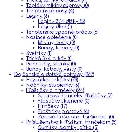
Tričká, tuniky, dl.rukáv
(4)
Tepláky,mikiny,súpravy
(0)
Tehotenské pásy
(4)
Legíny
(6)
Legíny 3/4 dlžky
(5)
Legíny dlhé
(1)
Tehotenské spodné prádlo
(5)
Nosiace oblečenie
(0)
Mikiny, vesty
(0)
Bundy, kabáty
(0)
Svetríky
(1)
Tričká 3/4 rukáv
(0)
Pančuchy, silonky
(0)
Bundy, kabáty, vesty
(0)
Dojčenské a detské potreby
(267)
Hryzátka, hrkálky
(78)
Nočníky, stupienky
(6)
Fľaštičky a hrnčeky
(24)
Športové hrnčeky, fľaštičky
(2)
Fľaštičky sklenené
(0)
Hrnčeky
(17)
Fľaštičky plastové
(4)
Zdravé fľaše pre staršie deti
(0)
Príslušenstvo k fľašiam, hrnčekom
(8)
Cumlíky, slamky, pítka
(5)