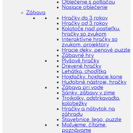
Oblečenie s potlačou
Nosiace oblečenie
Zábava
Hračky do 3 rokov
Hračky od 3 rokov
Kolotoče nad postieľku,
hračky so zvukom
Interaktívne hračky so
zvukom, projektory
Hracie deky, penové puzzle
Zábavné hry
Plyšové hračky
Drevené hračky
Lehátka, chodítka
Hojdačky, hojdacie kone
Hudobné nástroje, hračky
Zábava pri vode
Sánky, zábavy v zime
Trojkolky, odstrkavadla,
kolobežky
Hračky a nábytok na
záhradu
Stavebnice, lego, puzzle
Maľujeme, čítame,
poznávame