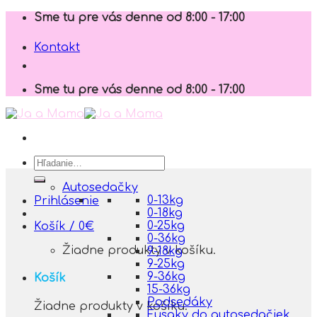
Skip
Sme tu pre vás denne od 8:00 - 17:00
to
content
Kontakt
Sme tu pre vás denne od 8:00 - 17:00
Hľadať:
Autosedačky
0-13kg
Prihlásenie
0-18kg
0-25kg
Košík /
0
€
0-36kg
Žiadne produkty v košíku.
9-18kg
9-25kg
9-36kg
Košík
15-36kg
Podsedáky
Žiadne produkty v košíku.
Fusaky do autosedačiek