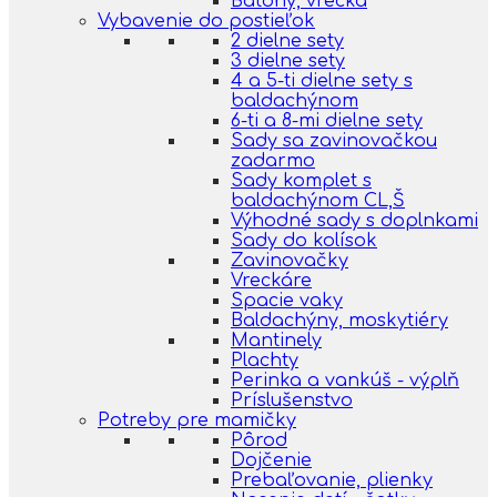
Batohy, vrecká
Vybavenie do postieľok
2 dielne sety
3 dielne sety
4 a 5-ti dielne sety s
baldachýnom
6-ti a 8-mi dielne sety
Sady sa zavinovačkou
zadarmo
Sady komplet s
baldachýnom CL,Š
Výhodné sady s doplnkami
Sady do kolísok
Zavinovačky
Vreckáre
Spacie vaky
Baldachýny, moskytiéry
Mantinely
Plachty
Perinka a vankúš - výplň
Príslušenstvo
Potreby pre mamičky
Pôrod
Dojčenie
Prebaľovanie, plienky