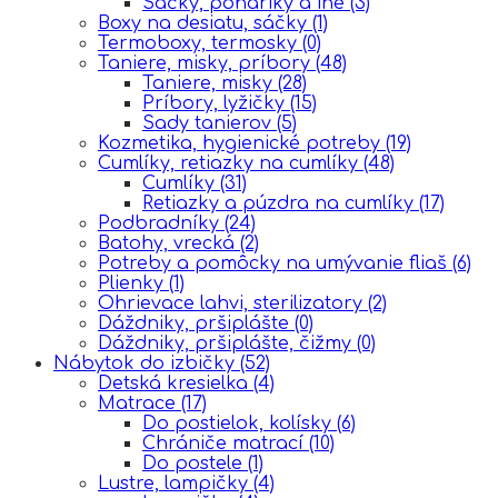
Sáčky, poháriky a iné
(3)
Boxy na desiatu, sáčky
(1)
Termoboxy, termosky
(0)
Taniere, misky, príbory
(48)
Taniere, misky
(28)
Príbory, lyžičky
(15)
Sady tanierov
(5)
Kozmetika, hygienické potreby
(19)
Cumlíky, retiazky na cumlíky
(48)
Cumlíky
(31)
Retiazky a púzdra na cumlíky
(17)
Podbradníky
(24)
Batohy, vrecká
(2)
Potreby a pomôcky na umývanie fliaš
(6)
Plienky
(1)
Ohrievace lahvi, sterilizatory
(2)
Dáždniky, pršiplášte
(0)
Dáždniky, pršiplášte, čižmy
(0)
Nábytok do izbičky
(52)
Detská kresielka
(4)
Matrace
(17)
Do postielok, kolísky
(6)
Chrániče matrací
(10)
Do postele
(1)
Lustre, lampičky
(4)