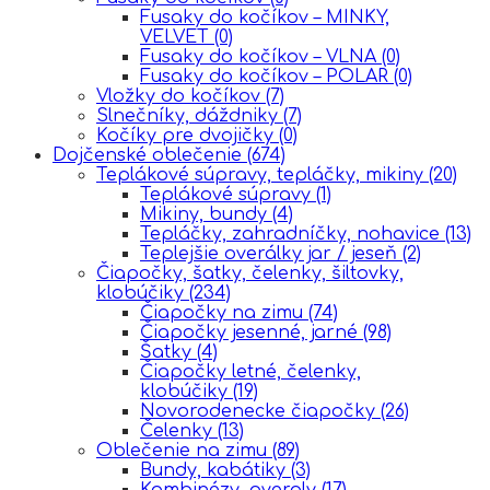
Fusaky do kočíkov – MINKY,
VELVET
(0)
Fusaky do kočíkov – VLNA
(0)
Fusaky do kočíkov – POLAR
(0)
Vložky do kočíkov
(7)
Slnečníky, dáždniky
(7)
Kočíky pre dvojičky
(0)
Dojčenské oblečenie
(674)
Teplákové súpravy, tepláčky, mikiny
(20)
Teplákové súpravy
(1)
Mikiny, bundy
(4)
Tepláčky, zahradníčky, nohavice
(13)
Teplejšie overálky jar / jeseň
(2)
Čiapočky, šatky, čelenky, šiltovky,
klobúčiky
(234)
Čiapočky na zimu
(74)
Čiapočky jesenné, jarné
(98)
Šatky
(4)
Čiapočky letné, čelenky,
klobúčiky
(19)
Novorodenecke čiapočky
(26)
Čelenky
(13)
Oblečenie na zimu
(89)
Bundy, kabátiky
(3)
Kombinézy, overaly
(17)