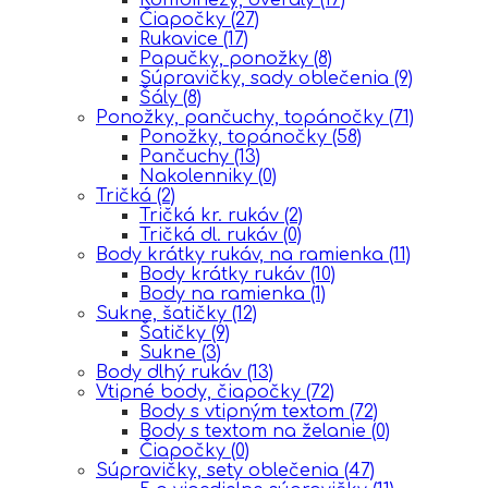
Čiapočky
(27)
Rukavice
(17)
Papučky, ponožky
(8)
Súpravičky, sady oblečenia
(9)
Šály
(8)
Ponožky, pančuchy, topánočky
(71)
Ponožky, topánočky
(58)
Pančuchy
(13)
Nakolenniky
(0)
Tričká
(2)
Tričká kr. rukáv
(2)
Tričká dl. rukáv
(0)
Body krátky rukáv, na ramienka
(11)
Body krátky rukáv
(10)
Body na ramienka
(1)
Sukne, šatičky
(12)
Šatičky
(9)
Sukne
(3)
Body dlhý rukáv
(13)
Vtipné body, čiapočky
(72)
Body s vtipným textom
(72)
Body s textom na želanie
(0)
Čiapočky
(0)
Súpravičky, sety oblečenia
(47)