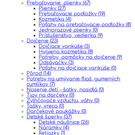
Prebaľovanie, plienky
(67)
Plienky
(27)
Prebaľovacie podložky
(19)
Kozmetika
(4)
Poťahy na prebaľovacie podložky
(8)
Jednorazové plienky
(0)
Príslušenstvo, vedierka
(9)
Dojčenie
(23)
Dojčiace vankúše
(3)
Hygiena kozmetika
(8)
Potreby, pomôcky na dojčenie
(9)
Odsávačky
(3)
Poťahy na dojčiace vankúše
(0)
Pôrod
(14)
Potreby na umývanie fliaš, gumených
cumlíkov
(7)
Nosenie detí – šatky, nosidlá
(0)
Tipy na darčeky
(0)
Zvlhčovače vzduchu, váhy
(0)
Tašky, vreca
(0)
Darčekové poukážky
(0)
Detské šperky
(37)
Detské náušnice
(26)
Náramky
(4)
Retiazky
(1)