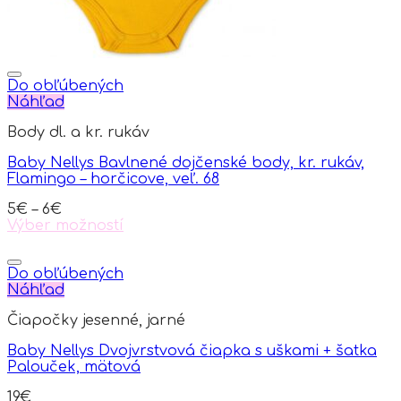
page
Do obľúbených
Náhľad
Body dl. a kr. rukáv
Baby Nellys Bavlnené dojčenské body, kr. rukáv,
Flamingo – horčicove, veľ. 68
5
€
–
6
€
Výber možností
This
product
has
Do obľúbených
multiple
Náhľad
variants.
Čiapočky jesenné, jarné
The
options
Baby Nellys Dvojvrstvová čiapka s uškami + šatka
may
Palouček, mätová
be
chosen
19
€