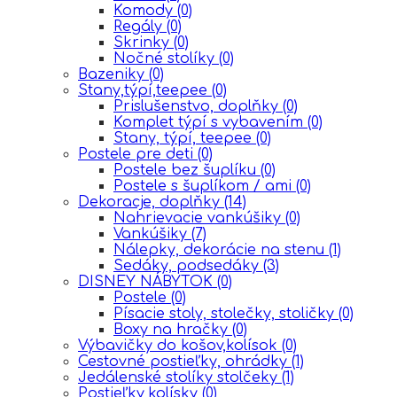
Komody
(0)
Regály
(0)
Skrinky
(0)
Nočné stolíky
(0)
Bazeniky
(0)
Stany,týpí,teepee
(0)
Prislušenstvo, doplňky
(0)
Komplet týpí s vybavením
(0)
Stany, týpí, teepee
(0)
Postele pre deti
(0)
Postele bez šuplíku
(0)
Postele s šuplíkom / ami
(0)
Dekoracje, doplňky
(14)
Nahrievacie vankúšiky
(0)
Vankúšiky
(7)
Nálepky, dekorácie na stenu
(1)
Sedáky, podsedáky
(3)
DISNEY NÁBYTOK
(0)
Postele
(0)
Písacie stoly, stolečky, stoličky
(0)
Boxy na hračky
(0)
Výbavičky do košov,kolísok
(0)
Cestovné postieľky, ohrádky
(1)
Jedálenské stolíky stolčeky
(1)
Postieľky,kolísky
(0)