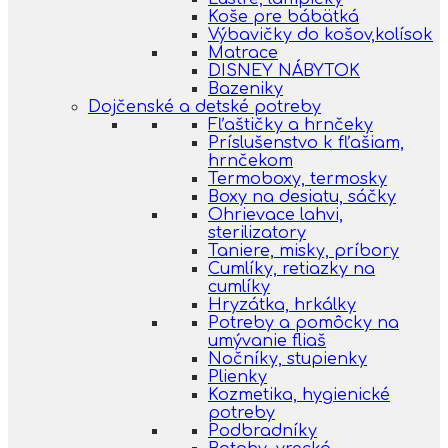
Koše pre bábätká
Výbavičky do košov,kolísok
Matrace
DISNEY NÁBYTOK
Bazeniky
Dojčenské a detské potreby
Fľaštičky a hrnčeky
Príslušenstvo k fľašiam,
hrnčekom
Termoboxy, termosky
Boxy na desiatu, sáčky
Ohrievace lahvi,
sterilizatory
Taniere, misky, príbory
Cumlíky, retiazky na
cumlíky
Hryzátka, hrkálky
Potreby a pomôcky na
umývanie fliaš
Nočníky, stupienky
Plienky
Kozmetika, hygienické
potreby
Podbradníky