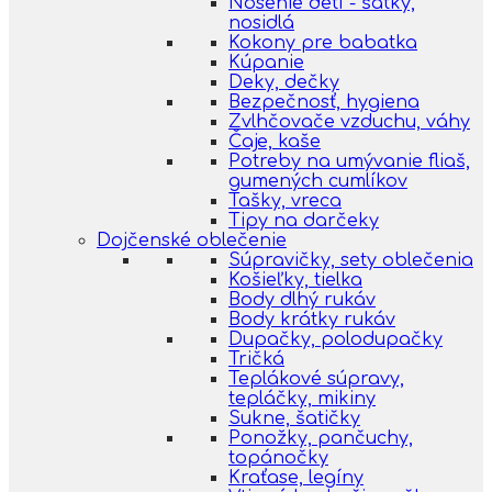
Nosenie detí - šatky,
nosidlá
Kokony pre babatka
Kúpanie
Deky, dečky
Bezpečnosť, hygiena
Zvlhčovače vzduchu, váhy
Čaje, kaše
Potreby na umývanie fliaš,
gumených cumlíkov
Tašky, vreca
Tipy na darčeky
Dojčenské oblečenie
Súpravičky, sety oblečenia
Košieľky, tielka
Body dlhý rukáv
Body krátky rukáv
Dupačky, polodupačky
Tričká
Teplákové súpravy,
tepláčky, mikiny
Sukne, šatičky
Ponožky, pančuchy,
topánočky
Kraťase, legíny