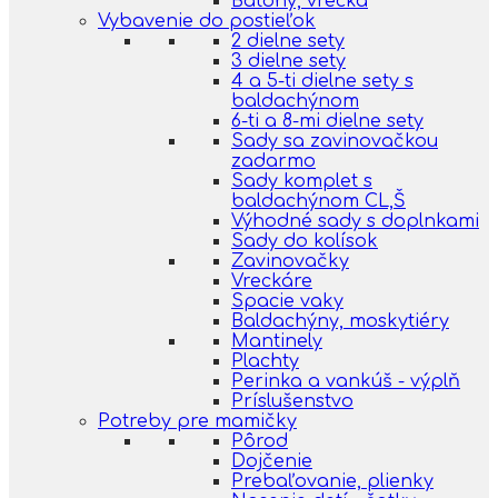
Batohy, vrecká
Vybavenie do postieľok
2 dielne sety
3 dielne sety
4 a 5-ti dielne sety s
baldachýnom
6-ti a 8-mi dielne sety
Sady sa zavinovačkou
zadarmo
Sady komplet s
baldachýnom CL,Š
Výhodné sady s doplnkami
Sady do kolísok
Zavinovačky
Vreckáre
Spacie vaky
Baldachýny, moskytiéry
Mantinely
Plachty
Perinka a vankúš - výplň
Príslušenstvo
Potreby pre mamičky
Pôrod
Dojčenie
Prebaľovanie, plienky