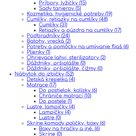
Príbory, lyžičky
(15)
Sady tanierov
(5)
Kozmetika, hygienické potreby
(19)
Cumlíky, retiazky na cumlíky
(48)
Cumlíky
(31)
Retiazky a púzdra na cumlíky
(17)
Podbradníky
(24)
Batohy, vrecká
(2)
Potreby a pomôcky na umývanie fliaš
(6)
Plienky
(1)
Ohrievace lahvi, sterilizatory
(2)
Dáždniky, pršiplášte
(0)
Dáždniky, pršiplášte, čižmy
(0)
Nábytok do izbičky
(52)
Detská kresielka
(4)
Matrace
(17)
Do postielok, kolísky
(6)
Chrániče matrací
(10)
Do postele
(1)
Lustre, lampičky
(4)
Lampičky
(4)
Lustre
(0)
Skrine,komody,poličky, boxy
(6)
Boxy na hračky a iné.
(6)
Skrine
(0)