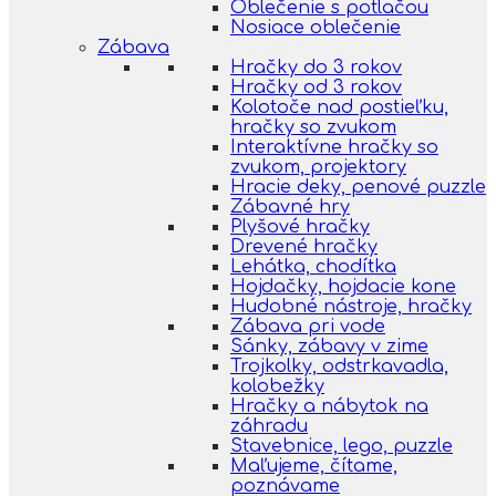
Oblečenie s potlačou
Nosiace oblečenie
Zábava
Hračky do 3 rokov
Hračky od 3 rokov
Kolotoče nad postieľku,
hračky so zvukom
Interaktívne hračky so
zvukom, projektory
Hracie deky, penové puzzle
Zábavné hry
Plyšové hračky
Drevené hračky
Lehátka, chodítka
Hojdačky, hojdacie kone
Hudobné nástroje, hračky
Zábava pri vode
Sánky, zábavy v zime
Trojkolky, odstrkavadla,
kolobežky
Hračky a nábytok na
záhradu
Stavebnice, lego, puzzle
Maľujeme, čítame,
poznávame