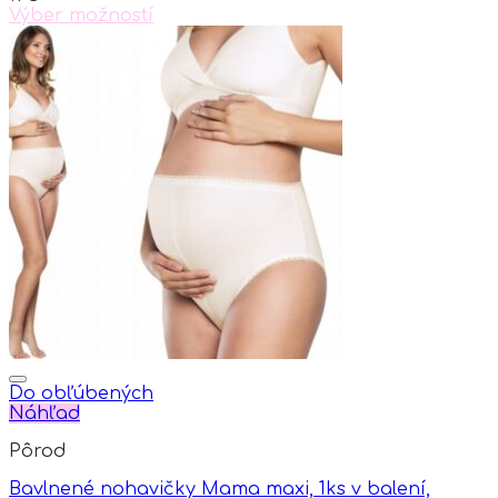
on
Výber možností
the
This
product
product
page
has
multiple
variants.
The
options
may
be
chosen
on
the
product
page
Do obľúbených
Náhľad
Pôrod
Bavlnené nohavičky Mama maxi, 1ks v balení,