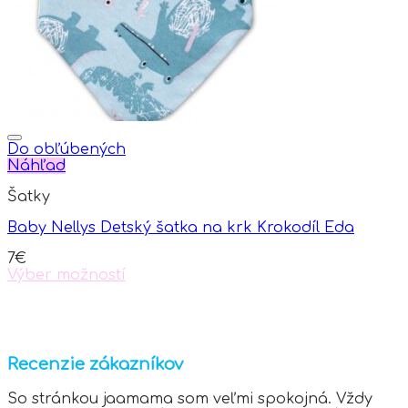
chosen
on
the
product
page
Do obľúbených
Náhľad
Šatky
Baby Nellys Detský šatka na krk Krokodíl Eda
7
€
Výber možností
This
product
has
multiple
variants.
Recenzie zákazníkov
The
options
So stránkou jaamama som veľmi spokojná. Vždy
may