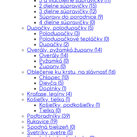
5 a viacdielne súpravičky
(11)
2 dielne súpravičky
(15)
3 dielne súpravičky
(12)
Súpravy do porodnice
(9)
4 dielne súpravičky
(0)
Dupačky, polodupačky
(5)
Polodupačky
(3)
Polodupačkové tepláčky
(0)
Dupačky
(2)
Overály, pyžamká,župany
(14)
Overály
(14)
Pyžamká
(0)
Župany
(0)
Oblečenie ku krstu, na slávnosť
(16)
Chlapec
(10)
Dievča
(5)
Doplnky
(1)
Kraťase, legíny
(4)
Košieľky, tielka
(1)
Košieľky, podkošieľky
(1)
Tielka
(0)
Podbradníky
(39)
Rukavice
(19)
Spodná bielizeň
(0)
Svetríky, svetre
(5)