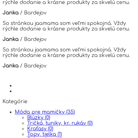
rýchle dodanie a krásne produkty za skvelú cenu.
be
chosen
Janka
/
Bardejov
on
the
So stránkou jaamama som veľmi spokojná. Vždy
product
rýchle dodanie a krásne produkty za skvelú cenu.
page
Janka
/
Bardejov
So stránkou jaamama som veľmi spokojná. Vždy
rýchle dodanie a krásne produkty za skvelú cenu.
Janka
/
Bardejov
Kategórie
Móda pre mamičky
(35)
Blúzky
(0)
Tričká, tuniky, kr. rukáv
(0)
Kraťasy
(0)
Topy, tielka
(1)