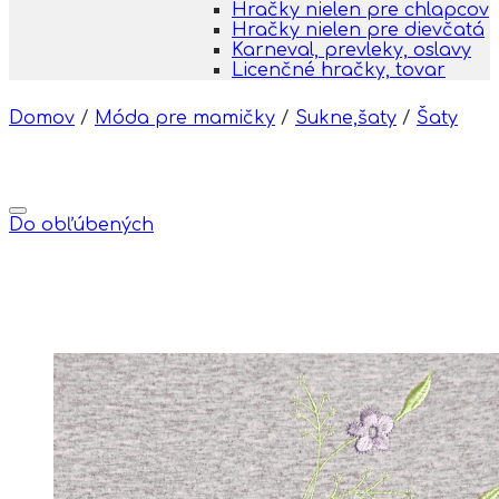
Hračky nielen pre chlapcov
Hračky nielen pre dievčatá
Karneval, prevleky, oslavy
Licenčné hračky, tovar
Domov
/
Móda pre mamičky
/
Sukne,šaty
/
Šaty
Do obľúbených