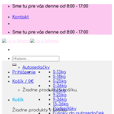
Skip
Sme tu pre vás denne od 8:00 - 17:00
to
content
Kontakt
Sme tu pre vás denne od 8:00 - 17:00
Hľadať:
Autosedačky
0-13kg
Prihlásenie
0-18kg
0-25kg
Košík /
0
€
0-36kg
Žiadne produkty v košíku.
9-18kg
9-25kg
9-36kg
Košík
15-36kg
Podsedáky
Žiadne produkty v košíku.
Fusaky do autosedačiek