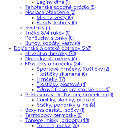
Legíny dlhé
(1)
Tehotenské spodné prádlo
(5)
Nosiace oblečenie
(0)
Mikiny, vesty
(0)
Bundy, kabáty
(0)
Svetríky
(1)
Tričká 3/4 rukáv
(0)
Pančuchy, silonky
(0)
Bundy, kabáty, vesty
(0)
Dojčenské a detské potreby
(267)
Hryzátka, hrkálky
(78)
Nočníky, stupienky
(6)
Fľaštičky a hrnčeky
(24)
Športové hrnčeky, fľaštičky
(2)
Fľaštičky sklenené
(0)
Hrnčeky
(17)
Fľaštičky plastové
(4)
Zdravé fľaše pre staršie deti
(0)
Príslušenstvo k fľašiam, hrnčekom
(8)
Cumlíky, slamky, pítka
(5)
Sáčky, poháriky a iné
(3)
Boxy na desiatu, sáčky
(1)
Termoboxy, termosky
(0)
Taniere, misky, príbory
(48)
Taniere, misky
(28)