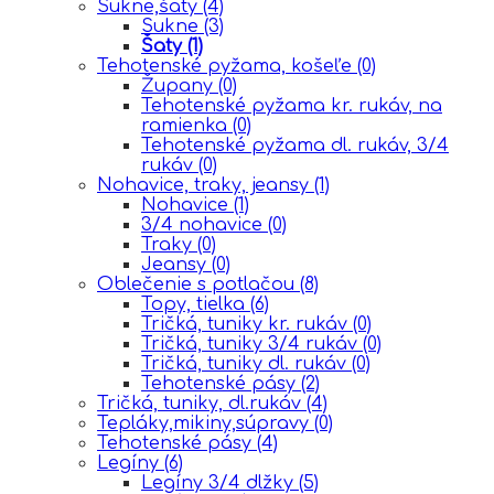
Sukne,šaty
(4)
Sukne
(3)
Šaty
(1)
Tehotenské pyžama, košeľe
(0)
Župany
(0)
Tehotenské pyžama kr. rukáv, na
ramienka
(0)
Tehotenské pyžama dl. rukáv, 3/4
rukáv
(0)
Nohavice, traky, jeansy
(1)
Nohavice
(1)
3/4 nohavice
(0)
Traky
(0)
Jeansy
(0)
Oblečenie s potlačou
(8)
Topy, tielka
(6)
Tričká, tuniky kr. rukáv
(0)
Tričká, tuniky 3/4 rukáv
(0)
Tričká, tuniky dl. rukáv
(0)
Tehotenské pásy
(2)
Tričká, tuniky, dl.rukáv
(4)
Tepláky,mikiny,súpravy
(0)
Tehotenské pásy
(4)
Legíny
(6)
Legíny 3/4 dlžky
(5)