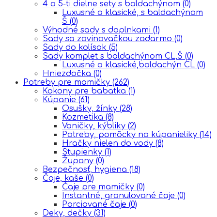
4 a 5-ti dielne sety s baldachýnom
(0)
Luxusné a klasické, s baldachýnom
Š
(0)
Výhodné sady s doplnkami
(1)
Sady sa zavinovačkou zadarmo
(0)
Sady do kolísok
(5)
Sady komplet s baldachýnom CL,Š
(0)
Luxusné a klasické,baldachýn CL
(0)
Hniezdočka
(0)
Potreby pre mamičky
(262)
Kokony pre babatka
(1)
Kúpanie
(61)
Osušky, žínky
(28)
Kozmetika
(8)
Vaničky, kýbliky
(2)
Potreby, pomôcky na kúpanieliky
(14)
Hračky nielen do vody
(8)
Stupienky
(1)
Župany
(0)
Bezpečnosť, hygiena
(18)
Čaje, kaše
(0)
Čaje pre mamičky
(0)
Instantné, granulované čaje
(0)
Porciované čaje
(0)
Deky, dečky
(31)