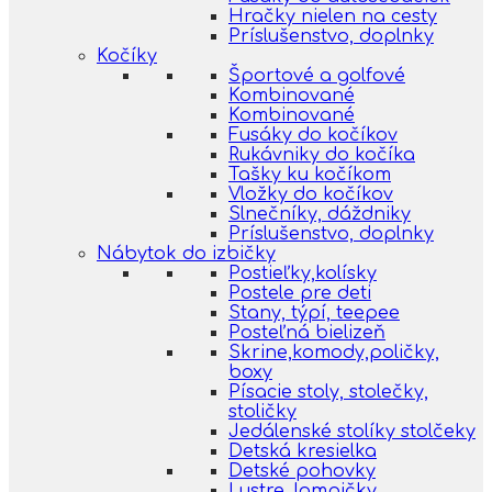
Hračky nielen na cesty
Príslušenstvo, doplnky
Kočíky
Športové a golfové
Kombinované
Kombinované
Fusáky do kočíkov
Rukávniky do kočíka
Tašky ku kočíkom
Vložky do kočíkov
Slnečníky, dáždniky
Príslušenstvo, doplnky
Nábytok do izbičky
Postieľky,kolísky
Postele pre deti
Stany, týpí, teepee
Posteľná bielizeň
Skrine,komody,poličky,
boxy
Písacie stoly, stolečky,
stoličky
Jedálenské stolíky stolčeky
Detská kresielka
Detské pohovky
Lustre, lampičky