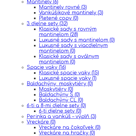
Mantinely
(6)
Mantinely rovné
(3)
Vankúšikové mantinely
(3)
Pletené copy
(0)
3 dielne sety
(32)
Klasické sady s rovným
mantinelom
(28)
Luxusné sady s mantinelom
(0)
Luxusné sady s viacdielnym
mantinelom
(0)
Klasické sady s oválnym
mantinelom
(0)
Spacie vaky
(16)
Klasické spacie vaky
(15)
Luxusné spacie vaky
(1)
Baldachýny, moskytiéry
(0)
Moskytiéry
(0)
Baldachýny Š
(0)
Baldachýny CL
(0)
6-ti a 8-mi dielne sety
(0)
6-ti dielne sety
(0)
Perinka a vankúš – výplň
(3)
Vreckáre
(0)
Vreckáre na čokoľvek
(0)
Vreckáre na hračky
(0)