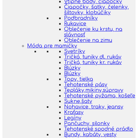
Vtipné body, čiapočky
Čiapočky, šatky, čelenky,
šiltovky, klobúčiky
Podbradníky
Rukavice
Oblečenie ku krstu, na
slávnosť
Oblečenie na zimu
Móda pre mamičky
Svetríky
Tričká, tuniky dl. rukáv
Tričká, tuniky kr. rukáv
Blúzky
Blúzky
Topy, tielka
Tehotenské pásy
Tepláky,mikiny,súpravy
Tehotenské pyžama, košeľe
Sukne,šaty
Nohavice, traky, jeansy
Kraťasy
Legíny
Pančuchy, silonky
Tehotenské spodné prádlo
Bundy, kabáty, vesty