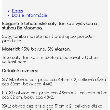
Popis
Ďalšie informácie
Elegantné tehotenské šaty, tunika s výšivkou a
stuhou Be Maamaa.
Šaty, tuniku môžete nosiť pred aj po pôrode –
praktické.
Materiál:
95% bavlna, 5% elastan.
Túto šaty, tuniku si môžete objednávať v týchto
veľkostiach:
Detailné rozmery:
S / M:
obvod cez prsia cca 44cm x 2, celková dĺžka
cca 80cm, boky cca 44×2.
L / XL:
obvod cez prsia cca 48cm x 2,, celková dĺžka
cca 82 cm, boky cca 48×2.
XXL:
obvod cez prsia cca 51cm x 2,, celková dĺžka