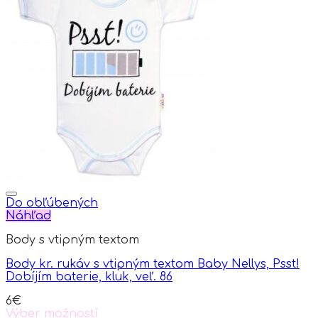
multiple
variants.
The
options
may
be
chosen
on
the
product
page
Do obľúbených
Náhľad
Body s vtipným textom
Body kr. rukáv s vtipným textom Baby Nellys, Psst!
Dobíjím baterie, kluk, veľ. 86
6
€
Výber možností