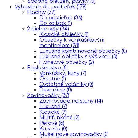
Spodná bielizeň, plavky
(0)
Vybavenie do postieľok
(179)
Plachty
(37)
Do postieľok
(36)
Do kolísok
(1)
2 dielne sety
(34)
Klasické obliečky
(1)
Obliečky k vankúšikovým
mantinelom
(28)
Luxusné kombinované obliečky
(0)
Luxusné obliečky s výšivkou
(0)
Flanelové obliečky
(2)
Príslušenstvo
(8)
Vankúšiky, kliny
(7)
Ostatné
(1)
Ozdobné volániky
(0)
Dekorácie
(0)
Zavinovačky
(37)
Zavinovacie na stuhy
(14)
Luxusné
(7)
Klasické
(9)
Multifunkčné
(2)
Perové
(5)
Ku krstu
(0)
Mušelinové zavinovačky
(0)