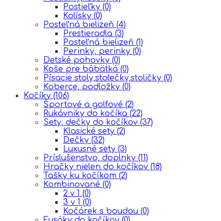
Postieľky
(0)
Kolísky
(0)
Posteľná bielizeň
(4)
Prestieradla
(3)
Posteľná bielizeň
(1)
Perinky, perinky
(0)
Detské pohovky
(0)
Koše pre bábätká
(0)
Písacie stoly,stolečky,stoličky
(0)
Koberce, podložky
(0)
Kočíky
(106)
Športové a golfové
(2)
Rukávniky do kočíka
(22)
Sety, dečky do kočíkov
(37)
Klasické sety
(2)
Dečky
(32)
Luxusné sety
(3)
Príslušenstvo, doplnky
(11)
Hračky nielen do kočíkov
(18)
Tašky ku kočíkom
(2)
Kombinované
(0)
2 v 1
(0)
3 v 1
(0)
Kočárek s boudou
(0)
Fusáky do kočíkov
(0)