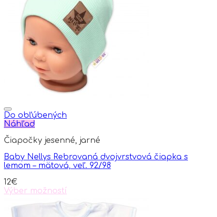
Do obľúbených
Náhľad
Čiapočky jesenné, jarné
Baby Nellys Rebrovaná dvojvrstvová čiapka s
lemom – mätová, veľ. 92/98
12
€
Výber možností
This
product
has