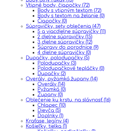
Vtipné body, čiapočky
(72)
Body s vtipným textom
(72)
Body s textom na želanie
(0)
Čiapočky
(0)
Súpravičky, sety oblečenia
(47)
5 a viacdielne súpravičky
(11)
2 dielne súpravičky
(15)
3 dielne súpravičky
(12)
Súpravy do porodnice
(9)
4 dielne súpravičky
(0)
Dupačky, polodupačky
(5)
Polodupačky
(3)
Polodupačkové tepláčky
(0)
Dupačky
(2)
Overály, pyžamká,župany
(14)
Overály
(14)
Pyžamká
(0)
Župany
(0)
Oblečenie ku krstu, na slávnosť
(16)
Chlapec
(10)
Dievča
(5)
Doplnky
(1)
Kraťase, legíny
(4)
Košieľky, tielka
(1)