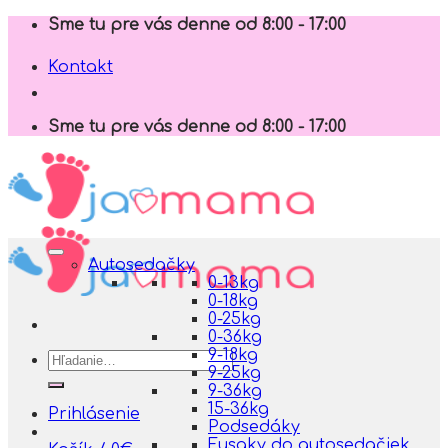
Skip
Sme tu pre vás denne od 8:00 - 17:00
to
content
Kontakt
Sme tu pre vás denne od 8:00 - 17:00
Autosedačky
0-13kg
0-18kg
0-25kg
0-36kg
9-18kg
Hľadať:
9-25kg
9-36kg
15-36kg
Prihlásenie
Podsedáky
Fusaky do autosedačiek