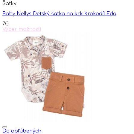
Šatky
Baby Nellys Detský šatka na krk Krokodíl Eda
7
€
Výber možností
This
product
has
multiple
variants.
The
options
may
be
chosen
on
the
product
page
Do obľúbených