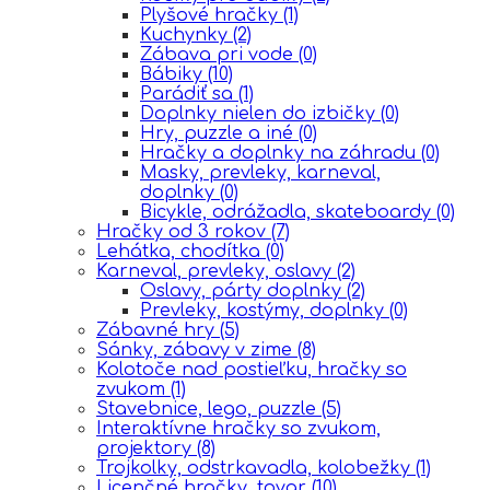
Plyšové hračky
(1)
Kuchynky
(2)
Zábava pri vode
(0)
Bábiky
(10)
Parádiť sa
(1)
Doplnky nielen do izbičky
(0)
Hry, puzzle a iné
(0)
Hračky a doplnky na záhradu
(0)
Masky, prevleky, karneval,
doplnky
(0)
Bicykle, odrážadla, skateboardy
(0)
Hračky od 3 rokov
(7)
Lehátka, chodítka
(0)
Karneval, prevleky, oslavy
(2)
Oslavy, párty doplnky
(2)
Prevleky, kostýmy, doplnky
(0)
Zábavné hry
(5)
Sánky, zábavy v zime
(8)
Kolotoče nad postieľku, hračky so
zvukom
(1)
Stavebnice, lego, puzzle
(5)
Interaktívne hračky so zvukom,
projektory
(8)
Trojkolky, odstrkavadla, kolobežky
(1)
Licenčné hračky, tovar
(10)