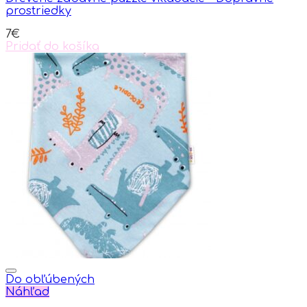
prostriedky
7
€
Pridať do košíka
Do obľúbených
Náhľad