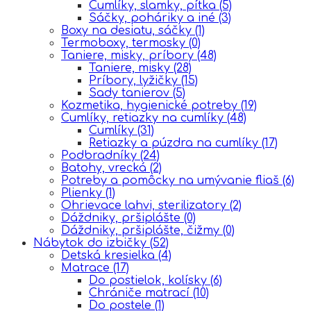
Cumlíky, slamky, pítka
(5)
Sáčky, poháriky a iné
(3)
Boxy na desiatu, sáčky
(1)
Termoboxy, termosky
(0)
Taniere, misky, príbory
(48)
Taniere, misky
(28)
Príbory, lyžičky
(15)
Sady tanierov
(5)
Kozmetika, hygienické potreby
(19)
Cumlíky, retiazky na cumlíky
(48)
Cumlíky
(31)
Retiazky a púzdra na cumlíky
(17)
Podbradníky
(24)
Batohy, vrecká
(2)
Potreby a pomôcky na umývanie fliaš
(6)
Plienky
(1)
Ohrievace lahvi, sterilizatory
(2)
Dáždniky, pršiplášte
(0)
Dáždniky, pršiplášte, čižmy
(0)
Nábytok do izbičky
(52)
Detská kresielka
(4)
Matrace
(17)
Do postielok, kolísky
(6)
Chrániče matrací
(10)
Do postele
(1)