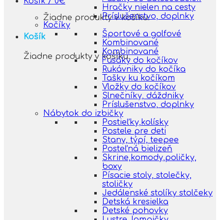
Košík /
0
€
Hračky nielen na cesty
Príslušenstvo, doplnky
Žiadne produkty v košíku.
Kočíky
Športové a golfové
Košík
Kombinované
Kombinované
Žiadne produkty v košíku.
Fusáky do kočíkov
Rukávniky do kočíka
Tašky ku kočíkom
Vložky do kočíkov
Slnečníky, dáždniky
Príslušenstvo, doplnky
Nábytok do izbičky
Postieľky,kolísky
Postele pre deti
Stany, týpí, teepee
Posteľná bielizeň
Skrine,komody,poličky,
boxy
Písacie stoly, stolečky,
stoličky
Jedálenské stolíky stolčeky
Detská kresielka
Detské pohovky
Lustre, lampičky