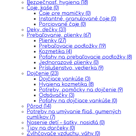
Bezpečnosť, hygiena
(18)
Čaje, kaše
(0)
Čaje pre mamičky
(0)
Instantné, granulované čaje
(0)
Porciované čaje
(0)
Deky, dečky
(31)
Prebaľovanie, plienky
(67)
Plienky
(27)
Prebaľovacie podložky
(19)
Kozmetika
(4)
Poťahy na prebaľovacie podložky
(8)
Jednorazové plienky
(0)
Príslušenstvo, vedierka
(9)
Dojčenie
(23)
Dojčiace vankúše
(3)
Hygiena kozmetika
(8)
Potreby, pomôcky na dojčenie
(9)
Odsávačky
(3)
Poťahy na dojčiace vankúše
(0)
Pôrod
(14)
Potreby na umývanie fliaš, gumených
cumlíkov
(7)
Nosenie detí – šatky, nosidlá
(0)
Tipy na darčeky
(0)
Zvlhčovače vzduchu, váhy
(0)