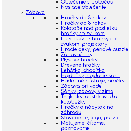
Oblečenie s potlačou
Nosiace oblečenie
Zábava
Hračky do 3 rokov
Hračky od 3 rokov
Kolotoče nad postieľku,
hračky so zvukom
Interaktívne hračky so
zvukom, projektory
Hracie deky, penové puzzle
Zábavné hry
Plyšové hračky
Drevené hračky
Lehátka, chodítka
Hojdačky, hojdacie kone
Hudobné nástroje, hračky
Zábava pri vode
Sánky, zábavy v zime
Trojkolky, odstrkavadla,
kolobežky
Hračky a nábytok na
záhradu
Stavebnice, lego, puzzle
Maľujeme, čítame,
poznávame