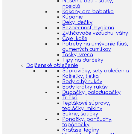
Nosenie detí - šatky,
nosidlá
Kokony pre babatka
Kúpanie
Deky, dečky
Bezpečnosť, hygiena
Zvlhčovače vzduchu, váhy
Čaje, kaše
Potreby na umývanie fliaš,
gumených cumlíkov
Tašky, vreca
Tipy na darčeky
Dojčenské oblečenie
Súpravičky, sety oblečenia
Košieľky, tielka
Body dlhý rukáv
Body krátky rukáv
Dupačky, polodupačky
Tričká
Teplákové súpravy,
tepláčky, mikiny
Sukne, šatičky
Ponožky, pančuchy,
topánočky
Kraťase, legíny