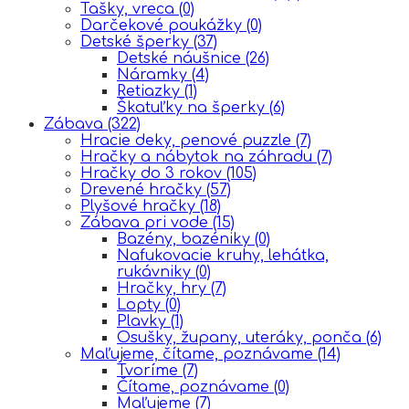
Tašky, vreca
(0)
Darčekové poukážky
(0)
Detské šperky
(37)
Detské náušnice
(26)
Náramky
(4)
Retiazky
(1)
Škatuľky na šperky
(6)
Zábava
(322)
Hracie deky, penové puzzle
(7)
Hračky a nábytok na záhradu
(7)
Hračky do 3 rokov
(105)
Drevené hračky
(57)
Plyšové hračky
(18)
Zábava pri vode
(15)
Bazény, bazéniky
(0)
Nafukovacie kruhy, lehátka,
rukávniky
(0)
Hračky, hry
(7)
Lopty
(0)
Plavky
(1)
Osušky, župany, uteráky, ponča
(6)
Maľujeme, čítame, poznávame
(14)
Tvoríme
(7)
Čítame, poznávame
(0)
Maľujeme
(7)