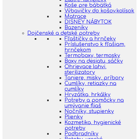
Koše pre bábätká
Výbavičky do košov,kolísok
Matrace
DISNEY NÁBYTOK
Bazeniky
Dojčenské a detské potreby
Fľaštičky a hrnčeky
Príslušenstvo k fľašiam,
hrnčekom
Termoboxy, termosky
Boxy na desiatu, sáčky
Ohrievace lahvi,
sterilizatory
Taniere, misky, príbory
Cumlíky, retiazky na
cumlíky
Hryzátka, hrkálky
Potreby a pomôcky na
umývanie fliaš
Nočníky, stupienky
Plienky
Kozmetika, hygienické
potreby
Podbradníky