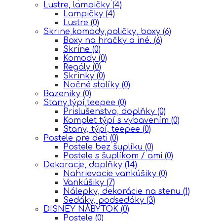
Lustre, lampičky
(4)
Lampičky
(4)
Lustre
(0)
Skrine,komody,poličky, boxy
(6)
Boxy na hračky a iné.
(6)
Skrine
(0)
Komody
(0)
Regály
(0)
Skrinky
(0)
Nočné stolíky
(0)
Bazeniky
(0)
Stany,týpí,teepee
(0)
Prislušenstvo, doplňky
(0)
Komplet týpí s vybavením
(0)
Stany, týpí, teepee
(0)
Postele pre deti
(0)
Postele bez šuplíku
(0)
Postele s šuplíkom / ami
(0)
Dekoracje, doplňky
(14)
Nahrievacie vankúšiky
(0)
Vankúšiky
(7)
Nálepky, dekorácie na stenu
(1)
Sedáky, podsedáky
(3)
DISNEY NÁBYTOK
(0)
Postele
(0)