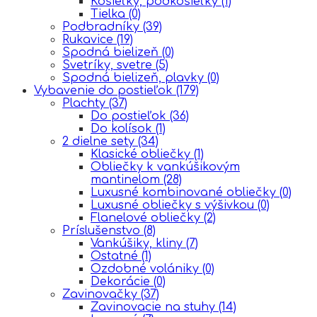
Košieľky, podkošieľky
(1)
Tielka
(0)
Podbradníky
(39)
Rukavice
(19)
Spodná bielizeň
(0)
Svetríky, svetre
(5)
Spodná bielizeň, plavky
(0)
Vybavenie do postieľok
(179)
Plachty
(37)
Do postieľok
(36)
Do kolísok
(1)
2 dielne sety
(34)
Klasické obliečky
(1)
Obliečky k vankúšikovým
mantinelom
(28)
Luxusné kombinované obliečky
(0)
Luxusné obliečky s výšivkou
(0)
Flanelové obliečky
(2)
Príslušenstvo
(8)
Vankúšiky, kliny
(7)
Ostatné
(1)
Ozdobné volániky
(0)
Dekorácie
(0)
Zavinovačky
(37)
Zavinovacie na stuhy
(14)