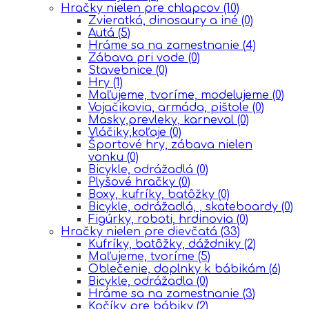
Hračky nielen pre chlapcov
(10)
Zvieratká, dinosaury a iné
(0)
Autá
(5)
Hráme sa na zamestnanie
(4)
Zábava pri vode
(0)
Stavebnice
(0)
Hry
(1)
Maľujeme, tvoríme, modelujeme
(0)
Vojačikovia, armáda, pištole
(0)
Masky,prevleky, karneval
(0)
Vláčiky,koľaje
(0)
Športové hry, zábava nielen
vonku
(0)
Bicykle, odrážadlá
(0)
Plyšové hračky
(0)
Boxy, kufríky, batôžky
(0)
Bicykle, odrážadlá, , skateboardy
(0)
Figúrky, roboti, hrdinovia
(0)
Hračky nielen pre dievčatá
(33)
Kufríky, batôžky, dáždniky
(2)
Maľujeme, tvoríme
(5)
Oblečenie, doplnky k bábikám
(6)
Bicykle, odrážadla
(0)
Hráme sa na zamestnanie
(3)
Kočíky pre bábiky
(2)