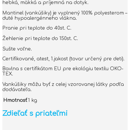
hebká, mäkká a príjemná na dotyk.
Mantinel (vankúšiky) je vyplnený 100% polyesterom –
duté hypoalergénneho vlákna.
Pranie pri teplote do 40st. C.
Žehlenie pri teplote do 150st. C.
Sušte voľne.
Certifikované, atest, 1.jakost (tovar určený pre deti).
Bavlna s certifikátom EU pre ekológiu textilu OKO-
TEX.
Vankúšiky môžu byť z celej vzorovanej látky podľa
dodávateľa.
Hmotnosť
1 kg
Zdieľať s priateľmi