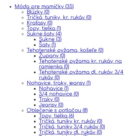
Móda pre mamičky
(35)
Blúzky
(0)
Tričká, tuniky, kr. rukáv
(0)
Kraťasy
(0)
Topy, tielka
(1)
Sukne,šaty
(4)
Sukne
(3)
Šaty
(1)
Tehotenské pyžama, košeľe
(0)
Župany
(0)
Tehotenské pyžama kr. rukáv, na
ramienka
(0)
Tehotenské pyžama dl. rukáv, 3/4
rukáv
(0)
Nohavice, traky, jeansy
(1)
Nohavice
(1)
3/4 nohavice
(0)
Traky
(0)
Jeansy
(0)
Oblečenie s potlačou
(8)
Topy, tielka
(6)
Tričká, tuniky kr. rukáv
(0)
Tričká, tuniky 3/4 rukáv
(0)
Tričká, tuniky dl. rukáv
(0)