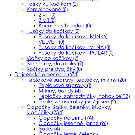
Tašky ku kočíkom
(2)
Kombinované
(0)
2 v 1
(0)
3 v 1
(0)
Kočárek s boudou
(0)
Fusáky do kočíkov
(0)
Fusaky do kočíkov – MINKY,
VELVET
(0)
Fusaky do kočíkov – VLNA
(0)
Fusaky do kočíkov – POLAR
(0)
Vložky do kočíkov
(7)
Slnečníky, dáždniky
(7)
Kočíky pre dvojičky
(0)
Dojčenské oblečenie
(674)
Teplákové súpravy, tepláčky, mikiny
(20)
Teplákové súpravy
(1)
Mikiny, bundy
(4)
Tepláčky, zahradníčky, nohavice
(13)
Teplejšie overálky jar / jeseň
(2)
Čiapočky, šatky, čelenky, šiltovky,
klobúčiky
(234)
Čiapočky na zimu
(74)
Čiapočky jesenné, jarné
(98)
Šatky
(4)
Čiapočky letné, čelenky,