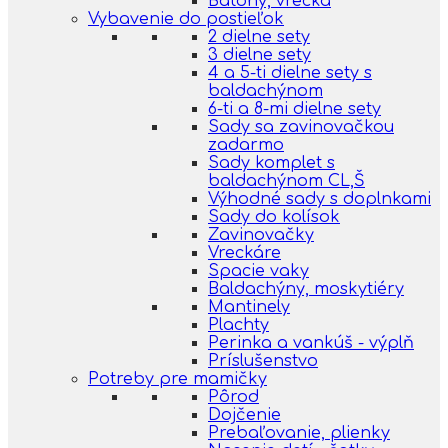
Batohy, vrecká
Vybavenie do postieľok
2 dielne sety
3 dielne sety
4 a 5-ti dielne sety s
baldachýnom
6-ti a 8-mi dielne sety
Sady sa zavinovačkou
zadarmo
Sady komplet s
baldachýnom CL,Š
Výhodné sady s doplnkami
Sady do kolísok
Zavinovačky
Vreckáre
Spacie vaky
Baldachýny, moskytiéry
Mantinely
Plachty
Perinka a vankúš - výplň
Príslušenstvo
Potreby pre mamičky
Pôrod
Dojčenie
Prebaľovanie, plienky