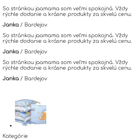
options
So stránkou jaamama som veľmi spokojná. Vždy
may
rýchle dodanie a krásne produkty za skvelú cenu.
be
chosen
Janka
/
Bardejov
on
the
So stránkou jaamama som veľmi spokojná. Vždy
product
rýchle dodanie a krásne produkty za skvelú cenu.
page
Janka
/
Bardejov
So stránkou jaamama som veľmi spokojná. Vždy
rýchle dodanie a krásne produkty za skvelú cenu.
Janka
/
Bardejov
Kategórie