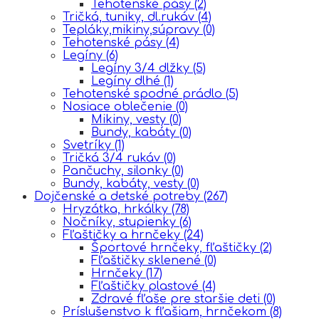
Tehotenské pásy
(2)
Tričká, tuniky, dl.rukáv
(4)
Tepláky,mikiny,súpravy
(0)
Tehotenské pásy
(4)
Legíny
(6)
Legíny 3/4 dlžky
(5)
Legíny dlhé
(1)
Tehotenské spodné prádlo
(5)
Nosiace oblečenie
(0)
Mikiny, vesty
(0)
Bundy, kabáty
(0)
Svetríky
(1)
Tričká 3/4 rukáv
(0)
Pančuchy, silonky
(0)
Bundy, kabáty, vesty
(0)
Dojčenské a detské potreby
(267)
Hryzátka, hrkálky
(78)
Nočníky, stupienky
(6)
Fľaštičky a hrnčeky
(24)
Športové hrnčeky, fľaštičky
(2)
Fľaštičky sklenené
(0)
Hrnčeky
(17)
Fľaštičky plastové
(4)
Zdravé fľaše pre staršie deti
(0)
Príslušenstvo k fľašiam, hrnčekom
(8)