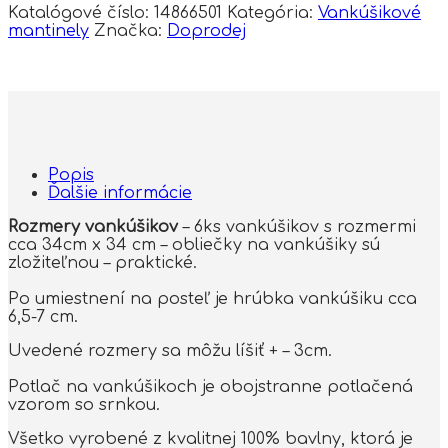
Katalógové číslo:
14866501
Kategória:
Vankúšikové
mantinely
Značka:
Doprodej
Popis
Ďalšie informácie
Rozmery vankúšikov
– 6ks vankúšikov s rozmermi
cca 34cm x 34 cm – obliečky na vankúšiky sú
zložiteľnou – praktické.
Po umiestnení na posteľ je hrúbka vankúšiku cca
6,5-7 cm.
Uvedené rozmery sa môžu líšiť + – 3cm.
Potlač na vankúšikoch je obojstranne potlačená
vzorom so srnkou.
Všetko vyrobené z kvalitnej 100% bavlny, ktorá je