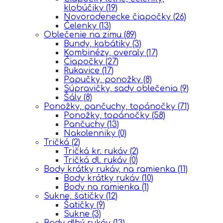
klobúčiky
(19)
Novorodenecke čiapočky
(26)
Čelenky
(13)
Oblečenie na zimu
(89)
Bundy, kabátiky
(3)
Kombinézy, overaly
(17)
Čiapočky
(27)
Rukavice
(17)
Papučky, ponožky
(8)
Súpravičky, sady oblečenia
(9)
Šály
(8)
Ponožky, pančuchy, topánočky
(71)
Ponožky, topánočky
(58)
Pančuchy
(13)
Nakolenniky
(0)
Tričká
(2)
Tričká kr. rukáv
(2)
Tričká dl. rukáv
(0)
Body krátky rukáv, na ramienka
(11)
Body krátky rukáv
(10)
Body na ramienka
(1)
Sukne, šatičky
(12)
Šatičky
(9)
Sukne
(3)
Body dlhý rukáv
(13)