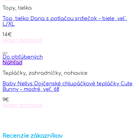
Topy, tielka
Top, tielko Dana s potlačou srdiečok – biele, vel´.
L/XL
14
€
Výber možností
This
product
has
Do obľúbených
multiple
Náhľad
variants.
Tepláčky, zahradníčky, nohavice
The
options
Baby Nellys Dojčenské chlupáčkové tepláčky Cute
may
Bunny – modré, veľ. 68
be
chosen
9
€
on
Výber možností
the
This
product
product
page
has
multiple
variants.
Recenzie zákazníkov
The