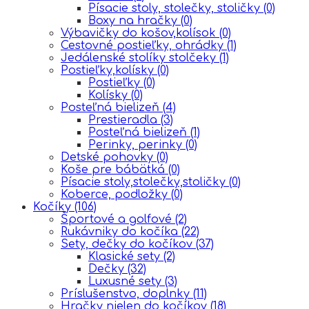
Písacie stoly, stolečky, stoličky
(0)
Boxy na hračky
(0)
Výbavičky do košov,kolísok
(0)
Cestovné postieľky, ohrádky
(1)
Jedálenské stolíky stolčeky
(1)
Postieľky,kolísky
(0)
Postieľky
(0)
Kolísky
(0)
Posteľná bielizeň
(4)
Prestieradla
(3)
Posteľná bielizeň
(1)
Perinky, perinky
(0)
Detské pohovky
(0)
Koše pre bábätká
(0)
Písacie stoly,stolečky,stoličky
(0)
Koberce, podložky
(0)
Kočíky
(106)
Športové a golfové
(2)
Rukávniky do kočíka
(22)
Sety, dečky do kočíkov
(37)
Klasické sety
(2)
Dečky
(32)
Luxusné sety
(3)
Príslušenstvo, doplnky
(11)
Hračky nielen do kočíkov
(18)