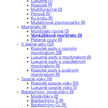
Luxusné
(7)
Klasické
(9)
Multifunkčné
(2)
Perové
(5)
Ku krstu
(0)
Mušelinové zavinovačky
(0)
Mantinely
(6)
Mantinely rovné
(3)
Vankúšikové mantinely
(3)
Pletené copy
(0)
3 dielne sety
(32)
Klasické sady s rovným
mantinelom
(28)
Luxusné sady s mantinelom
(0)
Luxusné sady s viacdielnym
mantinelom
(0)
Klasické sady s oválnym
mantinelom
(0)
Spacie vaky
(16)
Klasické spacie vaky
(15)
Luxusné spacie vaky
(1)
Baldachýny, moskytiéry
(0)
Moskytiéry
(0)
Baldachýny Š
(0)
Baldachýny CL
(0)