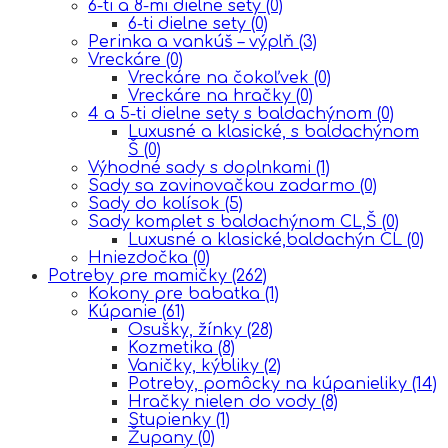
6-ti a 8-mi dielne sety
(0)
6-ti dielne sety
(0)
Perinka a vankúš – výplň
(3)
Vreckáre
(0)
Vreckáre na čokoľvek
(0)
Vreckáre na hračky
(0)
4 a 5-ti dielne sety s baldachýnom
(0)
Luxusné a klasické, s baldachýnom
Š
(0)
Výhodné sady s doplnkami
(1)
Sady sa zavinovačkou zadarmo
(0)
Sady do kolísok
(5)
Sady komplet s baldachýnom CL,Š
(0)
Luxusné a klasické,baldachýn CL
(0)
Hniezdočka
(0)
Potreby pre mamičky
(262)
Kokony pre babatka
(1)
Kúpanie
(61)
Osušky, žínky
(28)
Kozmetika
(8)
Vaničky, kýbliky
(2)
Potreby, pomôcky na kúpanieliky
(14)
Hračky nielen do vody
(8)
Stupienky
(1)
Župany
(0)