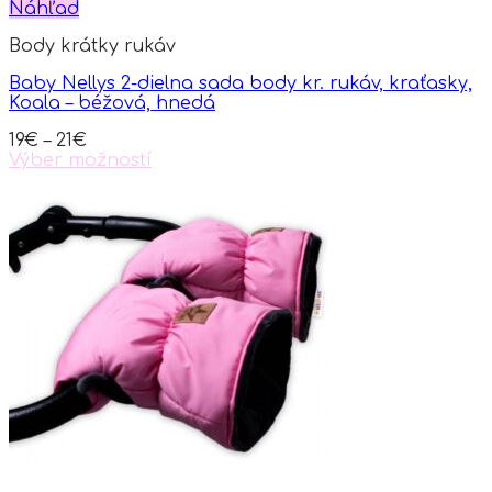
Náhľad
Body krátky rukáv
Baby Nellys 2-dielna sada body kr. rukáv, kraťasky,
Koala – béžová, hnedá
19
€
–
21
€
Výber možností
This
product
has
multiple
variants.
The
options
may
be
chosen
on
the
product
page