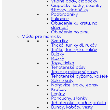
Vtipné body, čiapočky
Čiapočky, šatky, čelenky,
šiltovky, klobúčiky
Podbradníky
Rukavice
Oblečenie ku krstu, na
slávnosť
Oblečenie na zimu
Móda pre mamičky
Svetríky
Tričká, tuniky dl. rukáv
Tričká, tuniky kr. rukáv
Blúzky
Blúzky
Topy, tielka
Tehotenské pásy
Tepláky,mikiny,súpravy
Tehotenské pyžama, košeľe
Sukne,šaty
Nohavice, traky, jeansy
Kraťasy
Legíny
Pančuchy, silonky
Tehotenské spodné prádlo
Bundy, kabáty, vesty