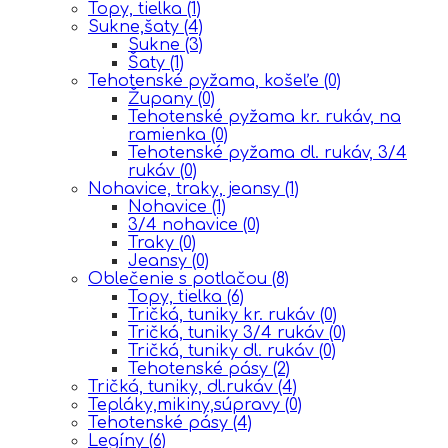
Topy, tielka
(1)
Sukne,šaty
(4)
Sukne
(3)
Šaty
(1)
Tehotenské pyžama, košeľe
(0)
Župany
(0)
Tehotenské pyžama kr. rukáv, na
ramienka
(0)
Tehotenské pyžama dl. rukáv, 3/4
rukáv
(0)
Nohavice, traky, jeansy
(1)
Nohavice
(1)
3/4 nohavice
(0)
Traky
(0)
Jeansy
(0)
Oblečenie s potlačou
(8)
Topy, tielka
(6)
Tričká, tuniky kr. rukáv
(0)
Tričká, tuniky 3/4 rukáv
(0)
Tričká, tuniky dl. rukáv
(0)
Tehotenské pásy
(2)
Tričká, tuniky, dl.rukáv
(4)
Tepláky,mikiny,súpravy
(0)
Tehotenské pásy
(4)
Legíny
(6)