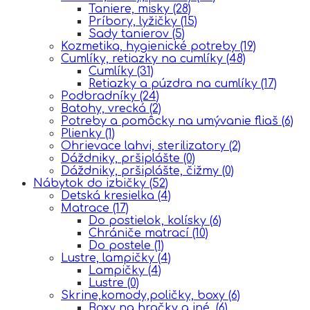
Taniere, misky
(28)
Príbory, lyžičky
(15)
Sady tanierov
(5)
Kozmetika, hygienické potreby
(19)
Cumlíky, retiazky na cumlíky
(48)
Cumlíky
(31)
Retiazky a púzdra na cumlíky
(17)
Podbradníky
(24)
Batohy, vrecká
(2)
Potreby a pomôcky na umývanie fliaš
(6)
Plienky
(1)
Ohrievace lahvi, sterilizatory
(2)
Dáždniky, pršiplášte
(0)
Dáždniky, pršiplášte, čižmy
(0)
Nábytok do izbičky
(52)
Detská kresielka
(4)
Matrace
(17)
Do postielok, kolísky
(6)
Chrániče matrací
(10)
Do postele
(1)
Lustre, lampičky
(4)
Lampičky
(4)
Lustre
(0)
Skrine,komody,poličky, boxy
(6)
Boxy na hračky a iné.
(6)