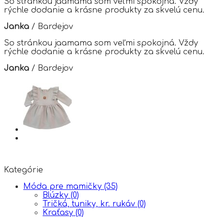
So stránkou jaamama som veľmi spokojná. Vždy
product
rýchle dodanie a krásne produkty za skvelú cenu.
page
Janka
/
Bardejov
So stránkou jaamama som veľmi spokojná. Vždy
rýchle dodanie a krásne produkty za skvelú cenu.
Janka
/
Bardejov
Kategórie
Móda pre mamičky
(35)
Blúzky
(0)
Tričká, tuniky, kr. rukáv
(0)
Kraťasy
(0)