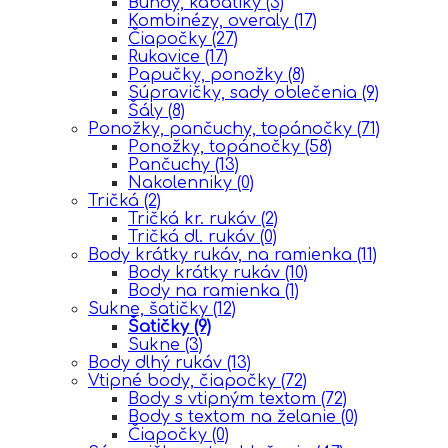
Bundy, kabátiky
(3)
Kombinézy, overaly
(17)
Čiapočky
(27)
Rukavice
(17)
Papučky, ponožky
(8)
Súpravičky, sady oblečenia
(9)
Šály
(8)
Ponožky, pančuchy, topánočky
(71)
Ponožky, topánočky
(58)
Pančuchy
(13)
Nakolenniky
(0)
Tričká
(2)
Tričká kr. rukáv
(2)
Tričká dl. rukáv
(0)
Body krátky rukáv, na ramienka
(11)
Body krátky rukáv
(10)
Body na ramienka
(1)
Sukne, šatičky
(12)
Šatičky
(9)
Sukne
(3)
Body dlhý rukáv
(13)
Vtipné body, čiapočky
(72)
Body s vtipným textom
(72)
Body s textom na želanie
(0)
Čiapočky
(0)