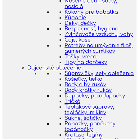
Nosenie detí - šatky,
nosidlá
Kokony pre babatka
Kúpanie
Deky, dečky
Bezpečnosť, hygiena
Zvlhčovače vzduchu, váhy
Čaje, kaše
Potreby na umývanie fliaš,
gumených cumlíkov
Tašky, vreca
Tipy na darčeky
Dojčenské oblečenie
Súpravičky, sety oblečenia
Košieľky, tielka
Body dlhý rukáv
Body krátky rukáv
Dupačky, polodupačky
Tričká
Teplákové súpravy,
tepláčky, mikiny
Sukne, šatičky
Ponožky, pančuchy,
topánočky
Kraťase, legíny