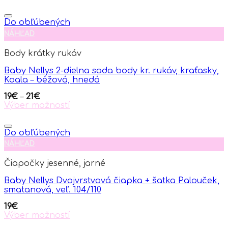
This
product
has
Do obľúbených
multiple
NÁHĽAD
variants.
The
Body krátky rukáv
options
may
Baby Nellys 2-dielna sada body kr. rukáv, kraťasky,
be
Koala – béžová, hnedá
chosen
on
19
€
–
21
€
the
Výber možností
product
This
page
product
has
Do obľúbených
multiple
NÁHĽAD
variants.
The
Čiapočky jesenné, jarné
options
may
Baby Nellys Dvojvrstvová čiapka + šatka Palouček,
be
smatanová, veľ. 104/110
chosen
on
19
€
the
Výber možností
product
This