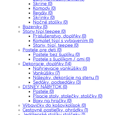
Skrine
(0)
Komody
(0)
Regály
(0)
Skrinky
(0)
Nočné stolíky
(0)
Bazeniky
(0)
Stany,týpí,teepee
(0)
Prislušenstvo, doplňky
(0)
Komplet týpí s vybavením
(0)
Stany, týpí, teepee
(0)
Postele pre deti
(0)
Postele bez šuplíku
(0)
Postele s šuplíkom / ami
(0)
Dekoracje, doplňky
(14)
Nahrievacie vankúšiky
(0)
Vankúšiky
(7)
Nálepky, dekorácie na stenu
(1)
Sedáky, podsedáky
(3)
DISNEY NÁBYTOK
(0)
Postele
(0)
Písacie stoly, stolečky, stoličky
(0)
Boxy na hračky
(0)
Výbavičky do košov,kolísok
(0)
Cestovné postieľky, ohrádky
(1)
Jedálenské stolíky stolčeky
(1)