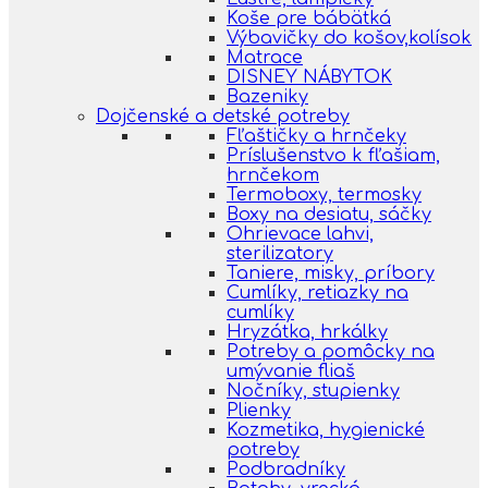
Koše pre bábätká
Výbavičky do košov,kolísok
Matrace
DISNEY NÁBYTOK
Bazeniky
Dojčenské a detské potreby
Fľaštičky a hrnčeky
Príslušenstvo k fľašiam,
hrnčekom
Termoboxy, termosky
Boxy na desiatu, sáčky
Ohrievace lahvi,
sterilizatory
Taniere, misky, príbory
Cumlíky, retiazky na
cumlíky
Hryzátka, hrkálky
Potreby a pomôcky na
umývanie fliaš
Nočníky, stupienky
Plienky
Kozmetika, hygienické
potreby
Podbradníky