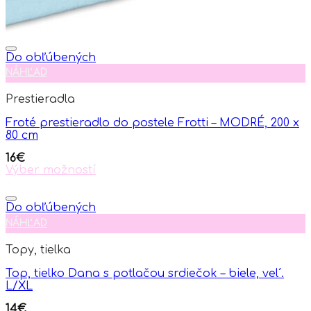
Do obľúbených
NÁHĽAD
Prestieradla
Froté prestieradlo do postele Frotti – MODRÉ, 200 x
80 cm
16
€
Výber možností
This
product
has
Do obľúbených
multiple
NÁHĽAD
variants.
The
Topy, tielka
options
may
Top, tielko Dana s potlačou srdiečok – biele, vel´.
be
L/XL
chosen
on
14
€