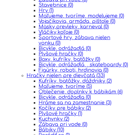
Stavebnice
(0)
Hry
(1)
Maľujeme, tvoríme, modelujeme
(0)
Vojačikovia, armáda, pištole
(0)
Masky,prevleky, karneval
(0)
Vláčiky,koľaje
(0)
Športové hry, zábava nielen
vonku
(0)
Bicykle, odrážadlá
(0)
Plyšové hračky
(0)
Boxy, kufríky, batôžky
(0)
Bicykle, odrážadlá, , skateboardy
(0)
Figúrky, roboti, hrdinovia
(0)
Hračky nielen pre dievčatá
(33)
Kufríky, batôžky, dáždniky
(2)
Maľujeme, tvoríme
(5)
Oblečenie, doplnky k bábikám
(6)
Bicykle, odrážadla
(0)
Hráme sa na zamestnanie
(3)
Kočíky pre bábiky
(2)
Plyšové hračky
(1)
Kuchynky
(2)
Zábava pri vode
(0)
Bábiky
(10)