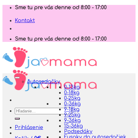
Skip
Sme tu pre vás denne od 8:00 - 17:00
to
content
Kontakt
Sme tu pre vás denne od 8:00 - 17:00
Autosedačky
0-13kg
0-18kg
0-25kg
0-36kg
9-18kg
Hľadať:
9-25kg
9-36kg
15-36kg
Prihlásenie
Podsedáky
Fusaky do autosedačiek