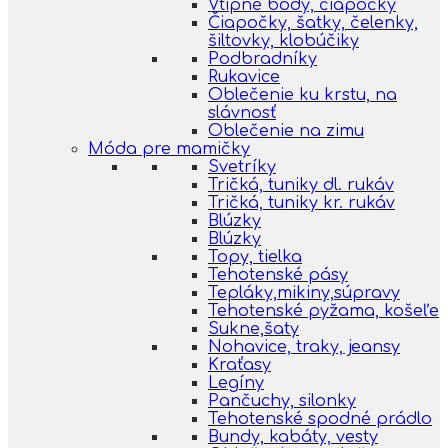
Vtipné body, čiapočky
Čiapočky, šatky, čelenky,
šiltovky, klobúčiky
Podbradníky
Rukavice
Oblečenie ku krstu, na
slávnosť
Oblečenie na zimu
Móda pre mamičky
Svetríky
Tričká, tuniky dl. rukáv
Tričká, tuniky kr. rukáv
Blúzky
Blúzky
Topy, tielka
Tehotenské pásy
Tepláky,mikiny,súpravy
Tehotenské pyžama, košeľe
Sukne,šaty
Nohavice, traky, jeansy
Kraťasy
Legíny
Pančuchy, silonky
Tehotenské spodné prádlo
Bundy, kabáty, vesty