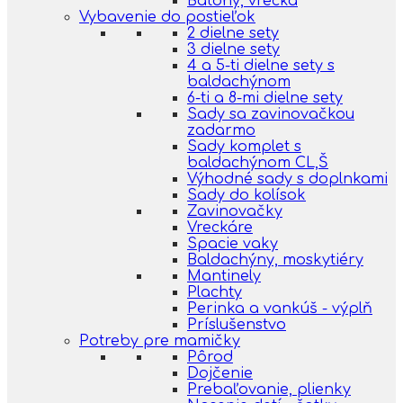
Batohy, vrecká
Vybavenie do postieľok
2 dielne sety
3 dielne sety
4 a 5-ti dielne sety s
baldachýnom
6-ti a 8-mi dielne sety
Sady sa zavinovačkou
zadarmo
Sady komplet s
baldachýnom CL,Š
Výhodné sady s doplnkami
Sady do kolísok
Zavinovačky
Vreckáre
Spacie vaky
Baldachýny, moskytiéry
Mantinely
Plachty
Perinka a vankúš - výplň
Príslušenstvo
Potreby pre mamičky
Pôrod
Dojčenie
Prebaľovanie, plienky