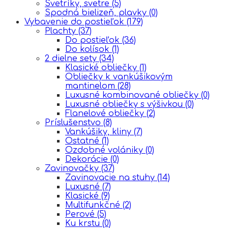
Svetríky, svetre
(5)
Spodná bielizeň, plavky
(0)
Vybavenie do postieľok
(179)
Plachty
(37)
Do postieľok
(36)
Do kolísok
(1)
2 dielne sety
(34)
Klasické obliečky
(1)
Obliečky k vankúšikovým
mantinelom
(28)
Luxusné kombinované obliečky
(0)
Luxusné obliečky s výšivkou
(0)
Flanelové obliečky
(2)
Príslušenstvo
(8)
Vankúšiky, kliny
(7)
Ostatné
(1)
Ozdobné volániky
(0)
Dekorácie
(0)
Zavinovačky
(37)
Zavinovacie na stuhy
(14)
Luxusné
(7)
Klasické
(9)
Multifunkčné
(2)
Perové
(5)
Ku krstu
(0)