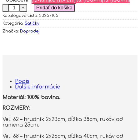
(12-18m)
86 (12-18m)
92 (18-24m)
92 (18-24m)
množstvo Bavlnené šaty s mašličkou, dl. rukáv, Puntí
Pridať do košíka
Katalógové číslo:
33257105
Kategória:
Šatičky
Značka:
Doprodej
Popis
Ďalšie informácie
Materiál: 100% bavlna.
ROZMERY:
Veľ. 62 – hrudník 2x23cm, dĺžka 38cm, rukáv od
ramena 25cm.
Veľ. 68 – hrudník 2x25cm, dĺžka 40cm, rukáv od