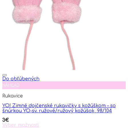
Do obľúbených
NÁHĽAD
Rukavice
YO! Zimné dojčenské rukavičky s kožúškom – so
šnúrkou YO-sv. ružové/ružový kožúšok, 98/104
3
€
Výber možností