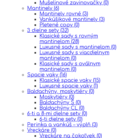
Mušelinové zavinovačky
(0)
Mantinely
(6)
Mantinely rovné
(3)
Vankúšikové mantinely
(3)
Pletené copy
(0)
3 dielne sety
(32)
Klasické sady s rovným
mantinelom
(28)
Luxusné sady s mantinelom
(0)
Luxusné sady s viacdielnym
mantinelom
(0)
Klasické sady s oválnym
mantinelom
(0)
Spacie vaky
(16)
Klasické spacie vaky
(15)
Luxusné spacie vaky
(1)
Baldachýny, moskytiéry
(0)
Moskytiéry
(0)
Baldachýny Š
(0)
Baldachýny CL
(0)
6-ti a 8-mi dielne sety
(0)
6-ti dielne sety
(0)
Perinka a vankúš – výplň
(3)
Vreckáre
(0)
Vreckáre na čokoľvek
(0)