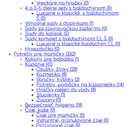
Vreckáre na hračky
(0)
4 a 5-ti dielne sety s baldachýnom
(0)
Luxusné a klasické, s baldachýnom
Š
(0)
Výhodné sady s doplnkami
(1)
Sady sa zavinovačkou zadarmo
(0)
Sady do kolísok
(5)
Sady komplet s baldachýnom CL,Š
(0)
Luxusné a klasické,baldachýn CL
(0)
Hniezdočka
(0)
Potreby pre mamičky
(262)
Kokony pre babatka
(1)
Kúpanie
(61)
Osušky, žínky
(28)
Kozmetika
(8)
Vaničky, kýbliky
(2)
Potreby, pomôcky na kúpanieliky
(14)
Hračky nielen do vody
(8)
Stupienky
(1)
Župany
(0)
Bezpečnosť, hygiena
(18)
Čaje, kaše
(0)
Čaje pre mamičky
(0)
Instantné, granulované čaje
(0)
Porciované čaje
(0)