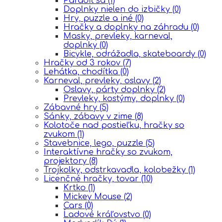
Parádiť sa
(1)
Doplnky nielen do izbičky
(0)
Hry, puzzle a iné
(0)
Hračky a doplnky na záhradu
(0)
Masky, prevleky, karneval,
doplnky
(0)
Bicykle, odrážadla, skateboardy
(0)
Hračky od 3 rokov
(7)
Lehátka, chodítka
(0)
Karneval, prevleky, oslavy
(2)
Oslavy, párty doplnky
(2)
Prevleky, kostýmy, doplnky
(0)
Zábavné hry
(5)
Sánky, zábavy v zime
(8)
Kolotoče nad postieľku, hračky so
zvukom
(1)
Stavebnice, lego, puzzle
(5)
Interaktívne hračky so zvukom,
projektory
(8)
Trojkolky, odstrkavadla, kolobežky
(1)
Licenčné hračky, tovar
(10)
Krtko
(1)
Mickey Mouse
(2)
Cars
(0)
Ĺadové kráľovstvo
(0)