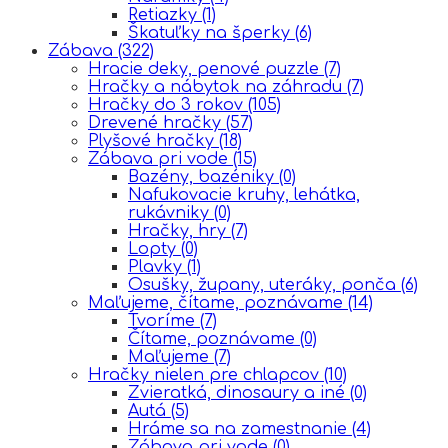
Retiazky
(1)
Škatuľky na šperky
(6)
Zábava
(322)
Hracie deky, penové puzzle
(7)
Hračky a nábytok na záhradu
(7)
Hračky do 3 rokov
(105)
Drevené hračky
(57)
Plyšové hračky
(18)
Zábava pri vode
(15)
Bazény, bazéniky
(0)
Nafukovacie kruhy, lehátka,
rukávniky
(0)
Hračky, hry
(7)
Lopty
(0)
Plavky
(1)
Osušky, župany, uteráky, ponča
(6)
Maľujeme, čítame, poznávame
(14)
Tvoríme
(7)
Čítame, poznávame
(0)
Maľujeme
(7)
Hračky nielen pre chlapcov
(10)
Zvieratká, dinosaury a iné
(0)
Autá
(5)
Hráme sa na zamestnanie
(4)
Zábava pri vode
(0)