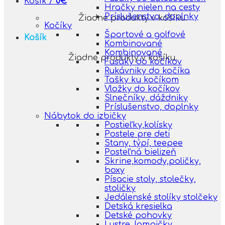
Košík /
0
€
Hračky nielen na cesty
Príslušenstvo, doplnky
Žiadne produkty v košíku.
Kočíky
Športové a golfové
Košík
Kombinované
Kombinované
Žiadne produkty v košíku.
Fusáky do kočíkov
Rukávniky do kočíka
Tašky ku kočíkom
Vložky do kočíkov
Slnečníky, dáždniky
Príslušenstvo, doplnky
Nábytok do izbičky
Postieľky,kolísky
Postele pre deti
Stany, týpí, teepee
Posteľná bielizeň
Skrine,komody,poličky,
boxy
Písacie stoly, stolečky,
stoličky
Jedálenské stolíky stolčeky
Detská kresielka
Detské pohovky
Lustre, lampičky