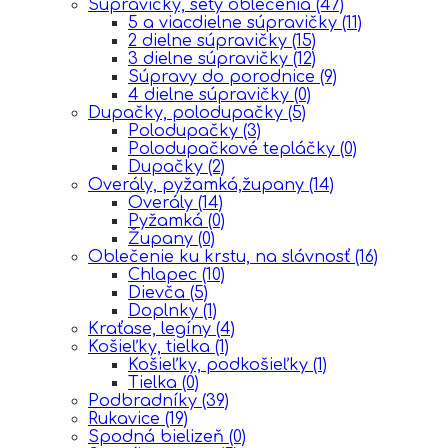
Súpravičky, sety oblečenia
(47)
5 a viacdielne súpravičky
(11)
2 dielne súpravičky
(15)
3 dielne súpravičky
(12)
Súpravy do porodnice
(9)
4 dielne súpravičky
(0)
Dupačky, polodupačky
(5)
Polodupačky
(3)
Polodupačkové tepláčky
(0)
Dupačky
(2)
Overály, pyžamká,župany
(14)
Overály
(14)
Pyžamká
(0)
Župany
(0)
Oblečenie ku krstu, na slávnosť
(16)
Chlapec
(10)
Dievča
(5)
Doplnky
(1)
Kraťase, legíny
(4)
Košieľky, tielka
(1)
Košieľky, podkošieľky
(1)
Tielka
(0)
Podbradníky
(39)
Rukavice
(19)
Spodná bielizeň
(0)