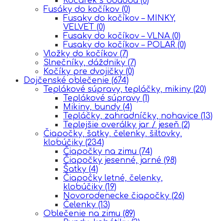
Kočárek s boudou
(0)
Fusáky do kočíkov
(0)
Fusaky do kočíkov – MINKY,
VELVET
(0)
Fusaky do kočíkov – VLNA
(0)
Fusaky do kočíkov – POLAR
(0)
Vložky do kočíkov
(7)
Slnečníky, dáždniky
(7)
Kočíky pre dvojičky
(0)
Dojčenské oblečenie
(674)
Teplákové súpravy, tepláčky, mikiny
(20)
Teplákové súpravy
(1)
Mikiny, bundy
(4)
Tepláčky, zahradníčky, nohavice
(13)
Teplejšie overálky jar / jeseň
(2)
Čiapočky, šatky, čelenky, šiltovky,
klobúčiky
(234)
Čiapočky na zimu
(74)
Čiapočky jesenné, jarné
(98)
Šatky
(4)
Čiapočky letné, čelenky,
klobúčiky
(19)
Novorodenecke čiapočky
(26)
Čelenky
(13)
Oblečenie na zimu
(89)