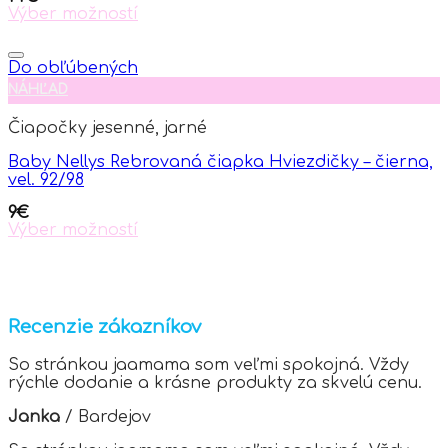
the
Výber možností
product
This
page
product
has
Do obľúbených
multiple
NÁHĽAD
variants.
The
Čiapočky jesenné, jarné
options
may
Baby Nellys Rebrovaná čiapka Hviezdičky – čierna,
be
vel. 92/98
chosen
on
9
€
the
Výber možností
product
This
page
product
has
multiple
variants.
Recenzie zákazníkov
The
options
So stránkou jaamama som veľmi spokojná. Vždy
may
rýchle dodanie a krásne produkty za skvelú cenu.
be
chosen
Janka
/
Bardejov
on
the