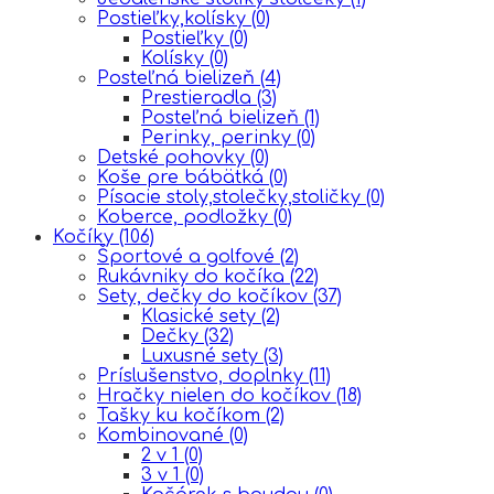
Postieľky,kolísky
(0)
Postieľky
(0)
Kolísky
(0)
Posteľná bielizeň
(4)
Prestieradla
(3)
Posteľná bielizeň
(1)
Perinky, perinky
(0)
Detské pohovky
(0)
Koše pre bábätká
(0)
Písacie stoly,stolečky,stoličky
(0)
Koberce, podložky
(0)
Kočíky
(106)
Športové a golfové
(2)
Rukávniky do kočíka
(22)
Sety, dečky do kočíkov
(37)
Klasické sety
(2)
Dečky
(32)
Luxusné sety
(3)
Príslušenstvo, doplnky
(11)
Hračky nielen do kočíkov
(18)
Tašky ku kočíkom
(2)
Kombinované
(0)
2 v 1
(0)
3 v 1
(0)