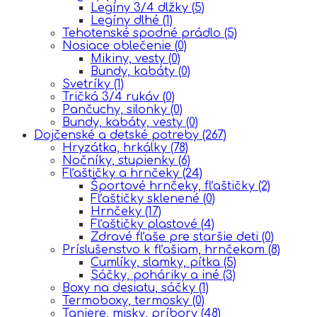
Legíny 3/4 dlžky
(5)
Legíny dlhé
(1)
Tehotenské spodné prádlo
(5)
Nosiace oblečenie
(0)
Mikiny, vesty
(0)
Bundy, kabáty
(0)
Svetríky
(1)
Tričká 3/4 rukáv
(0)
Pančuchy, silonky
(0)
Bundy, kabáty, vesty
(0)
Dojčenské a detské potreby
(267)
Hryzátka, hrkálky
(78)
Nočníky, stupienky
(6)
Fľaštičky a hrnčeky
(24)
Športové hrnčeky, fľaštičky
(2)
Fľaštičky sklenené
(0)
Hrnčeky
(17)
Fľaštičky plastové
(4)
Zdravé fľaše pre staršie deti
(0)
Príslušenstvo k fľašiam, hrnčekom
(8)
Cumlíky, slamky, pítka
(5)
Sáčky, poháriky a iné
(3)
Boxy na desiatu, sáčky
(1)
Termoboxy, termosky
(0)
Taniere, misky, príbory
(48)