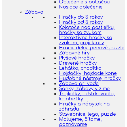
Oblečenie s potlačou
Nosiace oblečenie
Zábava
Hračky do 3 rokov
Hračky od 3 rokov
Kolotoče nad postieľku,
hračky so zvukom
Interaktívne hračky so
zvukom, projektory
Hracie deky, penové puzzle
Zábavné hry
Plyšové hračky
Drevené hračky
Lehátka, chodítka
Hojdačky, hojdacie kone
Hudobné nástroje, hračky
Zábava pri vode
Sánky, zábavy v zime
Trojkolky, odstrkavadla,
kolobežky
Hračky a nábytok na
záhradu
Stavebnice, lego, puzzle
Maľujeme, čítame,
poznávame