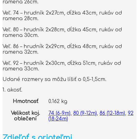
ramena 26cm.
Veľ. 74 – hrudník 2x27cm, dĺžka 43cm, rukáv od
ramena 28cm.
Veľ. 80 – hrudník 2x28cm, dĺžka 45cm, rukáv od
ramena 30cm.
Veľ. 86 – hrudník 2x29cm, dĺžka 48cm, rukáv od
ramena 32cm.
Veľ. 92 – hrudník 2x30cm, dĺžka 51cm, rukáv od
ramena 33cm.
Udané rozmery sa môžu líšiť o 0,5-1,5cm.
1. akosť.
Hmotnosť
0.162 kg
Velikost koj.
74 (6-9m)
,
80 (9-12m)
,
86 (12-18m)
,
92
oblečení
(18-24m)
Zdieľať s priateľmi