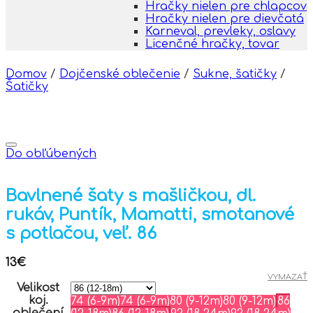
Hračky nielen pre chlapcov
Hračky nielen pre dievčatá
Karneval, prevleky, oslavy
Licenčné hračky, tovar
Domov
/
Dojčenské oblečenie
/
Sukne, šatičky
/
Šatičky
Do obľúbených
Bavlnené šaty s mašličkou, dl.
rukáv, Puntík, Mamatti, smotanové
s potlačou, veľ. 86
13
€
VYMAZAŤ
Velikost
koj.
74 (6-9m)
74 (6-9m)
80 (9-12m)
80 (9-12m)
86
oblečení