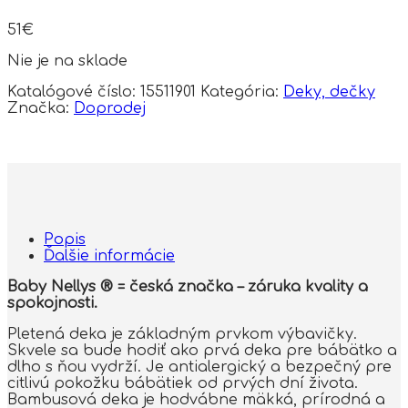
51
€
Nie je na sklade
Katalógové číslo:
15511901
Kategória:
Deky, dečky
Značka:
Doprodej
Popis
Ďalšie informácie
Baby Nellys ® = česká značka – záruka kvality a
spokojnosti.
Pletená deka je základným prvkom výbavičky.
Skvele sa bude hodiť ako prvá deka pre bábätko a
dlho s ňou vydrží. Je antialergický a bezpečný pre
citlivú pokožku bábätiek od prvých dní života.
Bambusová deka je hodvábne mäkká, prírodná a