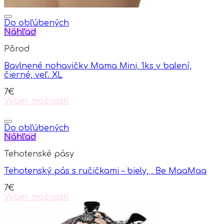
Do obľúbených
Náhľad
Pôrod
Bavlnené nohavičky Mama Mini, 1ks v balení,
čierné, veľ. XL
7
€
Výber možností
This
product
has
Do obľúbených
multiple
Náhľad
variants.
Tehotenské pásy
The
options
Tehotenský pás s ručičkami – biely, , Be MaaMaa
may
be
7
€
chosen
Výber možností
on
This
the
product
product
has