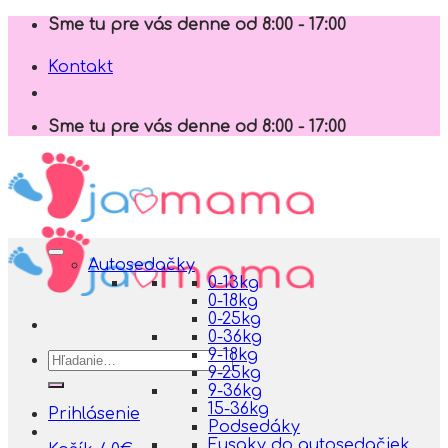
Skip
Sme tu pre vás denne od 8:00 - 17:00
to
content
Kontakt
Sme tu pre vás denne od 8:00 - 17:00
Autosedačky
0-13kg
0-18kg
0-25kg
0-36kg
9-18kg
Hľadať:
9-25kg
9-36kg
15-36kg
Prihlásenie
Podsedáky
Fusaky do autosedačiek