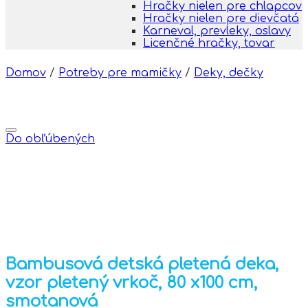
Hračky nielen pre chlapcov
Hračky nielen pre dievčatá
Karneval, prevleky, oslavy
Licenčné hračky, tovar
Domov
/
Potreby pre mamičky
/
Deky, dečky
Do obľúbených
Bambusová detská pletená deka,
vzor pletený vrkoč, 80 x100 cm,
smotanová