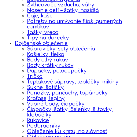
Zvlhčovače vzduchu, váhy
Nosenie detí – šatky, nosidlá
Čaje, kaše
Potreby na umývanie fliaš, gumených
cumlíkov
Tašky, vreca
Tipy na darčeky
Dojčenské oblečenie
Súpravičky, sety oblečenia
Košieľky, tielka
Body dlhý rukáv
Body krátky rukáv
Dupačky, polodupačky
Tričká
Teplákové súpravy, tepláčky, mikiny
Sukne, šatičky
Ponožky, pančuchy, topánočky
Kraťase, legíny
Vtipné body, čiapočky
Čiapočky, šatky, čelenky, šiltovky,
klobúčiky
Rukavice
Podbradníky
Oblečenie ku krstu, na slávnosť
Oblečenie na zimu