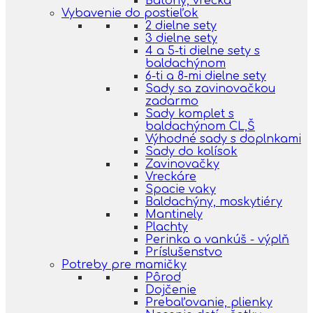
Batohy, vrecká
Vybavenie do postieľok
2 dielne sety
3 dielne sety
4 a 5-ti dielne sety s
baldachýnom
6-ti a 8-mi dielne sety
Sady sa zavinovačkou
zadarmo
Sady komplet s
baldachýnom CL,Š
Výhodné sady s doplnkami
Sady do kolísok
Zavinovačky
Vreckáre
Spacie vaky
Baldachýny, moskytiéry
Mantinely
Plachty
Perinka a vankúš - výplň
Príslušenstvo
Potreby pre mamičky
Pôrod
Dojčenie
Prebaľovanie, plienky