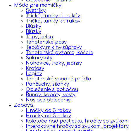
Móda pre mamičky
Svetríky
Tričká, tuniky dl. rukáv
Tričká, tuniky kr. rukáv
Blúzky
Blúzky
Topy, tielka
Tehotenské pásy
Tepláky,mikiny,súpravy
Tehotenské pyžama, košeľe
Sukne,šaty
Nohavice, traky, jeansy
Kraťasy
Legíny
Tehotenské spodné prádlo
Pančuchy, silonky
Oblečenie s potlačou
Bundy, kabáty, vesty
Nosiace oblečenie
Zábava
Hračky do 3 rokov
Hračky od 3 rokov
Kolotoče nad postieľku, hračky so zvukom
Interaktívne hračky so zvukom, projektory