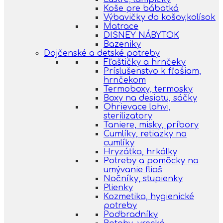
Koše pre bábätká
Výbavičky do košov,kolísok
Matrace
DISNEY NÁBYTOK
Bazeniky
Dojčenské a detské potreby
Fľaštičky a hrnčeky
Príslušenstvo k fľašiam,
hrnčekom
Termoboxy, termosky
Boxy na desiatu, sáčky
Ohrievace lahvi,
sterilizatory
Taniere, misky, príbory
Cumlíky, retiazky na
cumlíky
Hryzátka, hrkálky
Potreby a pomôcky na
umývanie fliaš
Nočníky, stupienky
Plienky
Kozmetika, hygienické
potreby
Podbradníky