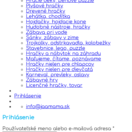
Hracie deky, penové puzzle
Plyšové hračky
Drevené hračky
Lehátka, chodítka
Hojdačky, hojdacie kone
Hudobné nástroje, hračky
Zábava pri vode
Sánky, zábavy v zime
Trojkolky, odstrkavadla, kolobežky
Stavebnice, lego, puzzle
Hračky a nábytok na záhradu
Maľujeme, čítame, poznávame
Hračky nielen pre chlapcov
Hračky nielen pre dievčatá
Karneval, prevleky, oslavy
Zábavné hry
Licenčné hračky, tovar
Prihlásenie
info@jaamama.sk
Prihlásenie
Používateľské meno alebo e-mailová adresa
*