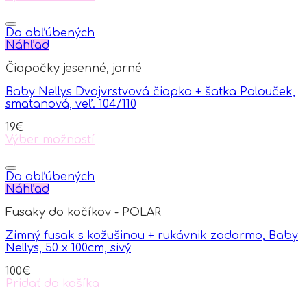
This
product
has
Do obľúbených
multiple
Náhľad
variants.
Čiapočky jesenné, jarné
The
options
Baby Nellys Dvojvrstvová čiapka + šatka Palouček,
may
smatanová, veľ. 104/110
be
chosen
19
€
on
Výber možností
the
This
product
product
page
has
Do obľúbených
multiple
Náhľad
variants.
Fusaky do kočíkov - POLAR
The
options
Zimný fusak s kožušinou + rukávnik zadarmo, Baby
may
Nellys, 50 x 100cm, sivý
be
chosen
100
€
on
Pridať do košíka
the
product