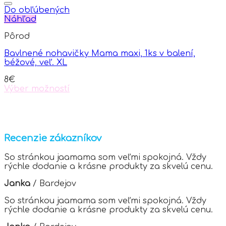
page
Do obľúbených
Náhľad
Pôrod
Bavlnené nohavičky Mama maxi, 1ks v balení,
béžové, veľ. XL
8
€
Výber možností
This
product
has
multiple
variants.
Recenzie zákazníkov
The
options
So stránkou jaamama som veľmi spokojná. Vždy
may
rýchle dodanie a krásne produkty za skvelú cenu.
be
chosen
Janka
/
Bardejov
on
the
So stránkou jaamama som veľmi spokojná. Vždy
product
rýchle dodanie a krásne produkty za skvelú cenu.
page