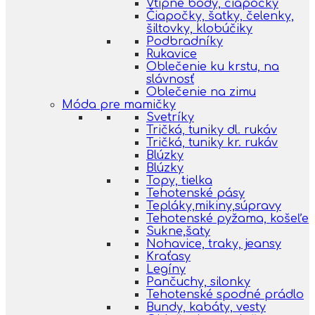
Vtipné body, čiapočky
Čiapočky, šatky, čelenky,
šiltovky, klobúčiky
Podbradníky
Rukavice
Oblečenie ku krstu, na
slávnosť
Oblečenie na zimu
Móda pre mamičky
Svetríky
Tričká, tuniky dl. rukáv
Tričká, tuniky kr. rukáv
Blúzky
Blúzky
Topy, tielka
Tehotenské pásy
Tepláky,mikiny,súpravy
Tehotenské pyžama, košeľe
Sukne,šaty
Nohavice, traky, jeansy
Kraťasy
Legíny
Pančuchy, silonky
Tehotenské spodné prádlo
Bundy, kabáty, vesty