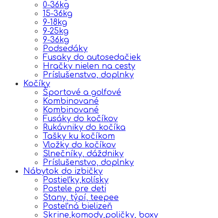
0-36kg
15-36kg
9-18kg
9-25kg
9-36kg
Podsedáky
Fusaky do autosedačiek
Hračky nielen na cesty
Príslušenstvo, doplnky
Kočíky
Športové a golfové
Kombinované
Kombinované
Fusáky do kočíkov
Rukávniky do kočíka
Tašky ku kočíkom
Vložky do kočíkov
Slnečníky, dáždniky
Príslušenstvo, doplnky
Nábytok do izbičky
Postieľky,kolísky
Postele pre deti
Stany, týpí, teepee
Posteľná bielizeň
Skrine,komody,poličky, boxy