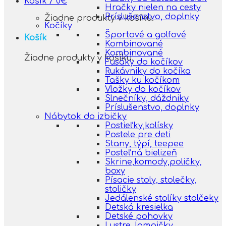
Košík /
0
€
Hračky nielen na cesty
Príslušenstvo, doplnky
Žiadne produkty v košíku.
Kočíky
Športové a golfové
Košík
Kombinované
Kombinované
Žiadne produkty v košíku.
Fusáky do kočíkov
Rukávniky do kočíka
Tašky ku kočíkom
Vložky do kočíkov
Slnečníky, dáždniky
Príslušenstvo, doplnky
Nábytok do izbičky
Postieľky,kolísky
Postele pre deti
Stany, týpí, teepee
Posteľná bielizeň
Skrine,komody,poličky,
boxy
Písacie stoly, stolečky,
stoličky
Jedálenské stolíky stolčeky
Detská kresielka
Detské pohovky
Lustre, lampičky