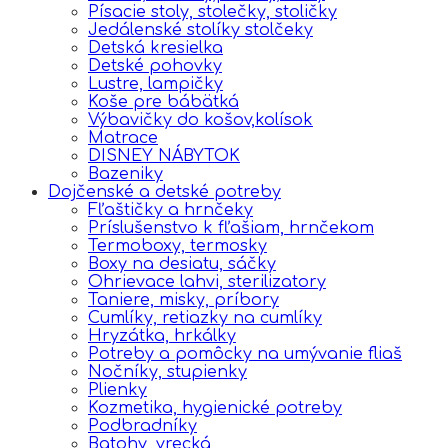
Písacie stoly, stolečky, stoličky
Jedálenské stolíky stolčeky
Detská kresielka
Detské pohovky
Lustre, lampičky
Koše pre bábätká
Výbavičky do košov,kolísok
Matrace
DISNEY NÁBYTOK
Bazeniky
Dojčenské a detské potreby
Fľaštičky a hrnčeky
Príslušenstvo k fľašiam, hrnčekom
Termoboxy, termosky
Boxy na desiatu, sáčky
Ohrievace lahvi, sterilizatory
Taniere, misky, príbory
Cumlíky, retiazky na cumlíky
Hryzátka, hrkálky
Potreby a pomôcky na umývanie fliaš
Nočníky, stupienky
Plienky
Kozmetika, hygienické potreby
Podbradníky
Batohy, vrecká