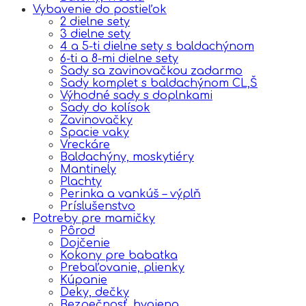
Vybavenie do postieľok
2 dielne sety
3 dielne sety
4 a 5-ti dielne sety s baldachýnom
6-ti a 8-mi dielne sety
Sady sa zavinovačkou zadarmo
Sady komplet s baldachýnom CL,Š
Výhodné sady s doplnkami
Sady do kolísok
Zavinovačky
Spacie vaky
Vreckáre
Baldachýny, moskytiéry
Mantinely
Plachty
Perinka a vankúš – výplň
Príslušenstvo
Potreby pre mamičky
Pôrod
Dojčenie
Kokony pre babatka
Prebaľovanie, plienky
Kúpanie
Deky, dečky
Bezpečnosť, hygiena