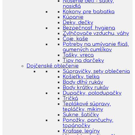
Nosenie detí - šatky,
nosidlá
Kokony pre babatka
Kúpanie
Deky, dečky
Bezpečnosť, hygiena
Zvlhčovače vzduchu, váhy
Čaje, kaše
Potreby na umývanie fliaš,
gumených cumlíkov
Tašky, vreca
Tipy na darčeky
Dojčenské oblečenie
Súpravičky, sety oblečenia
Košieľky, tielka
Body dlhý rukáv
Body krátky rukáv
Dupačky, polodupačky
Tričká
Teplákové súpravy,
tepláčky, mikiny
Sukne, šatičky
Ponožky, pančuchy,
topánočky
Kraťase, legíny