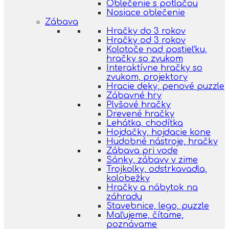
Oblečenie s potlačou
Nosiace oblečenie
Zábava
Hračky do 3 rokov
Hračky od 3 rokov
Kolotoče nad postieľku,
hračky so zvukom
Interaktívne hračky so
zvukom, projektory
Hracie deky, penové puzzle
Zábavné hry
Plyšové hračky
Drevené hračky
Lehátka, chodítka
Hojdačky, hojdacie kone
Hudobné nástroje, hračky
Zábava pri vode
Sánky, zábavy v zime
Trojkolky, odstrkavadla,
kolobežky
Hračky a nábytok na
záhradu
Stavebnice, lego, puzzle
Maľujeme, čítame,
poznávame