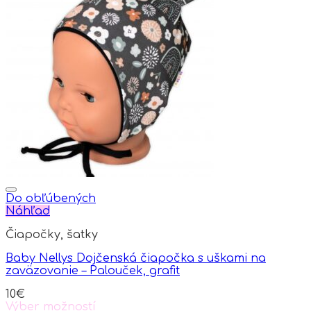
page
multiple
variants.
The
options
may
be
chosen
on
the
product
page
Do obľúbených
Náhľad
Čiapočky, šatky
Baby Nellys Dojčenská čiapočka s uškami na
zaväzovanie – Palouček, grafit
10
€
Výber možností