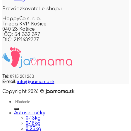
Prevádzkovateľ e-shopu
HappyCo s. r. o.
Trieda KVP,
Košice
040 23 Košice
IČO: 54 332 397
DIČ: 2121632337
Tel
: 0915 201 283
E-mail
:
info@jaamama.sk
Copyright 2026 ©
jaamama.sk
Hľadať:
Autosedačky
0-13kg
0-18kg
0-25kg