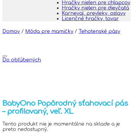
Hračky nielen pre chlapcov
Hračky nielen pre dievčatá
Karneval, prevleky, oslavy
Licenčné hračky, tovar
Domov
/
Móda pre mamičky
/
Tehotenské pásy
Do obľúbených
BabyOno Popôrodný sťahovací pás
– profilovaný, veľ. XL
Tento produkt nie je momentálne na sklade a je
preto nedostupný.