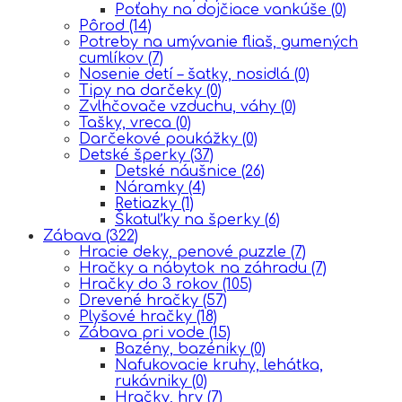
Poťahy na dojčiace vankúše
(0)
Pôrod
(14)
Potreby na umývanie fliaš, gumených
cumlíkov
(7)
Nosenie detí – šatky, nosidlá
(0)
Tipy na darčeky
(0)
Zvlhčovače vzduchu, váhy
(0)
Tašky, vreca
(0)
Darčekové poukážky
(0)
Detské šperky
(37)
Detské náušnice
(26)
Náramky
(4)
Retiazky
(1)
Škatuľky na šperky
(6)
Zábava
(322)
Hracie deky, penové puzzle
(7)
Hračky a nábytok na záhradu
(7)
Hračky do 3 rokov
(105)
Drevené hračky
(57)
Plyšové hračky
(18)
Zábava pri vode
(15)
Bazény, bazéniky
(0)
Nafukovacie kruhy, lehátka,
rukávniky
(0)
Hračky, hry
(7)