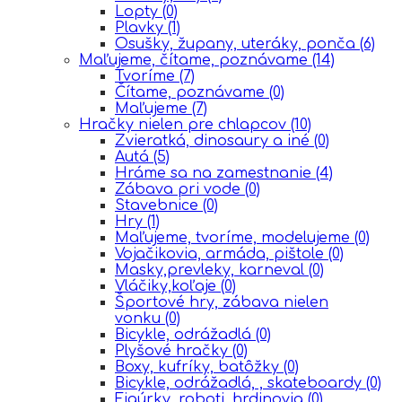
Lopty
(0)
Plavky
(1)
Osušky, župany, uteráky, ponča
(6)
Maľujeme, čítame, poznávame
(14)
Tvoríme
(7)
Čítame, poznávame
(0)
Maľujeme
(7)
Hračky nielen pre chlapcov
(10)
Zvieratká, dinosaury a iné
(0)
Autá
(5)
Hráme sa na zamestnanie
(4)
Zábava pri vode
(0)
Stavebnice
(0)
Hry
(1)
Maľujeme, tvoríme, modelujeme
(0)
Vojačikovia, armáda, pištole
(0)
Masky,prevleky, karneval
(0)
Vláčiky,koľaje
(0)
Športové hry, zábava nielen
vonku
(0)
Bicykle, odrážadlá
(0)
Plyšové hračky
(0)
Boxy, kufríky, batôžky
(0)
Bicykle, odrážadlá, , skateboardy
(0)
Figúrky, roboti, hrdinovia
(0)