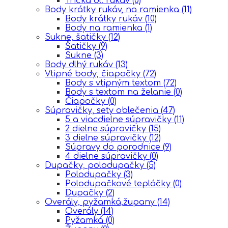
Tričká dl. rukáv
(0)
Body krátky rukáv, na ramienka
(11)
Body krátky rukáv
(10)
Body na ramienka
(1)
Sukne, šatičky
(12)
Šatičky
(9)
Sukne
(3)
Body dlhý rukáv
(13)
Vtipné body, čiapočky
(72)
Body s vtipným textom
(72)
Body s textom na želanie
(0)
Čiapočky
(0)
Súpravičky, sety oblečenia
(47)
5 a viacdielne súpravičky
(11)
2 dielne súpravičky
(15)
3 dielne súpravičky
(12)
Súpravy do porodnice
(9)
4 dielne súpravičky
(0)
Dupačky, polodupačky
(5)
Polodupačky
(3)
Polodupačkové tepláčky
(0)
Dupačky
(2)
Overály, pyžamká,župany
(14)
Overály
(14)
Pyžamká
(0)