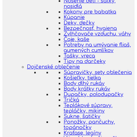
Nosenie detí - šatky,
nosidlá
Kokony pre babatka
Kúpanie
Deky, dečky
Bezpečnosť, hygiena
Zvlhčovače vzduchu, váhy
Čaje, kaše
Potreby na umývanie fliaš,
gumených cumlíkov
Tašky, vreca
Tipy na darčeky
Dojčenské oblečenie
Súpravičky, sety oblečenia
Košieľky, tielka
Body dlhý rukáv
Body krátky rukáv
Dupačky, polodupačky
Tričká
Teplákové súpravy,
tepláčky, mikiny
Sukne, šatičky
Ponožky, pančuchy,
topánočky
Kraťase, legíny