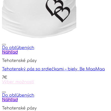
be
chosen
on
the
product
page
Do obľúbených
Náhľad
Tehotenské pásy
Tehotenský pás so srdiečkami – biely, Be MaaMaa
7
€
Výber možností
This
product
has
Do obľúbených
multiple
Náhľad
variants.
Tehotenské pásy
The