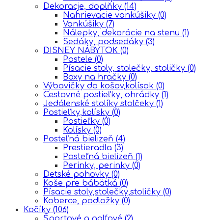
Dekoracje, doplňky
(14)
Nahrievacie vankúšiky
(0)
Vankúšiky
(7)
Nálepky, dekorácie na stenu
(1)
Sedáky, podsedáky
(3)
DISNEY NÁBYTOK
(0)
Postele
(0)
Písacie stoly, stolečky, stoličky
(0)
Boxy na hračky
(0)
Výbavičky do košov,kolísok
(0)
Cestovné postieľky, ohrádky
(1)
Jedálenské stolíky stolčeky
(1)
Postieľky,kolísky
(0)
Postieľky
(0)
Kolísky
(0)
Posteľná bielizeň
(4)
Prestieradla
(3)
Posteľná bielizeň
(1)
Perinky, perinky
(0)
Detské pohovky
(0)
Koše pre bábätká
(0)
Písacie stoly,stolečky,stoličky
(0)
Koberce, podložky
(0)
Kočíky
(106)
Športové a golfové
(2)