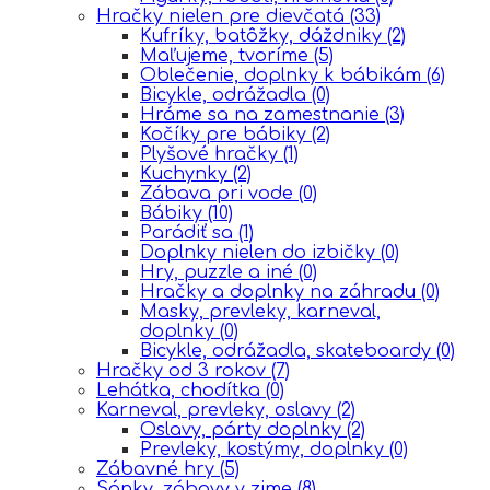
Hračky nielen pre dievčatá
(33)
Kufríky, batôžky, dáždniky
(2)
Maľujeme, tvoríme
(5)
Oblečenie, doplnky k bábikám
(6)
Bicykle, odrážadla
(0)
Hráme sa na zamestnanie
(3)
Kočíky pre bábiky
(2)
Plyšové hračky
(1)
Kuchynky
(2)
Zábava pri vode
(0)
Bábiky
(10)
Parádiť sa
(1)
Doplnky nielen do izbičky
(0)
Hry, puzzle a iné
(0)
Hračky a doplnky na záhradu
(0)
Masky, prevleky, karneval,
doplnky
(0)
Bicykle, odrážadla, skateboardy
(0)
Hračky od 3 rokov
(7)
Lehátka, chodítka
(0)
Karneval, prevleky, oslavy
(2)
Oslavy, párty doplnky
(2)
Prevleky, kostýmy, doplnky
(0)
Zábavné hry
(5)
Sánky, zábavy v zime
(8)