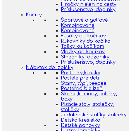
Hračky nielen na cesty
Príslušenstvo, doplnky
Kočíky
Športové a golfové
Kombinované
Kombinované
Fusáky do kočíkov
Rukávniky do kočíka
Tašky ku kočíkom
Vložky do kočíkov
Slnečníky, dáždniky
Príslušenstvo, doplnky
Nábytok do izbičky
Postieľky,kolísky
Postele pre deti
Stany, týpí, teepee
Posteľná bielizeň
Skrine,komody,poličky,
boxy
Písacie stoly, stolečky,
stoličky
Jedálenské stolíky stolčeky
Detská kresielka
Detské pohovky
Lustre, lampičky