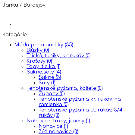
Janka
/
Bardejov
Kategórie
Móda pre mamičky
(35)
Blúzky
(0)
Tričká, tuniky, kr. rukáv
(0)
Kraťasy
(0)
Topy, tielka
(1)
Sukne,šaty
(4)
Sukne
(3)
Šaty
(1)
Tehotenské pyžama, košeľe
(0)
Župany
(0)
Tehotenské pyžama kr. rukáv, na
ramienka
(0)
Tehotenské pyžama dl. rukáv, 3/4
rukáv
(0)
Nohavice, traky, jeansy
(1)
Nohavice
(1)
3/4 nohavice
(0)