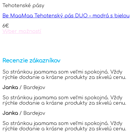
Tehotenské pásy
Be MaaMaa Tehotenský pás DUO – modrá s bielou
6
€
Výber možností
This
product
has
multiple
variants.
Recenzie zákazníkov
The
options
So stránkou jaamama som veľmi spokojná. Vždy
may
rýchle dodanie a krásne produkty za skvelú cenu.
be
chosen
Janka
/
Bardejov
on
the
So stránkou jaamama som veľmi spokojná. Vždy
product
rýchle dodanie a krásne produkty za skvelú cenu.
page
Janka
/
Bardejov
So stránkou jaamama som veľmi spokojná. Vždy
rýchle dodanie a krásne produkty za skvelú cenu.