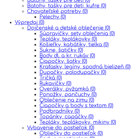
Batohy, tašky pre deti
(0)
Batohy, tašky pre deti, kufre
(0)
Chovateľské potreby
(0)
Pelechy
(0)
Výpredaj
(0)
Dojčenské a detské oblečenie
(0)
Súpravičky, sety oblečenia
(0)
Tepláky, teplákovky
(0)
Košieľky, kabátiky, tielka
(0)
Sukne, šatičky
(0)
Body dl. a kr. rukáv
(0)
Čiapočky, šatky
(0)
Kraťasky, legíny, spodná bielizeň
(0)
Dupačky, polodupačky
(0)
Tričká
(0)
Rukavičky
(0)
Overálky, pyžamká
(0)
Ponožky, pančuchy
(0)
Oblečenie na zimu
(0)
Čiapočky a body s textom
(0)
Podbradníky
(0)
Topánky, capáčky
(0)
Tepláky, teplákovky, mikiny
(0)
Vybavenie do postieľok
(0)
Obliečky do postieľok
(0)