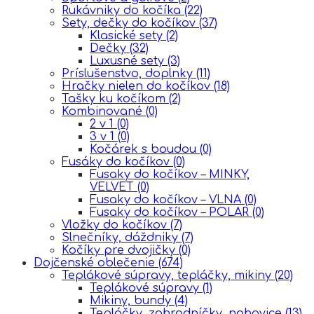
Rukávniky do kočíka
(22)
Sety, dečky do kočíkov
(37)
Klasické sety
(2)
Dečky
(32)
Luxusné sety
(3)
Príslušenstvo, doplnky
(11)
Hračky nielen do kočíkov
(18)
Tašky ku kočíkom
(2)
Kombinované
(0)
2 v 1
(0)
3 v 1
(0)
Kočárek s boudou
(0)
Fusáky do kočíkov
(0)
Fusaky do kočíkov – MINKY,
VELVET
(0)
Fusaky do kočíkov – VLNA
(0)
Fusaky do kočíkov – POLAR
(0)
Vložky do kočíkov
(7)
Slnečníky, dáždniky
(7)
Kočíky pre dvojičky
(0)
Dojčenské oblečenie
(674)
Teplákové súpravy, tepláčky, mikiny
(20)
Teplákové súpravy
(1)
Mikiny, bundy
(4)
Tepláčky, zahradníčky, nohavice
(13)