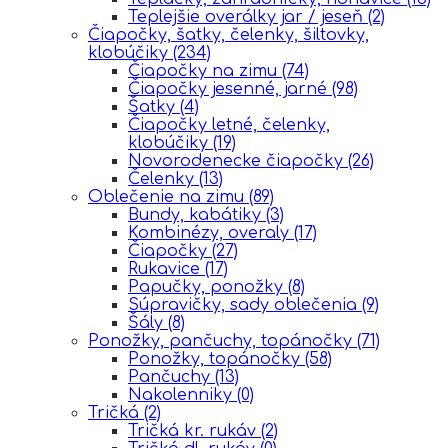
Teplejšie overálky jar / jeseň
(2)
Čiapočky, šatky, čelenky, šiltovky,
klobúčiky
(234)
Čiapočky na zimu
(74)
Čiapočky jesenné, jarné
(98)
Šatky
(4)
Čiapočky letné, čelenky,
klobúčiky
(19)
Novorodenecke čiapočky
(26)
Čelenky
(13)
Oblečenie na zimu
(89)
Bundy, kabátiky
(3)
Kombinézy, overaly
(17)
Čiapočky
(27)
Rukavice
(17)
Papučky, ponožky
(8)
Súpravičky, sady oblečenia
(9)
Šály
(8)
Ponožky, pančuchy, topánočky
(71)
Ponožky, topánočky
(58)
Pančuchy
(13)
Nakolenniky
(0)
Tričká
(2)
Tričká kr. rukáv
(2)