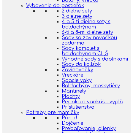
Batohy, vrecká
Vybavenie do postieľok
2 dielne sety
3 dielne sety
4 a 5-ti dielne sety s
baldachýnom
6-ti a 8-mi dielne sety
Sady sa zavinovačkou
zadarmo
Sady komplet s
baldachýnom CL,Š
Výhodné sady s doplnkami
Sady do kolísok
Zavinovačky
Vreckáre
Spacie vaky
Baldachýny, moskytiéry
Mantinely
Plachty
Perinka a vankúš - výplň
Príslušenstvo
Potreby pre mamičky
Pôrod
Dojčenie
Prebaľovanie, plienky