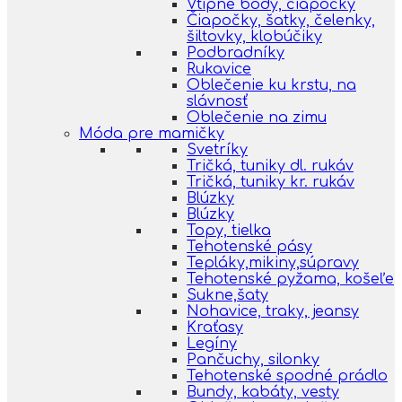
Vtipné body, čiapočky
Čiapočky, šatky, čelenky,
šiltovky, klobúčiky
Podbradníky
Rukavice
Oblečenie ku krstu, na
slávnosť
Oblečenie na zimu
Móda pre mamičky
Svetríky
Tričká, tuniky dl. rukáv
Tričká, tuniky kr. rukáv
Blúzky
Blúzky
Topy, tielka
Tehotenské pásy
Tepláky,mikiny,súpravy
Tehotenské pyžama, košeľe
Sukne,šaty
Nohavice, traky, jeansy
Kraťasy
Legíny
Pančuchy, silonky
Tehotenské spodné prádlo
Bundy, kabáty, vesty