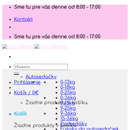
Skip
Sme tu pre vás denne od 8:00 - 17:00
to
content
Kontakt
Sme tu pre vás denne od 8:00 - 17:00
Hľadať:
Autosedačky
0-13kg
Prihlásenie
0-18kg
0-25kg
Košík /
0
€
0-36kg
Žiadne produkty v košíku.
9-18kg
9-25kg
9-36kg
Košík
15-36kg
Podsedáky
Žiadne produkty v košíku.
Fusaky do autosedačiek