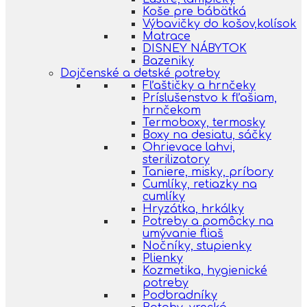
Koše pre bábätká
Výbavičky do košov,kolísok
Matrace
DISNEY NÁBYTOK
Bazeniky
Dojčenské a detské potreby
Fľaštičky a hrnčeky
Príslušenstvo k fľašiam,
hrnčekom
Termoboxy, termosky
Boxy na desiatu, sáčky
Ohrievace lahvi,
sterilizatory
Taniere, misky, príbory
Cumlíky, retiazky na
cumlíky
Hryzátka, hrkálky
Potreby a pomôcky na
umývanie fliaš
Nočníky, stupienky
Plienky
Kozmetika, hygienické
potreby
Podbradníky