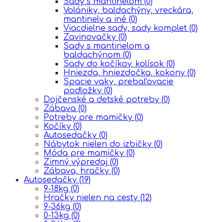
Sady s mantinelom
(0)
Volániky, baldachýny, vreckára,
mantinely a iné
(0)
Viacdielne sady, sady komplet
(0)
Zavinovačky
(0)
Sady s mantinelom a
baldachýnom
(0)
Sady do kočíkov, kolísok
(0)
Hniezda, hniezdočka, kokony
(0)
Spacie vaky, prebaľovacie
podložky
(0)
Dojčenské a detské potreby
(0)
Zábava
(0)
Potreby pre mamičky
(0)
Kočíky
(0)
Autosedačky
(0)
Nábytok nielen do izbičky
(0)
Móda pre mamičky
(0)
Zimný výpredaj
(0)
Zábava, hračky
(0)
Autosedačky
(19)
9-18kg
(0)
Hračky nielen na cesty
(12)
9-36kg
(0)
0-13kg
(0)