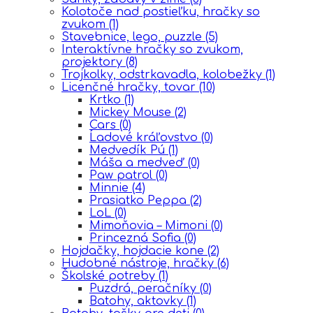
Kolotoče nad postieľku, hračky so
zvukom
(1)
Stavebnice, lego, puzzle
(5)
Interaktívne hračky so zvukom,
projektory
(8)
Trojkolky, odstrkavadla, kolobežky
(1)
Licenčné hračky, tovar
(10)
Krtko
(1)
Mickey Mouse
(2)
Cars
(0)
Ĺadové kráľovstvo
(0)
Medvedík Pú
(1)
Máša a medveď
(0)
Paw patrol
(0)
Minnie
(4)
Prasiatko Peppa
(2)
LoL
(0)
Mimoňovia – Mimoni
(0)
Princezná Sofia
(0)
Hojdačky, hojdacie kone
(2)
Hudobné nástroje, hračky
(6)
Školské potreby
(1)
Puzdrá, peračníky
(0)
Batohy, aktovky
(1)