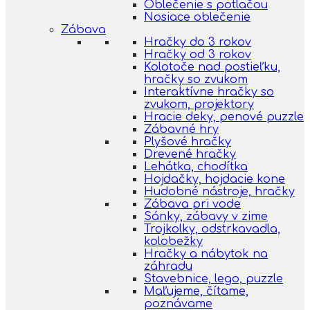
Oblečenie s potlačou
Nosiace oblečenie
Zábava
Hračky do 3 rokov
Hračky od 3 rokov
Kolotoče nad postieľku,
hračky so zvukom
Interaktívne hračky so
zvukom, projektory
Hracie deky, penové puzzle
Zábavné hry
Plyšové hračky
Drevené hračky
Lehátka, chodítka
Hojdačky, hojdacie kone
Hudobné nástroje, hračky
Zábava pri vode
Sánky, zábavy v zime
Trojkolky, odstrkavadla,
kolobežky
Hračky a nábytok na
záhradu
Stavebnice, lego, puzzle
Maľujeme, čítame,
poznávame