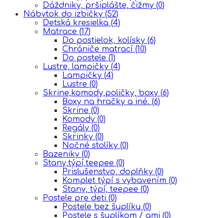
Dáždniky, pršiplášte, čižmy
(0)
Nábytok do izbičky
(52)
Detská kresielka
(4)
Matrace
(17)
Do postielok, kolísky
(6)
Chrániče matrací
(10)
Do postele
(1)
Lustre, lampičky
(4)
Lampičky
(4)
Lustre
(0)
Skrine,komody,poličky, boxy
(6)
Boxy na hračky a iné.
(6)
Skrine
(0)
Komody
(0)
Regály
(0)
Skrinky
(0)
Nočné stolíky
(0)
Bazeniky
(0)
Stany,týpí,teepee
(0)
Prislušenstvo, doplňky
(0)
Komplet týpí s vybavením
(0)
Stany, týpí, teepee
(0)
Postele pre deti
(0)
Postele bez šuplíku
(0)
Postele s šuplíkom / ami
(0)