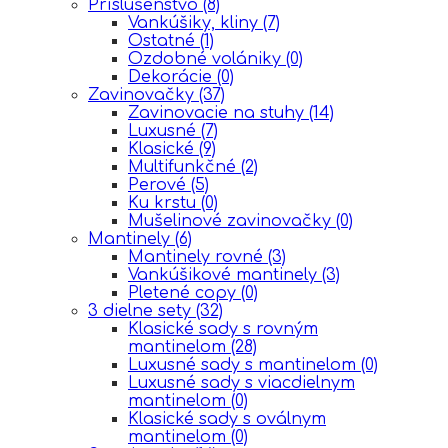
Príslušenstvo
(8)
Vankúšiky, kliny
(7)
Ostatné
(1)
Ozdobné volániky
(0)
Dekorácie
(0)
Zavinovačky
(37)
Zavinovacie na stuhy
(14)
Luxusné
(7)
Klasické
(9)
Multifunkčné
(2)
Perové
(5)
Ku krstu
(0)
Mušelinové zavinovačky
(0)
Mantinely
(6)
Mantinely rovné
(3)
Vankúšikové mantinely
(3)
Pletené copy
(0)
3 dielne sety
(32)
Klasické sady s rovným
mantinelom
(28)
Luxusné sady s mantinelom
(0)
Luxusné sady s viacdielnym
mantinelom
(0)
Klasické sady s oválnym
mantinelom
(0)