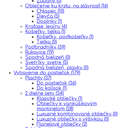
Župany
(0)
Oblečenie ku krstu, na slávnosť
(16)
Chlapec
(10)
Dievča
(5)
Doplnky
(1)
Kraťase, legíny
(4)
Košieľky, tielka
(1)
Košieľky, podkošieľky
(1)
Tielka
(0)
Podbradníky
(39)
Rukavice
(19)
Spodná bielizeň
(0)
Svetríky, svetre
(5)
Spodná bielizeň, plavky
(0)
Vybavenie do postieľok
(179)
Plachty
(37)
Do postieľok
(36)
Do kolísok
(1)
2 dielne sety
(34)
Klasické obliečky
(1)
Obliečky k vankúšikovým
mantinelom
(28)
Luxusné kombinované obliečky
(0)
Luxusné obliečky s výšivkou
(0)
Flanelové obliečky
(2)