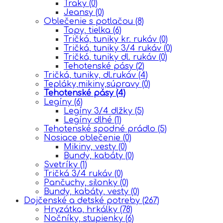
Traky
(0)
Jeansy
(0)
Oblečenie s potlačou
(8)
Topy, tielka
(6)
Tričká, tuniky kr. rukáv
(0)
Tričká, tuniky 3/4 rukáv
(0)
Tričká, tuniky dl. rukáv
(0)
Tehotenské pásy
(2)
Tričká, tuniky, dl.rukáv
(4)
Tepláky,mikiny,súpravy
(0)
Tehotenské pásy
(4)
Legíny
(6)
Legíny 3/4 dlžky
(5)
Legíny dlhé
(1)
Tehotenské spodné prádlo
(5)
Nosiace oblečenie
(0)
Mikiny, vesty
(0)
Bundy, kabáty
(0)
Svetríky
(1)
Tričká 3/4 rukáv
(0)
Pančuchy, silonky
(0)
Bundy, kabáty, vesty
(0)
Dojčenské a detské potreby
(267)
Hryzátka, hrkálky
(78)
Nočníky, stupienky
(6)