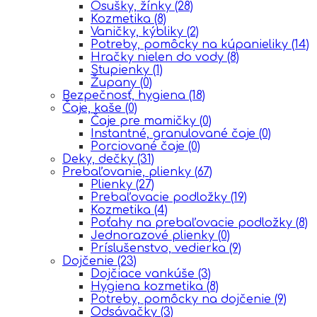
Osušky, žínky
(28)
Kozmetika
(8)
Vaničky, kýbliky
(2)
Potreby, pomôcky na kúpanieliky
(14)
Hračky nielen do vody
(8)
Stupienky
(1)
Župany
(0)
Bezpečnosť, hygiena
(18)
Čaje, kaše
(0)
Čaje pre mamičky
(0)
Instantné, granulované čaje
(0)
Porciované čaje
(0)
Deky, dečky
(31)
Prebaľovanie, plienky
(67)
Plienky
(27)
Prebaľovacie podložky
(19)
Kozmetika
(4)
Poťahy na prebaľovacie podložky
(8)
Jednorazové plienky
(0)
Príslušenstvo, vedierka
(9)
Dojčenie
(23)
Dojčiace vankúše
(3)
Hygiena kozmetika
(8)
Potreby, pomôcky na dojčenie
(9)
Odsávačky
(3)