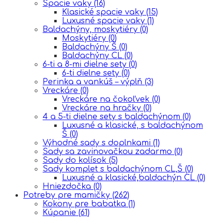
Spacie vaky
(16)
Klasické spacie vaky
(15)
Luxusné spacie vaky
(1)
Baldachýny, moskytiéry
(0)
Moskytiéry
(0)
Baldachýny Š
(0)
Baldachýny CL
(0)
6-ti a 8-mi dielne sety
(0)
6-ti dielne sety
(0)
Perinka a vankúš – výplň
(3)
Vreckáre
(0)
Vreckáre na čokoľvek
(0)
Vreckáre na hračky
(0)
4 a 5-ti dielne sety s baldachýnom
(0)
Luxusné a klasické, s baldachýnom
Š
(0)
Výhodné sady s doplnkami
(1)
Sady sa zavinovačkou zadarmo
(0)
Sady do kolísok
(5)
Sady komplet s baldachýnom CL,Š
(0)
Luxusné a klasické,baldachýn CL
(0)
Hniezdočka
(0)
Potreby pre mamičky
(262)
Kokony pre babatka
(1)
Kúpanie
(61)