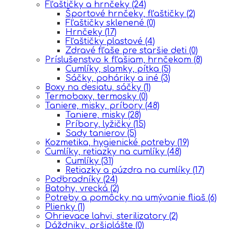
Fľaštičky a hrnčeky
(24)
Športové hrnčeky, fľaštičky
(2)
Fľaštičky sklenené
(0)
Hrnčeky
(17)
Fľaštičky plastové
(4)
Zdravé fľaše pre staršie deti
(0)
Príslušenstvo k fľašiam, hrnčekom
(8)
Cumlíky, slamky, pítka
(5)
Sáčky, poháriky a iné
(3)
Boxy na desiatu, sáčky
(1)
Termoboxy, termosky
(0)
Taniere, misky, príbory
(48)
Taniere, misky
(28)
Príbory, lyžičky
(15)
Sady tanierov
(5)
Kozmetika, hygienické potreby
(19)
Cumlíky, retiazky na cumlíky
(48)
Cumlíky
(31)
Retiazky a púzdra na cumlíky
(17)
Podbradníky
(24)
Batohy, vrecká
(2)
Potreby a pomôcky na umývanie fliaš
(6)
Plienky
(1)
Ohrievace lahvi, sterilizatory
(2)
Dáždniky, pršiplášte
(0)