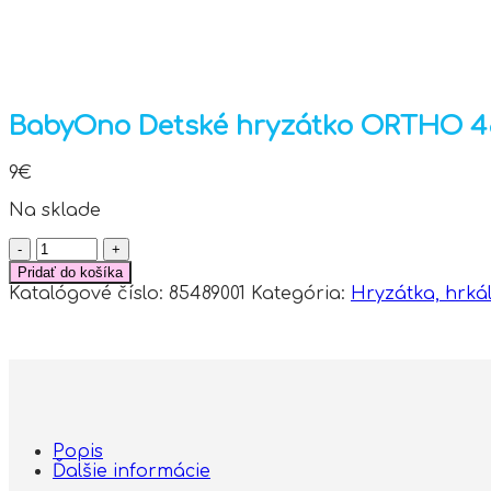
BabyOno Detské hryzátko ORTHO 486
9
€
Na sklade
množstvo
BabyOno
Pridať do košíka
Detské
Katalógové číslo:
85489001
Kategória:
Hryzátka, hrká
hryzátko
ORTHO
486
-
šedá,
červená,
žlutá
Popis
Ďalšie informácie