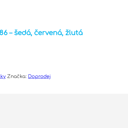
 – šedá, červená, žlutá
lky
Značka:
Doprodej