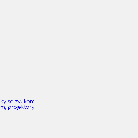
čky so zvukom
om, projektory