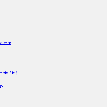
nčekom
nie fliaš
by