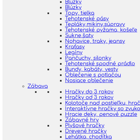
Blúzky
Blúzky
Topy, tielka
Tehotenské pásy
Tepláky,mikiny,súpravy
Tehotenské pyžama, košeľe
Sukne,šaty
Nohavice, traky, jeansy
Kraťasy
Legíny
Pančuchy, silonky
Tehotenské spodné prádlo
Bundy, kabáty, vesty
Oblečenie s potlačou
Nosiace oblečenie
Zábava
Hračky do 3 rokov
Hračky od 3 rokov
Kolotoče nad postieľku, hra
Interaktívne hračky so zvuk
Hracie deky, penové puzzle
Zábavné hry
Plyšové hračky
Drevené hračky
Lehátka, chodítka