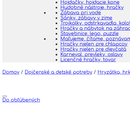
Hojdačky, hojdacie kone
Hudobné nástroje, hračky
Zábava pri vode
Sánky, zábavy v zime
Trojkolky, odstrkavadla, kol
Hračky a nábytok na záhra
Stavebnice, lego, puzzle
Maľujeme, čítame, poznáva
Hračky nielen pre chlapcov
Hračky nielen pre dievčatá
Karneval, prevleky, oslavy
Licenčné hračky, tovar
Domov
/
Dojčenské a detské potreby
/
Hryzátka, hr
Do obľúbených