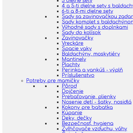
3 dielne sety
4 a 5-ti dielne sety s balda
6-ti a 8-mi dielne sety
Sady sa zavinovačkou zada
Sady komplet s baldachýno
Výhodné sady s doplnkami
Sady do kolísok
Zavinovačky
Vreckáre
Spacie vaky
Baldachýny, moskytiéry
Mantinely
Plachty
Perinka a vankúš - výplň
Príslušenstvo
Potreby pre mamičky
Pôrod
Dojčenie
Prebaľovanie, plienky
Nosenie detí - šatky, nosidlá
Kokony pre babatka
Kúpanie
Deky, dečky
Bezpečnosť, hygiena
Zvlhčovače vzduchu, váhy