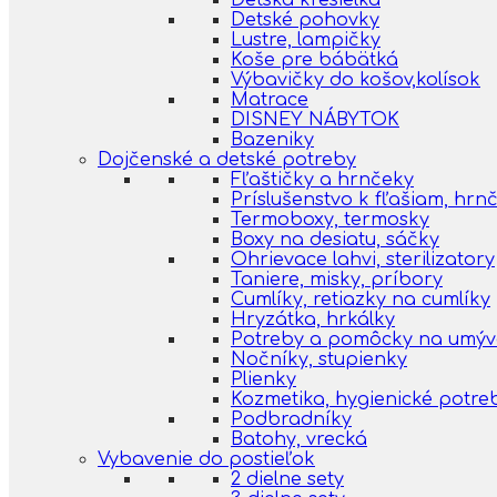
Detská kresielka
Detské pohovky
Lustre, lampičky
Koše pre bábätká
Výbavičky do košov,kolísok
Matrace
DISNEY NÁBYTOK
Bazeniky
Dojčenské a detské potreby
Fľaštičky a hrnčeky
Príslušenstvo k fľašiam, hr
Termoboxy, termosky
Boxy na desiatu, sáčky
Ohrievace lahvi, sterilizatory
Taniere, misky, príbory
Cumlíky, retiazky na cumlíky
Hryzátka, hrkálky
Potreby a pomôcky na umýva
Nočníky, stupienky
Plienky
Kozmetika, hygienické potre
Podbradníky
Batohy, vrecká
Vybavenie do postieľok
2 dielne sety