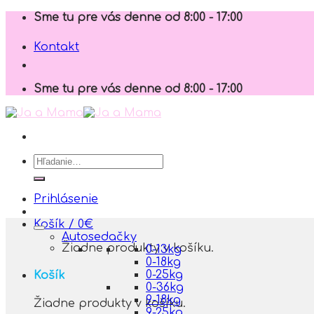
Skip
Sme tu pre vás denne od 8:00 - 17:00
to
content
Kontakt
Sme tu pre vás denne od 8:00 - 17:00
Hľadať:
Prihlásenie
Košík /
0
€
Autosedačky
Žiadne produkty v košíku.
0-13kg
0-18kg
0-25kg
Košík
0-36kg
9-18kg
Žiadne produkty v košíku.
9-25kg