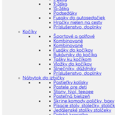
9-36kg
15-36kg
Podsedáky
Fusaky do autosedačiek
Hračky nielen na cesty
Príslušenstvo, doplnky
Kočíky
Športové a golfové
Kombinované
Kombinované
Fusáky do kočíkov
Rukávniky do kočíka
Tašky ku kočíkom
Vložky do kočíkov
Slnečníky, dáždniky
Príslušenstvo, doplnky
Nábytok do izbičky
Postieľky,kolísky
Postele pre deti
Stany, týpí, teepee
Posteľná bielizeň
Skrine,komody,poličky, boxy
Písacie stoly, stolečky, stolič
Jedálenské stolíky stolčeky