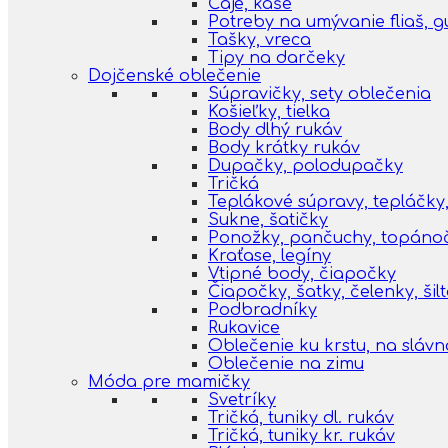
Čaje, kaše
Potreby na umývanie fliaš, 
Tašky, vreca
Tipy na darčeky
Dojčenské oblečenie
Súpravičky, sety oblečenia
Košieľky, tielka
Body dlhý rukáv
Body krátky rukáv
Dupačky, polodupačky
Tričká
Teplákové súpravy, tepláčky,
Sukne, šatičky
Ponožky, pančuchy, topáno
Kraťase, legíny
Vtipné body, čiapočky
Čiapočky, šatky, čelenky, šil
Podbradníky
Rukavice
Oblečenie ku krstu, na slávn
Oblečenie na zimu
Móda pre mamičky
Svetríky
Tričká, tuniky dl. rukáv
Tričká, tuniky kr. rukáv