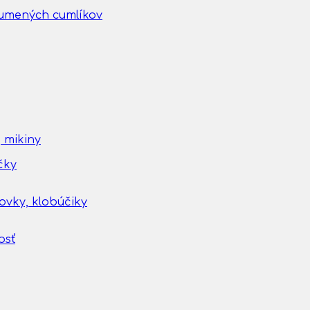
gumených cumlíkov
 mikiny
čky
tovky, klobúčiky
osť