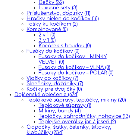
Dečky
(32)
Luxusné sety
(3)
Príslušenstvo, doplnky
(11)
Hračky nielen do kočíkov
(18)
Tašky ku kočíkom
(2)
Kombinované
(0)
2 v 1
(0)
3 v 1
(0)
Kočárek s boudou
(0)
Fusáky do kočíkov
(0)
Fusaky do kočíkov – MINKY,
VELVET
(0)
Fusaky do kočíkov – VLNA
(0)
Fusaky do kočíkov – POLAR
(0)
Vložky do kočíkov
(7)
Slnečníky, dáždniky
(7)
Kočíky pre dvojičky
(0)
Dojčenské oblečenie
(674)
Teplákové súpravy, tepláčky, mikiny
(20)
Teplákové súpravy
(1)
Mikiny, bundy
(4)
Tepláčky, zahradníčky, nohavice
(13)
Teplejšie overálky jar / jeseň
(2)
Čiapočky, šatky, čelenky, šiltovky,
klobúčiky
(234)