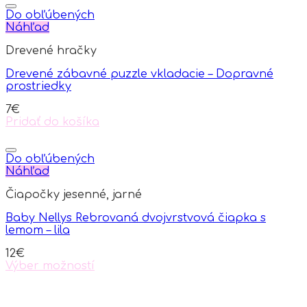
product
has
Do obľúbených
multiple
Náhľad
variants.
Drevené hračky
The
options
Drevené zábavné puzzle vkladacie – Dopravné
may
prostriedky
be
chosen
7
€
on
Pridať do košíka
the
product
page
Do obľúbených
Náhľad
Čiapočky jesenné, jarné
Baby Nellys Rebrovaná dvojvrstvová čiapka s
lemom – lila
12
€
Výber možností
This
product
has