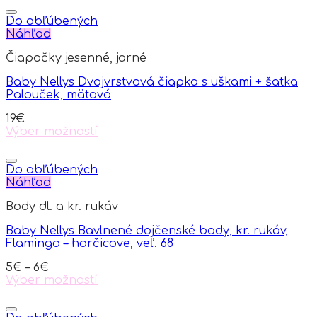
product
has
Do obľúbených
multiple
Náhľad
variants.
Čiapočky jesenné, jarné
The
options
Baby Nellys Dvojvrstvová čiapka s uškami + šatka
may
Palouček, mätová
be
chosen
19
€
on
Výber možností
the
This
product
product
page
has
Do obľúbených
multiple
Náhľad
variants.
Body dl. a kr. rukáv
The
options
Baby Nellys Bavlnené dojčenské body, kr. rukáv,
may
Flamingo – horčicove, veľ. 68
be
chosen
5
€
–
6
€
on
Výber možností
the
This
product
product
page