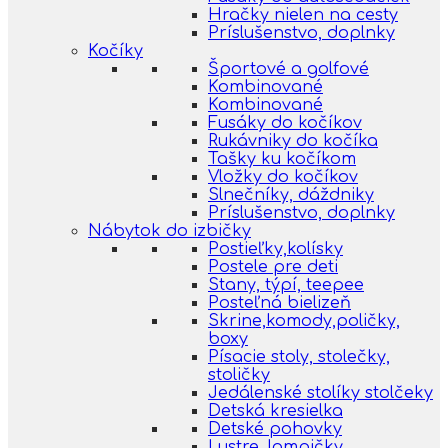
Hračky nielen na cesty
Príslušenstvo, doplnky
Kočíky
Športové a golfové
Kombinované
Kombinované
Fusáky do kočíkov
Rukávniky do kočíka
Tašky ku kočíkom
Vložky do kočíkov
Slnečníky, dáždniky
Príslušenstvo, doplnky
Nábytok do izbičky
Postieľky,kolísky
Postele pre deti
Stany, týpí, teepee
Posteľná bielizeň
Skrine,komody,poličky,
boxy
Písacie stoly, stolečky,
stoličky
Jedálenské stolíky stolčeky
Detská kresielka
Detské pohovky
Lustre, lampičky