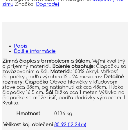
zimu
Značka:
Doprodej
Popis
Ďalšie informácie
Zimná čiapka s brmbolcom a šálom.
Veľmi kvalitný
a príjemný materiál.
Balenie obsahuje:
Čiapočku so
zaväzovaním a šál.
Materiál:
100% Akryl. Veľkosť
čiapočky podľa výrobcu 12 – 24 mesiacov.
Detailné
rozmery:
Čiapočka
Obvod hlavičky v kľudovom
stave cca 38cm, po natiahnutí až cca 48cm. Hĺbka
čiapočky 16,5 cm.
Šál
Dĺžka cca 1 meter. Výšivka na
čiapočke sa môže líšiť, podľa dodávky výrobcom. 1.
Kvalita.
Hmotnosť
0.136 kg
Velikost koj. oblečení
80-92 (12-24m)