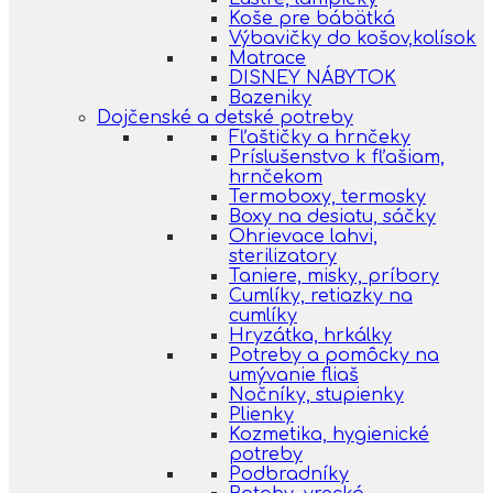
Koše pre bábätká
Výbavičky do košov,kolísok
Matrace
DISNEY NÁBYTOK
Bazeniky
Dojčenské a detské potreby
Fľaštičky a hrnčeky
Príslušenstvo k fľašiam,
hrnčekom
Termoboxy, termosky
Boxy na desiatu, sáčky
Ohrievace lahvi,
sterilizatory
Taniere, misky, príbory
Cumlíky, retiazky na
cumlíky
Hryzátka, hrkálky
Potreby a pomôcky na
umývanie fliaš
Nočníky, stupienky
Plienky
Kozmetika, hygienické
potreby
Podbradníky