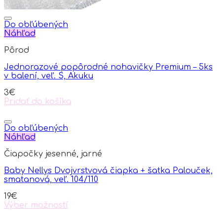
Do obľúbených
Náhľad
Pôrod
Jednorazové popôrodné nohavičky Premium – 5ks
v balení, veľ. S, Akuku
3
€
Pridať do košíka
Do obľúbených
Náhľad
Čiapočky jesenné, jarné
Baby Nellys Dvojvrstvová čiapka + šatka Palouček,
smatanová, veľ. 104/110
19
€
Výber možností
This