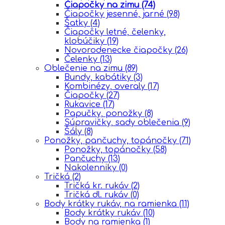
Čiapočky na zimu
(74)
Čiapočky jesenné, jarné
(98)
Šatky
(4)
Čiapočky letné, čelenky,
klobúčiky
(19)
Novorodenecke čiapočky
(26)
Čelenky
(13)
Oblečenie na zimu
(89)
Bundy, kabátiky
(3)
Kombinézy, overaly
(17)
Čiapočky
(27)
Rukavice
(17)
Papučky, ponožky
(8)
Súpravičky, sady oblečenia
(9)
Šály
(8)
Ponožky, pančuchy, topánočky
(71)
Ponožky, topánočky
(58)
Pančuchy
(13)
Nakolenniky
(0)
Tričká
(2)
Tričká kr. rukáv
(2)
Tričká dl. rukáv
(0)
Body krátky rukáv, na ramienka
(11)
Body krátky rukáv
(10)
Body na ramienka
(1)