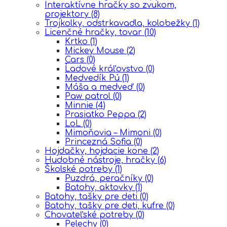
Interaktívne hračky so zvukom,
projektory
(8)
Trojkolky, odstrkavadla, kolobežky
(1)
Licenčné hračky, tovar
(10)
Krtko
(1)
Mickey Mouse
(2)
Cars
(0)
Ĺadové kráľovstvo
(0)
Medvedík Pú
(1)
Máša a medveď
(0)
Paw patrol
(0)
Minnie
(4)
Prasiatko Peppa
(2)
LoL
(0)
Mimoňovia – Mimoni
(0)
Princezná Sofia
(0)
Hojdačky, hojdacie kone
(2)
Hudobné nástroje, hračky
(6)
Školské potreby
(1)
Puzdrá, peračníky
(0)
Batohy, aktovky
(1)
Batohy, tašky pre deti
(0)
Batohy, tašky pre deti, kufre
(0)
Chovateľské potreby
(0)
Pelechy
(0)