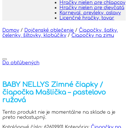
Hračky nielen pre chlapcov
Hračky nielen pre dievčatá
Karneval, prevleky, oslavy
Licenčné hračky, tovar
Domov
/
Dojčenské oblečenie
/
Čiapočky, šatky,
čelenky, šiltovky, klobúčiky
/
Čiapočky na zimu
Do obľúbených
BABY NELLYS Zimné čiapky /
čiapočka Mašlička – pastelovo
ružová
Tento produkt nie je momentálne na sklade a je
preto nedostupný.
Katalógové číslo:
62609901
Kategória:
Čiapočky na