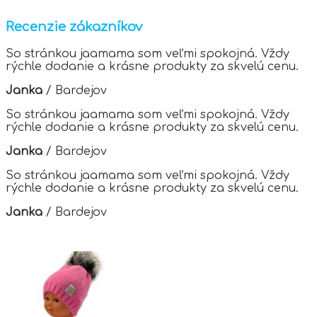
multiple
variants.
Recenzie zákazníkov
The
options
So stránkou jaamama som veľmi spokojná. Vždy
may
rýchle dodanie a krásne produkty za skvelú cenu.
be
chosen
Janka
/
Bardejov
on
the
So stránkou jaamama som veľmi spokojná. Vždy
product
rýchle dodanie a krásne produkty za skvelú cenu.
page
Janka
/
Bardejov
So stránkou jaamama som veľmi spokojná. Vždy
rýchle dodanie a krásne produkty za skvelú cenu.
Janka
/
Bardejov