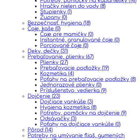
Potreby, pomôcky na kúpanieliky
(14)
Hračky nielen do vody
(8)
Stupienky
(1)
Župany
(0)
Bezpečnosť, hygiena
(18)
Čaje, kaše
(0)
Čaje pre mamičky
(0)
Instantné, granulované čaje
(0)
Porciované čaje
(0)
Deky, dečky
(31)
Prebaľovanie, plienky
(67)
Plienky
(27)
Prebaľovacie podložky
(19)
Kozmetika
(4)
Poťahy na prebaľovacie podložky
(8)
Jednorazové plienky
(0)
Príslušenstvo, vedierka
(9)
Dojčenie
(23)
Dojčiace vankúše
(3)
Hygiena kozmetika
(8)
Potreby, pomôcky na dojčenie
(9)
Odsávačky
(3)
Poťahy na dojčiace vankúše
(0)
Pôrod
(14)
Potreby na umývanie fliaš, gumených