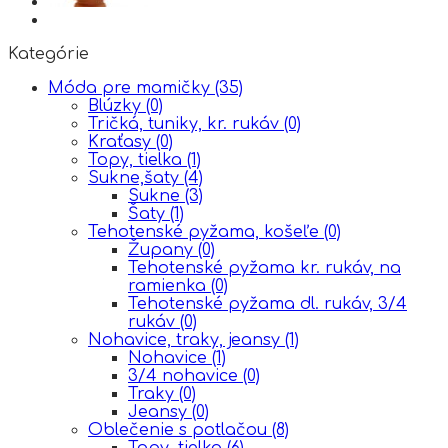
Kategórie
Móda pre mamičky
(35)
Blúzky
(0)
Tričká, tuniky, kr. rukáv
(0)
Kraťasy
(0)
Topy, tielka
(1)
Sukne,šaty
(4)
Sukne
(3)
Šaty
(1)
Tehotenské pyžama, košeľe
(0)
Župany
(0)
Tehotenské pyžama kr. rukáv, na
ramienka
(0)
Tehotenské pyžama dl. rukáv, 3/4
rukáv
(0)
Nohavice, traky, jeansy
(1)
Nohavice
(1)
3/4 nohavice
(0)
Traky
(0)
Jeansy
(0)
Oblečenie s potlačou
(8)
Topy, tielka
(6)