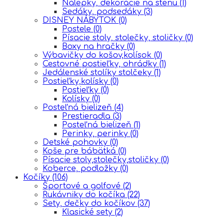
Nálepky, dekorácie na stenu
(1)
Sedáky, podsedáky
(3)
DISNEY NÁBYTOK
(0)
Postele
(0)
Písacie stoly, stolečky, stoličky
(0)
Boxy na hračky
(0)
Výbavičky do košov,kolísok
(0)
Cestovné postieľky, ohrádky
(1)
Jedálenské stolíky stolčeky
(1)
Postieľky,kolísky
(0)
Postieľky
(0)
Kolísky
(0)
Posteľná bielizeň
(4)
Prestieradla
(3)
Posteľná bielizeň
(1)
Perinky, perinky
(0)
Detské pohovky
(0)
Koše pre bábätká
(0)
Písacie stoly,stolečky,stoličky
(0)
Koberce, podložky
(0)
Kočíky
(106)
Športové a golfové
(2)
Rukávniky do kočíka
(22)
Sety, dečky do kočíkov
(37)
Klasické sety
(2)