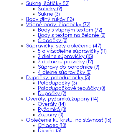
Sukne, šatičky
(12)
Šatičky
(9)
Sukne
(3)
Body dlhý rukáv
(13)
Vtipné body, čiapočky
(72)
Body s vtipným textom
(72)
Body s textom na želanie
(0)
Čiapočky
(0)
Súpravičky, sety oblečenia
(47)
5 a viacdielne súpravičky
(11)
2 dielne súpravičky
(15)
3 dielne súpravičky
(12)
Súpravy do porodnice
(9)
4 dielne súpravičky
(0)
Dupačky, polodupačky
(5)
Polodupačky
(3)
Polodupačkové tepláčky
(0)
Dupačky
(2)
Overály, pyžamká,župany
(14)
Overály
(14)
Pyžamká
(0)
Župany
(0)
Oblečenie ku krstu, na slávnosť
(16)
Chlapec
(10)
Dievča
(5)