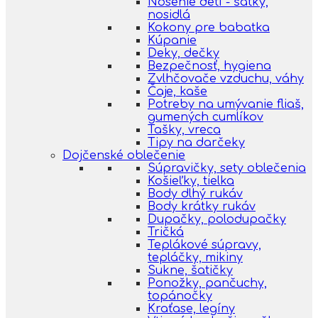
Nosenie detí - šatky,
nosidlá
Kokony pre babatka
Kúpanie
Deky, dečky
Bezpečnosť, hygiena
Zvlhčovače vzduchu, váhy
Čaje, kaše
Potreby na umývanie fliaš,
gumených cumlíkov
Tašky, vreca
Tipy na darčeky
Dojčenské oblečenie
Súpravičky, sety oblečenia
Košieľky, tielka
Body dlhý rukáv
Body krátky rukáv
Dupačky, polodupačky
Tričká
Teplákové súpravy,
tepláčky, mikiny
Sukne, šatičky
Ponožky, pančuchy,
topánočky
Kraťase, legíny