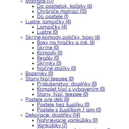
Matrace
(17)
Do postielok, kolísky
(6)
Chrániče matrací
(10)
Do postele
(1)
Lustre, lampičky
(4)
Lampičky
(4)
Lustre
(0)
Skrine,komody,poličky, boxy
(6)
Boxy na hračky a iné.
(6)
Skrine
(0)
Komody
(0)
Regály
(0)
Skrinky
(0)
Nočné stolíky
(0)
Bazeniky
(0)
Stany,týpí,teepee
(0)
Prislušenstvo, doplňky
(0)
Komplet týpí s vybavením
(0)
Stany, týpí, teepee
(0)
Postele pre deti
(0)
Postele bez šuplíku
(0)
Postele s šuplíkom / ami
(0)
Dekoracje, doplňky
(14)
Nahrievacie vankúšiky
(0)
Vankúšiky
(7)