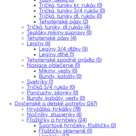
Tričká, tuniky kr. rukáv
(0)
Tričká, tuniky 3/4 rukáv
(0)
Tričká, tuniky dl. rukáv
(0)
Tehotenské pásy
(2)
Tričká, tuniky, dl.rukáv
(4)
Tepláky,mikiny,súpravy
(0)
Tehotenské pásy
(4)
Legíny
(6)
Legíny 3/4 dlžky
(5)
Legíny dlhé
(1)
Tehotenské spodné prádlo
(5)
Nosiace oblečenie
(0)
Mikiny, vesty
(0)
Bundy, kabáty
(0)
Svetríky
(1)
Tričká 3/4 rukáv
(0)
Pančuchy, silonky
(0)
Bundy, kabáty, vesty
(0)
Dojčenské a detské potreby
(267)
Hryzátka, hrkálky
(78)
Nočníky, stupienky
(6)
Fľaštičky a hrnčeky
(24)
Športové hrnčeky, fľaštičky
(2)
Fľaštičky sklenené
(0)