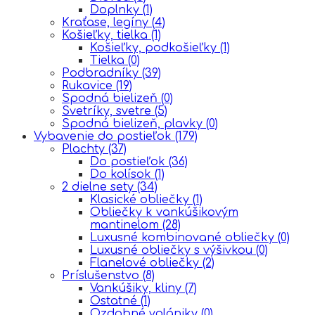
Doplnky
(1)
Kraťase, legíny
(4)
Košieľky, tielka
(1)
Košieľky, podkošieľky
(1)
Tielka
(0)
Podbradníky
(39)
Rukavice
(19)
Spodná bielizeň
(0)
Svetríky, svetre
(5)
Spodná bielizeň, plavky
(0)
Vybavenie do postieľok
(179)
Plachty
(37)
Do postieľok
(36)
Do kolísok
(1)
2 dielne sety
(34)
Klasické obliečky
(1)
Obliečky k vankúšikovým
mantinelom
(28)
Luxusné kombinované obliečky
(0)
Luxusné obliečky s výšivkou
(0)
Flanelové obliečky
(2)
Príslušenstvo
(8)
Vankúšiky, kliny
(7)
Ostatné
(1)
Ozdobné volániky
(0)