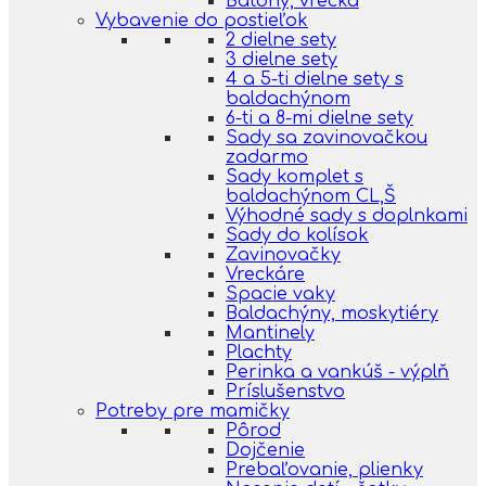
Batohy, vrecká
Vybavenie do postieľok
2 dielne sety
3 dielne sety
4 a 5-ti dielne sety s
baldachýnom
6-ti a 8-mi dielne sety
Sady sa zavinovačkou
zadarmo
Sady komplet s
baldachýnom CL,Š
Výhodné sady s doplnkami
Sady do kolísok
Zavinovačky
Vreckáre
Spacie vaky
Baldachýny, moskytiéry
Mantinely
Plachty
Perinka a vankúš - výplň
Príslušenstvo
Potreby pre mamičky
Pôrod
Dojčenie
Prebaľovanie, plienky