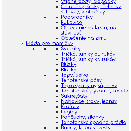
Vtipné body, čiapočky
Čiapočky, šatky, čelenky,
šiltovky, klobúčiky
Podbradníky
Rukavice
Oblečenie ku krstu, na
slávnosť
Oblečenie na zimu
Móda pre mamičky
Svetríky
Tričká, tuniky dl. rukáv
Tričká, tuniky kr. rukáv
Blúzky
Blúzky
Topy, tielka
Tehotenské pásy
Tepláky,mikiny,súpravy
Tehotenské pyžama, košeľe
Sukne,šaty
Nohavice, traky, jeansy
Kraťasy
Legíny
Pančuchy, silonky
Tehotenské spodné prádlo
Bundy, kabáty, vesty