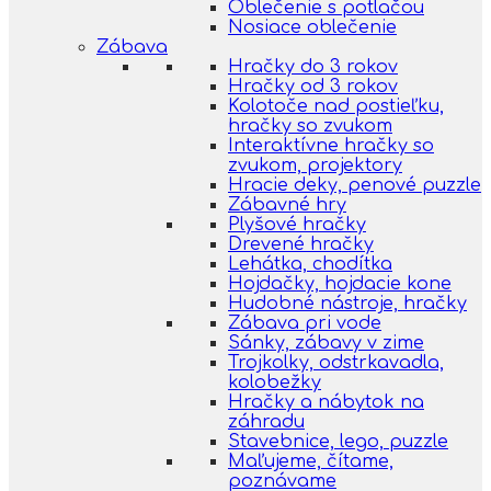
Oblečenie s potlačou
Nosiace oblečenie
Zábava
Hračky do 3 rokov
Hračky od 3 rokov
Kolotoče nad postieľku,
hračky so zvukom
Interaktívne hračky so
zvukom, projektory
Hracie deky, penové puzzle
Zábavné hry
Plyšové hračky
Drevené hračky
Lehátka, chodítka
Hojdačky, hojdacie kone
Hudobné nástroje, hračky
Zábava pri vode
Sánky, zábavy v zime
Trojkolky, odstrkavadla,
kolobežky
Hračky a nábytok na
záhradu
Stavebnice, lego, puzzle
Maľujeme, čítame,
poznávame