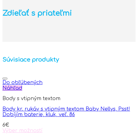
Zdieľať s priateľmi
Súvisiace produkty
Do obľúbených
Náhľad
Body s vtipným textom
Body kr. rukáv s vtipným textom Baby Nellys, Psst!
Dobíjím baterie, kluk, veľ. 86
6
€
Výber možností
This