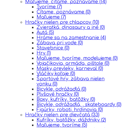
Maľujeme, čítame, poznávame
(14)
Tvoríme
(7)
Čítame, poznávame
(0)
Maľujeme
(7)
Hračky nielen pre chlapcov
(10)
Zvieratká, dinosaury a iné
(0)
Autá
(5)
Hráme sa na zamestnanie
(4)
Zábava pri vode
(0)
Stavebnice
(0)
Hry
(1)
Maľujeme, tvoríme, modelujeme
(0)
Vojačikovia, armáda, pištole
(0)
Masky,prevleky, karneval
(0)
Vláčiky,koľaje
(0)
Športové hry, zábava nielen
vonku
(0)
Bicykle, odrážadlá
(0)
Plyšové hračky
(0)
Boxy, kufríky, batôžky
(0)
Bicykle, odrážadlá, , skateboardy
(0)
Figúrky, roboti, hrdinovia
(0)
Hračky nielen pre dievčatá
(33)
Kufríky, batôžky, dáždniky
(2)
Maľujeme, tvoríme
(5)