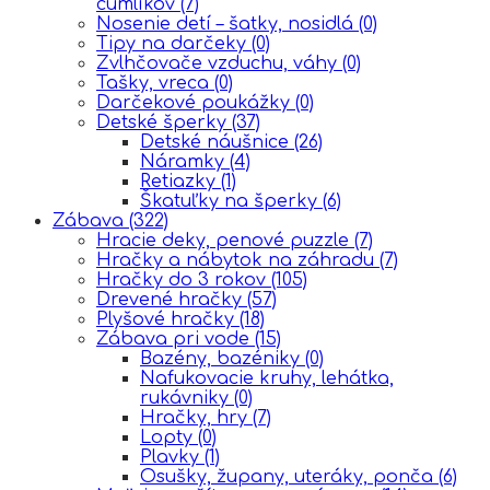
cumlíkov
(7)
Nosenie detí – šatky, nosidlá
(0)
Tipy na darčeky
(0)
Zvlhčovače vzduchu, váhy
(0)
Tašky, vreca
(0)
Darčekové poukážky
(0)
Detské šperky
(37)
Detské náušnice
(26)
Náramky
(4)
Retiazky
(1)
Škatuľky na šperky
(6)
Zábava
(322)
Hracie deky, penové puzzle
(7)
Hračky a nábytok na záhradu
(7)
Hračky do 3 rokov
(105)
Drevené hračky
(57)
Plyšové hračky
(18)
Zábava pri vode
(15)
Bazény, bazéniky
(0)
Nafukovacie kruhy, lehátka,
rukávniky
(0)
Hračky, hry
(7)
Lopty
(0)
Plavky
(1)
Osušky, župany, uteráky, ponča
(6)