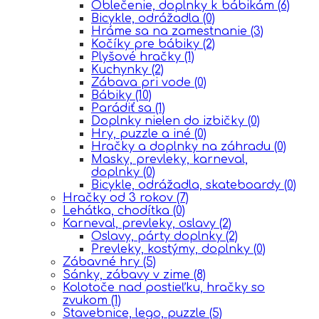
Oblečenie, doplnky k bábikám
(6)
Bicykle, odrážadla
(0)
Hráme sa na zamestnanie
(3)
Kočíky pre bábiky
(2)
Plyšové hračky
(1)
Kuchynky
(2)
Zábava pri vode
(0)
Bábiky
(10)
Parádiť sa
(1)
Doplnky nielen do izbičky
(0)
Hry, puzzle a iné
(0)
Hračky a doplnky na záhradu
(0)
Masky, prevleky, karneval,
doplnky
(0)
Bicykle, odrážadla, skateboardy
(0)
Hračky od 3 rokov
(7)
Lehátka, chodítka
(0)
Karneval, prevleky, oslavy
(2)
Oslavy, párty doplnky
(2)
Prevleky, kostýmy, doplnky
(0)
Zábavné hry
(5)
Sánky, zábavy v zime
(8)
Kolotoče nad postieľku, hračky so
zvukom
(1)
Stavebnice, lego, puzzle
(5)