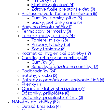
Hrnčeky
(17)
Fľaštičky plastové
(4)
Zdravé fľaše pre staršie deti
(0)
Príslušenstvo k fľašiam, hrnčekom
(8)
Cumlíky, slamky, pítka
(5)
Sáčky, poháriky a iné
(3)
Boxy na desiatu, sáčky
(1)
Termoboxy, termosky
(0)
Taniere, misky, príbory
(48)
Taniere, misky
(28)
Príbory, lyžičky
(15)
Sady tanierov
(5)
Kozmetika, hygienické potreby
(19)
Cumlíky, retiazky na cumlíky
(48)
Cumlíky
(31)
Retiazky a púzdra na cumlíky
(17)
Podbradníky
(24)
Batohy, vrecká
(2)
Potreby a pomôcky na umývanie fliaš
(6)
Plienky
(1)
Ohrievace lahvi, sterilizatory
(2)
Dáždniky, pršiplášte
(0)
Dáždniky, pršiplášte, čižmy
(0)
Nábytok do izbičky
(52)
Detská kresielka
(4)