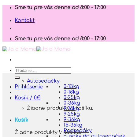
Skip
Sme tu pre vás denne od 8:00 - 17:00
to
content
Kontakt
Sme tu pre vás denne od 8:00 - 17:00
Hľadať:
Autosedačky
0-13kg
Prihlásenie
0-18kg
0-25kg
Košík /
0
€
0-36kg
Žiadne produkty v košíku.
9-18kg
9-25kg
9-36kg
Košík
15-36kg
Podsedáky
Žiadne produkty v košíku.
Fusaky do autosedačiek