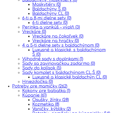
Moskytiéry
(0)
Baldachýny Š
(0)
Baldachýny CL
(0)
6-ti a 8-mi dielne sety
(0)
6-ti dielne sety
(0)
Perinka a vankúš – výplň
(3)
Vreckáre
(0)
Vreckáre na čokoľvek
(0)
Vreckáre na hračky
(0)
4 a 5-ti dielne sety s baldachýnom
(0)
Luxusné a klasické, s baldachýnom
Š
(0)
Výhodné sady s doplnkami
(1)
Sady sa zavinovačkou zadarmo
(0)
Sady do kolísok
(5)
Sady komplet s baldachýnom CL,Š
(0)
Luxusné a klasické,baldachýn CL
(0)
Hniezdočka
(0)
Potreby pre mamičky
(262)
Kokony pre babatka
(1)
Kúpanie
(61)
Osušky, žínky
(28)
Kozmetika
(8)
Vaničky, kýbliky
(2)