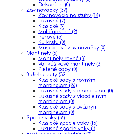
Dekorácie
(0)
Zavinovačky
(37)
Zavinovacie na stuhy
(14)
Luxusné
(7)
Klasické
(9)
Multifunkčné
(2)
Perové
(5)
Ku krstu
(0)
Mušelinové zavinovačky
(0)
Mantinely
(6)
Mantinely rovné
(3)
Vankúšikové mantinely
(3)
Pletené copy
(0)
3 dielne sety
(32)
Klasické sady s rovným
mantinelom
(28)
Luxusné sady s mantinelom
(0)
Luxusné sady s viacdielnym
mantinelom
(0)
Klasické sady s oválnym
mantinelom
(0)
Spacie vaky
(16)
Klasické spacie vaky
(15)
Luxusné spacie vaky
(1)
Baldachýny, moskytiéry
(0)