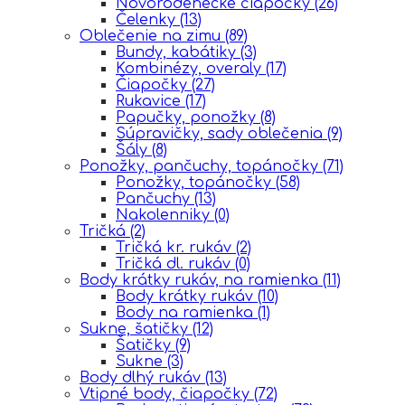
Novorodenecke čiapočky
(26)
Čelenky
(13)
Oblečenie na zimu
(89)
Bundy, kabátiky
(3)
Kombinézy, overaly
(17)
Čiapočky
(27)
Rukavice
(17)
Papučky, ponožky
(8)
Súpravičky, sady oblečenia
(9)
Šály
(8)
Ponožky, pančuchy, topánočky
(71)
Ponožky, topánočky
(58)
Pančuchy
(13)
Nakolenniky
(0)
Tričká
(2)
Tričká kr. rukáv
(2)
Tričká dl. rukáv
(0)
Body krátky rukáv, na ramienka
(11)
Body krátky rukáv
(10)
Body na ramienka
(1)
Sukne, šatičky
(12)
Šatičky
(9)
Sukne
(3)
Body dlhý rukáv
(13)
Vtipné body, čiapočky
(72)