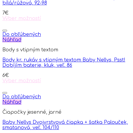
bílá/růžová, 92-98
be
chosen
7
€
on
Výber možností
the
This
product
product
page
has
Do obľúbených
multiple
Náhľad
variants.
Body s vtipným textom
The
options
Body kr. rukáv s vtipným textom Baby Nellys, Psst!
may
Dobíjím baterie, kluk, veľ. 86
be
chosen
6
€
on
Výber možností
the
This
product
product
page
has
Do obľúbených
multiple
Náhľad
variants.
Čiapočky jesenné, jarné
The
options
Baby Nellys Dvojvrstvová čiapka + šatka Palouček,
may
smatanová, veľ. 104/110
be