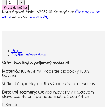
množstvo
BABY
Pridať do košíka
NELLYS
Katalógové číslo:
63089101
Kategória:
Čiapočky na
Zimná
zimu
Značka:
Doprodej
čiapka
Have
Fun
-
modrá
Popis
Ďalšie informácie
Veľmi kvalitný a príjemný materiál.
Materiál:
100% Akryl. Podšitie čiapočky 100%
bavlna.
Veľkosť čiapočky podľa výrobcu 3 – 9 mesiacov.
Detailné rozmery:
Obvod hlavičky v kľudovom
stave cca 40 cm, po natiahnutí až cca 44 cm.
1. Kvalita