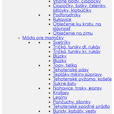
Vtipné body, čiapočky
Čiapočky, šatky, čelenky,
šiltovky, klobúčiky
Podbradníky
Rukavice
Oblečenie ku krstu, na
slávnosť
Oblečenie na zimu
Móda pre mamičky
Svetríky
Tričká, tuniky dl. rukáv
Tričká, tuniky kr. rukáv
Blúzky
Blúzky
Topy, tielka
Tehotenské pásy
Tepláky,mikiny,súpravy
Tehotenské pyžama, košeľe
Sukne,šaty
Nohavice, traky, jeansy
Kraťasy
Legíny
Pančuchy, silonky
Tehotenské spodné prádlo
Bundy, kabáty, vesty