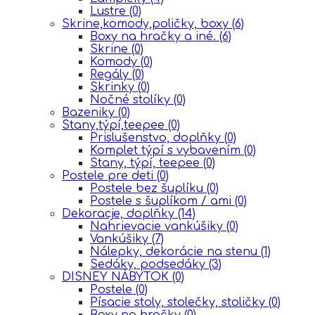
Lustre
(0)
Skrine,komody,poličky, boxy
(6)
Boxy na hračky a iné.
(6)
Skrine
(0)
Komody
(0)
Regály
(0)
Skrinky
(0)
Nočné stolíky
(0)
Bazeniky
(0)
Stany,týpí,teepee
(0)
Prislušenstvo, doplňky
(0)
Komplet týpí s vybavením
(0)
Stany, týpí, teepee
(0)
Postele pre deti
(0)
Postele bez šuplíku
(0)
Postele s šuplíkom / ami
(0)
Dekoracje, doplňky
(14)
Nahrievacie vankúšiky
(0)
Vankúšiky
(7)
Nálepky, dekorácie na stenu
(1)
Sedáky, podsedáky
(3)
DISNEY NÁBYTOK
(0)
Postele
(0)
Písacie stoly, stolečky, stoličky
(0)
Boxy na hračky
(0)