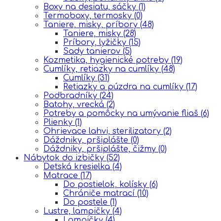
Boxy na desiatu, sáčky
(1)
Termoboxy, termosky
(0)
Taniere, misky, príbory
(48)
Taniere, misky
(28)
Príbory, lyžičky
(15)
Sady tanierov
(5)
Kozmetika, hygienické potreby
(19)
Cumlíky, retiazky na cumlíky
(48)
Cumlíky
(31)
Retiazky a púzdra na cumlíky
(17)
Podbradníky
(24)
Batohy, vrecká
(2)
Potreby a pomôcky na umývanie fliaš
(6)
Plienky
(1)
Ohrievace lahvi, sterilizatory
(2)
Dáždniky, pršiplášte
(0)
Dáždniky, pršiplášte, čižmy
(0)
Nábytok do izbičky
(52)
Detská kresielka
(4)
Matrace
(17)
Do postielok, kolísky
(6)
Chrániče matrací
(10)
Do postele
(1)
Lustre, lampičky
(4)
Lampičky
(4)