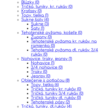
Blúzky
(0)
Tričká, tuniky, kr. rukáv
(0)
Kraťasy
(0)
Topy, tielka
(1)
Sukne,šaty
(4)
Sukne
(3)
Šaty
(1)
Tehotenské pyžama, košeľe
(0)
Župany
(0)
Tehotenské pyžama kr. rukáv, na
ramienka
(0)
Tehotenské pyžama dl. rukáv, 3/4
rukáv
(0)
Nohavice, traky, jeansy
(1)
Nohavice
(1)
3/4 nohavice
(0)
Traky
(0)
Jeansy
(0)
Oblečenie s potlačou
(8)
Topy, tielka
(6)
Tričká, tuniky kr. rukáv
(0)
Tričká, tuniky 3/4 rukáv
(0)
Tričká, tuniky dl. rukáv
(0)
Tehotenské pásy
(2)
Tričká, tuniky, dl.rukáv
(4)