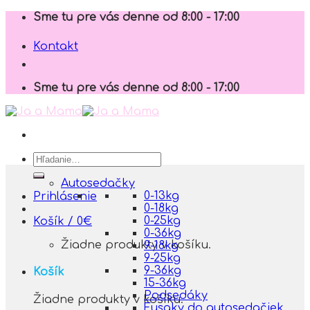
Skip
Sme tu pre vás denne od 8:00 - 17:00
to
content
Kontakt
Sme tu pre vás denne od 8:00 - 17:00
Hľadať:
Autosedačky
0-13kg
Prihlásenie
0-18kg
0-25kg
Košík /
0
€
0-36kg
Žiadne produkty v košíku.
9-18kg
9-25kg
9-36kg
Košík
15-36kg
Podsedáky
Žiadne produkty v košíku.
Fusaky do autosedačiek