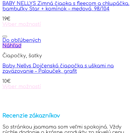
BABY NELLYS Zimná čiapka s fleecom a chlupáčka.
bambuľky Star + komínok – medová, 98/104
19
€
Výber možností
This
product
has
Do obľúbených
multiple
Náhľad
variants.
Čiapočky, šatky
The
options
Baby Nellys Dojčenská čiapočka s uškami na
may
zaväzovanie – Palouček, grafit
be
chosen
10
€
on
Výber možností
the
This
product
product
page
has
multiple
variants.
Recenzie zákazníkov
The
options
So stránkou jaamama som veľmi spokojná. Vždy
may
rýchle dodanie a krásne produkty za skvelú cenu.