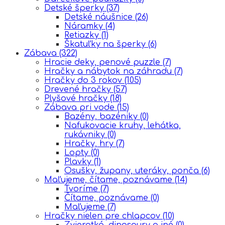
Detské šperky
(37)
Detské náušnice
(26)
Náramky
(4)
Retiazky
(1)
Škatuľky na šperky
(6)
Zábava
(322)
Hracie deky, penové puzzle
(7)
Hračky a nábytok na záhradu
(7)
Hračky do 3 rokov
(105)
Drevené hračky
(57)
Plyšové hračky
(18)
Zábava pri vode
(15)
Bazény, bazéniky
(0)
Nafukovacie kruhy, lehátka,
rukávniky
(0)
Hračky, hry
(7)
Lopty
(0)
Plavky
(1)
Osušky, župany, uteráky, ponča
(6)
Maľujeme, čítame, poznávame
(14)
Tvoríme
(7)
Čítame, poznávame
(0)
Maľujeme
(7)
Hračky nielen pre chlapcov
(10)
Zvieratká, dinosaury a iné
(0)