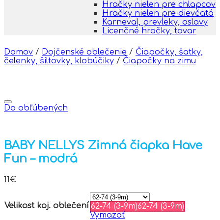
Hračky nielen pre chlapcov
Hračky nielen pre dievčatá
Karneval, prevleky, oslavy
Licenčné hračky, tovar
Domov
/
Dojčenské oblečenie
/
Čiapočky, šatky,
čelenky, šiltovky, klobúčiky
/
Čiapočky na zimu
Do obľúbených
BABY NELLYS Zimná čiapka Have
Fun – modrá
11
€
Velikost koj. oblečení
62-74 (3-9m)
62-74 (3-9m)
Vymazať