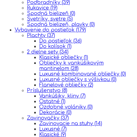
Podbradníky
(39)
Rukavice
(19)
Spodná bielizeň
(0)
Svetríky, svetre
(5)
Spodná bielizeň, plavky
(0)
Vybavenie do postieľok
(179)
Plachty
(37)
Do postieľok
(36)
Do kolísok
(1)
2 dielne sety
(34)
Klasické obliečky
(1)
Obliečky k vankúšikovým
mantinelom
(28)
Luxusné kombinované obliečky
(0)
Luxusné obliečky s výšivkou
(0)
Flanelové obliečky
(2)
Príslušenstvo
(8)
Vankúšiky, kliny
(7)
Ostatné
(1)
Ozdobné volániky
(0)
Dekorácie
(0)
Zavinovačky
(37)
Zavinovacie na stuhy
(14)
Luxusné
(7)
Klasické
(9)