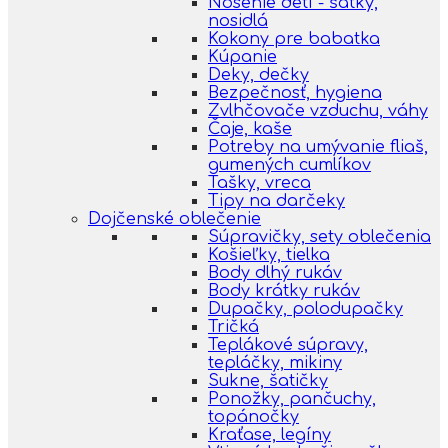
Nosenie detí - šatky,
nosidlá
Kokony pre babatka
Kúpanie
Deky, dečky
Bezpečnosť, hygiena
Zvlhčovače vzduchu, váhy
Čaje, kaše
Potreby na umývanie fliaš,
gumených cumlíkov
Tašky, vreca
Tipy na darčeky
Dojčenské oblečenie
Súpravičky, sety oblečenia
Košieľky, tielka
Body dlhý rukáv
Body krátky rukáv
Dupačky, polodupačky
Tričká
Teplákové súpravy,
tepláčky, mikiny
Sukne, šatičky
Ponožky, pančuchy,
topánočky
Kraťase, legíny