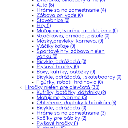
Autá
(5)
Hráme sa na zamestnanie
(4)
Zábava pri vode
(0)
Stavebnice
(0)
Hry
(1)
Maľujeme, tvoríme, modelujeme
(0)
Vojačikovia, armáda, pištole
(0)
Masky,prevleky, karneval
(0)
Vláčiky,koľaje
(0)
Športové hry, zábava nielen
vonku
(0)
Bicykle, odrážadlá
(0)
Plyšové hračky
(0)
Boxy, kufríky, batôžky
(0)
Bicykle, odrážadlá, , skateboardy
(0)
Figúrky, roboti, hrdinovia
(0)
Hračky nielen pre dievčatá
(33)
Kufríky, batôžky, dáždniky
(2)
Maľujeme, tvoríme
(5)
Oblečenie, doplnky k bábikám
(6)
Bicykle, odrážadla
(0)
Hráme sa na zamestnanie
(3)
Kočíky pre bábiky
(2)
Plyšové hračky
(1)