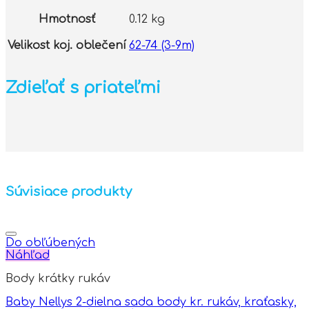
Hmotnosť
0.12 kg
Velikost koj. oblečení
62-74 (3-9m)
Zdieľať s priateľmi
Súvisiace produkty
Do obľúbených
Náhľad
Body krátky rukáv
Baby Nellys 2-dielna sada body kr. rukáv, kraťasky,