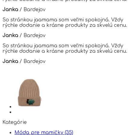
be
chosen
Janka
/
Bardejov
on
the
So stránkou jaamama som veľmi spokojná. Vždy
product
rýchle dodanie a krásne produkty za skvelú cenu.
page
Janka
/
Bardejov
So stránkou jaamama som veľmi spokojná. Vždy
rýchle dodanie a krásne produkty za skvelú cenu.
Janka
/
Bardejov
Kategórie
Móda pre mamičky
(35)