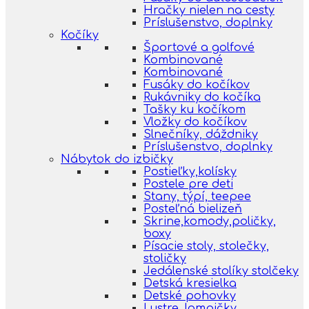
Hračky nielen na cesty
Príslušenstvo, doplnky
Kočíky
Športové a golfové
Kombinované
Kombinované
Fusáky do kočíkov
Rukávniky do kočíka
Tašky ku kočíkom
Vložky do kočíkov
Slnečníky, dáždniky
Príslušenstvo, doplnky
Nábytok do izbičky
Postieľky,kolísky
Postele pre deti
Stany, týpí, teepee
Posteľná bielizeň
Skrine,komody,poličky,
boxy
Písacie stoly, stolečky,
stoličky
Jedálenské stolíky stolčeky
Detská kresielka
Detské pohovky
Lustre, lampičky