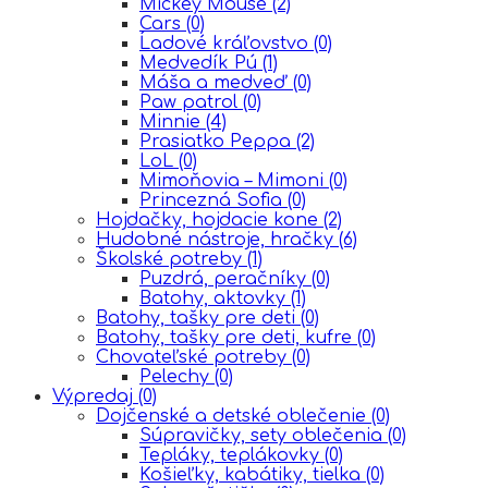
Mickey Mouse
(2)
Cars
(0)
Ĺadové kráľovstvo
(0)
Medvedík Pú
(1)
Máša a medveď
(0)
Paw patrol
(0)
Minnie
(4)
Prasiatko Peppa
(2)
LoL
(0)
Mimoňovia – Mimoni
(0)
Princezná Sofia
(0)
Hojdačky, hojdacie kone
(2)
Hudobné nástroje, hračky
(6)
Školské potreby
(1)
Puzdrá, peračníky
(0)
Batohy, aktovky
(1)
Batohy, tašky pre deti
(0)
Batohy, tašky pre deti, kufre
(0)
Chovateľské potreby
(0)
Pelechy
(0)
Výpredaj
(0)
Dojčenské a detské oblečenie
(0)
Súpravičky, sety oblečenia
(0)
Tepláky, teplákovky
(0)
Košieľky, kabátiky, tielka
(0)