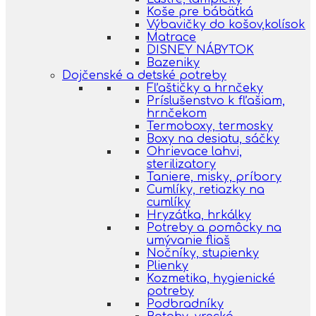
Koše pre bábätká
Výbavičky do košov,kolísok
Matrace
DISNEY NÁBYTOK
Bazeniky
Dojčenské a detské potreby
Fľaštičky a hrnčeky
Príslušenstvo k fľašiam,
hrnčekom
Termoboxy, termosky
Boxy na desiatu, sáčky
Ohrievace lahvi,
sterilizatory
Taniere, misky, príbory
Cumlíky, retiazky na
cumlíky
Hryzátka, hrkálky
Potreby a pomôcky na
umývanie fliaš
Nočníky, stupienky
Plienky
Kozmetika, hygienické
potreby
Podbradníky