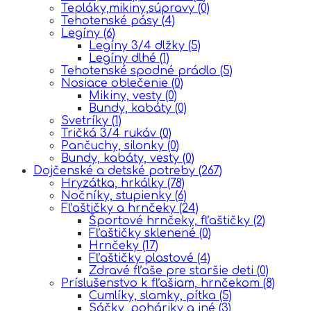
Tepláky,mikiny,súpravy
(0)
Tehotenské pásy
(4)
Legíny
(6)
Legíny 3/4 dlžky
(5)
Legíny dlhé
(1)
Tehotenské spodné prádlo
(5)
Nosiace oblečenie
(0)
Mikiny, vesty
(0)
Bundy, kabáty
(0)
Svetríky
(1)
Tričká 3/4 rukáv
(0)
Pančuchy, silonky
(0)
Bundy, kabáty, vesty
(0)
Dojčenské a detské potreby
(267)
Hryzátka, hrkálky
(78)
Nočníky, stupienky
(6)
Fľaštičky a hrnčeky
(24)
Športové hrnčeky, fľaštičky
(2)
Fľaštičky sklenené
(0)
Hrnčeky
(17)
Fľaštičky plastové
(4)
Zdravé fľaše pre staršie deti
(0)
Príslušenstvo k fľašiam, hrnčekom
(8)
Cumlíky, slamky, pítka
(5)
Sáčky, poháriky a iné
(3)