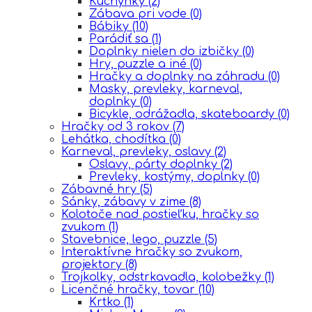
Kuchynky
(2)
Zábava pri vode
(0)
Bábiky
(10)
Parádiť sa
(1)
Doplnky nielen do izbičky
(0)
Hry, puzzle a iné
(0)
Hračky a doplnky na záhradu
(0)
Masky, prevleky, karneval,
doplnky
(0)
Bicykle, odrážadla, skateboardy
(0)
Hračky od 3 rokov
(7)
Lehátka, chodítka
(0)
Karneval, prevleky, oslavy
(2)
Oslavy, párty doplnky
(2)
Prevleky, kostýmy, doplnky
(0)
Zábavné hry
(5)
Sánky, zábavy v zime
(8)
Kolotoče nad postieľku, hračky so
zvukom
(1)
Stavebnice, lego, puzzle
(5)
Interaktívne hračky so zvukom,
projektory
(8)
Trojkolky, odstrkavadla, kolobežky
(1)
Licenčné hračky, tovar
(10)
Krtko
(1)