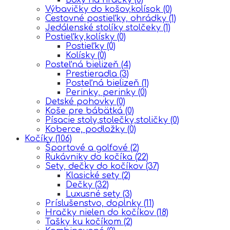
Výbavičky do košov,kolísok
(0)
Cestovné postieľky, ohrádky
(1)
Jedálenské stolíky stolčeky
(1)
Postieľky,kolísky
(0)
Postieľky
(0)
Kolísky
(0)
Posteľná bielizeň
(4)
Prestieradla
(3)
Posteľná bielizeň
(1)
Perinky, perinky
(0)
Detské pohovky
(0)
Koše pre bábätká
(0)
Písacie stoly,stolečky,stoličky
(0)
Koberce, podložky
(0)
Kočíky
(106)
Športové a golfové
(2)
Rukávniky do kočíka
(22)
Sety, dečky do kočíkov
(37)
Klasické sety
(2)
Dečky
(32)
Luxusné sety
(3)
Príslušenstvo, doplnky
(11)
Hračky nielen do kočíkov
(18)
Tašky ku kočíkom
(2)