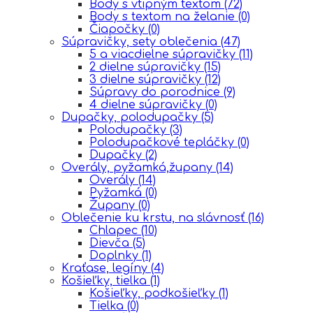
Body s vtipným textom
(72)
Body s textom na želanie
(0)
Čiapočky
(0)
Súpravičky, sety oblečenia
(47)
5 a viacdielne súpravičky
(11)
2 dielne súpravičky
(15)
3 dielne súpravičky
(12)
Súpravy do porodnice
(9)
4 dielne súpravičky
(0)
Dupačky, polodupačky
(5)
Polodupačky
(3)
Polodupačkové tepláčky
(0)
Dupačky
(2)
Overály, pyžamká,župany
(14)
Overály
(14)
Pyžamká
(0)
Župany
(0)
Oblečenie ku krstu, na slávnosť
(16)
Chlapec
(10)
Dievča
(5)
Doplnky
(1)
Kraťase, legíny
(4)
Košieľky, tielka
(1)
Košieľky, podkošieľky
(1)
Tielka
(0)