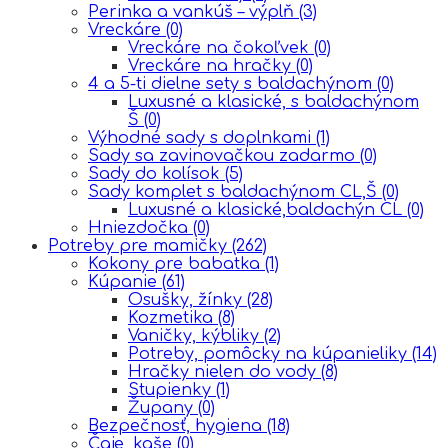
Perinka a vankúš – výplň
(3)
Vreckáre
(0)
Vreckáre na čokoľvek
(0)
Vreckáre na hračky
(0)
4 a 5-ti dielne sety s baldachýnom
(0)
Luxusné a klasické, s baldachýnom
Š
(0)
Výhodné sady s doplnkami
(1)
Sady sa zavinovačkou zadarmo
(0)
Sady do kolísok
(5)
Sady komplet s baldachýnom CL,Š
(0)
Luxusné a klasické,baldachýn CL
(0)
Hniezdočka
(0)
Potreby pre mamičky
(262)
Kokony pre babatka
(1)
Kúpanie
(61)
Osušky, žínky
(28)
Kozmetika
(8)
Vaničky, kýbliky
(2)
Potreby, pomôcky na kúpanieliky
(14)
Hračky nielen do vody
(8)
Stupienky
(1)
Župany
(0)
Bezpečnosť, hygiena
(18)
Čaje, kaše
(0)