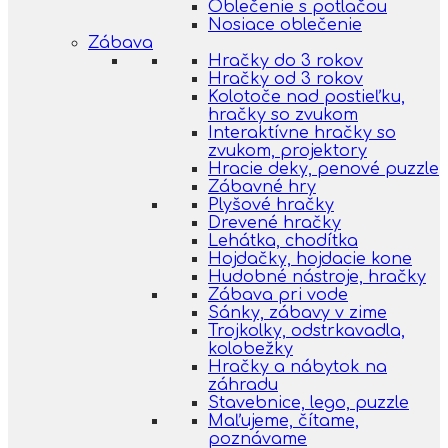
Oblečenie s potlačou
Nosiace oblečenie
Zábava
Hračky do 3 rokov
Hračky od 3 rokov
Kolotoče nad postieľku,
hračky so zvukom
Interaktívne hračky so
zvukom, projektory
Hracie deky, penové puzzle
Zábavné hry
Plyšové hračky
Drevené hračky
Lehátka, chodítka
Hojdačky, hojdacie kone
Hudobné nástroje, hračky
Zábava pri vode
Sánky, zábavy v zime
Trojkolky, odstrkavadla,
kolobežky
Hračky a nábytok na
záhradu
Stavebnice, lego, puzzle
Maľujeme, čítame,
poznávame