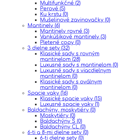
Multifunkčné
(2)
Perové
(5)
Ku krstu
(0)
Mušelinové zavinovačky
(0)
Mantinely
(6)
Mantinely rovné
(3)
Vankúšikové mantinely
(3)
Pletené copy
(0)
3 dielne sety
(32)
Klasické sady s rovným
mantinelom
(28)
Luxusné sady s mantinelom
(0)
Luxusné sady s viacdielnym
mantinelom
(0)
Klasické sady s oválnym
mantinelom
(0)
Spacie vaky
(16)
Klasické spacie vaky
(15)
Luxusné spacie vaky
(1)
Baldachýny, moskytiéry
(0)
Moskytiéry
(0)
Baldachýny Š
(0)
Baldachýny CL
(0)
6-ti a 8-mi dielne sety
(0)
6-ti dielne sety
(0)