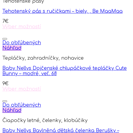
Tehotenské pásy
Tehotenský pás s ručičkami – biely, , Be MaaMaa
7
€
Výber možností
This
product
has
Do obľúbených
multiple
Náhľad
variants.
Tepláčky, zahradníčky, nohavice
The
options
Baby Nellys Dojčenské chlupáčkové tepláčky Cute
may
Bunny – modré, veľ. 68
be
chosen
9
€
on
Výber možností
the
This
product
product
page
has
Do obľúbených
multiple
Náhľad
variants.
Čiapočky letné, čelenky, klobúčiky
The
options
Baby Nellys Bavlněná dětská čelenka Berušky –
may