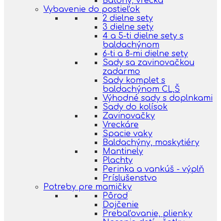
Batohy, vrecká
Vybavenie do postieľok
2 dielne sety
3 dielne sety
4 a 5-ti dielne sety s
baldachýnom
6-ti a 8-mi dielne sety
Sady sa zavinovačkou
zadarmo
Sady komplet s
baldachýnom CL,Š
Výhodné sady s doplnkami
Sady do kolísok
Zavinovačky
Vreckáre
Spacie vaky
Baldachýny, moskytiéry
Mantinely
Plachty
Perinka a vankúš - výplň
Príslušenstvo
Potreby pre mamičky
Pôrod
Dojčenie
Prebaľovanie, plienky