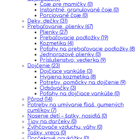
Čaje pre mamičky
(0)
Instantné, granulované čaje
(0)
Porciované čaje
(0)
Deky, dečky
(31)
Prebaľovanie, plienky
(67)
Plienky
(27)
Prebaľovacie podložky
(19)
Kozmetika
(4)
Poťahy na prebaľovacie podložky
(8)
Jednorazové plienky
(0)
Príslušenstvo, vedierka
(9)
Dojčenie
(23)
Dojčiace vankúše
(3)
Hygiena kozmetika
(8)
Potreby, pomôcky na dojčenie
(9)
Odsávačky
(3)
Poťahy na dojčiace vankúše
(0)
Pôrod
(14)
Potreby na umývanie fliaš, gumených
cumlíkov
(7)
Nosenie detí – šatky, nosidlá
(0)
Tipy na darčeky
(0)
Zvlhčovače vzduchu, váhy
(0)
Tašky, vreca
(0)
Darčekové poukážky
(0)