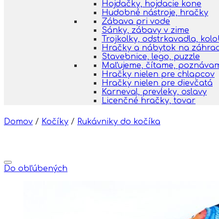
Hojdačky, hojdacie kone
Hudobné nástroje, hračky
Zábava pri vode
Sánky, zábavy v zime
Trojkolky, odstrkavadla, kol
Hračky a nábytok na záhra
Stavebnice, lego, puzzle
Maľujeme, čítame, poznáva
Hračky nielen pre chlapcov
Hračky nielen pre dievčatá
Karneval, prevleky, oslavy
Licenčné hračky, tovar
Domov
/
Kočíky
/
Rukávniky do kočíka
Do obľúbených