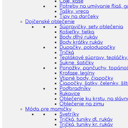
Čaje, kaše
Potreby na umývanie fliaš, 
Tašky, vreca
Tipy na darčeky
Dojčenské oblečenie
Súpravičky, sety oblečenia
Košieľky, tielka
Body dlhý rukáv
Body krátky rukáv
Dupačky, polodupačky
Tričká
Teplákové súpravy, tepláčky,
Sukne, šatičky
Ponožky, pančuchy, topáno
Kraťase, legíny
Vtipné body, čiapočky
Čiapočky, šatky, čelenky, šil
Podbradníky
Rukavice
Oblečenie ku krstu, na slávn
Oblečenie na zimu
Móda pre mamičky
Svetríky
Tričká, tuniky dl. rukáv
Tričká, tuniky kr. rukáv