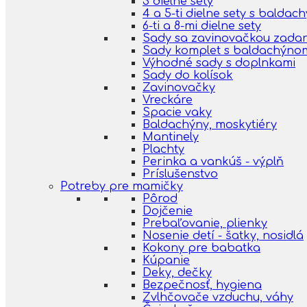
3 dielne sety
4 a 5-ti dielne sety s balda
6-ti a 8-mi dielne sety
Sady sa zavinovačkou zada
Sady komplet s baldachýno
Výhodné sady s doplnkami
Sady do kolísok
Zavinovačky
Vreckáre
Spacie vaky
Baldachýny, moskytiéry
Mantinely
Plachty
Perinka a vankúš - výplň
Príslušenstvo
Potreby pre mamičky
Pôrod
Dojčenie
Prebaľovanie, plienky
Nosenie detí - šatky, nosidlá
Kokony pre babatka
Kúpanie
Deky, dečky
Bezpečnosť, hygiena
Zvlhčovače vzduchu, váhy