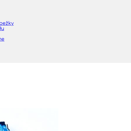
obežky
du
me