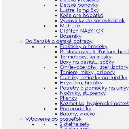
Detská kresielka
Detské pohovky
Lustre, lampičky
Koše pre bábätká
Výbavičky do košov,kolísok
Matrace
DISNEY NÁBYTOK
Bazeniky
Dojčenské a detské potreby
Fľaštičky a hrnčeky
Príslušenstvo k fľašiam, hr
Termoboxy, termosky
Boxy na desiatu, sáčky
Ohrievace lahvi, sterilizatory
Taniere, misky, príbory
Cumlíky, retiazky na cumlíky
Hryzátka, hrkálky
Potreby a pomôcky na umýva
Nočníky, stupienky
Plienky
Kozmetika, hygienické potre
Podbradníky
Batohy, vrecká
Vybavenie do postieľok
2 dielne sety