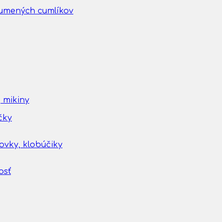
gumených cumlíkov
 mikiny
čky
tovky, klobúčiky
osť