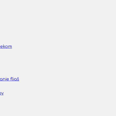
nčekom
nie fliaš
by