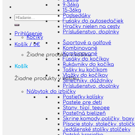
9-36kg
15-36kg
Podsedáky
Hľadať:
Fusaky do autosedačiek
Hračky nielen na cesty
Príslušenstvo, doplnky
Prihlásenie
Kočíky
Športové a golfové
Košík /
0
€
Kombinované
Kombinované
Žiadne produkty v košíku.
Fusáky do kočíkov
Rukávniky do kočíka
Košík
Tašky ku kočíkom
Vložky do kočíkov
Žiadne produkty v košíku.
Slnečníky, dáždniky
Príslušenstvo, doplnky
Nábytok do izbičky
Postieľky,kolísky
Postele pre deti
Stany, týpí, teepee
Posteľná bielizeň
Skrine,komody,poličky, boxy
Písacie stoly, stolečky, stolič
Jedálenské stolíky stolčeky