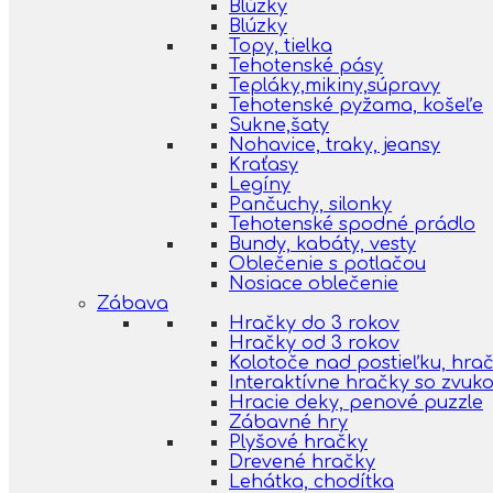
Blúzky
Blúzky
Topy, tielka
Tehotenské pásy
Tepláky,mikiny,súpravy
Tehotenské pyžama, košeľe
Sukne,šaty
Nohavice, traky, jeansy
Kraťasy
Legíny
Pančuchy, silonky
Tehotenské spodné prádlo
Bundy, kabáty, vesty
Oblečenie s potlačou
Nosiace oblečenie
Zábava
Hračky do 3 rokov
Hračky od 3 rokov
Kolotoče nad postieľku, hra
Interaktívne hračky so zvuk
Hracie deky, penové puzzle
Zábavné hry
Plyšové hračky
Drevené hračky
Lehátka, chodítka