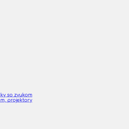
čky so zvukom
om, projektory