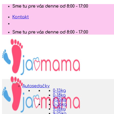
Skip
Sme tu pre vás denne od 8:00 - 17:00
to
content
Kontakt
Sme tu pre vás denne od 8:00 - 17:00
Autosedačky
0-13kg
0-18kg
0-25kg
0-36kg
9-18kg
9-25kg