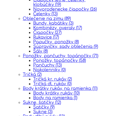
klobúčiky
(19)
Novorodenecke čiapočky
(26)
Čelenky
(13)
Oblečenie na zimu
(89)
Bundy, kabátiky
(3)
Kombinézy, overaly
(17)
Čiapočky
(27)
Rukavice
(17)
Papučky, ponožky
(8)
Súpravičky, sady oblečenia
(9)
Šály
(8)
Ponožky, pančuchy, topánočky
(71)
Ponožky, topánočky
(58)
Pančuchy
(13)
Nakolenniky
(0)
Tričká
(2)
Tričká kr. rukáv
(2)
Tričká dl. rukáv
(0)
Body krátky rukáv, na ramienka
(11)
Body krátky rukáv
(10)
Body na ramienka
(1)
Sukne, šatičky
(12)
Šatičky
(9)
Sukne
(3)