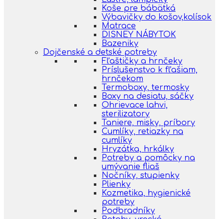
Koše pre bábätká
Výbavičky do košov,kolísok
Matrace
DISNEY NÁBYTOK
Bazeniky
Dojčenské a detské potreby
Fľaštičky a hrnčeky
Príslušenstvo k fľašiam,
hrnčekom
Termoboxy, termosky
Boxy na desiatu, sáčky
Ohrievace lahvi,
sterilizatory
Taniere, misky, príbory
Cumlíky, retiazky na
cumlíky
Hryzátka, hrkálky
Potreby a pomôcky na
umývanie fliaš
Nočníky, stupienky
Plienky
Kozmetika, hygienické
potreby
Podbradníky