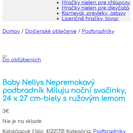
Hračky nielen pre chlapcov
Hračky nielen pre dievčatá
Karneval, prevleky, oslavy
Licenčné hračky, tovar
Domov
/
Dojčenské oblečenie
/
Podbradníky
Do obľúbených
Baby Nellys Nepremokavý
podbradník Miluju noční svačinky,
24 x 27 cm-biely s ružovým lemom
3
€
Nie je na sklade
Katalógové číslo:
41221701
Kategória:
Podbradníky