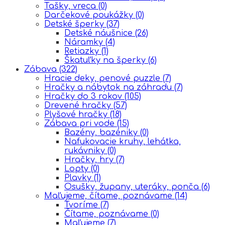
Tašky, vreca
(0)
Darčekové poukážky
(0)
Detské šperky
(37)
Detské náušnice
(26)
Náramky
(4)
Retiazky
(1)
Škatuľky na šperky
(6)
Zábava
(322)
Hracie deky, penové puzzle
(7)
Hračky a nábytok na záhradu
(7)
Hračky do 3 rokov
(105)
Drevené hračky
(57)
Plyšové hračky
(18)
Zábava pri vode
(15)
Bazény, bazéniky
(0)
Nafukovacie kruhy, lehátka,
rukávniky
(0)
Hračky, hry
(7)
Lopty
(0)
Plavky
(1)
Osušky, župany, uteráky, ponča
(6)
Maľujeme, čítame, poznávame
(14)
Tvoríme
(7)
Čítame, poznávame
(0)
Maľujeme
(7)