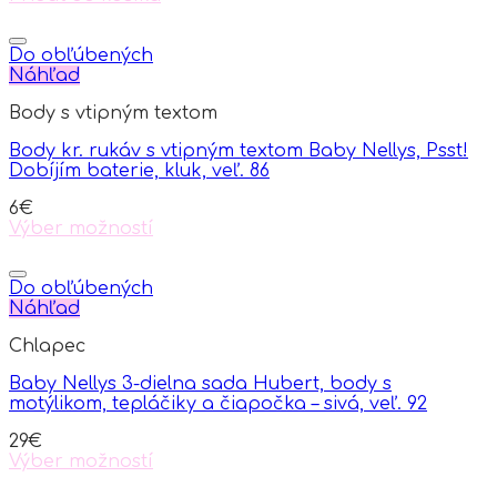
Do obľúbených
Náhľad
Body s vtipným textom
Body kr. rukáv s vtipným textom Baby Nellys, Psst!
Dobíjím baterie, kluk, veľ. 86
6
€
Výber možností
This
product
has
Do obľúbených
multiple
Náhľad
variants.
Chlapec
The
options
Baby Nellys 3-dielna sada Hubert, body s
may
motýlikom, tepláčiky a čiapočka – sivá, veľ. 92
be
chosen
29
€
on
Výber možností
the
This
product