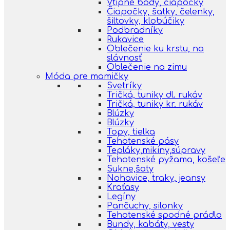
Vtipné body, čiapočky
Čiapočky, šatky, čelenky,
šiltovky, klobúčiky
Podbradníky
Rukavice
Oblečenie ku krstu, na
slávnosť
Oblečenie na zimu
Móda pre mamičky
Svetríky
Tričká, tuniky dl. rukáv
Tričká, tuniky kr. rukáv
Blúzky
Blúzky
Topy, tielka
Tehotenské pásy
Tepláky,mikiny,súpravy
Tehotenské pyžama, košeľe
Sukne,šaty
Nohavice, traky, jeansy
Kraťasy
Legíny
Pančuchy, silonky
Tehotenské spodné prádlo
Bundy, kabáty, vesty