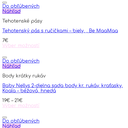
product
page
has
Do obľúbených
multiple
Náhľad
variants.
Tehotenské pásy
The
options
Tehotenský pás s ručičkami – biely, , Be MaaMaa
may
be
7
€
chosen
Výber možností
on
This
the
product
product
has
Do obľúbených
page
multiple
Náhľad
variants.
Body krátky rukáv
The
options
Baby Nellys 2-dielna sada body kr. rukáv, kraťasky,
may
Koala – béžová, hnedá
be
chosen
19
€
–
21
€
on
Výber možností
the
This
product
product
page
has
Do obľúbených
multiple
Náhľad