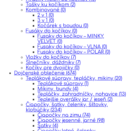
Tašky ku kočíkom
(2)
Kombinované
(0)
2 v 1
(0)
3 v 1
(0)
Kočárek s boudou
(0)
Fusáky do kočíkov
(0)
Fusaky do kočíkov – MINKY,
VELVET
(0)
Fusaky do kočíkov – VLNA
(0)
Fusaky do kočíkov – POLAR
(0)
Vložky do kočíkov
(7)
Slnečníky, dáždniky
(7)
Kočíky pre dvojičky
(0)
Dojčenské oblečenie
(674)
Teplákové súpravy, tepláčky, mikiny
(20)
Teplákové súpravy
(1)
Mikiny, bundy
(4)
Tepláčky, zahradníčky, nohavice
(13)
Teplejšie overálky jar / jeseň
(2)
Čiapočky, šatky, čelenky, šiltovky,
klobúčiky
(234)
Čiapočky na zimu
(74)
Čiapočky jesenné, jarné
(98)
Šatky
(4)
Čiapočky letné, čelenky,