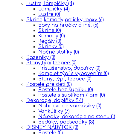
Lustre, lampičky
(4)
Lampičky
(4)
Lustre
(0)
Skrine,komody,poličky, boxy
(6)
Boxy na hračky a iné.
(6)
Skrine
(0)
Komody
(0)
Regály
(0)
Skrinky
(0)
Nočné stolíky
(0)
Bazeniky
(0)
Stany,týpí,teepee
(0)
Prislušenstvo, doplňky
(0)
Komplet týpí s vybavením
(0)
Stany, týpí, teepee
(0)
Postele pre deti
(0)
Postele bez šuplíku
(0)
Postele s šuplíkom / ami
(0)
Dekoracje, doplňky
(14)
Nahrievacie vankúšiky
(0)
Vankúšiky
(7)
Nálepky, dekorácie na stenu
(1)
Sedáky, podsedáky
(3)
DISNEY NÁBYTOK
(0)
Postele
(0)