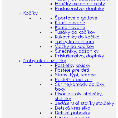
Hračky nielen na cesty
Príslušenstvo, doplnky
Kočíky
Športové a golfové
Kombinované
Kombinované
Fusáky do kočíkov
Rukávniky do kočíka
Tašky ku kočíkom
Vložky do kočíkov
Slnečníky, dáždniky
Príslušenstvo, doplnky
Nábytok do izbičky
Postieľky,kolísky
Postele pre deti
Stany, týpí, teepee
Posteľná bielizeň
Skrine,komody,poličky,
boxy
Písacie stoly, stolečky,
stoličky
Jedálenské stolíky stolčeky
Detská kresielka
Detské pohovky
Lustre, lampičky