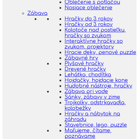
Oblečenie s potlačou
Nosiace oblečenie
Zábava
Hračky do 3 rokov
Hračky od 3 rokov
Kolotoče nad postieľku,
hračky so zvukom
Interaktívne hračky so
zvukom, projektory
Hracie deky, penové puzzle
Zábavné hry
Plyšové hračky
Drevené hračky
Lehátka, chodítka
Hojdačky, hojdacie kone
Hudobné nástroje, hračky
Zábava pri vode
Sánky, zábavy v zime
Trojkolky, odstrkavadla,
kolobežky
Hračky a nábytok na
záhradu
Stavebnice, lego, puzzle
Maľujeme, čítame,
poznávame