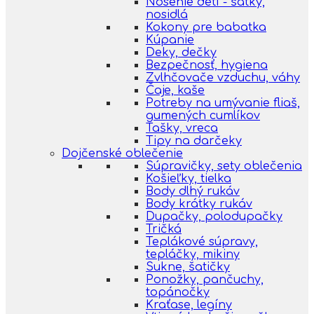
Nosenie detí - šatky,
nosidlá
Kokony pre babatka
Kúpanie
Deky, dečky
Bezpečnosť, hygiena
Zvlhčovače vzduchu, váhy
Čaje, kaše
Potreby na umývanie fliaš,
gumených cumlíkov
Tašky, vreca
Tipy na darčeky
Dojčenské oblečenie
Súpravičky, sety oblečenia
Košieľky, tielka
Body dlhý rukáv
Body krátky rukáv
Dupačky, polodupačky
Tričká
Teplákové súpravy,
tepláčky, mikiny
Sukne, šatičky
Ponožky, pančuchy,
topánočky
Kraťase, legíny