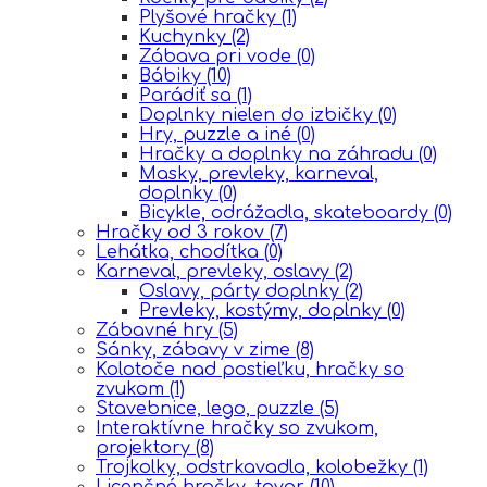
Plyšové hračky
(1)
Kuchynky
(2)
Zábava pri vode
(0)
Bábiky
(10)
Parádiť sa
(1)
Doplnky nielen do izbičky
(0)
Hry, puzzle a iné
(0)
Hračky a doplnky na záhradu
(0)
Masky, prevleky, karneval,
doplnky
(0)
Bicykle, odrážadla, skateboardy
(0)
Hračky od 3 rokov
(7)
Lehátka, chodítka
(0)
Karneval, prevleky, oslavy
(2)
Oslavy, párty doplnky
(2)
Prevleky, kostýmy, doplnky
(0)
Zábavné hry
(5)
Sánky, zábavy v zime
(8)
Kolotoče nad postieľku, hračky so
zvukom
(1)
Stavebnice, lego, puzzle
(5)
Interaktívne hračky so zvukom,
projektory
(8)
Trojkolky, odstrkavadla, kolobežky
(1)
Licenčné hračky, tovar
(10)