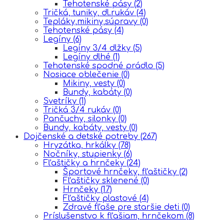
Tehotenské pásy
(2)
Tričká, tuniky, dl.rukáv
(4)
Tepláky,mikiny,súpravy
(0)
Tehotenské pásy
(4)
Legíny
(6)
Legíny 3/4 dlžky
(5)
Legíny dlhé
(1)
Tehotenské spodné prádlo
(5)
Nosiace oblečenie
(0)
Mikiny, vesty
(0)
Bundy, kabáty
(0)
Svetríky
(1)
Tričká 3/4 rukáv
(0)
Pančuchy, silonky
(0)
Bundy, kabáty, vesty
(0)
Dojčenské a detské potreby
(267)
Hryzátka, hrkálky
(78)
Nočníky, stupienky
(6)
Fľaštičky a hrnčeky
(24)
Športové hrnčeky, fľaštičky
(2)
Fľaštičky sklenené
(0)
Hrnčeky
(17)
Fľaštičky plastové
(4)
Zdravé fľaše pre staršie deti
(0)
Príslušenstvo k fľašiam, hrnčekom
(8)