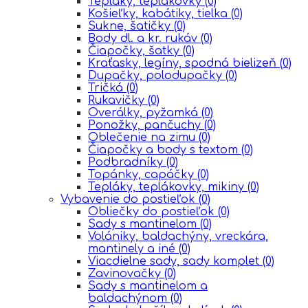
Tepláky, teplákovky
(0)
Košieľky, kabátiky, tielka
(0)
Sukne, šatičky
(0)
Body dl. a kr. rukáv
(0)
Čiapočky, šatky
(0)
Kraťasky, legíny, spodná bielizeň
(0)
Dupačky, polodupačky
(0)
Tričká
(0)
Rukavičky
(0)
Overálky, pyžamká
(0)
Ponožky, pančuchy
(0)
Oblečenie na zimu
(0)
Čiapočky a body s textom
(0)
Podbradníky
(0)
Topánky, capáčky
(0)
Tepláky, teplákovky, mikiny
(0)
Vybavenie do postieľok
(0)
Obliečky do postieľok
(0)
Sady s mantinelom
(0)
Volániky, baldachýny, vreckára,
mantinely a iné
(0)
Viacdielne sady, sady komplet
(0)
Zavinovačky
(0)
Sady s mantinelom a
baldachýnom
(0)