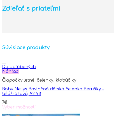
Zdieľať s priateľmi
Súvisiace produkty
Do obľúbených
Náhľad
Čiapočky letné, čelenky, klobúčiky
Baby Nellys Bavlněná dětská čelenka Berušky –
bílá/růžová, 92-98
7
€
Výber možností
This