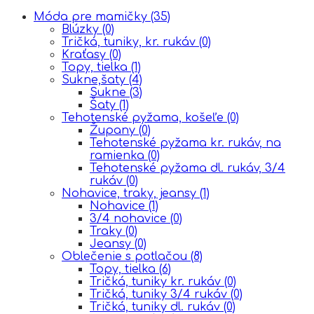
Móda pre mamičky
(35)
Blúzky
(0)
Tričká, tuniky, kr. rukáv
(0)
Kraťasy
(0)
Topy, tielka
(1)
Sukne,šaty
(4)
Sukne
(3)
Šaty
(1)
Tehotenské pyžama, košeľe
(0)
Župany
(0)
Tehotenské pyžama kr. rukáv, na
ramienka
(0)
Tehotenské pyžama dl. rukáv, 3/4
rukáv
(0)
Nohavice, traky, jeansy
(1)
Nohavice
(1)
3/4 nohavice
(0)
Traky
(0)
Jeansy
(0)
Oblečenie s potlačou
(8)
Topy, tielka
(6)
Tričká, tuniky kr. rukáv
(0)
Tričká, tuniky 3/4 rukáv
(0)
Tričká, tuniky dl. rukáv
(0)