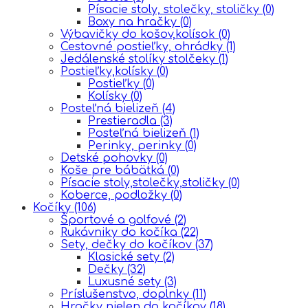
Písacie stoly, stolečky, stoličky
(0)
Boxy na hračky
(0)
Výbavičky do košov,kolísok
(0)
Cestovné postieľky, ohrádky
(1)
Jedálenské stolíky stolčeky
(1)
Postieľky,kolísky
(0)
Postieľky
(0)
Kolísky
(0)
Posteľná bielizeň
(4)
Prestieradla
(3)
Posteľná bielizeň
(1)
Perinky, perinky
(0)
Detské pohovky
(0)
Koše pre bábätká
(0)
Písacie stoly,stolečky,stoličky
(0)
Koberce, podložky
(0)
Kočíky
(106)
Športové a golfové
(2)
Rukávniky do kočíka
(22)
Sety, dečky do kočíkov
(37)
Klasické sety
(2)
Dečky
(32)
Luxusné sety
(3)
Príslušenstvo, doplnky
(11)
Hračky nielen do kočíkov
(18)