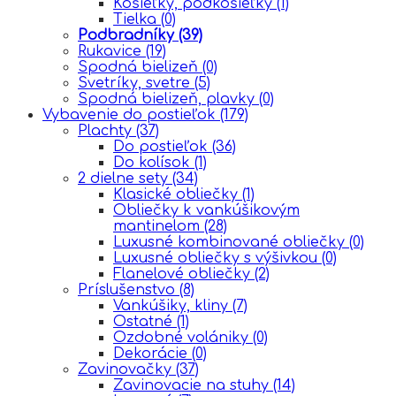
Košieľky, podkošieľky
(1)
Tielka
(0)
Podbradníky
(39)
Rukavice
(19)
Spodná bielizeň
(0)
Svetríky, svetre
(5)
Spodná bielizeň, plavky
(0)
Vybavenie do postieľok
(179)
Plachty
(37)
Do postieľok
(36)
Do kolísok
(1)
2 dielne sety
(34)
Klasické obliečky
(1)
Obliečky k vankúšikovým
mantinelom
(28)
Luxusné kombinované obliečky
(0)
Luxusné obliečky s výšivkou
(0)
Flanelové obliečky
(2)
Príslušenstvo
(8)
Vankúšiky, kliny
(7)
Ostatné
(1)
Ozdobné volániky
(0)
Dekorácie
(0)
Zavinovačky
(37)
Zavinovacie na stuhy
(14)