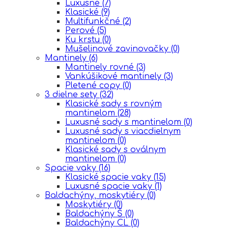
Luxusné
(7)
Klasické
(9)
Multifunkčné
(2)
Perové
(5)
Ku krstu
(0)
Mušelinové zavinovačky
(0)
Mantinely
(6)
Mantinely rovné
(3)
Vankúšikové mantinely
(3)
Pletené copy
(0)
3 dielne sety
(32)
Klasické sady s rovným
mantinelom
(28)
Luxusné sady s mantinelom
(0)
Luxusné sady s viacdielnym
mantinelom
(0)
Klasické sady s oválnym
mantinelom
(0)
Spacie vaky
(16)
Klasické spacie vaky
(15)
Luxusné spacie vaky
(1)
Baldachýny, moskytiéry
(0)
Moskytiéry
(0)
Baldachýny Š
(0)
Baldachýny CL
(0)