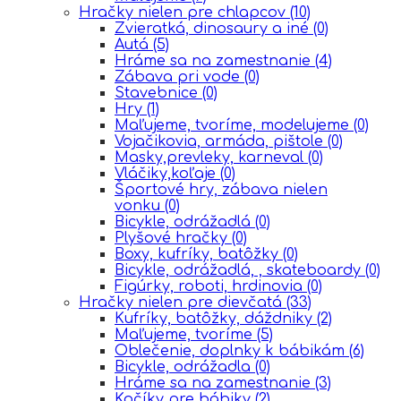
Hračky nielen pre chlapcov
(10)
Zvieratká, dinosaury a iné
(0)
Autá
(5)
Hráme sa na zamestnanie
(4)
Zábava pri vode
(0)
Stavebnice
(0)
Hry
(1)
Maľujeme, tvoríme, modelujeme
(0)
Vojačikovia, armáda, pištole
(0)
Masky,prevleky, karneval
(0)
Vláčiky,koľaje
(0)
Športové hry, zábava nielen
vonku
(0)
Bicykle, odrážadlá
(0)
Plyšové hračky
(0)
Boxy, kufríky, batôžky
(0)
Bicykle, odrážadlá, , skateboardy
(0)
Figúrky, roboti, hrdinovia
(0)
Hračky nielen pre dievčatá
(33)
Kufríky, batôžky, dáždniky
(2)
Maľujeme, tvoríme
(5)
Oblečenie, doplnky k bábikám
(6)
Bicykle, odrážadla
(0)
Hráme sa na zamestnanie
(3)
Kočíky pre bábiky
(2)