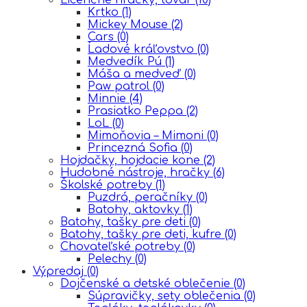
Krtko
(1)
Mickey Mouse
(2)
Cars
(0)
Ĺadové kráľovstvo
(0)
Medvedík Pú
(1)
Máša a medveď
(0)
Paw patrol
(0)
Minnie
(4)
Prasiatko Peppa
(2)
LoL
(0)
Mimoňovia – Mimoni
(0)
Princezná Sofia
(0)
Hojdačky, hojdacie kone
(2)
Hudobné nástroje, hračky
(6)
Školské potreby
(1)
Puzdrá, peračníky
(0)
Batohy, aktovky
(1)
Batohy, tašky pre deti
(0)
Batohy, tašky pre deti, kufre
(0)
Chovateľské potreby
(0)
Pelechy
(0)
Výpredaj
(0)
Dojčenské a detské oblečenie
(0)
Súpravičky, sety oblečenia
(0)