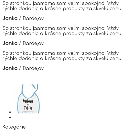
options
So stránkou jaamama som veľmi spokojná. Vždy
may
rýchle dodanie a krásne produkty za skvelú cenu.
be
chosen
Janka
/
Bardejov
on
the
So stránkou jaamama som veľmi spokojná. Vždy
product
rýchle dodanie a krásne produkty za skvelú cenu.
page
Janka
/
Bardejov
So stránkou jaamama som veľmi spokojná. Vždy
rýchle dodanie a krásne produkty za skvelú cenu.
Janka
/
Bardejov
Kategórie