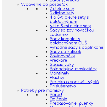
Batohy, vrecká
Vybavenie do postieľok
2 dielne sety
3 dielne sety
4 a 5-ti dielne sety s
baldachýnom
6-ti a 8-mi dielne sety
Sady sa zavinovačkou
zadarmo
Sady komplet s
baldachýnom CL,Š
Výhodné sady s doplnkami
Sady do kolísok
Zavinovačky
Vreckáre
Spacie vaky
Baldachýny, moskytiéry
Mantinely
Plachty
Perinka a vankúš - výplň
Príslušenstvo
Potreby pre mamičky
Pôrod
Dojčenie
Prebaľovanie, plienky