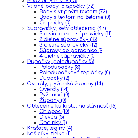
Body dlhý rukáv
(13)
Vtipné body, čiapočky
(72)
Body s vtipným textom
(72)
Body s textom na želanie
(0)
Čiapočky
(0)
Súpravičky, sety oblečenia
(47)
5 a viacdielne súpravičky
(11)
2 dielne súpravičky
(15)
3 dielne súpravičky
(12)
Súpravy do porodnice
(9)
4 dielne súpravičky
(0)
Dupačky, polodupačky
(5)
Polodupačky
(3)
Polodupačkové tepláčky
(0)
Dupačky
(2)
Overály, pyžamká,župany
(14)
Overály
(14)
Pyžamká
(0)
Župany
(0)
Oblečenie ku krstu, na slávnosť
(16)
Chlapec
(10)
Dievča
(5)
Doplnky
(1)
Kraťase, legíny
(4)
Košieľky, tielka
(1)