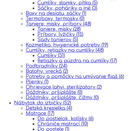
Cumlíky, slamky, pítka
(5)
Sáčky, poháriky a iné
(3)
Boxy na desiatu, sáčky
(1)
Termoboxy, termosky
(0)
Taniere, misky, príbory
(48)
Taniere, misky
(28)
Príbory, lyžičky
(15)
Sady tanierov
(5)
Kozmetika, hygienické potreby
(19)
Cumlíky, retiazky na cumlíky
(48)
Cumlíky
(31)
Retiazky a púzdra na cumlíky
(17)
Podbradníky
(24)
Batohy, vrecká
(2)
Potreby a pomôcky na umývanie fliaš
(6)
Plienky
(1)
Ohrievace lahvi, sterilizatory
(2)
Dáždniky, pršiplášte
(0)
Dáždniky, pršiplášte, čižmy
(0)
Nábytok do izbičky
(52)
Detská kresielka
(4)
Matrace
(17)
Do postielok, kolísky
(6)
Chrániče matrací
(10)
Do postele
(1)