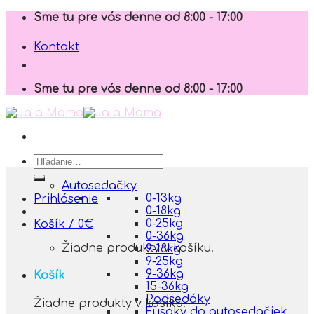
Skip
Sme tu pre vás denne od 8:00 - 17:00
to
content
Kontakt
Sme tu pre vás denne od 8:00 - 17:00
Hľadať:
Autosedačky
0-13kg
Prihlásenie
0-18kg
0-25kg
Košík /
0
€
0-36kg
Žiadne produkty v košíku.
9-18kg
9-25kg
9-36kg
Košík
15-36kg
Podsedáky
Žiadne produkty v košíku.
Fusaky do autosedačiek