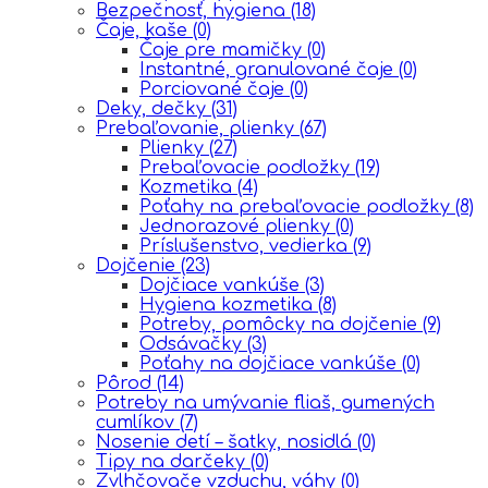
Bezpečnosť, hygiena
(18)
Čaje, kaše
(0)
Čaje pre mamičky
(0)
Instantné, granulované čaje
(0)
Porciované čaje
(0)
Deky, dečky
(31)
Prebaľovanie, plienky
(67)
Plienky
(27)
Prebaľovacie podložky
(19)
Kozmetika
(4)
Poťahy na prebaľovacie podložky
(8)
Jednorazové plienky
(0)
Príslušenstvo, vedierka
(9)
Dojčenie
(23)
Dojčiace vankúše
(3)
Hygiena kozmetika
(8)
Potreby, pomôcky na dojčenie
(9)
Odsávačky
(3)
Poťahy na dojčiace vankúše
(0)
Pôrod
(14)
Potreby na umývanie fliaš, gumených
cumlíkov
(7)
Nosenie detí – šatky, nosidlá
(0)
Tipy na darčeky
(0)
Zvlhčovače vzduchu, váhy
(0)