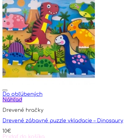
product
has
multiple
variants.
The
options
may
be
chosen
on
the
product
page
Do obľúbených
Náhľad
Drevené hračky
Drevené zábavné puzzle vkladacie – Dinosaury
10
€
Pridať do košíka