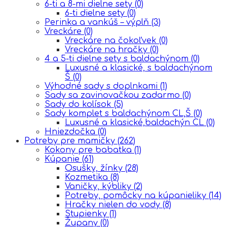
6-ti a 8-mi dielne sety
(0)
6-ti dielne sety
(0)
Perinka a vankúš – výplň
(3)
Vreckáre
(0)
Vreckáre na čokoľvek
(0)
Vreckáre na hračky
(0)
4 a 5-ti dielne sety s baldachýnom
(0)
Luxusné a klasické, s baldachýnom
Š
(0)
Výhodné sady s doplnkami
(1)
Sady sa zavinovačkou zadarmo
(0)
Sady do kolísok
(5)
Sady komplet s baldachýnom CL,Š
(0)
Luxusné a klasické,baldachýn CL
(0)
Hniezdočka
(0)
Potreby pre mamičky
(262)
Kokony pre babatka
(1)
Kúpanie
(61)
Osušky, žínky
(28)
Kozmetika
(8)
Vaničky, kýbliky
(2)
Potreby, pomôcky na kúpanieliky
(14)
Hračky nielen do vody
(8)
Stupienky
(1)
Župany
(0)