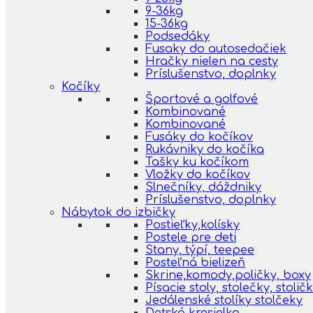
9-36kg
15-36kg
Podsedáky
Fusaky do autosedačiek
Hračky nielen na cesty
Príslušenstvo, doplnky
Kočíky
Športové a golfové
Kombinované
Kombinované
Fusáky do kočíkov
Rukávniky do kočíka
Tašky ku kočíkom
Vložky do kočíkov
Slnečníky, dáždniky
Príslušenstvo, doplnky
Nábytok do izbičky
Postieľky,kolísky
Postele pre deti
Stany, týpí, teepee
Posteľná bielizeň
Skrine,komody,poličky, boxy
Písacie stoly, stolečky, stolič
Jedálenské stolíky stolčeky