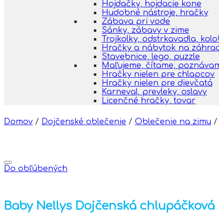
Hojdačky, hojdacie kone
Hudobné nástroje, hračky
Zábava pri vode
Sánky, zábavy v zime
Trojkolky, odstrkavadla, kol
Hračky a nábytok na záhra
Stavebnice, lego, puzzle
Maľujeme, čítame, poznáva
Hračky nielen pre chlapcov
Hračky nielen pre dievčatá
Karneval, prevleky, oslavy
Licenčné hračky, tovar
Domov
/
Dojčenské oblečenie
/
Oblečenie na zimu
/
Do obľúbených
Baby Nellys Dojčenská chlupáčková