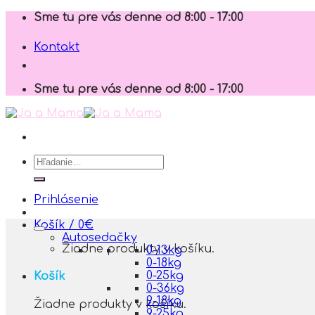
Skip
Sme tu pre vás denne od 8:00 - 17:00
to
content
Kontakt
Sme tu pre vás denne od 8:00 - 17:00
Hľadať:
Prihlásenie
Košík /
0
€
Autosedačky
Žiadne produkty v košíku.
0-13kg
0-18kg
0-25kg
Košík
0-36kg
9-18kg
Žiadne produkty v košíku.
9-25kg