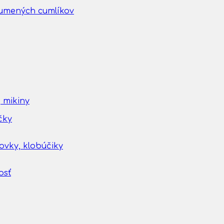
gumených cumlíkov
 mikiny
čky
tovky, klobúčiky
osť