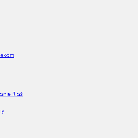
nčekom
nie fliaš
by