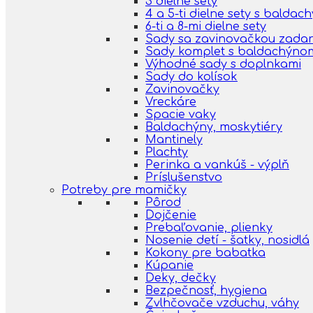
3 dielne sety
4 a 5-ti dielne sety s balda
6-ti a 8-mi dielne sety
Sady sa zavinovačkou zada
Sady komplet s baldachýno
Výhodné sady s doplnkami
Sady do kolísok
Zavinovačky
Vreckáre
Spacie vaky
Baldachýny, moskytiéry
Mantinely
Plachty
Perinka a vankúš - výplň
Príslušenstvo
Potreby pre mamičky
Pôrod
Dojčenie
Prebaľovanie, plienky
Nosenie detí - šatky, nosidlá
Kokony pre babatka
Kúpanie
Deky, dečky
Bezpečnosť, hygiena
Zvlhčovače vzduchu, váhy