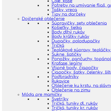
Čaje, kaše
Potreby na umývanie fliaš, 
Tašky, vreca
Tipy na darčeky
Dojčenské oblečenie
Súpravičky, sety oblečenia
Košieľky, tielka
Body dlhý rukáv
Body krátky rukáv
Dupačky, polodupačky
Tričká
Teplákové súpravy, tepláčky,
Sukne, šatičky
Ponožky, pančuchy, topáno
Kraťase, legíny
Vtipné body, čiapočky
Čiapočky, šatky, čelenky, šil
Podbradníky
Rukavice
Oblečenie ku krstu, na slávn
Oblečenie na zimu
Móda pre mamičky
Svetríky
Tričká, tuniky dl. rukáv
Tričká, tuniky kr. rukáv