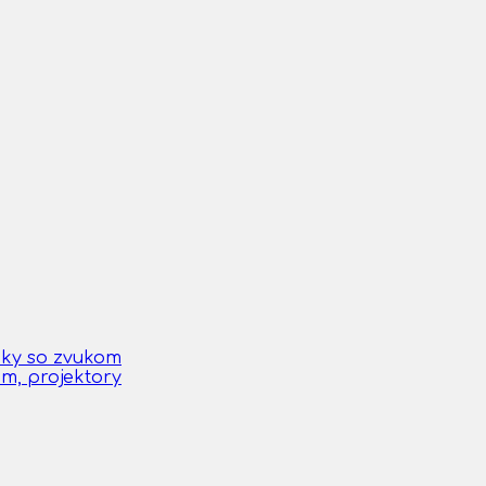
čky so zvukom
om, projektory