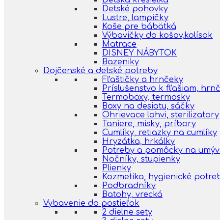
Detská kresielka
Detské pohovky
Lustre, lampičky
Koše pre bábätká
Výbavičky do košov,kolísok
Matrace
DISNEY NÁBYTOK
Bazeniky
Dojčenské a detské potreby
Fľaštičky a hrnčeky
Príslušenstvo k fľašiam, hr
Termoboxy, termosky
Boxy na desiatu, sáčky
Ohrievace lahvi, sterilizatory
Taniere, misky, príbory
Cumlíky, retiazky na cumlíky
Hryzátka, hrkálky
Potreby a pomôcky na umýva
Nočníky, stupienky
Plienky
Kozmetika, hygienické potre
Podbradníky
Batohy, vrecká
Vybavenie do postieľok
2 dielne sety