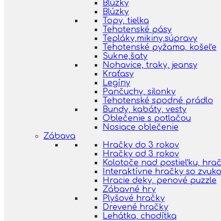
Blúzky
Blúzky
Topy, tielka
Tehotenské pásy
Tepláky,mikiny,súpravy
Tehotenské pyžama, košeľe
Sukne,šaty
Nohavice, traky, jeansy
Kraťasy
Legíny
Pančuchy, silonky
Tehotenské spodné prádlo
Bundy, kabáty, vesty
Oblečenie s potlačou
Nosiace oblečenie
Zábava
Hračky do 3 rokov
Hračky od 3 rokov
Kolotoče nad postieľku, hra
Interaktívne hračky so zvuk
Hracie deky, penové puzzle
Zábavné hry
Plyšové hračky
Drevené hračky
Lehátka, chodítka