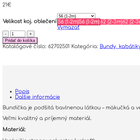
21
€
Velikost koj. oblečení
56 (1-2m)
56 (1-2m)
62 (2-3m)
62 (2-3
Vymazať
množstvo
Baby
Pridať do košíka
Nellys
Katalógové číslo:
62702501
Kategória:
Bundy, kabátik
Dojčenská
chlupáčková
bundička
s
kapucňou
Cute
Bunny
-
Popis
malinová
Ďalšie informácie
Bundička je podšitá bavlnenou látkou – mäkučká a v
Veľmi kvalitný a príjemný materiál.
Materiál: