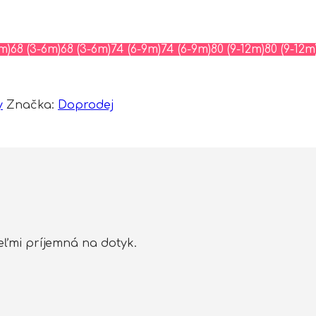
m)
68 (3-6m)
68 (3-6m)
74 (6-9m)
74 (6-9m)
80 (9-12m)
80 (9-12m
y
Značka:
Doprodej
eľmi príjemná na dotyk.