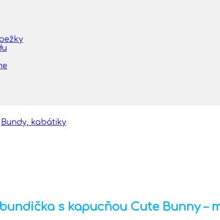
obežky
du
me
Bundy, kabátiky
 bundička s kapucňou Cute Bunny – 