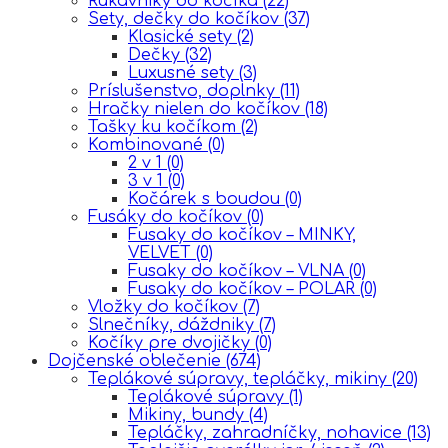
Rukávniky do kočíka
(22)
Sety, dečky do kočíkov
(37)
Klasické sety
(2)
Dečky
(32)
Luxusné sety
(3)
Príslušenstvo, doplnky
(11)
Hračky nielen do kočíkov
(18)
Tašky ku kočíkom
(2)
Kombinované
(0)
2 v 1
(0)
3 v 1
(0)
Kočárek s boudou
(0)
Fusáky do kočíkov
(0)
Fusaky do kočíkov – MINKY,
VELVET
(0)
Fusaky do kočíkov – VLNA
(0)
Fusaky do kočíkov – POLAR
(0)
Vložky do kočíkov
(7)
Slnečníky, dáždniky
(7)
Kočíky pre dvojičky
(0)
Dojčenské oblečenie
(674)
Teplákové súpravy, tepláčky, mikiny
(20)
Teplákové súpravy
(1)
Mikiny, bundy
(4)
Tepláčky, zahradníčky, nohavice
(13)