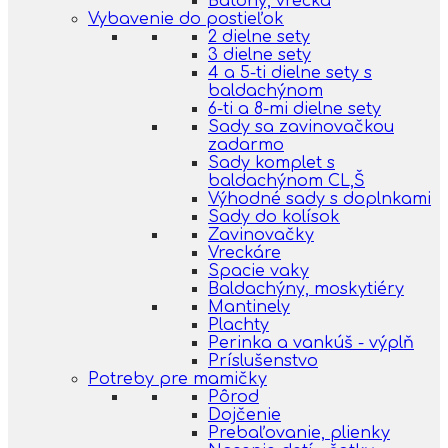
Batohy, vrecká
Vybavenie do postieľok
2 dielne sety
3 dielne sety
4 a 5-ti dielne sety s
baldachýnom
6-ti a 8-mi dielne sety
Sady sa zavinovačkou
zadarmo
Sady komplet s
baldachýnom CL,Š
Výhodné sady s doplnkami
Sady do kolísok
Zavinovačky
Vreckáre
Spacie vaky
Baldachýny, moskytiéry
Mantinely
Plachty
Perinka a vankúš - výplň
Príslušenstvo
Potreby pre mamičky
Pôrod
Dojčenie
Prebaľovanie, plienky