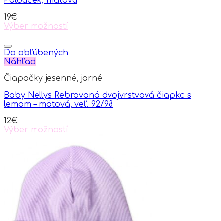
Palouček, mätová
19
€
Výber možností
This
product
has
Do obľúbených
multiple
Náhľad
variants.
Čiapočky jesenné, jarné
The
options
Baby Nellys Rebrovaná dvojvrstvová čiapka s
may
lemom – mätová, veľ. 92/98
be
chosen
12
€
on
Výber možností
the
This
product
product
page
has
multiple
variants.
The
options
may
be
chosen