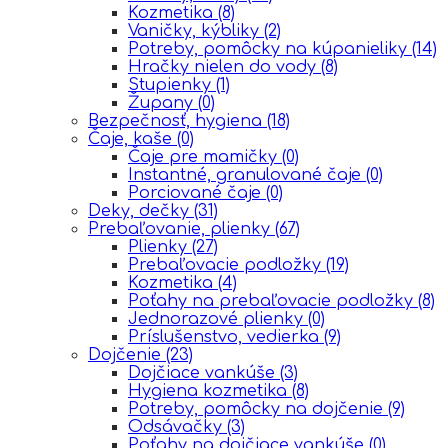
Kozmetika
(8)
Vaničky, kýbliky
(2)
Potreby, pomôcky na kúpanieliky
(14)
Hračky nielen do vody
(8)
Stupienky
(1)
Župany
(0)
Bezpečnosť, hygiena
(18)
Čaje, kaše
(0)
Čaje pre mamičky
(0)
Instantné, granulované čaje
(0)
Porciované čaje
(0)
Deky, dečky
(31)
Prebaľovanie, plienky
(67)
Plienky
(27)
Prebaľovacie podložky
(19)
Kozmetika
(4)
Poťahy na prebaľovacie podložky
(8)
Jednorazové plienky
(0)
Príslušenstvo, vedierka
(9)
Dojčenie
(23)
Dojčiace vankúše
(3)
Hygiena kozmetika
(8)
Potreby, pomôcky na dojčenie
(9)
Odsávačky
(3)
Poťahy na dojčiace vankúše
(0)