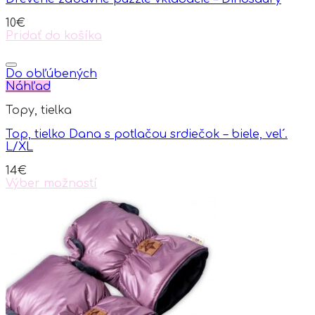
10
€
Pridať do košíka
Do obľúbených
Náhľad
Topy, tielka
Top, tielko Dana s potlačou srdiečok – biele, vel´.
L/XL
14
€
Výber možností
This
product
has
multiple
variants.
The
options
may
be
chosen