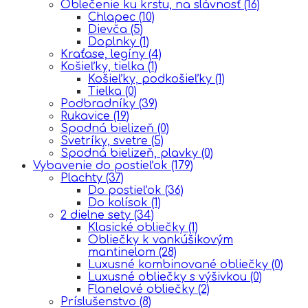
Oblečenie ku krstu, na slávnosť
(16)
Chlapec
(10)
Dievča
(5)
Doplnky
(1)
Kraťase, legíny
(4)
Košieľky, tielka
(1)
Košieľky, podkošieľky
(1)
Tielka
(0)
Podbradníky
(39)
Rukavice
(19)
Spodná bielizeň
(0)
Svetríky, svetre
(5)
Spodná bielizeň, plavky
(0)
Vybavenie do postieľok
(179)
Plachty
(37)
Do postieľok
(36)
Do kolísok
(1)
2 dielne sety
(34)
Klasické obliečky
(1)
Obliečky k vankúšikovým
mantinelom
(28)
Luxusné kombinované obliečky
(0)
Luxusné obliečky s výšivkou
(0)
Flanelové obliečky
(2)
Príslušenstvo
(8)