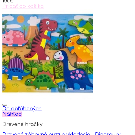
100
€
Pridať do košíka
Do obľúbených
Náhľad
Drevené hračky
Drevené zábavné puzzle vkladacie – Dinosaury