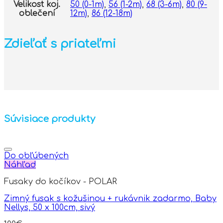
Velikost koj.
50 (0-1m)
,
56 (1-2m)
,
68 (3-6m)
,
80 (9-
oblečení
12m)
,
86 (12-18m)
Zdieľať s priateľmi
Súvisiace produkty
Do obľúbených
Náhľad
Fusaky do kočíkov - POLAR
Zimný fusak s kožušinou + rukávnik zadarmo, Baby
Nellys, 50 x 100cm, sivý