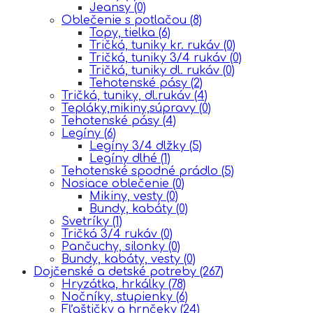
Jeansy
(0)
Oblečenie s potlačou
(8)
Topy, tielka
(6)
Tričká, tuniky kr. rukáv
(0)
Tričká, tuniky 3/4 rukáv
(0)
Tričká, tuniky dl. rukáv
(0)
Tehotenské pásy
(2)
Tričká, tuniky, dl.rukáv
(4)
Tepláky,mikiny,súpravy
(0)
Tehotenské pásy
(4)
Legíny
(6)
Legíny 3/4 dlžky
(5)
Legíny dlhé
(1)
Tehotenské spodné prádlo
(5)
Nosiace oblečenie
(0)
Mikiny, vesty
(0)
Bundy, kabáty
(0)
Svetríky
(1)
Tričká 3/4 rukáv
(0)
Pančuchy, silonky
(0)
Bundy, kabáty, vesty
(0)
Dojčenské a detské potreby
(267)
Hryzátka, hrkálky
(78)
Nočníky, stupienky
(6)
Fľaštičky a hrnčeky
(24)