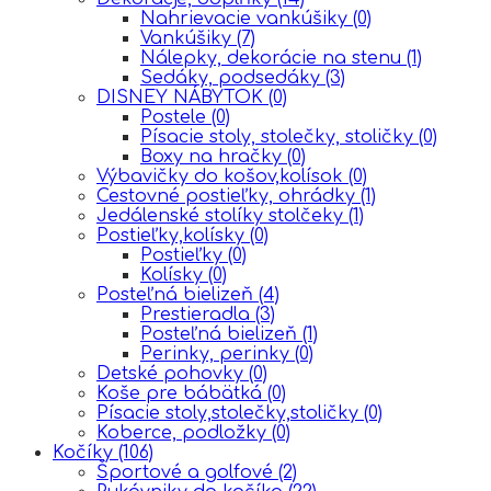
Nahrievacie vankúšiky
(0)
Vankúšiky
(7)
Nálepky, dekorácie na stenu
(1)
Sedáky, podsedáky
(3)
DISNEY NÁBYTOK
(0)
Postele
(0)
Písacie stoly, stolečky, stoličky
(0)
Boxy na hračky
(0)
Výbavičky do košov,kolísok
(0)
Cestovné postieľky, ohrádky
(1)
Jedálenské stolíky stolčeky
(1)
Postieľky,kolísky
(0)
Postieľky
(0)
Kolísky
(0)
Posteľná bielizeň
(4)
Prestieradla
(3)
Posteľná bielizeň
(1)
Perinky, perinky
(0)
Detské pohovky
(0)
Koše pre bábätká
(0)
Písacie stoly,stolečky,stoličky
(0)
Koberce, podložky
(0)
Kočíky
(106)
Športové a golfové
(2)