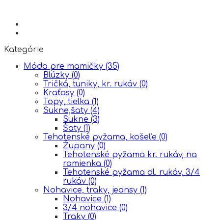
Kategórie
Móda pre mamičky
(35)
Blúzky
(0)
Tričká, tuniky, kr. rukáv
(0)
Kraťasy
(0)
Topy, tielka
(1)
Sukne,šaty
(4)
Sukne
(3)
Šaty
(1)
Tehotenské pyžama, košeľe
(0)
Župany
(0)
Tehotenské pyžama kr. rukáv, na
ramienka
(0)
Tehotenské pyžama dl. rukáv, 3/4
rukáv
(0)
Nohavice, traky, jeansy
(1)
Nohavice
(1)
3/4 nohavice
(0)
Traky
(0)