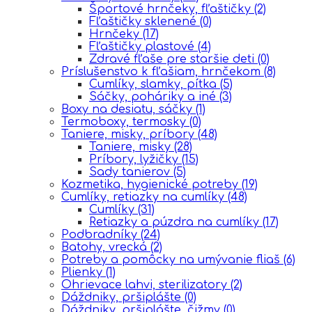
Športové hrnčeky, fľaštičky
(2)
Fľaštičky sklenené
(0)
Hrnčeky
(17)
Fľaštičky plastové
(4)
Zdravé fľaše pre staršie deti
(0)
Príslušenstvo k fľašiam, hrnčekom
(8)
Cumlíky, slamky, pítka
(5)
Sáčky, poháriky a iné
(3)
Boxy na desiatu, sáčky
(1)
Termoboxy, termosky
(0)
Taniere, misky, príbory
(48)
Taniere, misky
(28)
Príbory, lyžičky
(15)
Sady tanierov
(5)
Kozmetika, hygienické potreby
(19)
Cumlíky, retiazky na cumlíky
(48)
Cumlíky
(31)
Retiazky a púzdra na cumlíky
(17)
Podbradníky
(24)
Batohy, vrecká
(2)
Potreby a pomôcky na umývanie fliaš
(6)
Plienky
(1)
Ohrievace lahvi, sterilizatory
(2)
Dáždniky, pršiplášte
(0)
Dáždniky, pršiplášte, čižmy
(0)