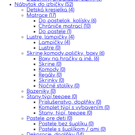
Nábytok do izbičky
(52)
Detská kresielka
(4)
Matrace
(17)
Do postielok, kolísky
(6)
Chrániče matrací
(10)
Do postele
(1)
Lustre, lampičky
(4)
Lampičky
(4)
Lustre
(0)
Skrine,komody,poličky, boxy
(6)
Boxy na hračky a iné.
(6)
Skrine
(0)
Komody
(0)
Regály
(0)
Skrinky
(0)
Nočné stolíky
(0)
Bazeniky
(0)
Stany,týpí,teepee
(0)
Prislušenstvo, doplňky
(0)
Komplet týpí s vybavením
(0)
Stany, týpí, teepee
(0)
Postele pre deti
(0)
Postele bez šuplíku
(0)
Postele s šuplíkom / ami
(0)
Dekoracje, doplňky
(14)