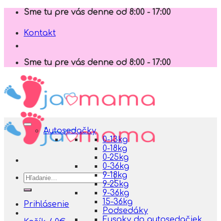
Skip
Sme tu pre vás denne od 8:00 - 17:00
to
content
Kontakt
Sme tu pre vás denne od 8:00 - 17:00
Autosedačky
0-13kg
0-18kg
0-25kg
0-36kg
9-18kg
Hľadať:
9-25kg
9-36kg
15-36kg
Prihlásenie
Podsedáky
Fusaky do autosedačiek