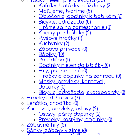
Hračky nielen pre dievčatá
(33)
Kufríky, batôžky, dáždniky
(2)
Maľujeme, tvoríme
(5)
Oblečenie, doplnky k bábikám
(6)
Bicykle, odrážadla
(0)
Hráme sa na zamestnanie
(3)
Kočíky pre bábiky
(2)
Plyšové hračky
(1)
Kuchynky
(2)
Zábava pri vode
(0)
Bábiky
(10)
Parádiť sa
(1)
Doplnky nielen do izbičky
(0)
Hry, puzzle a iné
(0)
Hračky a doplnky na záhradu
(0)
Masky, prevleky, karneval,
doplnky
(0)
Bicykle, odrážadla, skateboardy
(0)
Hračky od 3 rokov
(7)
Lehátka, chodítka
(0)
Karneval, prevleky, oslavy
(2)
Oslavy, párty doplnky
(2)
Prevleky, kostýmy, doplnky
(0)
Zábavné hry
(5)
Sánky, zábavy v zime
(8)