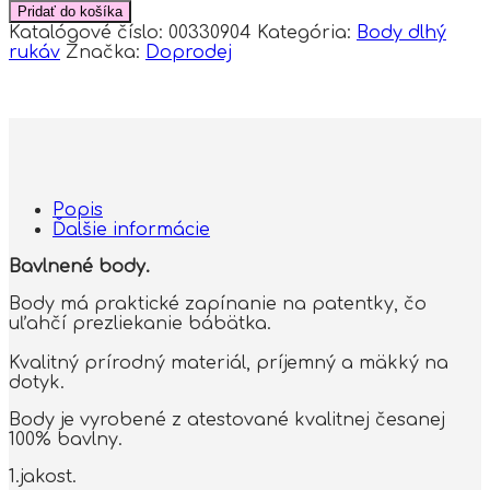
Pridať do košíka
Katalógové číslo:
00330904
Kategória:
Body dlhý
rukáv
Značka:
Doprodej
Popis
Ďalšie informácie
Bavlnené body.
Body má praktické zapínanie na patentky, čo
uľahčí prezliekanie bábätka.
Kvalitný prírodný materiál, príjemný a mäkký na
dotyk.
Body je vyrobené z atestované kvalitnej česanej
100% bavlny.
1.jakost.