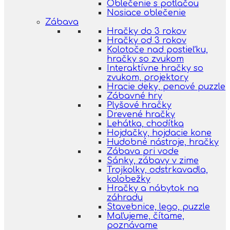
Oblečenie s potlačou
Nosiace oblečenie
Zábava
Hračky do 3 rokov
Hračky od 3 rokov
Kolotoče nad postieľku,
hračky so zvukom
Interaktívne hračky so
zvukom, projektory
Hracie deky, penové puzzle
Zábavné hry
Plyšové hračky
Drevené hračky
Lehátka, chodítka
Hojdačky, hojdacie kone
Hudobné nástroje, hračky
Zábava pri vode
Sánky, zábavy v zime
Trojkolky, odstrkavadla,
kolobežky
Hračky a nábytok na
záhradu
Stavebnice, lego, puzzle
Maľujeme, čítame,
poznávame