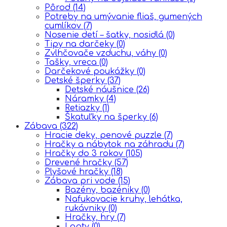
Pôrod
(14)
Potreby na umývanie fliaš, gumených
cumlíkov
(7)
Nosenie detí – šatky, nosidlá
(0)
Tipy na darčeky
(0)
Zvlhčovače vzduchu, váhy
(0)
Tašky, vreca
(0)
Darčekové poukážky
(0)
Detské šperky
(37)
Detské náušnice
(26)
Náramky
(4)
Retiazky
(1)
Škatuľky na šperky
(6)
Zábava
(322)
Hracie deky, penové puzzle
(7)
Hračky a nábytok na záhradu
(7)
Hračky do 3 rokov
(105)
Drevené hračky
(57)
Plyšové hračky
(18)
Zábava pri vode
(15)
Bazény, bazéniky
(0)
Nafukovacie kruhy, lehátka,
rukávniky
(0)
Hračky, hry
(7)
Lopty
(0)