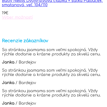
Baby Nellys Dvojvrstvová čiapka + šatka Palouček,
may
smatanová, veľ. 104/110
be
chosen
19
€
on
Výber možností
the
This
product
product
page
has
multiple
variants.
Recenzie zákazníkov
The
options
So stránkou jaamama som veľmi spokojná. Vždy
may
rýchle dodanie a krásne produkty za skvelú cenu.
be
chosen
Janka
/
Bardejov
on
the
So stránkou jaamama som veľmi spokojná. Vždy
product
rýchle dodanie a krásne produkty za skvelú cenu.
page
Janka
/
Bardejov
So stránkou jaamama som veľmi spokojná. Vždy
rýchle dodanie a krásne produkty za skvelú cenu.
Janka
/
Bardejov