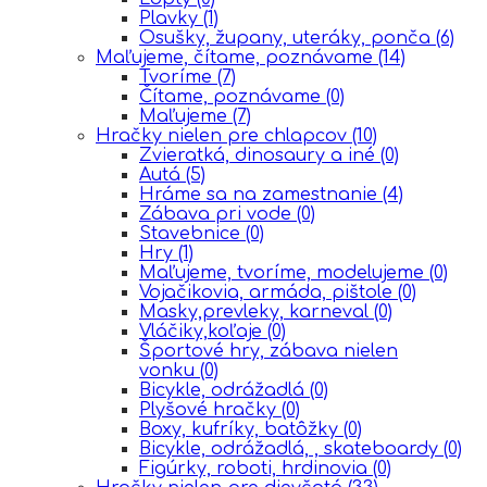
Plavky
(1)
Osušky, župany, uteráky, ponča
(6)
Maľujeme, čítame, poznávame
(14)
Tvoríme
(7)
Čítame, poznávame
(0)
Maľujeme
(7)
Hračky nielen pre chlapcov
(10)
Zvieratká, dinosaury a iné
(0)
Autá
(5)
Hráme sa na zamestnanie
(4)
Zábava pri vode
(0)
Stavebnice
(0)
Hry
(1)
Maľujeme, tvoríme, modelujeme
(0)
Vojačikovia, armáda, pištole
(0)
Masky,prevleky, karneval
(0)
Vláčiky,koľaje
(0)
Športové hry, zábava nielen
vonku
(0)
Bicykle, odrážadlá
(0)
Plyšové hračky
(0)
Boxy, kufríky, batôžky
(0)
Bicykle, odrážadlá, , skateboardy
(0)
Figúrky, roboti, hrdinovia
(0)