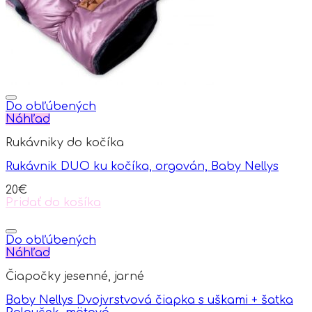
on
the
product
page
Do obľúbených
Náhľad
Rukávniky do kočíka
Rukávnik DUO ku kočíka, orgován, Baby Nellys
20
€
Pridať do košíka
Do obľúbených
Náhľad
Čiapočky jesenné, jarné
Baby Nellys Dvojvrstvová čiapka s uškami + šatka