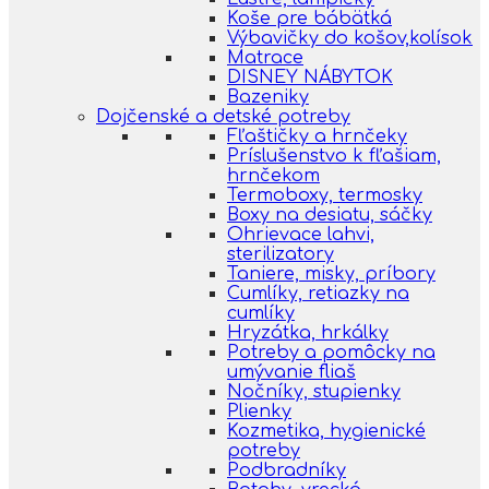
Koše pre bábätká
Výbavičky do košov,kolísok
Matrace
DISNEY NÁBYTOK
Bazeniky
Dojčenské a detské potreby
Fľaštičky a hrnčeky
Príslušenstvo k fľašiam,
hrnčekom
Termoboxy, termosky
Boxy na desiatu, sáčky
Ohrievace lahvi,
sterilizatory
Taniere, misky, príbory
Cumlíky, retiazky na
cumlíky
Hryzátka, hrkálky
Potreby a pomôcky na
umývanie fliaš
Nočníky, stupienky
Plienky
Kozmetika, hygienické
potreby
Podbradníky