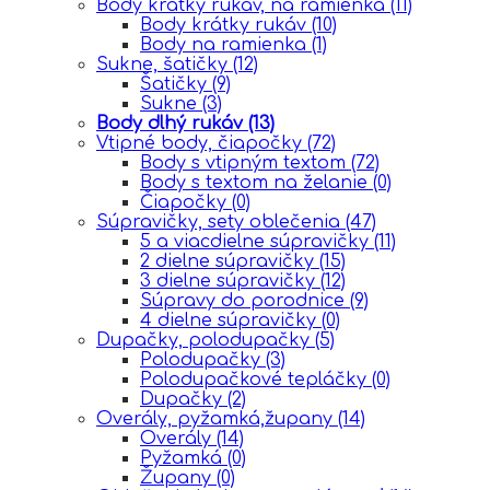
Body krátky rukáv, na ramienka
(11)
Body krátky rukáv
(10)
Body na ramienka
(1)
Sukne, šatičky
(12)
Šatičky
(9)
Sukne
(3)
Body dlhý rukáv
(13)
Vtipné body, čiapočky
(72)
Body s vtipným textom
(72)
Body s textom na želanie
(0)
Čiapočky
(0)
Súpravičky, sety oblečenia
(47)
5 a viacdielne súpravičky
(11)
2 dielne súpravičky
(15)
3 dielne súpravičky
(12)
Súpravy do porodnice
(9)
4 dielne súpravičky
(0)
Dupačky, polodupačky
(5)
Polodupačky
(3)
Polodupačkové tepláčky
(0)
Dupačky
(2)
Overály, pyžamká,župany
(14)
Overály
(14)
Pyžamká
(0)
Župany
(0)