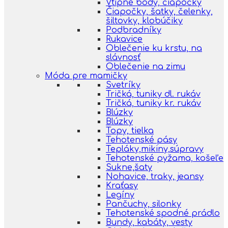
Vtipné body, čiapočky
Čiapočky, šatky, čelenky,
šiltovky, klobúčiky
Podbradníky
Rukavice
Oblečenie ku krstu, na
slávnosť
Oblečenie na zimu
Móda pre mamičky
Svetríky
Tričká, tuniky dl. rukáv
Tričká, tuniky kr. rukáv
Blúzky
Blúzky
Topy, tielka
Tehotenské pásy
Tepláky,mikiny,súpravy
Tehotenské pyžama, košeľe
Sukne,šaty
Nohavice, traky, jeansy
Kraťasy
Legíny
Pančuchy, silonky
Tehotenské spodné prádlo
Bundy, kabáty, vesty