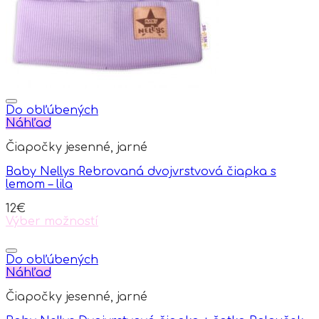
on
the
product
page
Do obľúbených
Náhľad
Čiapočky jesenné, jarné
Baby Nellys Rebrovaná dvojvrstvová čiapka s
lemom – lila
12
€
Výber možností
This
product
has
Do obľúbených
multiple
Náhľad
variants.
Čiapočky jesenné, jarné
The
options