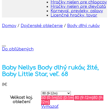
Hračky nielen pre chlapcov
Hračky nielen pre dievčatá
Karneval, prevleky, oslavy
Licenčné hračky, tovar
Domov
/
Dojčenské oblečenie
/
Body dlhý rukáv
Do obľúbených
Baby Nellys Body dlhý rukáv, žlté,
Baby Little Star, veľ. 68
8
€
Velikost koj.
50 (0-1m)
50 (0-1m)
80 (9-12m)
80 (9-
oblečení
12m)
Vymazať