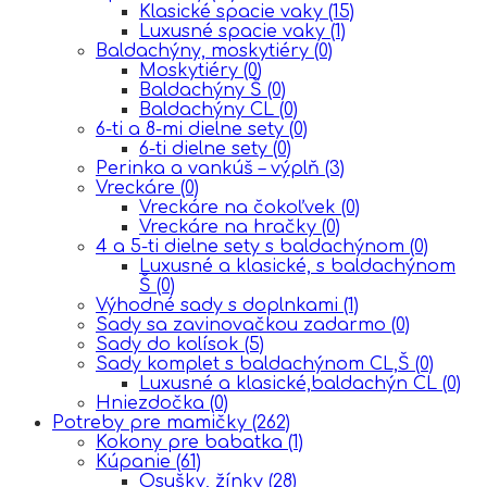
Klasické spacie vaky
(15)
Luxusné spacie vaky
(1)
Baldachýny, moskytiéry
(0)
Moskytiéry
(0)
Baldachýny Š
(0)
Baldachýny CL
(0)
6-ti a 8-mi dielne sety
(0)
6-ti dielne sety
(0)
Perinka a vankúš – výplň
(3)
Vreckáre
(0)
Vreckáre na čokoľvek
(0)
Vreckáre na hračky
(0)
4 a 5-ti dielne sety s baldachýnom
(0)
Luxusné a klasické, s baldachýnom
Š
(0)
Výhodné sady s doplnkami
(1)
Sady sa zavinovačkou zadarmo
(0)
Sady do kolísok
(5)
Sady komplet s baldachýnom CL,Š
(0)
Luxusné a klasické,baldachýn CL
(0)
Hniezdočka
(0)
Potreby pre mamičky
(262)
Kokony pre babatka
(1)
Kúpanie
(61)
Osušky, žínky
(28)