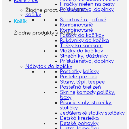
Košík /
0
€
Hračky nielen na cesty
Príslušenstvo, doplnky
Žiadne produkty v košíku.
Kočíky
Športové a golfové
Košík
Kombinované
Kombinované
Žiadne produkty v košíku.
Fusáky do kočíkov
Rukávniky do kočíka
Tašky ku kočíkom
Vložky do kočíkov
Slnečníky, dáždniky
Príslušenstvo, doplnky
Nábytok do izbičky
Postieľky,kolísky
Postele pre deti
Stany, týpí, teepee
Posteľná bielizeň
Skrine,komody,poličky,
boxy
Písacie stoly, stolečky,
stoličky
Jedálenské stolíky stolčeky
Detská kresielka
Detské pohovky
Lustre, lampičky