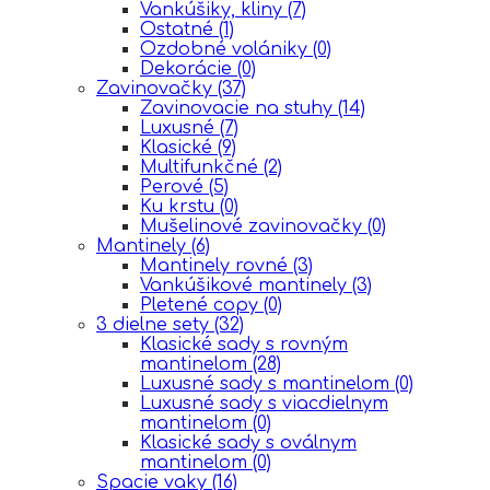
Vankúšiky, kliny
(7)
Ostatné
(1)
Ozdobné volániky
(0)
Dekorácie
(0)
Zavinovačky
(37)
Zavinovacie na stuhy
(14)
Luxusné
(7)
Klasické
(9)
Multifunkčné
(2)
Perové
(5)
Ku krstu
(0)
Mušelinové zavinovačky
(0)
Mantinely
(6)
Mantinely rovné
(3)
Vankúšikové mantinely
(3)
Pletené copy
(0)
3 dielne sety
(32)
Klasické sady s rovným
mantinelom
(28)
Luxusné sady s mantinelom
(0)
Luxusné sady s viacdielnym
mantinelom
(0)
Klasické sady s oválnym
mantinelom
(0)
Spacie vaky
(16)