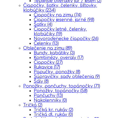
Teplejšie overálky jar / jeseň
(2)
Čiapočky, šatky, čelenky, šiltovky,
klobúčiky
(234)
Čiapočky na zimu
(74)
Čiapočky jesenné, jarné
(98)
Šatky
(4)
Čiapočky letné, čelenky,
klobúčiky
(19)
Novorodenecke čiapočky
(26)
Čelenky
(13)
Oblečenie na zimu
(89)
Bundy, kabátiky
(3)
Kombinézy, overaly
(17)
Čiapočky
(27)
Rukavice
(17)
Papučky, ponožky
(8)
Súpravičky, sady oblečenia
(9)
Šály
(8)
Ponožky, pančuchy, topánočky
(71)
Ponožky, topánočky
(58)
Pančuchy
(13)
Nakolenniky
(0)
Tričká
(2)
Tričká kr. rukáv
(2)
Tričká dl. rukáv
(0)