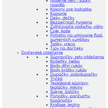
Nosenie detí - šatky,
nosidlá
Kokony pre babatka
Kúpanie
Deky, dečky
Bezpečnosť, hygiena
Zvlhčovače vzduchu, váhy
Čaje, kaše
Potreby na umývanie fliaš,
gumených cumlíkov
Tašky, vreca
Tipy na darčeky
Dojčenské oblečenie
Súpravičky, sety oblečenia
Košieľky, tielka
Body dlhý rukáv
Body krátky rukáv
Dupačky, polodupačky
Tričká
Teplákové súpravy,
tepláčky, mikiny
Sukne, šatičky
Ponožky, pančuchy,
topánočky
Kraťase, legíny