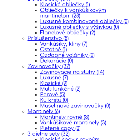
Klasické obliečky
(1)
Obliečky k vankúšikovým
mantinelom
(28)
Luxusné kombinované obliečky
(0)
Luxusné obliečky s výšivkou
(0)
Flanelové obliečky
(2)
Príslušenstvo
(8)
Vankúšiky, kliny
(7)
Ostatné
(1)
Ozdobné volániky
(0)
Dekorácie
(0)
Zavinovačky
(37)
Zavinovacie na stuhy
(14)
Luxusné
(7)
Klasické
(9)
Multifunkčné
(2)
Perové
(5)
Ku krstu
(0)
Mušelinové zavinovačky
(0)
Mantinely
(6)
Mantinely rovné
(3)
Vankúšikové mantinely
(3)
Pletené copy
(0)
3 dielne sety
(32)
Klasické sady s rovným