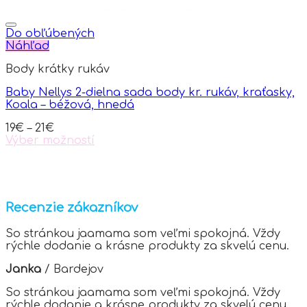
Do obľúbených
Náhľad
Body krátky rukáv
Baby Nellys 2-dielna sada body kr. rukáv, kraťasky,
Koala – béžová, hnedá
19
€
–
21
€
Výber možností
This
product
has
multiple
variants.
Recenzie zákazníkov
The
options
So stránkou jaamama som veľmi spokojná. Vždy
may
rýchle dodanie a krásne produkty za skvelú cenu.
be
chosen
Janka
/
Bardejov
on
the
So stránkou jaamama som veľmi spokojná. Vždy
product
rýchle dodanie a krásne produkty za skvelú cenu.