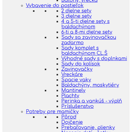
Batohy, vrecká
Vybavenie do postieľok
2 dielne sety
3 dielne sety
4 a 5-ti dielne sety s
baldachýnom
6-ti a 8-mi dielne sety
Sady sa zavinovačkou
zadarmo
Sady komplet s
baldachýnom CL,Š
Výhodné sady s doplnkami
Sady do kolísok
Zavinovačky
Vreckáre
Spacie vaky
Baldachýny, moskytiéry
Mantinely
Plachty
Perinka a vankúš - výplň
Príslušenstvo
Potreby pre mamičky
Pôrod
Dojčenie
Prebaľovanie, plienky