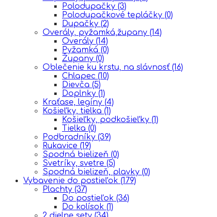
Polodupačky
(3)
Polodupačkové tepláčky
(0)
Dupačky
(2)
Overály, pyžamká,župany
(14)
Overály
(14)
Pyžamká
(0)
Župany
(0)
Oblečenie ku krstu, na slávnosť
(16)
Chlapec
(10)
Dievča
(5)
Doplnky
(1)
Kraťase, legíny
(4)
Košieľky, tielka
(1)
Košieľky, podkošieľky
(1)
Tielka
(0)
Podbradníky
(39)
Rukavice
(19)
Spodná bielizeň
(0)
Svetríky, svetre
(5)
Spodná bielizeň, plavky
(0)
Vybavenie do postieľok
(179)
Plachty
(37)
Do postieľok
(36)
Do kolísok
(1)
2 dielne sety
(34)