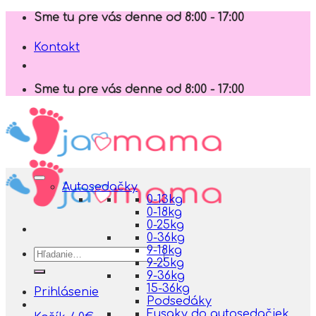
Skip
Sme tu pre vás denne od 8:00 - 17:00
to
content
Kontakt
Sme tu pre vás denne od 8:00 - 17:00
Autosedačky
0-13kg
0-18kg
0-25kg
0-36kg
9-18kg
Hľadať:
9-25kg
9-36kg
15-36kg
Prihlásenie
Podsedáky
Fusaky do autosedačiek