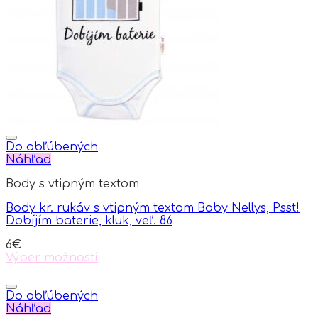
Do obľúbených
Náhľad
Body s vtipným textom
Body kr. rukáv s vtipným textom Baby Nellys, Psst!
Dobíjím baterie, kluk, veľ. 86
6
€
Výber možností
This
product
has
Do obľúbených
multiple
Náhľad