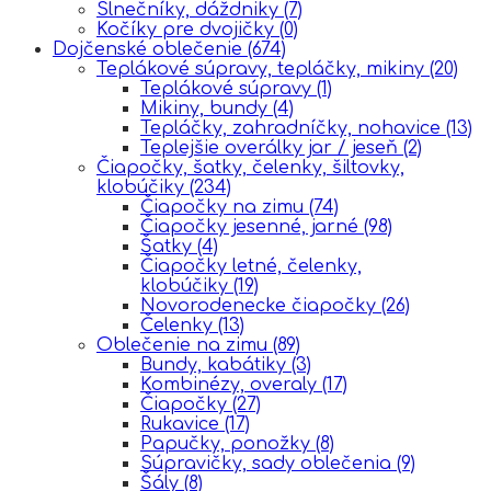
Slnečníky, dáždniky
(7)
Kočíky pre dvojičky
(0)
Dojčenské oblečenie
(674)
Teplákové súpravy, tepláčky, mikiny
(20)
Teplákové súpravy
(1)
Mikiny, bundy
(4)
Tepláčky, zahradníčky, nohavice
(13)
Teplejšie overálky jar / jeseň
(2)
Čiapočky, šatky, čelenky, šiltovky,
klobúčiky
(234)
Čiapočky na zimu
(74)
Čiapočky jesenné, jarné
(98)
Šatky
(4)
Čiapočky letné, čelenky,
klobúčiky
(19)
Novorodenecke čiapočky
(26)
Čelenky
(13)
Oblečenie na zimu
(89)
Bundy, kabátiky
(3)
Kombinézy, overaly
(17)
Čiapočky
(27)
Rukavice
(17)
Papučky, ponožky
(8)
Súpravičky, sady oblečenia
(9)
Šály
(8)