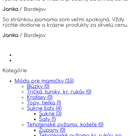
page
Janka
/
Bardejov
So stránkou jaamama som veľmi spokojná. Vždy
rýchle dodanie a krásne produkty za skvelú cenu.
Janka
/
Bardejov
Kategórie
Móda pre mamičky
(35)
Blúzky
(0)
Tričká, tuniky, kr. rukáv
(0)
Kraťasy
(0)
Topy, tielka
(1)
Sukne,šaty
(4)
Sukne
(3)
Šaty
(1)
Tehotenské pyžama, košeľe
(0)
Župany
(0)
Tehotenské pyžama kr. rukáv, na