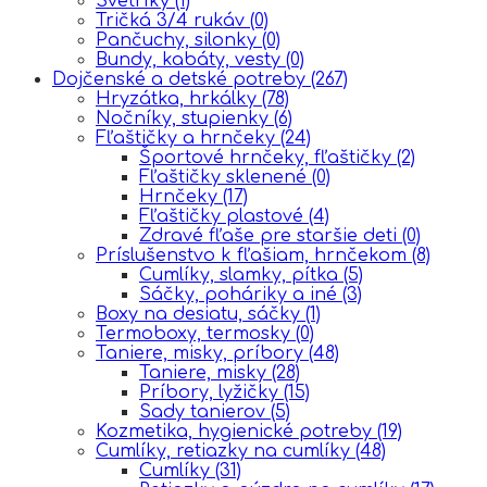
Svetríky
(1)
Tričká 3/4 rukáv
(0)
Pančuchy, silonky
(0)
Bundy, kabáty, vesty
(0)
Dojčenské a detské potreby
(267)
Hryzátka, hrkálky
(78)
Nočníky, stupienky
(6)
Fľaštičky a hrnčeky
(24)
Športové hrnčeky, fľaštičky
(2)
Fľaštičky sklenené
(0)
Hrnčeky
(17)
Fľaštičky plastové
(4)
Zdravé fľaše pre staršie deti
(0)
Príslušenstvo k fľašiam, hrnčekom
(8)
Cumlíky, slamky, pítka
(5)
Sáčky, poháriky a iné
(3)
Boxy na desiatu, sáčky
(1)
Termoboxy, termosky
(0)
Taniere, misky, príbory
(48)
Taniere, misky
(28)
Príbory, lyžičky
(15)
Sady tanierov
(5)
Kozmetika, hygienické potreby
(19)
Cumlíky, retiazky na cumlíky
(48)
Cumlíky
(31)