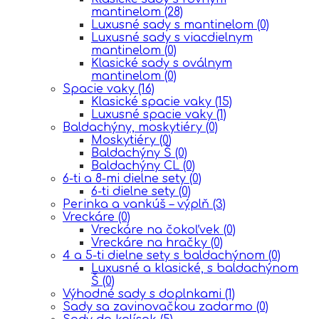
mantinelom
(28)
Luxusné sady s mantinelom
(0)
Luxusné sady s viacdielnym
mantinelom
(0)
Klasické sady s oválnym
mantinelom
(0)
Spacie vaky
(16)
Klasické spacie vaky
(15)
Luxusné spacie vaky
(1)
Baldachýny, moskytiéry
(0)
Moskytiéry
(0)
Baldachýny Š
(0)
Baldachýny CL
(0)
6-ti a 8-mi dielne sety
(0)
6-ti dielne sety
(0)
Perinka a vankúš – výplň
(3)
Vreckáre
(0)
Vreckáre na čokoľvek
(0)
Vreckáre na hračky
(0)
4 a 5-ti dielne sety s baldachýnom
(0)
Luxusné a klasické, s baldachýnom
Š
(0)
Výhodné sady s doplnkami
(1)
Sady sa zavinovačkou zadarmo
(0)