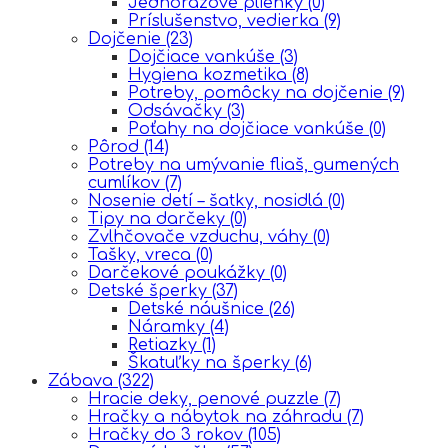
Jednorazové plienky
(0)
Príslušenstvo, vedierka
(9)
Dojčenie
(23)
Dojčiace vankúše
(3)
Hygiena kozmetika
(8)
Potreby, pomôcky na dojčenie
(9)
Odsávačky
(3)
Poťahy na dojčiace vankúše
(0)
Pôrod
(14)
Potreby na umývanie fliaš, gumených
cumlíkov
(7)
Nosenie detí – šatky, nosidlá
(0)
Tipy na darčeky
(0)
Zvlhčovače vzduchu, váhy
(0)
Tašky, vreca
(0)
Darčekové poukážky
(0)
Detské šperky
(37)
Detské náušnice
(26)
Náramky
(4)
Retiazky
(1)
Škatuľky na šperky
(6)
Zábava
(322)
Hracie deky, penové puzzle
(7)
Hračky a nábytok na záhradu
(7)
Hračky do 3 rokov
(105)