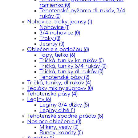
ramienka
(0)
Tehotenské pyžama dl. rukáv, 3/4
rukáv
(0)
Nohavice, traky, jeansy
(1)
Nohavice
(1)
3/4 nohavice
(0)
Traky
(0)
Jeansy
(0)
Oblečenie s potlačou
(8)
Topy, tielka
(6)
Tričká, tuniky kr. rukáv
(0)
Tričká, tuniky 3/4 rukáv
(0)
Tričká, tuniky dl. rukáv
(0)
Tehotenské pásy
(2)
Tričká, tuniky, dl.rukáv
(4)
Tepláky,mikiny,súpravy
(0)
Tehotenské pásy
(4)
Legíny
(6)
Legíny 3/4 dlžky
(5)
Legíny dlhé
(1)
Tehotenské spodné prádlo
(5)
Nosiace oblečenie
(0)
Mikiny, vesty
(0)
Bundy, kabáty
(0)