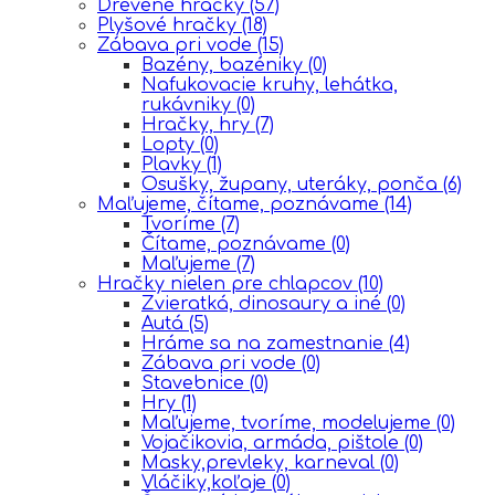
Drevené hračky
(57)
Plyšové hračky
(18)
Zábava pri vode
(15)
Bazény, bazéniky
(0)
Nafukovacie kruhy, lehátka,
rukávniky
(0)
Hračky, hry
(7)
Lopty
(0)
Plavky
(1)
Osušky, župany, uteráky, ponča
(6)
Maľujeme, čítame, poznávame
(14)
Tvoríme
(7)
Čítame, poznávame
(0)
Maľujeme
(7)
Hračky nielen pre chlapcov
(10)
Zvieratká, dinosaury a iné
(0)
Autá
(5)
Hráme sa na zamestnanie
(4)
Zábava pri vode
(0)
Stavebnice
(0)
Hry
(1)
Maľujeme, tvoríme, modelujeme
(0)
Vojačikovia, armáda, pištole
(0)
Masky,prevleky, karneval
(0)
Vláčiky,koľaje
(0)