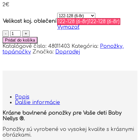
2
€
Velikost koj. oblečení
122-128 (6-8r)
122-128 (6-8r)
Vymazať
množstvo
Baby
Pridať do košíka
Nellys
Katalógové číslo:
48011403
Kategória:
Ponožky,
Bavlnené
topánočky
Značka:
Doprodej
veselé
ponožky
Myška
a
syr
-
svetlo
modré,
Popis
veľ.
Ďalšie informácie
122/128
Krásne bavlnené ponožky pre Vaše deti Baby
Nellys ®.
Ponožky sú vyrobené vo vysokej kvalite s krásnymi
obrázkami.