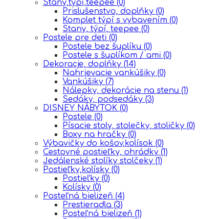
Stany,týpí,teepee
(0)
Prislušenstvo, doplňky
(0)
Komplet týpí s vybavením
(0)
Stany, týpí, teepee
(0)
Postele pre deti
(0)
Postele bez šuplíku
(0)
Postele s šuplíkom / ami
(0)
Dekoracje, doplňky
(14)
Nahrievacie vankúšiky
(0)
Vankúšiky
(7)
Nálepky, dekorácie na stenu
(1)
Sedáky, podsedáky
(3)
DISNEY NÁBYTOK
(0)
Postele
(0)
Písacie stoly, stolečky, stoličky
(0)
Boxy na hračky
(0)
Výbavičky do košov,kolísok
(0)
Cestovné postieľky, ohrádky
(1)
Jedálenské stolíky stolčeky
(1)
Postieľky,kolísky
(0)
Postieľky
(0)
Kolísky
(0)
Posteľná bielizeň
(4)
Prestieradla
(3)
Posteľná bielizeň
(1)