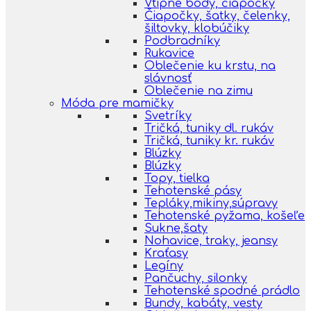
Vtipné body, čiapočky
Čiapočky, šatky, čelenky,
šiltovky, klobúčiky
Podbradníky
Rukavice
Oblečenie ku krstu, na
slávnosť
Oblečenie na zimu
Móda pre mamičky
Svetríky
Tričká, tuniky dl. rukáv
Tričká, tuniky kr. rukáv
Blúzky
Blúzky
Topy, tielka
Tehotenské pásy
Tepláky,mikiny,súpravy
Tehotenské pyžama, košeľe
Sukne,šaty
Nohavice, traky, jeansy
Kraťasy
Legíny
Pančuchy, silonky
Tehotenské spodné prádlo
Bundy, kabáty, vesty