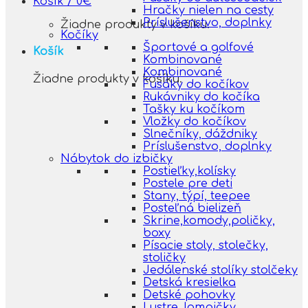
Košík /
0
€
Hračky nielen na cesty
Príslušenstvo, doplnky
Žiadne produkty v košíku.
Kočíky
Športové a golfové
Košík
Kombinované
Kombinované
Žiadne produkty v košíku.
Fusáky do kočíkov
Rukávniky do kočíka
Tašky ku kočíkom
Vložky do kočíkov
Slnečníky, dáždniky
Príslušenstvo, doplnky
Nábytok do izbičky
Postieľky,kolísky
Postele pre deti
Stany, týpí, teepee
Posteľná bielizeň
Skrine,komody,poličky,
boxy
Písacie stoly, stolečky,
stoličky
Jedálenské stolíky stolčeky
Detská kresielka
Detské pohovky
Lustre, lampičky