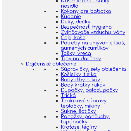
Nosenie detí - šatky,
nosidlá
Kokony pre babatka
Kúpanie
Deky, dečky
Bezpečnosť, hygiena
Zvlhčovače vzduchu, váhy
Čaje, kaše
Potreby na umývanie fliaš,
gumených cumlíkov
Tašky, vreca
Tipy na darčeky
Dojčenské oblečenie
Súpravičky, sety oblečenia
Košieľky, tielka
Body dlhý rukáv
Body krátky rukáv
Dupačky, polodupačky
Tričká
Teplákové súpravy,
tepláčky, mikiny
Sukne, šatičky
Ponožky, pančuchy,
topánočky
Kraťase, legíny