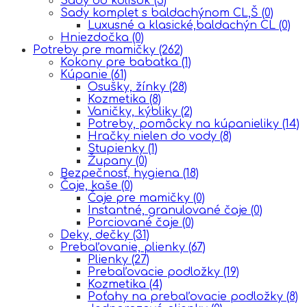
Sady do kolísok
(5)
Sady komplet s baldachýnom CL,Š
(0)
Luxusné a klasické,baldachýn CL
(0)
Hniezdočka
(0)
Potreby pre mamičky
(262)
Kokony pre babatka
(1)
Kúpanie
(61)
Osušky, žínky
(28)
Kozmetika
(8)
Vaničky, kýbliky
(2)
Potreby, pomôcky na kúpanieliky
(14)
Hračky nielen do vody
(8)
Stupienky
(1)
Župany
(0)
Bezpečnosť, hygiena
(18)
Čaje, kaše
(0)
Čaje pre mamičky
(0)
Instantné, granulované čaje
(0)
Porciované čaje
(0)
Deky, dečky
(31)
Prebaľovanie, plienky
(67)
Plienky
(27)
Prebaľovacie podložky
(19)
Kozmetika
(4)
Poťahy na prebaľovacie podložky
(8)