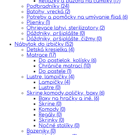
Retiazky a púzdra na cumlíky
(17)
Podbradníky
(24)
Batohy, vrecká
(2)
Potreby a pomôcky na umývanie fliaš
(6)
Plienky
(1)
Ohrievace lahvi, sterilizatory
(2)
Dáždniky, pršiplášte
(0)
Dáždniky, pršiplášte, čižmy
(0)
Nábytok do izbičky
(52)
Detská kresielka
(4)
Matrace
(17)
Do postielok, kolísky
(6)
Chrániče matrací
(10)
Do postele
(1)
Lustre, lampičky
(4)
Lampičky
(4)
Lustre
(0)
Skrine,komody,poličky, boxy
(6)
Boxy na hračky a iné.
(6)
Skrine
(0)
Komody
(0)
Regály
(0)
Skrinky
(0)
Nočné stolíky
(0)
Bazeniky
(0)