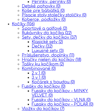
Perinky, perinky
(0)
Detské pohovky
(0)
Koše pre bábätká
(0)
Písacie stoly,stolečky,stoličky
(0)
Koberce, podložky
(0)
Kočíky
(106)
Športové a golfové
(2)
Rukávniky do kočíka
(22)
Sety, dečky do kočíkov
(37)
Klasické sety
(2)
Dečky
(32)
Luxusné sety
(3)
Príslušenstvo, doplnky
(11)
Hračky nielen do kočíkov
(18)
Tašky ku kočíkom
(2)
Kombinované
(0)
2 v 1
(0)
3 v 1
(0)
Kočárek s boudou
(0)
Fusáky do kočíkov
(0)
Fusaky do kočíkov – MINKY,
VELVET
(0)
Fusaky do kočíkov – VLNA
(0)
Fusaky do kočíkov – POLAR
(0)
Vložky do kočíkov
(7)