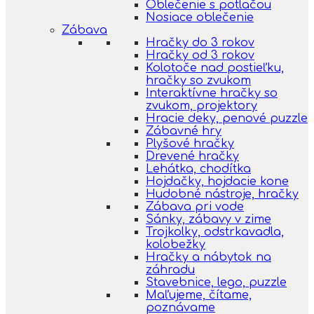
Oblečenie s potlačou
Nosiace oblečenie
Zábava
Hračky do 3 rokov
Hračky od 3 rokov
Kolotoče nad postieľku,
hračky so zvukom
Interaktívne hračky so
zvukom, projektory
Hracie deky, penové puzzle
Zábavné hry
Plyšové hračky
Drevené hračky
Lehátka, chodítka
Hojdačky, hojdacie kone
Hudobné nástroje, hračky
Zábava pri vode
Sánky, zábavy v zime
Trojkolky, odstrkavadla,
kolobežky
Hračky a nábytok na
záhradu
Stavebnice, lego, puzzle
Maľujeme, čítame,
poznávame