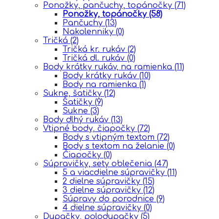
Ponožky, pančuchy, topánočky
(71)
Ponožky, topánočky
(58)
Pančuchy
(13)
Nakolenniky
(0)
Tričká
(2)
Tričká kr. rukáv
(2)
Tričká dl. rukáv
(0)
Body krátky rukáv, na ramienka
(11)
Body krátky rukáv
(10)
Body na ramienka
(1)
Sukne, šatičky
(12)
Šatičky
(9)
Sukne
(3)
Body dlhý rukáv
(13)
Vtipné body, čiapočky
(72)
Body s vtipným textom
(72)
Body s textom na želanie
(0)
Čiapočky
(0)
Súpravičky, sety oblečenia
(47)
5 a viacdielne súpravičky
(11)
2 dielne súpravičky
(15)
3 dielne súpravičky
(12)
Súpravy do porodnice
(9)
4 dielne súpravičky
(0)
Dupačky, polodupačky
(5)