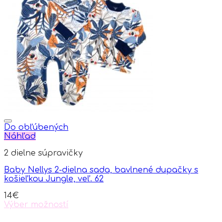
Do obľúbených
Náhľad
2 dielne súpravičky
Baby Nellys 2-dielna sada, bavlnené dupačky s
košieľkou Jungle, veľ. 62
14
€
Výber možností
This