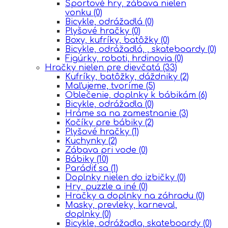
Športové hry, zábava nielen
vonku
(0)
Bicykle, odrážadlá
(0)
Plyšové hračky
(0)
Boxy, kufríky, batôžky
(0)
Bicykle, odrážadlá, , skateboardy
(0)
Figúrky, roboti, hrdinovia
(0)
Hračky nielen pre dievčatá
(33)
Kufríky, batôžky, dáždniky
(2)
Maľujeme, tvoríme
(5)
Oblečenie, doplnky k bábikám
(6)
Bicykle, odrážadla
(0)
Hráme sa na zamestnanie
(3)
Kočíky pre bábiky
(2)
Plyšové hračky
(1)
Kuchynky
(2)
Zábava pri vode
(0)
Bábiky
(10)
Parádiť sa
(1)
Doplnky nielen do izbičky
(0)
Hry, puzzle a iné
(0)
Hračky a doplnky na záhradu
(0)
Masky, prevleky, karneval,
doplnky
(0)
Bicykle, odrážadla, skateboardy
(0)