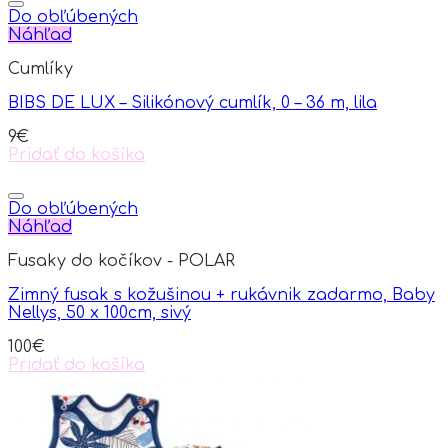
Do obľúbených
Náhľad
Cumlíky
BIBS DE LUX – Silikónový cumlík, 0 – 36 m, lila
9
€
Pridať do košíka
Do obľúbených
Náhľad
Fusaky do kočíkov - POLAR
Zimný fusak s kožušinou + rukávnik zadarmo, Baby
Nellys, 50 x 100cm, sivý
100
€
Pridať do košíka