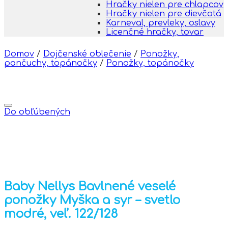
Hračky nielen pre chlapcov
Hračky nielen pre dievčatá
Karneval, prevleky, oslavy
Licenčné hračky, tovar
Domov
/
Dojčenské oblečenie
/
Ponožky,
pančuchy, topánočky
/
Ponožky, topánočky
Do obľúbených
Baby Nellys Bavlnené veselé
ponožky Myška a syr – svetlo
modré, veľ. 122/128