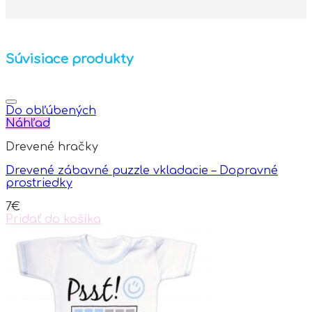
Súvisiace produkty
Do obľúbených
Náhľad
Drevené hračky
Drevené zábavné puzzle vkladacie – Dopravné
prostriedky
7
€
Pridať do košíka