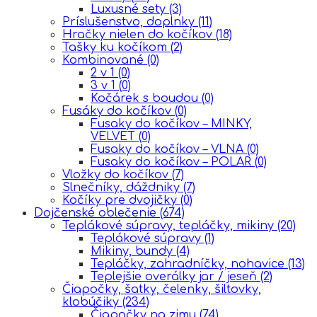
Luxusné sety
(3)
Príslušenstvo, doplnky
(11)
Hračky nielen do kočíkov
(18)
Tašky ku kočíkom
(2)
Kombinované
(0)
2 v 1
(0)
3 v 1
(0)
Kočárek s boudou
(0)
Fusáky do kočíkov
(0)
Fusaky do kočíkov – MINKY,
VELVET
(0)
Fusaky do kočíkov – VLNA
(0)
Fusaky do kočíkov – POLAR
(0)
Vložky do kočíkov
(7)
Slnečníky, dáždniky
(7)
Kočíky pre dvojičky
(0)
Dojčenské oblečenie
(674)
Teplákové súpravy, tepláčky, mikiny
(20)
Teplákové súpravy
(1)
Mikiny, bundy
(4)
Tepláčky, zahradníčky, nohavice
(13)
Teplejšie overálky jar / jeseň
(2)
Čiapočky, šatky, čelenky, šiltovky,
klobúčiky
(234)
Čiapočky na zimu
(74)