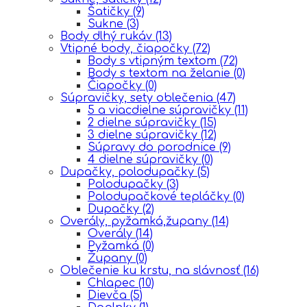
Šatičky
(9)
Sukne
(3)
Body dlhý rukáv
(13)
Vtipné body, čiapočky
(72)
Body s vtipným textom
(72)
Body s textom na želanie
(0)
Čiapočky
(0)
Súpravičky, sety oblečenia
(47)
5 a viacdielne súpravičky
(11)
2 dielne súpravičky
(15)
3 dielne súpravičky
(12)
Súpravy do porodnice
(9)
4 dielne súpravičky
(0)
Dupačky, polodupačky
(5)
Polodupačky
(3)
Polodupačkové tepláčky
(0)
Dupačky
(2)
Overály, pyžamká,župany
(14)
Overály
(14)
Pyžamká
(0)
Župany
(0)
Oblečenie ku krstu, na slávnosť
(16)
Chlapec
(10)
Dievča
(5)