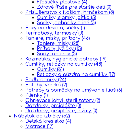
Fľaštičky plastové
(4)
Zdravé fľaše pre staršie deti
(0)
Príslušenstvo k fľašiam, hrnčekom
(8)
Cumlíky, slamky, pítka
(5)
Sáčky, poháriky a iné
(3)
Boxy na desiatu, sáčky
(1)
Termoboxy, termosky
(0)
Taniere, misky, príbory
(48)
Taniere, misky
(28)
Príbory, lyžičky
(15)
Sady tanierov
(5)
Kozmetika, hygienické potreby
(19)
Cumlíky, retiazky na cumlíky
(48)
Cumlíky
(31)
Retiazky a púzdra na cumlíky
(17)
Podbradníky
(24)
Batohy, vrecká
(2)
Potreby a pomôcky na umývanie fliaš
(6)
Plienky
(1)
Ohrievace lahvi, sterilizatory
(2)
Dáždniky, pršiplášte
(0)
Dáždniky, pršiplášte, čižmy
(0)
Nábytok do izbičky
(52)
Detská kresielka
(4)
Matrace
(17)