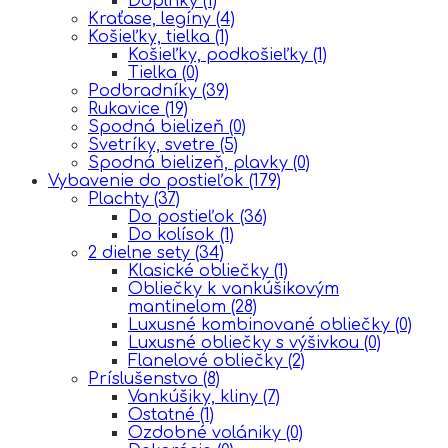
Doplnky
(1)
Kraťase, legíny
(4)
Košieľky, tielka
(1)
Košieľky, podkošieľky
(1)
Tielka
(0)
Podbradníky
(39)
Rukavice
(19)
Spodná bielizeň
(0)
Svetríky, svetre
(5)
Spodná bielizeň, plavky
(0)
Vybavenie do postieľok
(179)
Plachty
(37)
Do postieľok
(36)
Do kolísok
(1)
2 dielne sety
(34)
Klasické obliečky
(1)
Obliečky k vankúšikovým
mantinelom
(28)
Luxusné kombinované obliečky
(0)
Luxusné obliečky s výšivkou
(0)
Flanelové obliečky
(2)
Príslušenstvo
(8)
Vankúšiky, kliny
(7)
Ostatné
(1)
Ozdobné volániky
(0)