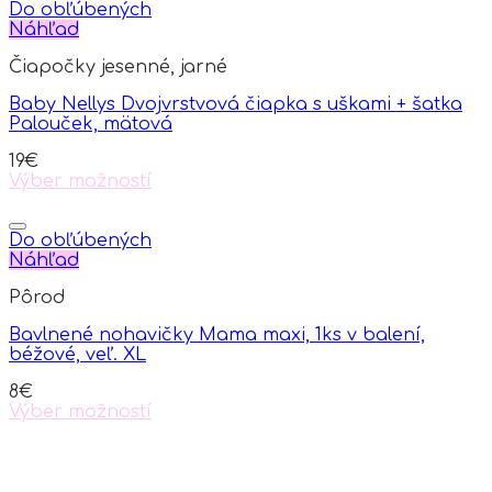
Do obľúbených
Náhľad
Čiapočky jesenné, jarné
Baby Nellys Dvojvrstvová čiapka s uškami + šatka
Palouček, mätová
19
€
Výber možností
This
product
has
Do obľúbených
multiple
Náhľad
variants.
Pôrod
The
options
Bavlnené nohavičky Mama maxi, 1ks v balení,
may
béžové, veľ. XL
be
chosen
8
€
on
Výber možností
the
This
product
product
page
has
multiple