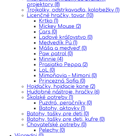
projektory
(8)
Trojkolky, odstrkavadla, kolobežky
(1)
Licenčné hračky, tovar
(10)
Krtko
(1)
Mickey Mouse
(2)
Cars
(0)
Ĺadové kráľovstvo
(0)
Medvedík Pú
(1)
Máša a medveď
(0)
Paw patrol
(0)
Minnie
(4)
Prasiatko Peppa
(2)
LoL
(0)
Mimoňovia – Mimoni
(0)
Princezná Sofia
(0)
Hojdačky, hojdacie kone
(2)
Hudobné nástroje, hračky
(6)
Školské potreby
(1)
Puzdrá, peračníky
(0)
Batohy, aktovky
(1)
Batohy, tašky pre deti
(0)
Batohy, tašky pre deti, kufre
(0)
Chovateľské potreby
(0)
Pelechy
(0)
Výpredaj
(0)