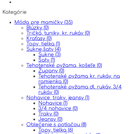
Kategórie
Móda pre mamičky
(35)
Blúzky
(0)
Tričká, tuniky, kr. rukáv
(0)
Kraťasy
(0)
Topy, tielka
(1)
Sukne,šaty
(4)
Sukne
(3)
Šaty
(1)
Tehotenské pyžama, košeľe
(0)
Župany
(0)
Tehotenské pyžama kr. rukáv, na
ramienka
(0)
Tehotenské pyžama dl. rukáv, 3/4
rukáv
(0)
Nohavice, traky, jeansy
(1)
Nohavice
(1)
3/4 nohavice
(0)
Traky
(0)
Jeansy
(0)
Oblečenie s potlačou
(8)
Topy, tielka
(6)