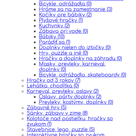
Bicykle, odrážadla
(0)
Hráme sa na zamestnanie
(3)
Kočíky pre bábiky
(2)
Plyšové hračky
(1)
Kuchynky
(2)
Zábava pri vode
(0)
Bábiky
(10)
Parádiť sa
(1)
Doplnky nielen do izbičky
(0)
Hry, puzzle a iné
(0)
Hračky a doplnky na záhradu
(0)
Masky, prevleky, karneval,
doplnky
(0)
Bicykle, odrážadla, skateboardy
(0)
Hračky od 3 rokov
(7)
Lehátka, chodítka
(0)
Karneval, prevleky, oslavy
(2)
Oslavy, párty doplnky
(2)
Prevleky, kostýmy, doplnky
(0)
Zábavné hry
(5)
Sánky, zábavy v zime
(8)
Kolotoče nad postieľku, hračky so
zvukom
(1)
Stavebnice, lego, puzzle
(5)
Interaktívne hračky so zvukom,