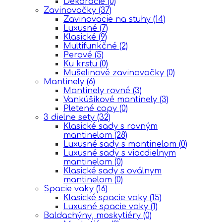
Dekorácie
(0)
Zavinovačky
(37)
Zavinovacie na stuhy
(14)
Luxusné
(7)
Klasické
(9)
Multifunkčné
(2)
Perové
(5)
Ku krstu
(0)
Mušelinové zavinovačky
(0)
Mantinely
(6)
Mantinely rovné
(3)
Vankúšikové mantinely
(3)
Pletené copy
(0)
3 dielne sety
(32)
Klasické sady s rovným
mantinelom
(28)
Luxusné sady s mantinelom
(0)
Luxusné sady s viacdielnym
mantinelom
(0)
Klasické sady s oválnym
mantinelom
(0)
Spacie vaky
(16)
Klasické spacie vaky
(15)
Luxusné spacie vaky
(1)
Baldachýny, moskytiéry
(0)