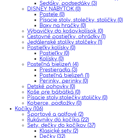
Sedáky, podsedáky
(3)
DISNEY NÁBYTOK
(0)
Postele
(0)
Písacie stoly, stolečky, stoličky
(0)
Boxy na hračky
(0)
Výbavičky do košov,kolísok
(0)
Cestovné postieľky, ohrádky
(1)
Jedálenské stolíky stolčeky
(1)
Postieľky,kolísky
(0)
Postieľky
(0)
Kolísky
(0)
Posteľná bielizeň
(4)
Prestieradla
(3)
Posteľná bielizeň
(1)
Perinky, perinky
(0)
Detské pohovky
(0)
Koše pre bábätká
(0)
Písacie stoly,stolečky,stoličky
(0)
Koberce, podložky
(0)
Kočíky
(106)
Športové a golfové
(2)
Rukávniky do kočíka
(22)
Sety, dečky do kočíkov
(37)
Klasické sety
(2)
Dečky
(32)