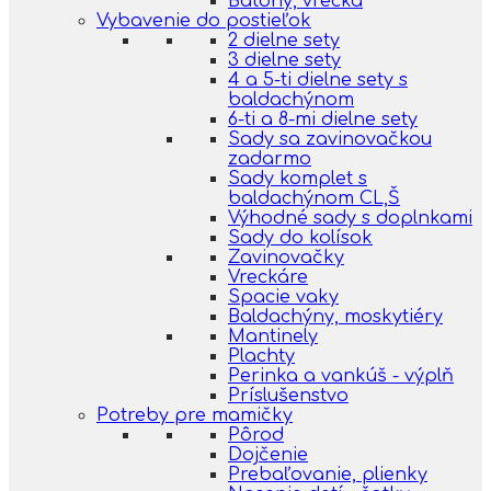
Batohy, vrecká
Vybavenie do postieľok
2 dielne sety
3 dielne sety
4 a 5-ti dielne sety s
baldachýnom
6-ti a 8-mi dielne sety
Sady sa zavinovačkou
zadarmo
Sady komplet s
baldachýnom CL,Š
Výhodné sady s doplnkami
Sady do kolísok
Zavinovačky
Vreckáre
Spacie vaky
Baldachýny, moskytiéry
Mantinely
Plachty
Perinka a vankúš - výplň
Príslušenstvo
Potreby pre mamičky
Pôrod
Dojčenie
Prebaľovanie, plienky