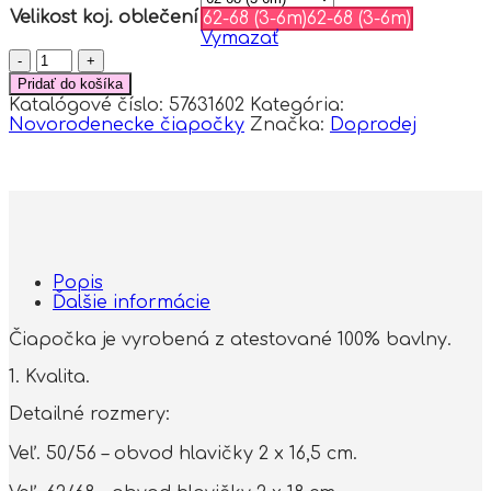
Velikost koj. oblečení
62-68 (3-6m)
62-68 (3-6m)
Vymazať
množstvo
Baby
Pridať do košíka
Nellys
Katalógové číslo:
57631602
Kategória:
Bavlnená
Novorodenecke čiapočky
Značka:
Doprodej
čiapočka
na
zaväzovanie,
Sloníci,
bežová/modrá,
veľ.
62/68
Popis
Ďalšie informácie
Čiapočka je vyrobená z atestované 100% bavlny.
1. Kvalita.
Detailné rozmery:
Veľ. 50/56 – obvod hlavičky 2 x 16,5 cm.