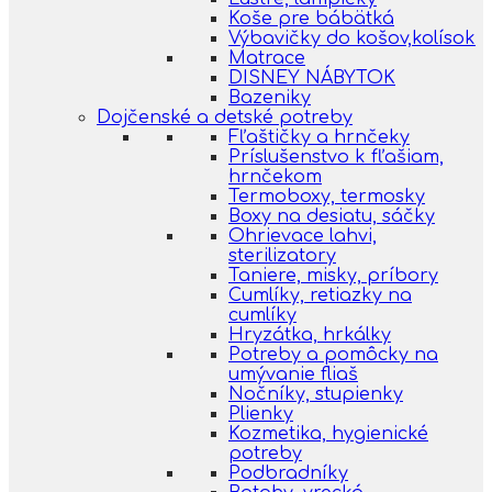
Koše pre bábätká
Výbavičky do košov,kolísok
Matrace
DISNEY NÁBYTOK
Bazeniky
Dojčenské a detské potreby
Fľaštičky a hrnčeky
Príslušenstvo k fľašiam,
hrnčekom
Termoboxy, termosky
Boxy na desiatu, sáčky
Ohrievace lahvi,
sterilizatory
Taniere, misky, príbory
Cumlíky, retiazky na
cumlíky
Hryzátka, hrkálky
Potreby a pomôcky na
umývanie fliaš
Nočníky, stupienky
Plienky
Kozmetika, hygienické
potreby
Podbradníky