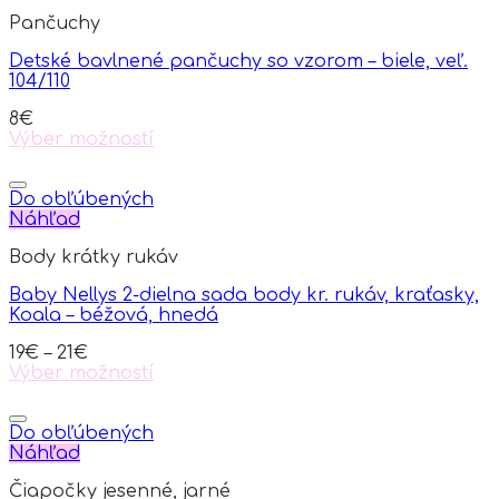
Pančuchy
Detské bavlnené pančuchy so vzorom – biele, veľ.
104/110
8
€
Výber možností
This
product
has
Do obľúbených
multiple
Náhľad
variants.
Body krátky rukáv
The
options
Baby Nellys 2-dielna sada body kr. rukáv, kraťasky,
may
Koala – béžová, hnedá
be
chosen
19
€
–
21
€
on
Výber možností
the
This
product
product
page
has
Do obľúbených
multiple
Náhľad
variants.
Čiapočky jesenné, jarné
The