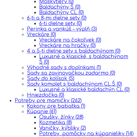
Moskytiéry
(0)
Baldachýny Š
(0)
Baldachýny CL
(0)
6-ti a 8-mi dielne sety
(0)
6-ti dielne sety
(0)
Perinka a vankúš – výplň
(3)
Vreckáre
(0)
Vreckáre na čokoľvek
(0)
Vreckáre na hračky
(0)
4 a 5-ti dielne sety s baldachýnom
(0)
Luxusné a klasické, s baldachýnom
Š
(0)
Výhodné sady s doplnkami
(1)
Sady sa zavinovačkou zadarmo
(0)
Sady do kolísok
(5)
Sady komplet s baldachýnom CL,Š
(0)
Luxusné a klasické,baldachýn CL
(0)
Hniezdočka
(0)
Potreby pre mamičky
(262)
Kokony pre babatka
(1)
Kúpanie
(61)
Osušky, žínky
(28)
Kozmetika
(8)
Vaničky, kýbliky
(2)
Potreby, pomôcky na kúpanieliky
(14)