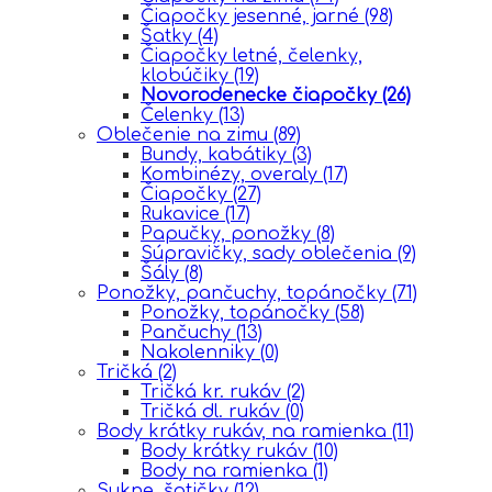
Čiapočky jesenné, jarné
(98)
Šatky
(4)
Čiapočky letné, čelenky,
klobúčiky
(19)
Novorodenecke čiapočky
(26)
Čelenky
(13)
Oblečenie na zimu
(89)
Bundy, kabátiky
(3)
Kombinézy, overaly
(17)
Čiapočky
(27)
Rukavice
(17)
Papučky, ponožky
(8)
Súpravičky, sady oblečenia
(9)
Šály
(8)
Ponožky, pančuchy, topánočky
(71)
Ponožky, topánočky
(58)
Pančuchy
(13)
Nakolenniky
(0)
Tričká
(2)
Tričká kr. rukáv
(2)
Tričká dl. rukáv
(0)
Body krátky rukáv, na ramienka
(11)
Body krátky rukáv
(10)
Body na ramienka
(1)
Sukne, šatičky
(12)