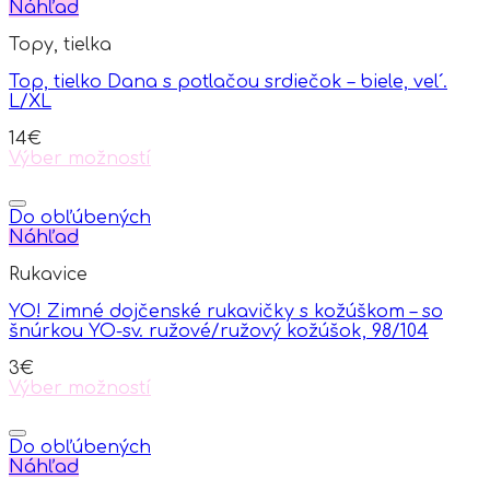
Náhľad
Topy, tielka
Top, tielko Dana s potlačou srdiečok – biele, vel´.
L/XL
14
€
Výber možností
This
product
has
Do obľúbených
multiple
Náhľad
variants.
Rukavice
The
options
YO! Zimné dojčenské rukavičky s kožúškom – so
may
šnúrkou YO-sv. ružové/ružový kožúšok, 98/104
be
chosen
3
€
on
Výber možností
the
This
product
product
page
has
Do obľúbených
multiple
Náhľad
variants.