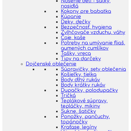
Nosenie detí - šatky,
nosidlá
Kokony pre babatka
Kúpanie
Deky, dečky
Bezpečnosť, hygiena
Zvlhčovače vzduchu, váhy
Čaje, kaše
Potreby na umývanie fliaš,
gumených cumlíkov
Tašky, vreca
Tipy na darčeky
Dojčenské oblečenie
Súpravičky, sety oblečenia
Košieľky, tielka
Body dlhý rukáv
Body krátky rukáv
Dupačky, polodupačky
Tričká
Teplákové súpravy,
tepláčky, mikiny
Sukne, šatičky
Ponožky, pančuchy,
topánočky
Kraťase, legíny