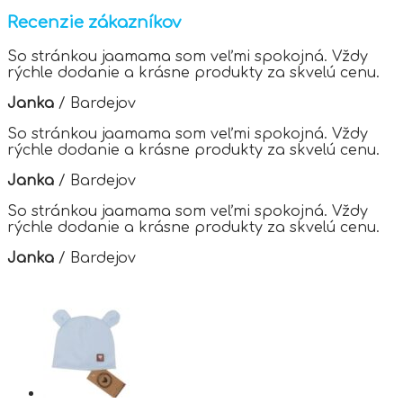
variants.
Recenzie zákazníkov
The
options
So stránkou jaamama som veľmi spokojná. Vždy
may
rýchle dodanie a krásne produkty za skvelú cenu.
be
chosen
Janka
/
Bardejov
on
the
So stránkou jaamama som veľmi spokojná. Vždy
product
rýchle dodanie a krásne produkty za skvelú cenu.
page
Janka
/
Bardejov
So stránkou jaamama som veľmi spokojná. Vždy
rýchle dodanie a krásne produkty za skvelú cenu.
Janka
/
Bardejov