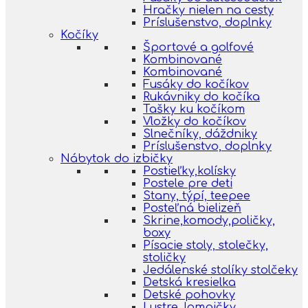
Hračky nielen na cesty
Príslušenstvo, doplnky
Kočíky
Športové a golfové
Kombinované
Kombinované
Fusáky do kočíkov
Rukávniky do kočíka
Tašky ku kočíkom
Vložky do kočíkov
Slnečníky, dáždniky
Príslušenstvo, doplnky
Nábytok do izbičky
Postieľky,kolísky
Postele pre deti
Stany, týpí, teepee
Posteľná bielizeň
Skrine,komody,poličky,
boxy
Písacie stoly, stolečky,
stoličky
Jedálenské stolíky stolčeky
Detská kresielka
Detské pohovky
Lustre, lampičky