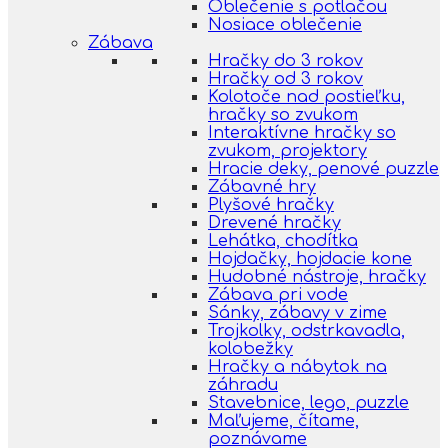
Oblečenie s potlačou
Nosiace oblečenie
Zábava
Hračky do 3 rokov
Hračky od 3 rokov
Kolotoče nad postieľku,
hračky so zvukom
Interaktívne hračky so
zvukom, projektory
Hracie deky, penové puzzle
Zábavné hry
Plyšové hračky
Drevené hračky
Lehátka, chodítka
Hojdačky, hojdacie kone
Hudobné nástroje, hračky
Zábava pri vode
Sánky, zábavy v zime
Trojkolky, odstrkavadla,
kolobežky
Hračky a nábytok na
záhradu
Stavebnice, lego, puzzle
Maľujeme, čítame,
poznávame