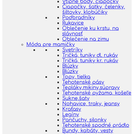
Vtipné body, čiapočky
Čiapočky, šatky, čelenky,
šiltovky, klobúčiky
Podbradníky
Rukavice
Oblečenie ku krstu, na
slávnosť
Oblečenie na zimu
Móda pre mamičky
Svetríky
Tričká, tuniky dl. rukáv
Tričká, tuniky kr. rukáv
Blúzky
Blúzky
Topy, tielka
Tehotenské pásy
Tepláky,mikiny,súpravy
Tehotenské pyžama, košeľe
Sukne,šaty
Nohavice, traky, jeansy
Kraťasy
Legíny
Pančuchy, silonky
Tehotenské spodné prádlo
Bundy, kabáty, vesty