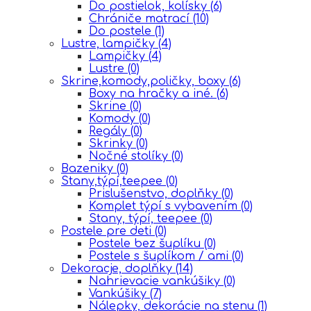
Do postielok, kolísky
(6)
Chrániče matrací
(10)
Do postele
(1)
Lustre, lampičky
(4)
Lampičky
(4)
Lustre
(0)
Skrine,komody,poličky, boxy
(6)
Boxy na hračky a iné.
(6)
Skrine
(0)
Komody
(0)
Regály
(0)
Skrinky
(0)
Nočné stolíky
(0)
Bazeniky
(0)
Stany,týpí,teepee
(0)
Prislušenstvo, doplňky
(0)
Komplet týpí s vybavením
(0)
Stany, týpí, teepee
(0)
Postele pre deti
(0)
Postele bez šuplíku
(0)
Postele s šuplíkom / ami
(0)
Dekoracje, doplňky
(14)
Nahrievacie vankúšiky
(0)
Vankúšiky
(7)
Nálepky, dekorácie na stenu
(1)