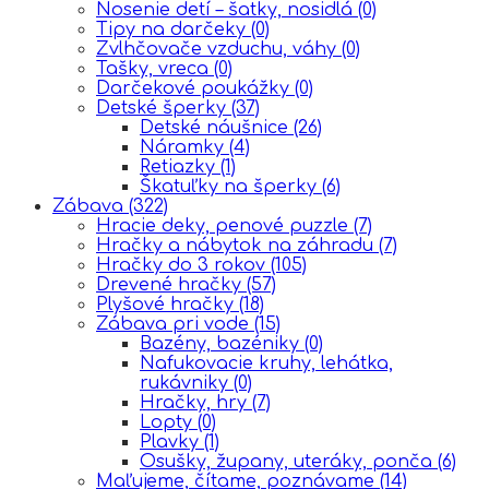
Nosenie detí – šatky, nosidlá
(0)
Tipy na darčeky
(0)
Zvlhčovače vzduchu, váhy
(0)
Tašky, vreca
(0)
Darčekové poukážky
(0)
Detské šperky
(37)
Detské náušnice
(26)
Náramky
(4)
Retiazky
(1)
Škatuľky na šperky
(6)
Zábava
(322)
Hracie deky, penové puzzle
(7)
Hračky a nábytok na záhradu
(7)
Hračky do 3 rokov
(105)
Drevené hračky
(57)
Plyšové hračky
(18)
Zábava pri vode
(15)
Bazény, bazéniky
(0)
Nafukovacie kruhy, lehátka,
rukávniky
(0)
Hračky, hry
(7)
Lopty
(0)
Plavky
(1)
Osušky, župany, uteráky, ponča
(6)
Maľujeme, čítame, poznávame
(14)