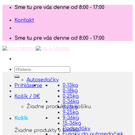
Skip
Sme tu pre vás denne od 8:00 - 17:00
to
content
Kontakt
Sme tu pre vás denne od 8:00 - 17:00
Hľadať:
Autosedačky
0-13kg
Prihlásenie
0-18kg
0-25kg
Košík /
0
€
0-36kg
Žiadne produkty v košíku.
9-18kg
9-25kg
9-36kg
Košík
15-36kg
Podsedáky
Žiadne produkty v košíku.
Fusaky do autosedačiek