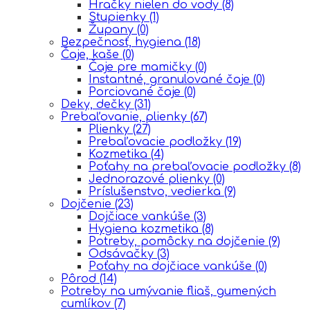
Hračky nielen do vody
(8)
Stupienky
(1)
Župany
(0)
Bezpečnosť, hygiena
(18)
Čaje, kaše
(0)
Čaje pre mamičky
(0)
Instantné, granulované čaje
(0)
Porciované čaje
(0)
Deky, dečky
(31)
Prebaľovanie, plienky
(67)
Plienky
(27)
Prebaľovacie podložky
(19)
Kozmetika
(4)
Poťahy na prebaľovacie podložky
(8)
Jednorazové plienky
(0)
Príslušenstvo, vedierka
(9)
Dojčenie
(23)
Dojčiace vankúše
(3)
Hygiena kozmetika
(8)
Potreby, pomôcky na dojčenie
(9)
Odsávačky
(3)
Poťahy na dojčiace vankúše
(0)
Pôrod
(14)
Potreby na umývanie fliaš, gumených
cumlíkov
(7)