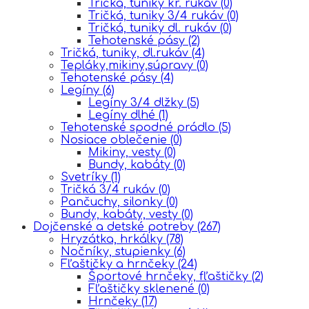
Tričká, tuniky kr. rukáv
(0)
Tričká, tuniky 3/4 rukáv
(0)
Tričká, tuniky dl. rukáv
(0)
Tehotenské pásy
(2)
Tričká, tuniky, dl.rukáv
(4)
Tepláky,mikiny,súpravy
(0)
Tehotenské pásy
(4)
Legíny
(6)
Legíny 3/4 dlžky
(5)
Legíny dlhé
(1)
Tehotenské spodné prádlo
(5)
Nosiace oblečenie
(0)
Mikiny, vesty
(0)
Bundy, kabáty
(0)
Svetríky
(1)
Tričká 3/4 rukáv
(0)
Pančuchy, silonky
(0)
Bundy, kabáty, vesty
(0)
Dojčenské a detské potreby
(267)
Hryzátka, hrkálky
(78)
Nočníky, stupienky
(6)
Fľaštičky a hrnčeky
(24)
Športové hrnčeky, fľaštičky
(2)
Fľaštičky sklenené
(0)
Hrnčeky
(17)