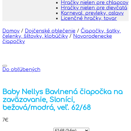
Hračky nielen pre chlapcov
Hračky nielen pre dievčatá
Karneval, prevleky, oslavy
Licenčné hračky, tovar
Domov
/
Dojčenské oblečenie
/
Čiapočky, šatky,
čelenky, šiltovky, klobúčiky
/
Novorodenecke
čiapočky
Do obľúbených
Baby Nellys Bavlnená čiapočka na
zaväzovanie, Sloníci,
bežová/modrá, veľ. 62/68
7
€