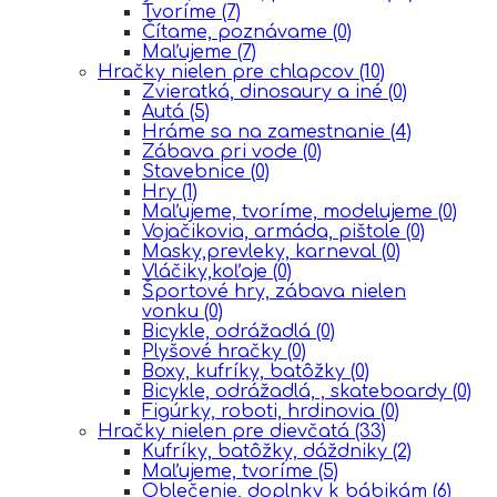
Tvoríme
(7)
Čítame, poznávame
(0)
Maľujeme
(7)
Hračky nielen pre chlapcov
(10)
Zvieratká, dinosaury a iné
(0)
Autá
(5)
Hráme sa na zamestnanie
(4)
Zábava pri vode
(0)
Stavebnice
(0)
Hry
(1)
Maľujeme, tvoríme, modelujeme
(0)
Vojačikovia, armáda, pištole
(0)
Masky,prevleky, karneval
(0)
Vláčiky,koľaje
(0)
Športové hry, zábava nielen
vonku
(0)
Bicykle, odrážadlá
(0)
Plyšové hračky
(0)
Boxy, kufríky, batôžky
(0)
Bicykle, odrážadlá, , skateboardy
(0)
Figúrky, roboti, hrdinovia
(0)
Hračky nielen pre dievčatá
(33)
Kufríky, batôžky, dáždniky
(2)
Maľujeme, tvoríme
(5)
Oblečenie, doplnky k bábikám
(6)