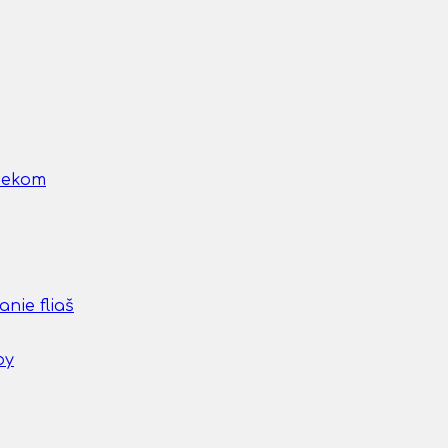
nčekom
nie fliaš
by