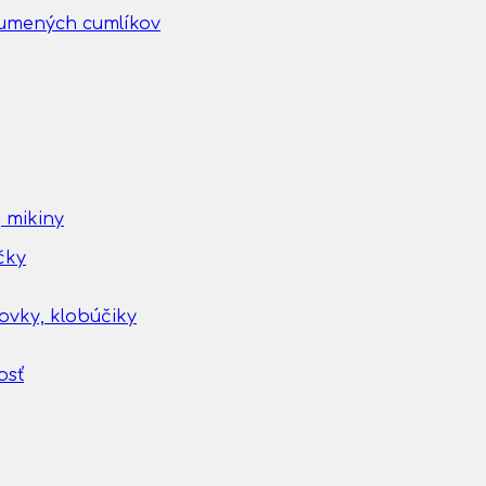
gumených cumlíkov
 mikiny
čky
tovky, klobúčiky
osť