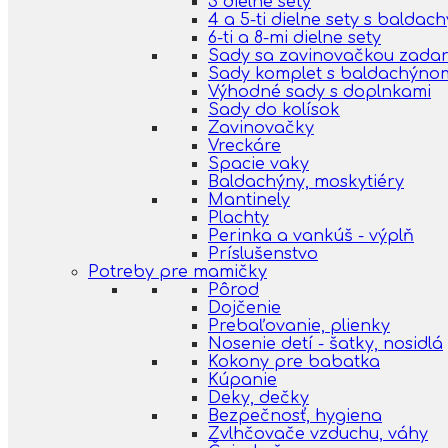
3 dielne sety
4 a 5-ti dielne sety s balda
6-ti a 8-mi dielne sety
Sady sa zavinovačkou zada
Sady komplet s baldachýno
Výhodné sady s doplnkami
Sady do kolísok
Zavinovačky
Vreckáre
Spacie vaky
Baldachýny, moskytiéry
Mantinely
Plachty
Perinka a vankúš - výplň
Príslušenstvo
Potreby pre mamičky
Pôrod
Dojčenie
Prebaľovanie, plienky
Nosenie detí - šatky, nosidlá
Kokony pre babatka
Kúpanie
Deky, dečky
Bezpečnosť, hygiena
Zvlhčovače vzduchu, váhy