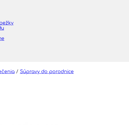
obežky
du
me
ečenia
/
Súpravy do porodnice