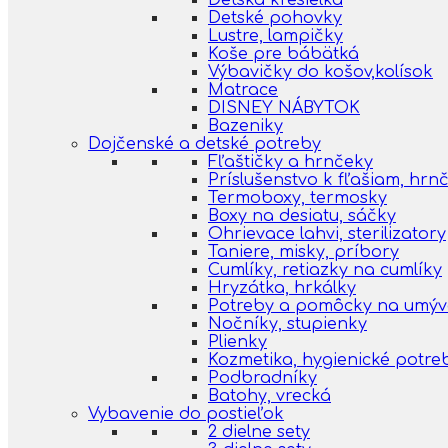
Detská kresielka
Detské pohovky
Lustre, lampičky
Koše pre bábätká
Výbavičky do košov,kolísok
Matrace
DISNEY NÁBYTOK
Bazeniky
Dojčenské a detské potreby
Fľaštičky a hrnčeky
Príslušenstvo k fľašiam, hr
Termoboxy, termosky
Boxy na desiatu, sáčky
Ohrievace lahvi, sterilizatory
Taniere, misky, príbory
Cumlíky, retiazky na cumlíky
Hryzátka, hrkálky
Potreby a pomôcky na umýva
Nočníky, stupienky
Plienky
Kozmetika, hygienické potre
Podbradníky
Batohy, vrecká
Vybavenie do postieľok
2 dielne sety