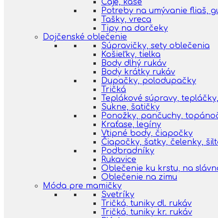
Čaje, kaše
Potreby na umývanie fliaš, 
Tašky, vreca
Tipy na darčeky
Dojčenské oblečenie
Súpravičky, sety oblečenia
Košieľky, tielka
Body dlhý rukáv
Body krátky rukáv
Dupačky, polodupačky
Tričká
Teplákové súpravy, tepláčky,
Sukne, šatičky
Ponožky, pančuchy, topáno
Kraťase, legíny
Vtipné body, čiapočky
Čiapočky, šatky, čelenky, šil
Podbradníky
Rukavice
Oblečenie ku krstu, na slávn
Oblečenie na zimu
Móda pre mamičky
Svetríky
Tričká, tuniky dl. rukáv
Tričká, tuniky kr. rukáv