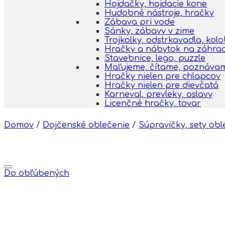
Hojdačky, hojdacie kone
Hudobné nástroje, hračky
Zábava pri vode
Sánky, zábavy v zime
Trojkolky, odstrkavadla, kol
Hračky a nábytok na záhra
Stavebnice, lego, puzzle
Maľujeme, čítame, poznáva
Hračky nielen pre chlapcov
Hračky nielen pre dievčatá
Karneval, prevleky, oslavy
Licenčné hračky, tovar
Domov
/
Dojčenské oblečenie
/
Súpravičky, sety obl
Do obľúbených