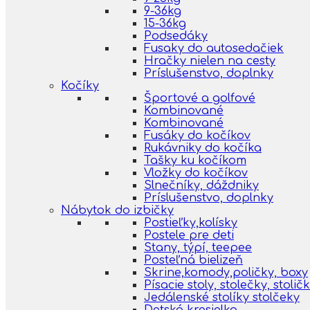
9-36kg
15-36kg
Podsedáky
Fusaky do autosedačiek
Hračky nielen na cesty
Príslušenstvo, doplnky
Kočíky
Športové a golfové
Kombinované
Kombinované
Fusáky do kočíkov
Rukávniky do kočíka
Tašky ku kočíkom
Vložky do kočíkov
Slnečníky, dáždniky
Príslušenstvo, doplnky
Nábytok do izbičky
Postieľky,kolísky
Postele pre deti
Stany, týpí, teepee
Posteľná bielizeň
Skrine,komody,poličky, boxy
Písacie stoly, stolečky, stolič
Jedálenské stolíky stolčeky