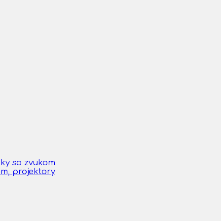
čky so zvukom
om, projektory