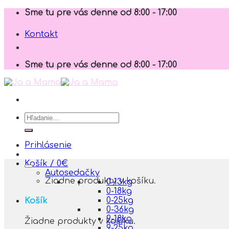
Skip
Sme tu pre vás denne od 8:00 - 17:00
to
content
Kontakt
Sme tu pre vás denne od 8:00 - 17:00
Hľadať:
Prihlásenie
Košík /
0
€
Autosedačky
Žiadne produkty v košíku.
0-13kg
0-18kg
0-25kg
Košík
0-36kg
9-18kg
Žiadne produkty v košíku.
9-25kg