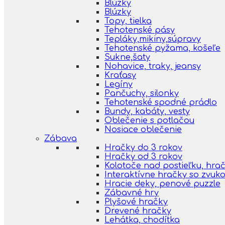
Blúzky
Blúzky
Topy, tielka
Tehotenské pásy
Tepláky,mikiny,súpravy
Tehotenské pyžama, košeľe
Sukne,šaty
Nohavice, traky, jeansy
Kraťasy
Legíny
Pančuchy, silonky
Tehotenské spodné prádlo
Bundy, kabáty, vesty
Oblečenie s potlačou
Nosiace oblečenie
Zábava
Hračky do 3 rokov
Hračky od 3 rokov
Kolotoče nad postieľku, hra
Interaktívne hračky so zvuk
Hracie deky, penové puzzle
Zábavné hry
Plyšové hračky
Drevené hračky
Lehátka, chodítka