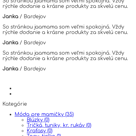
So stránkou jaamama som veľmi spokojná. Vždy
may
rýchle dodanie a krásne produkty za skvelú cenu.
be
chosen
Janka
/
Bardejov
on
the
So stránkou jaamama som veľmi spokojná. Vždy
product
rýchle dodanie a krásne produkty za skvelú cenu.
page
Janka
/
Bardejov
So stránkou jaamama som veľmi spokojná. Vždy
rýchle dodanie a krásne produkty za skvelú cenu.
Janka
/
Bardejov
Kategórie
Móda pre mamičky
(35)
Blúzky
(0)
Tričká, tuniky, kr. rukáv
(0)
Kraťasy
(0)