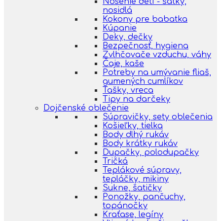
Nosenie detí - šatky,
nosidlá
Kokony pre babatka
Kúpanie
Deky, dečky
Bezpečnosť, hygiena
Zvlhčovače vzduchu, váhy
Čaje, kaše
Potreby na umývanie fliaš,
gumených cumlíkov
Tašky, vreca
Tipy na darčeky
Dojčenské oblečenie
Súpravičky, sety oblečenia
Košieľky, tielka
Body dlhý rukáv
Body krátky rukáv
Dupačky, polodupačky
Tričká
Teplákové súpravy,
tepláčky, mikiny
Sukne, šatičky
Ponožky, pančuchy,
topánočky
Kraťase, legíny