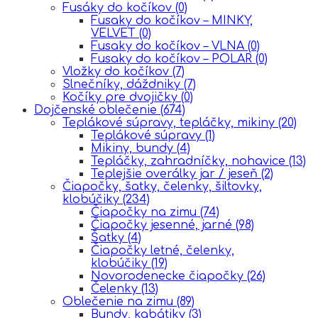
Fusáky do kočíkov
(0)
Fusaky do kočíkov – MINKY,
VELVET
(0)
Fusaky do kočíkov – VLNA
(0)
Fusaky do kočíkov – POLAR
(0)
Vložky do kočíkov
(7)
Slnečníky, dáždniky
(7)
Kočíky pre dvojičky
(0)
Dojčenské oblečenie
(674)
Teplákové súpravy, tepláčky, mikiny
(20)
Teplákové súpravy
(1)
Mikiny, bundy
(4)
Tepláčky, zahradníčky, nohavice
(13)
Teplejšie overálky jar / jeseň
(2)
Čiapočky, šatky, čelenky, šiltovky,
klobúčiky
(234)
Čiapočky na zimu
(74)
Čiapočky jesenné, jarné
(98)
Šatky
(4)
Čiapočky letné, čelenky,
klobúčiky
(19)
Novorodenecke čiapočky
(26)
Čelenky
(13)
Oblečenie na zimu
(89)
Bundy, kabátiky
(3)