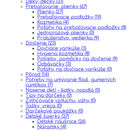
Deky, dečky
(31)
Prebaľovanie, plienky
(67)
Plienky
(27)
Prebaľovacie podložky
(19)
Kozmetika
(4)
Poťahy na prebaľovacie podložky
(8)
Jednorazové plienky
(0)
Príslušenstvo, vedierka
(9)
Dojčenie
(23)
Dojčiace vankúše
(3)
Hygiena kozmetika
(8)
Potreby, pomôcky na dojčenie
(9)
Odsávačky
(3)
Poťahy na dojčiace vankúše
(0)
Pôrod
(14)
Potreby na umývanie fliaš, gumených
cumlíkov
(7)
Nosenie detí – šatky, nosidlá
(0)
Tipy na darčeky
(0)
Zvlhčovače vzduchu, váhy
(0)
Tašky, vreca
(0)
Darčekové poukážky
(0)
Detské šperky
(37)
Detské náušnice
(26)
Náramky
(4)