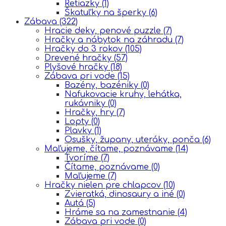
Retiazky
(1)
Škatuľky na šperky
(6)
Zábava
(322)
Hracie deky, penové puzzle
(7)
Hračky a nábytok na záhradu
(7)
Hračky do 3 rokov
(105)
Drevené hračky
(57)
Plyšové hračky
(18)
Zábava pri vode
(15)
Bazény, bazéniky
(0)
Nafukovacie kruhy, lehátka,
rukávniky
(0)
Hračky, hry
(7)
Lopty
(0)
Plavky
(1)
Osušky, župany, uteráky, ponča
(6)
Maľujeme, čítame, poznávame
(14)
Tvoríme
(7)
Čítame, poznávame
(0)
Maľujeme
(7)
Hračky nielen pre chlapcov
(10)
Zvieratká, dinosaury a iné
(0)
Autá
(5)
Hráme sa na zamestnanie
(4)
Zábava pri vode
(0)