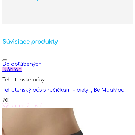
Súvisiace produkty
Do obľúbených
Náhľad
Tehotenské pásy
Tehotenský pás s ručičkami – biely, , Be MaaMaa
7
€
Výber možností
This
product
has
multiple
variants.