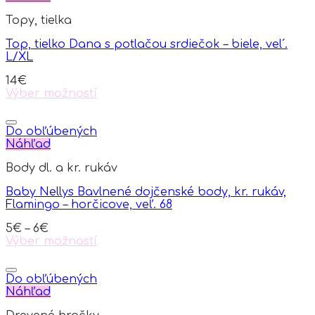
variants.
Topy, tielka
The
options
Top, tielko Dana s potlačou srdiečok – biele, vel´.
may
L/XL
be
chosen
14
€
on
Výber možností
the
This
product
product
page
has
Do obľúbených
multiple
Náhľad
variants.
Body dl. a kr. rukáv
The
options
Baby Nellys Bavlnené dojčenské body, kr. rukáv,
may
Flamingo – horčicove, veľ. 68
be
chosen
5
€
–
6
€
on
Výber možností
the
This
product
product
page
has
Do obľúbených
multiple
Náhľad
variants.