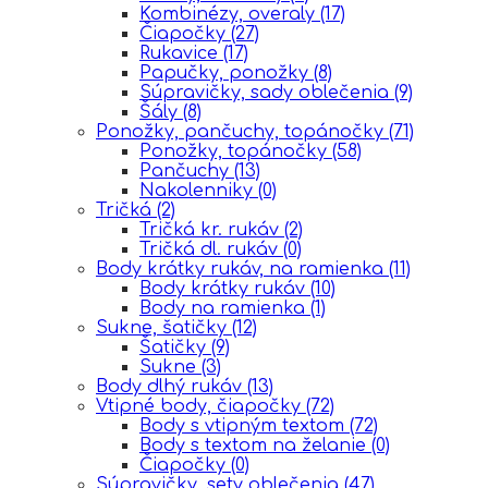
Kombinézy, overaly
(17)
Čiapočky
(27)
Rukavice
(17)
Papučky, ponožky
(8)
Súpravičky, sady oblečenia
(9)
Šály
(8)
Ponožky, pančuchy, topánočky
(71)
Ponožky, topánočky
(58)
Pančuchy
(13)
Nakolenniky
(0)
Tričká
(2)
Tričká kr. rukáv
(2)
Tričká dl. rukáv
(0)
Body krátky rukáv, na ramienka
(11)
Body krátky rukáv
(10)
Body na ramienka
(1)
Sukne, šatičky
(12)
Šatičky
(9)
Sukne
(3)
Body dlhý rukáv
(13)
Vtipné body, čiapočky
(72)
Body s vtipným textom
(72)
Body s textom na želanie
(0)
Čiapočky
(0)
Súpravičky, sety oblečenia
(47)