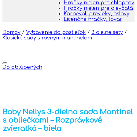
Hračky nielen pre chlapcov
Hračky nielen pre dievčatá
Karneval, prevleky, oslavy
Licenčné hračky, tovar
Domov
/
Vybavenie do postieľok
/
3 dielne sety
/
Klasické sady s rovným mantinelom
Do obľúbených
Baby Nellys 3-dielna sada Mantinel
s obliečkami – Rozprávkové
zvieratká – biela