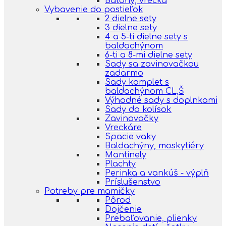
Batohy, vrecká
Vybavenie do postieľok
2 dielne sety
3 dielne sety
4 a 5-ti dielne sety s
baldachýnom
6-ti a 8-mi dielne sety
Sady sa zavinovačkou
zadarmo
Sady komplet s
baldachýnom CL,Š
Výhodné sady s doplnkami
Sady do kolísok
Zavinovačky
Vreckáre
Spacie vaky
Baldachýny, moskytiéry
Mantinely
Plachty
Perinka a vankúš - výplň
Príslušenstvo
Potreby pre mamičky
Pôrod
Dojčenie
Prebaľovanie, plienky