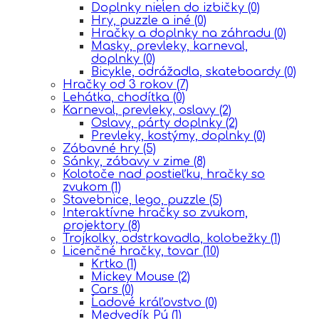
Doplnky nielen do izbičky
(0)
Hry, puzzle a iné
(0)
Hračky a doplnky na záhradu
(0)
Masky, prevleky, karneval,
doplnky
(0)
Bicykle, odrážadla, skateboardy
(0)
Hračky od 3 rokov
(7)
Lehátka, chodítka
(0)
Karneval, prevleky, oslavy
(2)
Oslavy, párty doplnky
(2)
Prevleky, kostýmy, doplnky
(0)
Zábavné hry
(5)
Sánky, zábavy v zime
(8)
Kolotoče nad postieľku, hračky so
zvukom
(1)
Stavebnice, lego, puzzle
(5)
Interaktívne hračky so zvukom,
projektory
(8)
Trojkolky, odstrkavadla, kolobežky
(1)
Licenčné hračky, tovar
(10)
Krtko
(1)
Mickey Mouse
(2)
Cars
(0)
Ĺadové kráľovstvo
(0)
Medvedík Pú
(1)