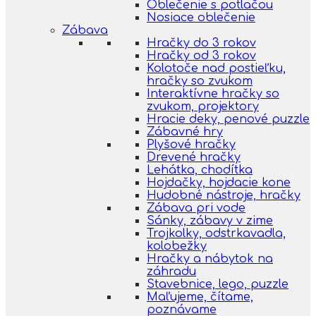
Oblečenie s potlačou
Nosiace oblečenie
Zábava
Hračky do 3 rokov
Hračky od 3 rokov
Kolotoče nad postieľku,
hračky so zvukom
Interaktívne hračky so
zvukom, projektory
Hracie deky, penové puzzle
Zábavné hry
Plyšové hračky
Drevené hračky
Lehátka, chodítka
Hojdačky, hojdacie kone
Hudobné nástroje, hračky
Zábava pri vode
Sánky, zábavy v zime
Trojkolky, odstrkavadla,
kolobežky
Hračky a nábytok na
záhradu
Stavebnice, lego, puzzle
Maľujeme, čítame,
poznávame