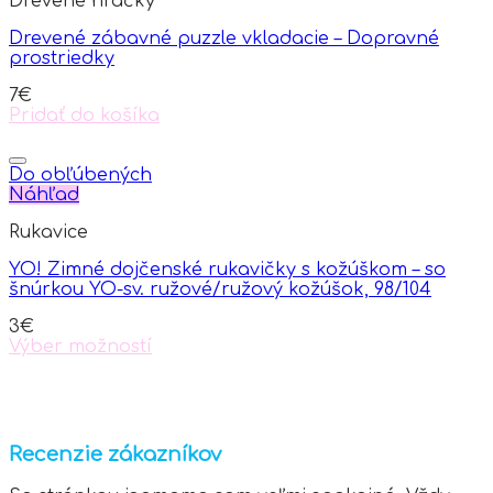
Drevené hračky
The
options
Drevené zábavné puzzle vkladacie – Dopravné
may
prostriedky
be
chosen
7
€
on
Pridať do košíka
the
product
page
Do obľúbených
Náhľad
Rukavice
YO! Zimné dojčenské rukavičky s kožúškom – so
šnúrkou YO-sv. ružové/ružový kožúšok, 98/104
3
€
Výber možností
This
product
has
multiple
variants.
Recenzie zákazníkov
The
options