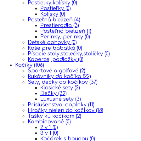
Postieľky,kolísky
(0)
Postieľky
(0)
Kolísky
(0)
Posteľná bielizeň
(4)
Prestieradla
(3)
Posteľná bielizeň
(1)
Perinky, perinky
(0)
Detské pohovky
(0)
Koše pre bábätká
(0)
Písacie stoly,stolečky,stoličky
(0)
Koberce, podložky
(0)
Kočíky
(106)
Športové a golfové
(2)
Rukávniky do kočíka
(22)
Sety, dečky do kočíkov
(37)
Klasické sety
(2)
Dečky
(32)
Luxusné sety
(3)
Príslušenstvo, doplnky
(11)
Hračky nielen do kočíkov
(18)
Tašky ku kočíkom
(2)
Kombinované
(0)
2 v 1
(0)
3 v 1
(0)
Kočárek s boudou
(0)