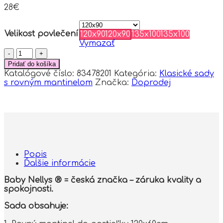
28
€
Velikost povlečení
120x90
120x90
135x100
135x100
Vymazať
množstvo
Baby
Pridať do košíka
Nellys
Katalógové číslo:
83478201
Kategória:
Klasické sady
3-
s rovným mantinelom
Značka:
Doprodej
dielna
sada
Mantinel
s
obliečkami
-
Rozprávkové
zvieratká
Popis
-
Ďalšie informácie
biela
Baby Nellys ® = česká značka – záruka kvality a
spokojnosti.
Sada obsahuje: