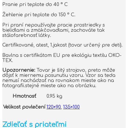
Pranie pri teplote do 40 ° C
Žehlenie pri teplote do 150 ° C.
Pri praní nepoužívajte pracie prostriedky s
bielidlami a zmäkčovadlami, zachováte tak
stálofarebnosť látky.
Certifikované, atest, 1.jakost (tovar určený pre deti).
Bavlna s certifikátom EU pre ekológiu textilu OKO-
TEX.
Upozornenie:
Tovar je šitý strojovo, preto môže
dôjsť k miernemu posunutiu vzoru. Vzor sa teda
nemusí nachádzať na rovnakom mieste ako na
fotografii.stejné mieste ako na obrázku.
Hmotnosť
0.95 kg
Velikost povlečení
120×90
,
135×100
Zdieľať s priateľmi