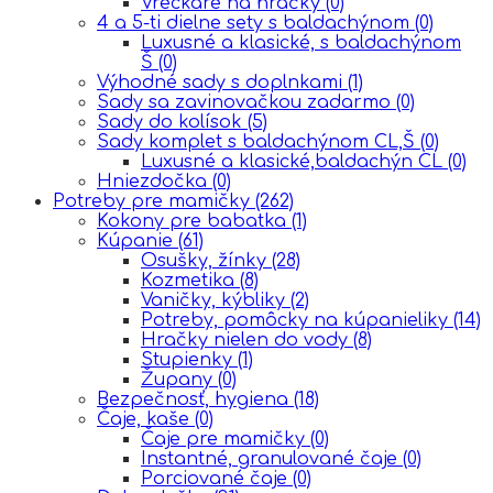
Vreckáre na hračky
(0)
4 a 5-ti dielne sety s baldachýnom
(0)
Luxusné a klasické, s baldachýnom
Š
(0)
Výhodné sady s doplnkami
(1)
Sady sa zavinovačkou zadarmo
(0)
Sady do kolísok
(5)
Sady komplet s baldachýnom CL,Š
(0)
Luxusné a klasické,baldachýn CL
(0)
Hniezdočka
(0)
Potreby pre mamičky
(262)
Kokony pre babatka
(1)
Kúpanie
(61)
Osušky, žínky
(28)
Kozmetika
(8)
Vaničky, kýbliky
(2)
Potreby, pomôcky na kúpanieliky
(14)
Hračky nielen do vody
(8)
Stupienky
(1)
Župany
(0)
Bezpečnosť, hygiena
(18)
Čaje, kaše
(0)
Čaje pre mamičky
(0)
Instantné, granulované čaje
(0)
Porciované čaje
(0)