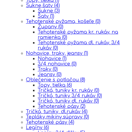
Topy, tielka
(1)
Sukne,šaty
(4)
Sukne
(3)
Šaty
(1)
Tehotenské pyžama, košeľe
(0)
Župany
(0)
Tehotenské pyžama kr. rukáv, na
ramienka
(0)
Tehotenské pyžama dl. rukáv, 3/4
rukáv
(0)
Nohavice, traky, jeansy
(1)
Nohavice
(1)
3/4 nohavice
(0)
Traky
(0)
Jeansy
(0)
Oblečenie s potlačou
(8)
Topy, tielka
(6)
Tričká, tuniky kr. rukáv
(0)
Tričká, tuniky 3/4 rukáv
(0)
Tričká, tuniky dl. rukáv
(0)
Tehotenské pásy
(2)
Tričká, tuniky, dl.rukáv
(4)
Tepláky,mikiny,súpravy
(0)
Tehotenské pásy
(4)
Legíny
(6)