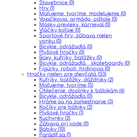
Stavebnice
(0)
Hry
(1)
Maľujeme, tvoríme, modelujeme
(0)
Vojačikovia, armáda, pištole
(0)
Masky,prevleky, karneval
(0)
Vláčiky,koľaje
(0)
Športové hry, zábava nielen
vonku
(0)
Bicykle, odrážadlá
(0)
Plyšové hračky
(0)
Boxy, kufríky, batôžky
(0)
Bicykle, odrážadlá, , skateboardy
(0)
Figúrky, roboti, hrdinovia
(0)
Hračky nielen pre dievčatá
(33)
Kufríky, batôžky, dáždniky
(2)
Maľujeme, tvoríme
(5)
Oblečenie, doplnky k bábikám
(6)
Bicykle, odrážadla
(0)
Hráme sa na zamestnanie
(3)
Kočíky pre bábiky
(2)
Plyšové hračky
(1)
Kuchynky
(2)
Zábava pri vode
(0)
Bábiky
(10)
Parádiť sa
(1)