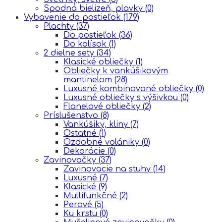
Spodná bielizeň, plavky
(0)
Vybavenie do postieľok
(179)
Plachty
(37)
Do postieľok
(36)
Do kolísok
(1)
2 dielne sety
(34)
Klasické obliečky
(1)
Obliečky k vankúšikovým
mantinelom
(28)
Luxusné kombinované obliečky
(0)
Luxusné obliečky s výšivkou
(0)
Flanelové obliečky
(2)
Príslušenstvo
(8)
Vankúšiky, kliny
(7)
Ostatné
(1)
Ozdobné volániky
(0)
Dekorácie
(0)
Zavinovačky
(37)
Zavinovacie na stuhy
(14)
Luxusné
(7)
Klasické
(9)
Multifunkčné
(2)
Perové
(5)
Ku krstu
(0)