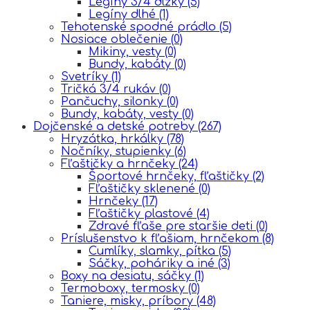
Legíny 3/4 dlžky
(5)
Legíny dlhé
(1)
Tehotenské spodné prádlo
(5)
Nosiace oblečenie
(0)
Mikiny, vesty
(0)
Bundy, kabáty
(0)
Svetríky
(1)
Tričká 3/4 rukáv
(0)
Pančuchy, silonky
(0)
Bundy, kabáty, vesty
(0)
Dojčenské a detské potreby
(267)
Hryzátka, hrkálky
(78)
Nočníky, stupienky
(6)
Fľaštičky a hrnčeky
(24)
Športové hrnčeky, fľaštičky
(2)
Fľaštičky sklenené
(0)
Hrnčeky
(17)
Fľaštičky plastové
(4)
Zdravé fľaše pre staršie deti
(0)
Príslušenstvo k fľašiam, hrnčekom
(8)
Cumlíky, slamky, pítka
(5)
Sáčky, poháriky a iné
(3)
Boxy na desiatu, sáčky
(1)
Termoboxy, termosky
(0)
Taniere, misky, príbory
(48)