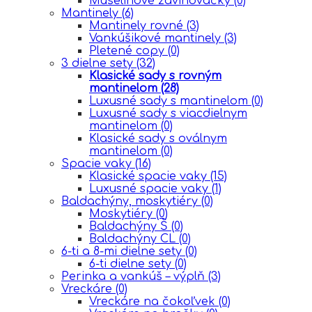
Mušelinové zavinovačky
(0)
Mantinely
(6)
Mantinely rovné
(3)
Vankúšikové mantinely
(3)
Pletené copy
(0)
3 dielne sety
(32)
Klasické sady s rovným
mantinelom
(28)
Luxusné sady s mantinelom
(0)
Luxusné sady s viacdielnym
mantinelom
(0)
Klasické sady s oválnym
mantinelom
(0)
Spacie vaky
(16)
Klasické spacie vaky
(15)
Luxusné spacie vaky
(1)
Baldachýny, moskytiéry
(0)
Moskytiéry
(0)
Baldachýny Š
(0)
Baldachýny CL
(0)
6-ti a 8-mi dielne sety
(0)
6-ti dielne sety
(0)
Perinka a vankúš – výplň
(3)
Vreckáre
(0)
Vreckáre na čokoľvek
(0)