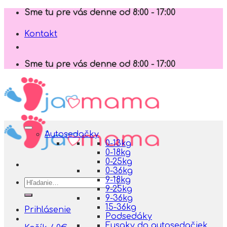
Skip
Sme tu pre vás denne od 8:00 - 17:00
to
content
Kontakt
Sme tu pre vás denne od 8:00 - 17:00
Autosedačky
0-13kg
0-18kg
0-25kg
0-36kg
9-18kg
Hľadať:
9-25kg
9-36kg
15-36kg
Prihlásenie
Podsedáky
Fusaky do autosedačiek