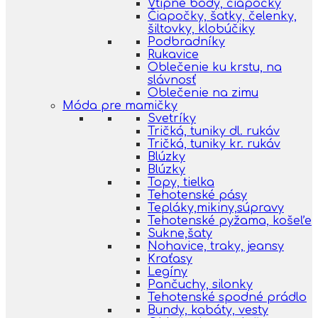
Vtipné body, čiapočky
Čiapočky, šatky, čelenky,
šiltovky, klobúčiky
Podbradníky
Rukavice
Oblečenie ku krstu, na
slávnosť
Oblečenie na zimu
Móda pre mamičky
Svetríky
Tričká, tuniky dl. rukáv
Tričká, tuniky kr. rukáv
Blúzky
Blúzky
Topy, tielka
Tehotenské pásy
Tepláky,mikiny,súpravy
Tehotenské pyžama, košeľe
Sukne,šaty
Nohavice, traky, jeansy
Kraťasy
Legíny
Pančuchy, silonky
Tehotenské spodné prádlo
Bundy, kabáty, vesty