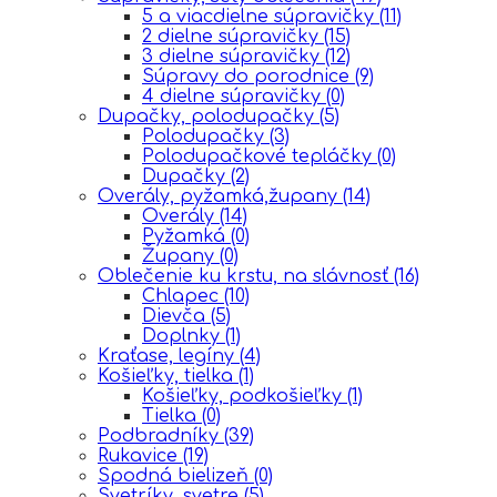
5 a viacdielne súpravičky
(11)
2 dielne súpravičky
(15)
3 dielne súpravičky
(12)
Súpravy do porodnice
(9)
4 dielne súpravičky
(0)
Dupačky, polodupačky
(5)
Polodupačky
(3)
Polodupačkové tepláčky
(0)
Dupačky
(2)
Overály, pyžamká,župany
(14)
Overály
(14)
Pyžamká
(0)
Župany
(0)
Oblečenie ku krstu, na slávnosť
(16)
Chlapec
(10)
Dievča
(5)
Doplnky
(1)
Kraťase, legíny
(4)
Košieľky, tielka
(1)
Košieľky, podkošieľky
(1)
Tielka
(0)
Podbradníky
(39)
Rukavice
(19)
Spodná bielizeň
(0)
Svetríky, svetre
(5)