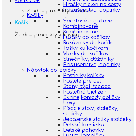
Košík /
0
€
Hračky nielen na cesty
Príslušenstvo, doplnky
Žiadne produkty v košíku.
Kočíky
Športové a golfové
Košík
Kombinované
Kombinované
Žiadne produkty v košíku.
Fusáky do kočíkov
Rukávniky do kočíka
Tašky ku kočíkom
Vložky do kočíkov
Slnečníky, dáždniky
Príslušenstvo, doplnky
Nábytok do izbičky
Postieľky,kolísky
Postele pre deti
Stany, týpí, teepee
Posteľná bielizeň
Skrine,komody,poličky,
boxy
Písacie stoly, stolečky,
stoličky
Jedálenské stolíky stolčeky
Detská kresielka
Detské pohovky
Lustre, lampičky