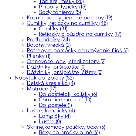
Taniere, misky
(28)
Príbory, lyžičky
(15)
Sady tanierov
(5)
Kozmetika, hygienické potreby
(19)
Cumlíky, retiazky na cumlíky
(48)
Cumlíky
(31)
Retiazky a púzdra na cumlíky
(17)
Podbradníky
(24)
Batohy, vrecká
(2)
Potreby a pomôcky na umývanie fliaš
(6)
Plienky
(1)
Ohrievace lahvi, sterilizatory
(2)
Dáždniky, pršiplášte
(0)
Dáždniky, pršiplášte, čižmy
(0)
Nábytok do izbičky
(52)
Detská kresielka
(4)
Matrace
(17)
Do postielok, kolísky
(6)
Chrániče matrací
(10)
Do postele
(1)
Lustre, lampičky
(4)
Lampičky
(4)
Lustre
(0)
Skrine,komody,poličky, boxy
(6)
Boxy na hračky a iné.
(6)