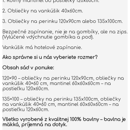
1. Rovný mantinel do postieľky 120x60cm.
2. Obliečky na vankúšik 40x60cm.
3. Obliečky na perinku 120x90cm alebo 135x100cm.
Bezpečné zapínanie, nie je na gombíky, ale na zips.
(Vylúčené vdýchnutie gombíka a pod).
Vankúšik má hotelové zapínanie.
Ako správne si u nás vyberiete rozmer?
Obsah sád v ponuke:
120×90 – obliečky na perinku 120x90cm, obliečky na
vankúšik 40×60 cm, mantinel 60x60x60cm – na
postieľku 120x60cm.
135×100 – obliečky na perinku 135x100cm, obliečky
na vankúšik 40×60 cm, mantinel 60x60x60cm – na
postieľku 120x60cm.
Všetko vyrobené z kvalitnej 100% bavlny – bavlna je
mäkká, príjemná na dotyk.