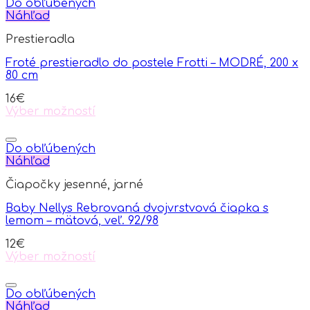
has
Do obľúbených
multiple
Náhľad
variants.
Prestieradla
The
options
Froté prestieradlo do postele Frotti – MODRÉ, 200 x
may
80 cm
be
chosen
16
€
on
Výber možností
the
This
product
product
page
has
Do obľúbených
multiple
Náhľad
variants.
Čiapočky jesenné, jarné
The
options
Baby Nellys Rebrovaná dvojvrstvová čiapka s
may
lemom – mätová, veľ. 92/98
be
chosen
12
€
on
Výber možností
the
This
product
product
page
has
Do obľúbených
multiple
Náhľad