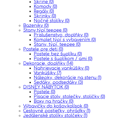
Skrine
(0)
Komody
(0)
Regály
(0)
Skrinky
(0)
Nočné stolíky
(0)
Bazeniky
(0)
Stany,týpí,teepee
(0)
Prislušenstvo, doplňky
(0)
Komplet týpí s vybavením
(0)
Stany, týpí, teepee
(0)
Postele pre deti
(0)
Postele bez šuplíku
(0)
Postele s šuplíkom / ami
(0)
Dekoracje, doplňky
(14)
Nahrievacie vankúšiky
(0)
Vankúšiky
(7)
Nálepky, dekorácie na stenu
(1)
Sedáky, podsedáky
(3)
DISNEY NÁBYTOK
(0)
Postele
(0)
Písacie stoly, stolečky, stoličky
(0)
Boxy na hračky
(0)
Výbavičky do košov,kolísok
(0)
Cestovné postieľky, ohrádky
(1)
Jedálenské stolíky stolčeky
(1)