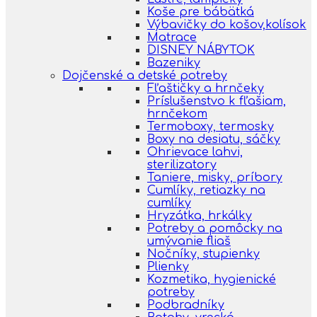
Koše pre bábätká
Výbavičky do košov,kolísok
Matrace
DISNEY NÁBYTOK
Bazeniky
Dojčenské a detské potreby
Fľaštičky a hrnčeky
Príslušenstvo k fľašiam,
hrnčekom
Termoboxy, termosky
Boxy na desiatu, sáčky
Ohrievace lahvi,
sterilizatory
Taniere, misky, príbory
Cumlíky, retiazky na
cumlíky
Hryzátka, hrkálky
Potreby a pomôcky na
umývanie fliaš
Nočníky, stupienky
Plienky
Kozmetika, hygienické
potreby
Podbradníky