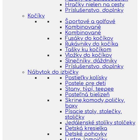
Hračky nielen na cesty
Príslušenstvo, doplnky
Kočíky
Športové a golfové
Kombinované
Kombinované
Fusáky do kočíkov
Rukávniky do kočíka
Tašky ku kočíkom
Vložky do kočíkov
Slnečníky, dáždniky
Príslušenstvo, doplnky
Nábytok do izbičky
Postieľky,kolísky
Postele pre deti
Stany, týpí, teepee
Posteľná bielizeň
Skrine,komody,poličky,
boxy
Písacie stoly, stolečky,
stoličky
Jedálenské stolíky stolčeky
Detská kresielka
Detské pohovky
Lustre, lampičky