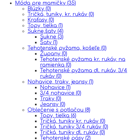
Móda pre mamičky
(35)
Blúzky
(0)
Tričká, tuniky, kr. rukáv
(0)
Kraťasy
(0)
Topy, tielka
(1)
Sukne,šaty
(4)
Sukne
(3)
Šaty
(1)
Tehotenské pyžama, košeľe
(0)
Župany
(0)
Tehotenské pyžama kr. rukáv, na
ramienka
(0)
Tehotenské pyžama dl. rukáv, 3/4
rukáv
(0)
Nohavice, traky, jeansy
(1)
Nohavice
(1)
3/4 nohavice
(0)
Traky
(0)
Jeansy
(0)
Oblečenie s potlačou
(8)
Topy, tielka
(6)
Tričká, tuniky kr. rukáv
(0)
Tričká, tuniky 3/4 rukáv
(0)
Tričká, tuniky dl. rukáv
(0)
Tehotenské pásy
(2)