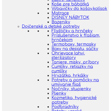
Koše pre bábätká
Výbavičky do košov,kolísok
Matrace
DISNEY NÁBYTOK
Bazeniky
Dojčenské a detské potreby
Fľaštičky a hrnčeky
Príslušenstvo k fľašiam,
hrnčekom
Termoboxy, termosky
Boxy na desiatu, sáčky
Ohrievace lahvi,
sterilizatory
Taniere, misky, príbory
Cumlíky, retiazky na
cumlíky
Hryzátka, hrkálky
Potreby a pomôcky na
umývanie fliaš
Nočníky, stupienky
Plienky
Kozmetika, hygienické
potreby
Podbradníky