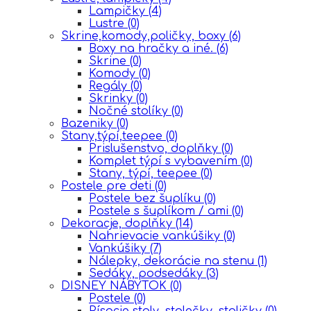
Lampičky
(4)
Lustre
(0)
Skrine,komody,poličky, boxy
(6)
Boxy na hračky a iné.
(6)
Skrine
(0)
Komody
(0)
Regály
(0)
Skrinky
(0)
Nočné stolíky
(0)
Bazeniky
(0)
Stany,týpí,teepee
(0)
Prislušenstvo, doplňky
(0)
Komplet týpí s vybavením
(0)
Stany, týpí, teepee
(0)
Postele pre deti
(0)
Postele bez šuplíku
(0)
Postele s šuplíkom / ami
(0)
Dekoracje, doplňky
(14)
Nahrievacie vankúšiky
(0)
Vankúšiky
(7)
Nálepky, dekorácie na stenu
(1)
Sedáky, podsedáky
(3)
DISNEY NÁBYTOK
(0)
Postele
(0)
Písacie stoly, stolečky, stoličky
(0)