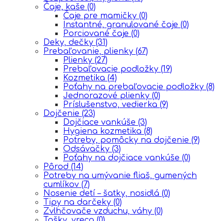
Čaje, kaše
(0)
Čaje pre mamičky
(0)
Instantné, granulované čaje
(0)
Porciované čaje
(0)
Deky, dečky
(31)
Prebaľovanie, plienky
(67)
Plienky
(27)
Prebaľovacie podložky
(19)
Kozmetika
(4)
Poťahy na prebaľovacie podložky
(8)
Jednorazové plienky
(0)
Príslušenstvo, vedierka
(9)
Dojčenie
(23)
Dojčiace vankúše
(3)
Hygiena kozmetika
(8)
Potreby, pomôcky na dojčenie
(9)
Odsávačky
(3)
Poťahy na dojčiace vankúše
(0)
Pôrod
(14)
Potreby na umývanie fliaš, gumených
cumlíkov
(7)
Nosenie detí – šatky, nosidlá
(0)
Tipy na darčeky
(0)
Zvlhčovače vzduchu, váhy
(0)
Tašky, vreca
(0)