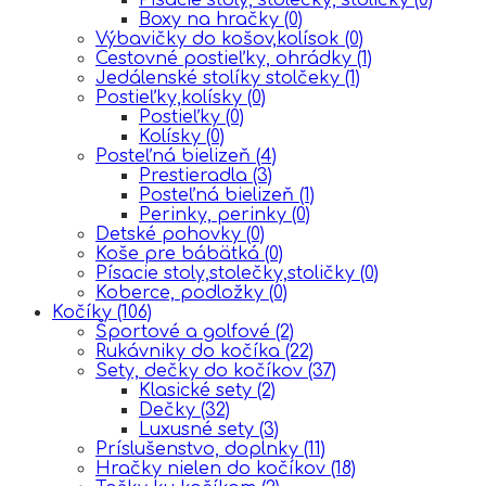
Boxy na hračky
(0)
Výbavičky do košov,kolísok
(0)
Cestovné postieľky, ohrádky
(1)
Jedálenské stolíky stolčeky
(1)
Postieľky,kolísky
(0)
Postieľky
(0)
Kolísky
(0)
Posteľná bielizeň
(4)
Prestieradla
(3)
Posteľná bielizeň
(1)
Perinky, perinky
(0)
Detské pohovky
(0)
Koše pre bábätká
(0)
Písacie stoly,stolečky,stoličky
(0)
Koberce, podložky
(0)
Kočíky
(106)
Športové a golfové
(2)
Rukávniky do kočíka
(22)
Sety, dečky do kočíkov
(37)
Klasické sety
(2)
Dečky
(32)
Luxusné sety
(3)
Príslušenstvo, doplnky
(11)
Hračky nielen do kočíkov
(18)