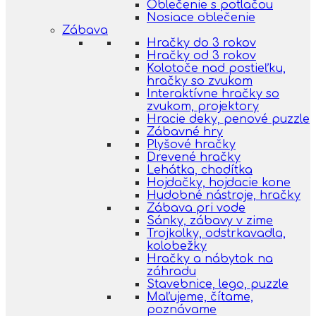
Oblečenie s potlačou
Nosiace oblečenie
Zábava
Hračky do 3 rokov
Hračky od 3 rokov
Kolotoče nad postieľku,
hračky so zvukom
Interaktívne hračky so
zvukom, projektory
Hracie deky, penové puzzle
Zábavné hry
Plyšové hračky
Drevené hračky
Lehátka, chodítka
Hojdačky, hojdacie kone
Hudobné nástroje, hračky
Zábava pri vode
Sánky, zábavy v zime
Trojkolky, odstrkavadla,
kolobežky
Hračky a nábytok na
záhradu
Stavebnice, lego, puzzle
Maľujeme, čítame,
poznávame