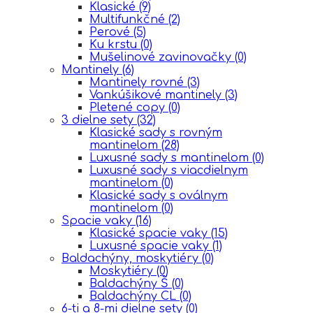
Klasické
(9)
Multifunkčné
(2)
Perové
(5)
Ku krstu
(0)
Mušelinové zavinovačky
(0)
Mantinely
(6)
Mantinely rovné
(3)
Vankúšikové mantinely
(3)
Pletené copy
(0)
3 dielne sety
(32)
Klasické sady s rovným
mantinelom
(28)
Luxusné sady s mantinelom
(0)
Luxusné sady s viacdielnym
mantinelom
(0)
Klasické sady s oválnym
mantinelom
(0)
Spacie vaky
(16)
Klasické spacie vaky
(15)
Luxusné spacie vaky
(1)
Baldachýny, moskytiéry
(0)
Moskytiéry
(0)
Baldachýny Š
(0)
Baldachýny CL
(0)
6-ti a 8-mi dielne sety
(0)