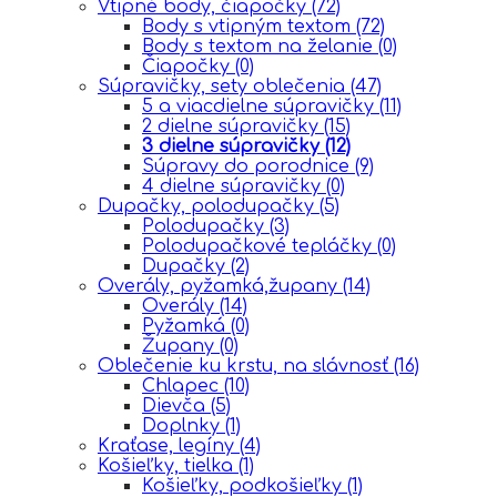
Vtipné body, čiapočky
(72)
Body s vtipným textom
(72)
Body s textom na želanie
(0)
Čiapočky
(0)
Súpravičky, sety oblečenia
(47)
5 a viacdielne súpravičky
(11)
2 dielne súpravičky
(15)
3 dielne súpravičky
(12)
Súpravy do porodnice
(9)
4 dielne súpravičky
(0)
Dupačky, polodupačky
(5)
Polodupačky
(3)
Polodupačkové tepláčky
(0)
Dupačky
(2)
Overály, pyžamká,župany
(14)
Overály
(14)
Pyžamká
(0)
Župany
(0)
Oblečenie ku krstu, na slávnosť
(16)
Chlapec
(10)
Dievča
(5)
Doplnky
(1)
Kraťase, legíny
(4)
Košieľky, tielka
(1)
Košieľky, podkošieľky
(1)