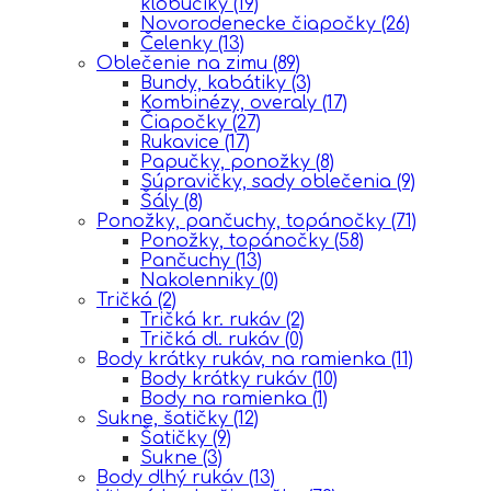
klobúčiky
(19)
Novorodenecke čiapočky
(26)
Čelenky
(13)
Oblečenie na zimu
(89)
Bundy, kabátiky
(3)
Kombinézy, overaly
(17)
Čiapočky
(27)
Rukavice
(17)
Papučky, ponožky
(8)
Súpravičky, sady oblečenia
(9)
Šály
(8)
Ponožky, pančuchy, topánočky
(71)
Ponožky, topánočky
(58)
Pančuchy
(13)
Nakolenniky
(0)
Tričká
(2)
Tričká kr. rukáv
(2)
Tričká dl. rukáv
(0)
Body krátky rukáv, na ramienka
(11)
Body krátky rukáv
(10)
Body na ramienka
(1)
Sukne, šatičky
(12)
Šatičky
(9)
Sukne
(3)
Body dlhý rukáv
(13)