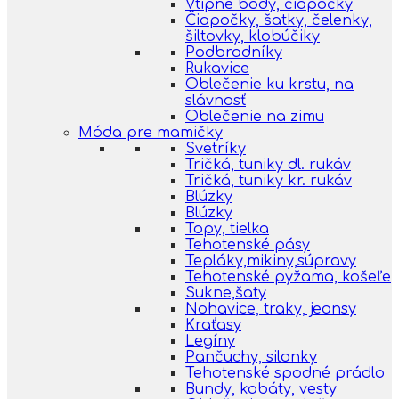
Vtipné body, čiapočky
Čiapočky, šatky, čelenky,
šiltovky, klobúčiky
Podbradníky
Rukavice
Oblečenie ku krstu, na
slávnosť
Oblečenie na zimu
Móda pre mamičky
Svetríky
Tričká, tuniky dl. rukáv
Tričká, tuniky kr. rukáv
Blúzky
Blúzky
Topy, tielka
Tehotenské pásy
Tepláky,mikiny,súpravy
Tehotenské pyžama, košeľe
Sukne,šaty
Nohavice, traky, jeansy
Kraťasy
Legíny
Pančuchy, silonky
Tehotenské spodné prádlo
Bundy, kabáty, vesty