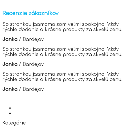
has
multiple
variants.
Recenzie zákazníkov
The
options
So stránkou jaamama som veľmi spokojná. Vždy
may
rýchle dodanie a krásne produkty za skvelú cenu.
be
chosen
Janka
/
Bardejov
on
the
So stránkou jaamama som veľmi spokojná. Vždy
product
rýchle dodanie a krásne produkty za skvelú cenu.
page
Janka
/
Bardejov
So stránkou jaamama som veľmi spokojná. Vždy
rýchle dodanie a krásne produkty za skvelú cenu.
Janka
/
Bardejov
Kategórie