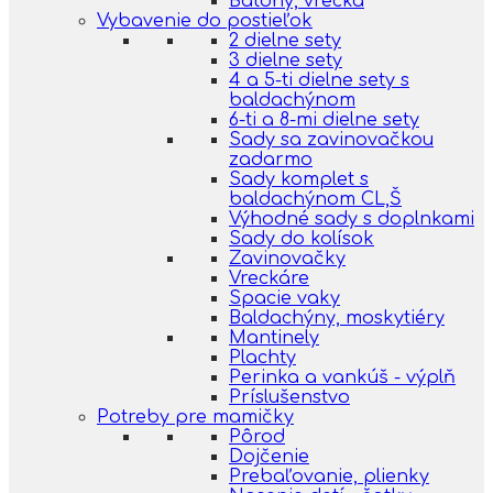
Batohy, vrecká
Vybavenie do postieľok
2 dielne sety
3 dielne sety
4 a 5-ti dielne sety s
baldachýnom
6-ti a 8-mi dielne sety
Sady sa zavinovačkou
zadarmo
Sady komplet s
baldachýnom CL,Š
Výhodné sady s doplnkami
Sady do kolísok
Zavinovačky
Vreckáre
Spacie vaky
Baldachýny, moskytiéry
Mantinely
Plachty
Perinka a vankúš - výplň
Príslušenstvo
Potreby pre mamičky
Pôrod
Dojčenie
Prebaľovanie, plienky