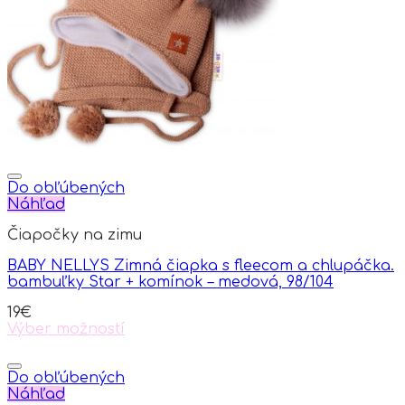
Do obľúbených
Náhľad
Čiapočky na zimu
BABY NELLYS Zimná čiapka s fleecom a chlupáčka.
bambuľky Star + komínok – medová, 98/104
19
€
Výber možností
This
product
has
Do obľúbených
multiple
Náhľad