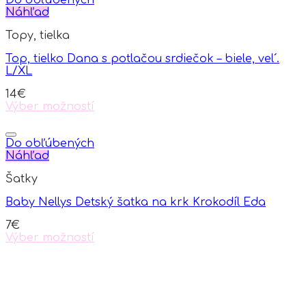
Do obľúbených
Náhľad
Topy, tielka
Top, tielko Dana s potlačou srdiečok – biele, vel´.
L/XL
14
€
Výber možností
This
product
has
Do obľúbených
multiple
Náhľad
variants.
Šatky
The
options
Baby Nellys Detský šatka na krk Krokodíl Eda
may
be
7
€
chosen
Výber možností
on
This
the
product
product
has
page
multiple
variants.