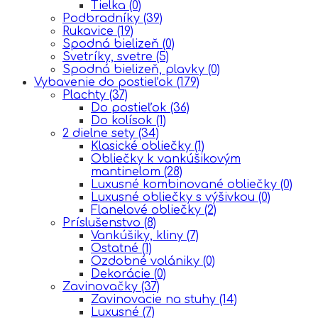
Tielka
(0)
Podbradníky
(39)
Rukavice
(19)
Spodná bielizeň
(0)
Svetríky, svetre
(5)
Spodná bielizeň, plavky
(0)
Vybavenie do postieľok
(179)
Plachty
(37)
Do postieľok
(36)
Do kolísok
(1)
2 dielne sety
(34)
Klasické obliečky
(1)
Obliečky k vankúšikovým
mantinelom
(28)
Luxusné kombinované obliečky
(0)
Luxusné obliečky s výšivkou
(0)
Flanelové obliečky
(2)
Príslušenstvo
(8)
Vankúšiky, kliny
(7)
Ostatné
(1)
Ozdobné volániky
(0)
Dekorácie
(0)
Zavinovačky
(37)
Zavinovacie na stuhy
(14)
Luxusné
(7)