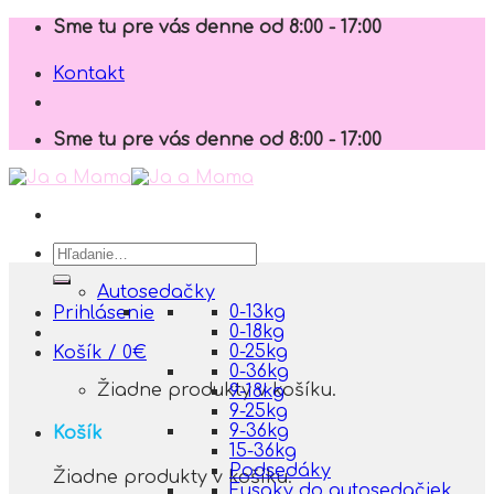
Skip
Sme tu pre vás denne od 8:00 - 17:00
to
content
Kontakt
Sme tu pre vás denne od 8:00 - 17:00
Hľadať:
Autosedačky
0-13kg
Prihlásenie
0-18kg
0-25kg
Košík /
0
€
0-36kg
Žiadne produkty v košíku.
9-18kg
9-25kg
9-36kg
Košík
15-36kg
Podsedáky
Žiadne produkty v košíku.
Fusaky do autosedačiek