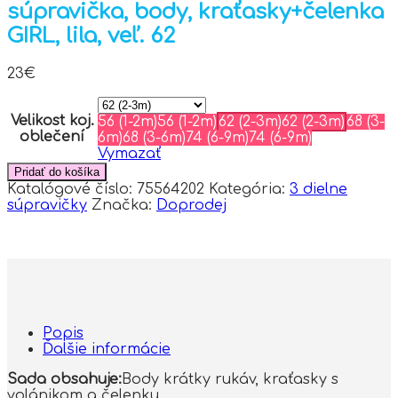
súpravička, body, kraťasky+čelenka
GIRL, lila, veľ. 62
23
€
Velikost koj.
56 (1-2m)
56 (1-2m)
62 (2-3m)
62 (2-3m)
68 (3-
oblečení
6m)
68 (3-6m)
74 (6-9m)
74 (6-9m)
Vymazať
Pridať do košíka
Katalógové číslo:
75564202
Kategória:
3 dielne
súpravičky
Značka:
Doprodej
Popis
Ďalšie informácie
Sada obsahuje:
Body krátky rukáv, kraťasky s
volánikom a čelenku.