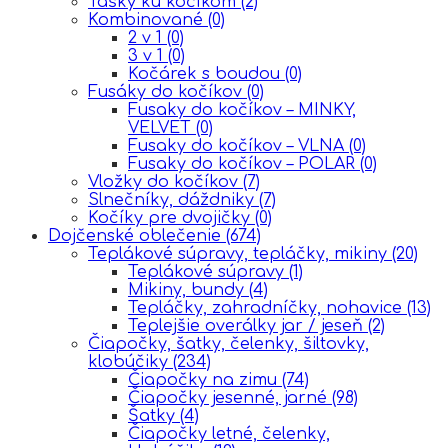
Tašky ku kočíkom
(2)
Kombinované
(0)
2 v 1
(0)
3 v 1
(0)
Kočárek s boudou
(0)
Fusáky do kočíkov
(0)
Fusaky do kočíkov – MINKY,
VELVET
(0)
Fusaky do kočíkov – VLNA
(0)
Fusaky do kočíkov – POLAR
(0)
Vložky do kočíkov
(7)
Slnečníky, dáždniky
(7)
Kočíky pre dvojičky
(0)
Dojčenské oblečenie
(674)
Teplákové súpravy, tepláčky, mikiny
(20)
Teplákové súpravy
(1)
Mikiny, bundy
(4)
Tepláčky, zahradníčky, nohavice
(13)
Teplejšie overálky jar / jeseň
(2)
Čiapočky, šatky, čelenky, šiltovky,
klobúčiky
(234)
Čiapočky na zimu
(74)
Čiapočky jesenné, jarné
(98)
Šatky
(4)
Čiapočky letné, čelenky,