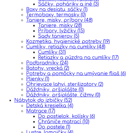
Sáčky, poháriky a iné
(3)
Boxy na desiatu, sáčky
(1)
Termoboxy, termosky
(0)
Taniere, misky, príbory
(48)
Taniere, misky
(28)
Príbory, lyžičky
(15)
Sady tanierov
(5)
Kozmetika, hygienické potreby
(19)
Cumlíky, retiazky na cumlíky
(48)
Cumlíky
(31)
Retiazky a púzdra na cumlíky
(17)
Podbradníky
(24)
Batohy, vrecká
(2)
Potreby a pomôcky na umývanie fliaš
(6)
Plienky
(1)
Ohrievace lahvi, sterilizatory
(2)
Dáždniky, pršiplášte
(0)
Dáždniky, pršiplášte, čižmy
(0)
Nábytok do izbičky
(52)
Detská kresielka
(4)
Matrace
(17)
Do postielok, kolísky
(6)
Chrániče matrací
(10)
Do postele
(1)
Lustre, lampičky
(4)