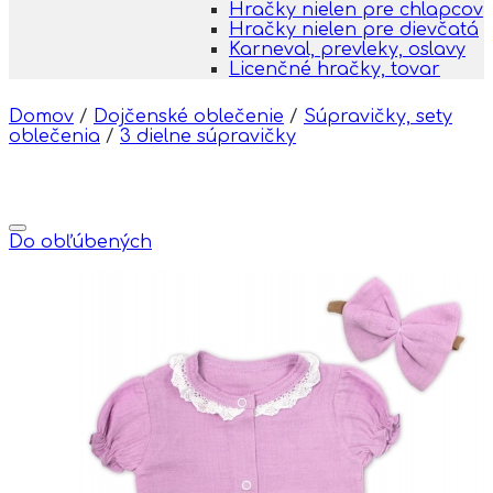
Hračky nielen pre chlapcov
Hračky nielen pre dievčatá
Karneval, prevleky, oslavy
Licenčné hračky, tovar
Domov
/
Dojčenské oblečenie
/
Súpravičky, sety
oblečenia
/
3 dielne súpravičky
Do obľúbených