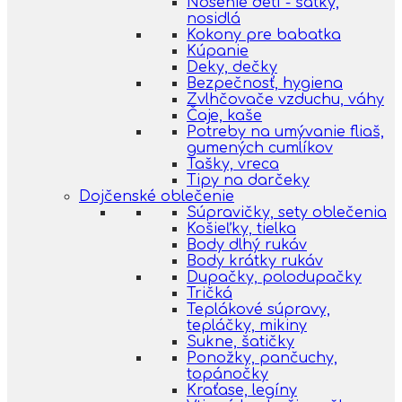
Nosenie detí - šatky,
nosidlá
Kokony pre babatka
Kúpanie
Deky, dečky
Bezpečnosť, hygiena
Zvlhčovače vzduchu, váhy
Čaje, kaše
Potreby na umývanie fliaš,
gumených cumlíkov
Tašky, vreca
Tipy na darčeky
Dojčenské oblečenie
Súpravičky, sety oblečenia
Košieľky, tielka
Body dlhý rukáv
Body krátky rukáv
Dupačky, polodupačky
Tričká
Teplákové súpravy,
tepláčky, mikiny
Sukne, šatičky
Ponožky, pančuchy,
topánočky
Kraťase, legíny