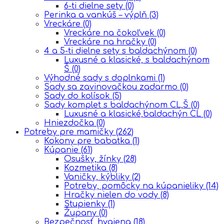
6-ti dielne sety
(0)
Perinka a vankúš – výplň
(3)
Vreckáre
(0)
Vreckáre na čokoľvek
(0)
Vreckáre na hračky
(0)
4 a 5-ti dielne sety s baldachýnom
(0)
Luxusné a klasické, s baldachýnom
Š
(0)
Výhodné sady s doplnkami
(1)
Sady sa zavinovačkou zadarmo
(0)
Sady do kolísok
(5)
Sady komplet s baldachýnom CL,Š
(0)
Luxusné a klasické,baldachýn CL
(0)
Hniezdočka
(0)
Potreby pre mamičky
(262)
Kokony pre babatka
(1)
Kúpanie
(61)
Osušky, žínky
(28)
Kozmetika
(8)
Vaničky, kýbliky
(2)
Potreby, pomôcky na kúpanieliky
(14)
Hračky nielen do vody
(8)
Stupienky
(1)
Župany
(0)
Bezpečnosť, hygiena
(18)