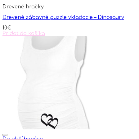
variants.
Drevené hračky
The
options
Drevené zábavné puzzle vkladacie – Dinosaury
may
be
10
€
chosen
Pridať do košíka
on
the
product
page