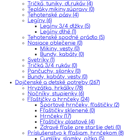
Tričká, tuniky, dl.rukáv
(4)
Tepláky,mikiny,súpravy
(0)
Tehotenské pásy
(4)
Legíny
(6)
Legíny 3/4 dlžky
(5)
Legíny dlhé
(1)
Tehotenské spodné prádlo
(5)
Nosiace oblečenie
(0)
Mikiny, vesty
(0)
Bundy, kabáty
(0)
Svetríky
(1)
Tričká 3/4 rukáv
(0)
Pančuchy, silonky
(0)
Bundy, kabáty, vesty
(0)
Dojčenské a detské potreby
(267)
Hryzátka, hrkálky
(78)
Nočníky, stupienky
(6)
Fľaštičky a hrnčeky
(24)
Športové hrnčeky, fľaštičky
(2)
Fľaštičky sklenené
(0)
Hrnčeky
(17)
Fľaštičky plastové
(4)
Zdravé fľaše pre staršie deti
(0)
Príslušenstvo k fľašiam, hrnčekom
(8)
Cumlíky, slamky, pítka
(5)