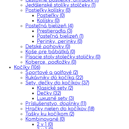
Jedálenské stolíky stolčeky
(1)
Postieľky,kolísky
(0)
Postieľky
(0)
Kolísky
(0)
Posteľná bielizeň
(4)
Prestieradla
(3)
Posteľná bielizeň
(1)
Perinky, perinky
(0)
Detské pohovky
(0)
Koše pre bábätká
(0)
Písacie stoly,stolečky,stoličky
(0)
Koberce, podložky
(0)
Kočíky
(106)
Športové a golfové
(2)
Rukávniky do kočíka
(22)
Sety, dečky do kočíkov
(37)
Klasické sety
(2)
Dečky
(32)
Luxusné sety
(3)
Príslušenstvo, doplnky
(11)
Hračky nielen do kočíkov
(18)
Tašky ku kočíkom
(2)
Kombinované
(0)
2 v 1
(0)