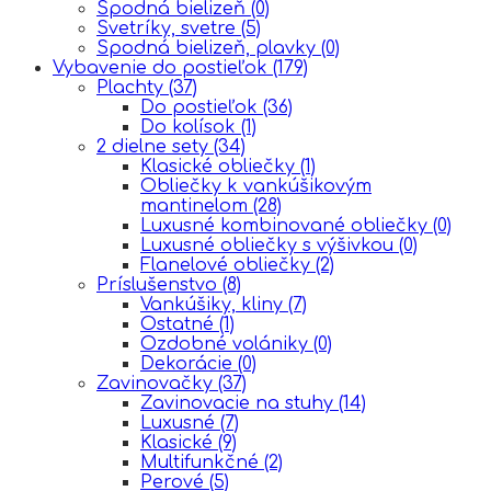
Spodná bielizeň
(0)
Svetríky, svetre
(5)
Spodná bielizeň, plavky
(0)
Vybavenie do postieľok
(179)
Plachty
(37)
Do postieľok
(36)
Do kolísok
(1)
2 dielne sety
(34)
Klasické obliečky
(1)
Obliečky k vankúšikovým
mantinelom
(28)
Luxusné kombinované obliečky
(0)
Luxusné obliečky s výšivkou
(0)
Flanelové obliečky
(2)
Príslušenstvo
(8)
Vankúšiky, kliny
(7)
Ostatné
(1)
Ozdobné volániky
(0)
Dekorácie
(0)
Zavinovačky
(37)
Zavinovacie na stuhy
(14)
Luxusné
(7)
Klasické
(9)
Multifunkčné
(2)
Perové
(5)