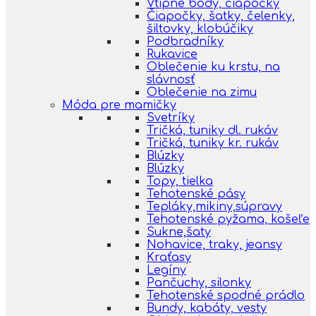
Vtipné body, čiapočky
Čiapočky, šatky, čelenky,
šiltovky, klobúčiky
Podbradníky
Rukavice
Oblečenie ku krstu, na
slávnosť
Oblečenie na zimu
Móda pre mamičky
Svetríky
Tričká, tuniky dl. rukáv
Tričká, tuniky kr. rukáv
Blúzky
Blúzky
Topy, tielka
Tehotenské pásy
Tepláky,mikiny,súpravy
Tehotenské pyžama, košeľe
Sukne,šaty
Nohavice, traky, jeansy
Kraťasy
Legíny
Pančuchy, silonky
Tehotenské spodné prádlo
Bundy, kabáty, vesty