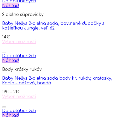
Do obľúbených
Náhľad
2 dielne súpravičky
Baby Nellys 2-dielna sada, bavlnené dupačky s
košieľkou Jungle, veľ. 62
14
€
Výber možností
This
product
has
Do obľúbených
multiple
Náhľad
variants.
Body krátky rukáv
The
options
Baby Nellys 2-dielna sada body kr. rukáv, kraťasky,
may
Koala – béžová, hnedá
be
chosen
19
€
–
21
€
on
Výber možností
the
This
product
product
page
has
Do obľúbených
multiple
Náhľad