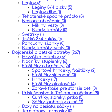
Legíny
(6)
Legíny 3/4 dlžky
(5)
Legíny dlhé
(1)
Tehotenské spodné prádlo
(5)
Nosiace oblečenie
(0)
Mikiny, vesty
(0)
Bundy, kabáty
(0)
Svetríky
(1)
Tričká 3/4 rukáv
(0)
Pančuchy, silonky
(0)
Bundy, kabáty, vesty
(0)
Dojčenské a detské potreby
(267)
Hryzátka, hrkálky
(78)
Nočníky, stupienky
(6)
Fľaštičky a hrnčeky
(24)
Športové hrnčeky, fľaštičky
(2)
Fľaštičky sklenené
(0)
Hrnčeky
(17)
Fľaštičky plastové
(4)
Zdravé fľaše pre staršie deti
(0)
Príslušenstvo k fľašiam, hrnčekom
(8)
Cumlíky, slamky, pítka
(5)
Sáčky, poháriky a iné
(3)
Boxy na desiatu, sáčky
(1)
Termoboxy, termosky
(0)