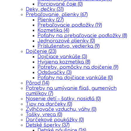
Porciované čaje
(0)
Deky, dečky
(31)
Prebaľovanie, plienky
(67)
Plienky
(27)
Prebaľovacie podložky
(19)
Kozmetika
(4)
Poťahy na prebaľovacie podložky
(8)
Jednorazové plienky
(0)
Príslušenstvo, vedierka
(9)
Dojčenie
(23)
Dojčiace vankúše
(3)
Hygiena kozmetika
(8)
Potreby, pomôcky na dojčenie
(9)
Odsávačky
(3)
Poťahy na dojčiace vankúše
(0)
Pôrod
(14)
Potreby na umývanie fliaš, gumených
cumlíkov
(7)
Nosenie detí – šatky, nosidlá
(0)
Tipy na darčeky
(0)
Zvlhčovače vzduchu, váhy
(0)
Tašky, vreca
(0)
Darčekové poukážky
(0)
Detské šperky
(37)
Detské náušnice
(26)