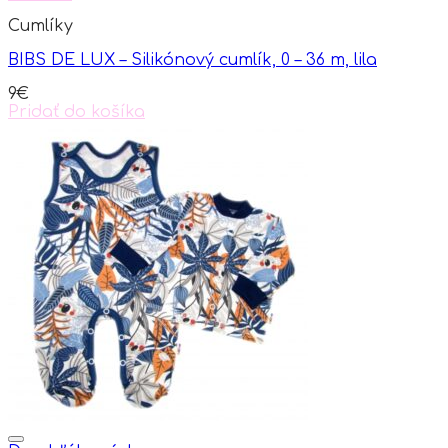
variants.
Cumlíky
The
options
BIBS DE LUX – Silikónový cumlík, 0 – 36 m, lila
may
be
9
€
chosen
Pridať do košíka
on
the
product
page