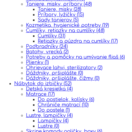
Taniere, misky, príbory
(48)
Taniere, misky
(28)
Príbory, lyžičky
(15)
Sady tanierov
(5)
Kozmetika, hygienické potreby
(19)
Cumlíky, retiazky na cumlíky
(48)
Cumlíky
(31)
Retiazky a púzdra na cumlíky
(17)
Podbradníky
(24)
Batohy, vrecká
(2)
Potreby a pomôcky na umývanie fliaš
(6)
Plienky
(1)
Ohrievace lahvi, sterilizatory
(2)
Dáždniky, pršiplášte
(0)
Dáždniky, pršiplášte, čižmy
(0)
Nábytok do izbičky
(52)
Detská kresielka
(4)
Matrace
(17)
Do postielok, kolísky
(6)
Chrániče matrací
(10)
Do postele
(1)
Lustre, lampičky
(4)
Lampičky
(4)
Lustre
(0)
Skrine,komody,poličky, boxy
(6)