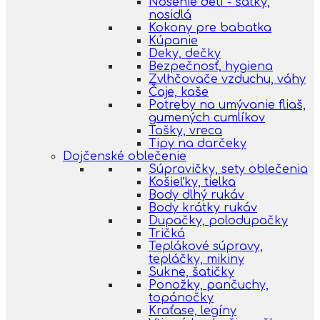
Nosenie detí - šatky,
nosidlá
Kokony pre babatka
Kúpanie
Deky, dečky
Bezpečnosť, hygiena
Zvlhčovače vzduchu, váhy
Čaje, kaše
Potreby na umývanie fliaš,
gumených cumlíkov
Tašky, vreca
Tipy na darčeky
Dojčenské oblečenie
Súpravičky, sety oblečenia
Košieľky, tielka
Body dlhý rukáv
Body krátky rukáv
Dupačky, polodupačky
Tričká
Teplákové súpravy,
tepláčky, mikiny
Sukne, šatičky
Ponožky, pančuchy,
topánočky
Kraťase, legíny