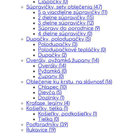
Čiapočky
(0)
Súpravičky, sety oblečenia
(47)
5 a viacdielne súpravičky
(11)
2 dielne súpravičky
(15)
3 dielne súpravičky
(12)
Súpravy do porodnice
(9)
4 dielne súpravičky
(0)
Dupačky, polodupačky
(5)
Polodupačky
(3)
Polodupačkové tepláčky
(0)
Dupačky
(2)
Overály, pyžamká,župany
(14)
Overály
(14)
Pyžamká
(0)
Župany
(0)
Oblečenie ku krstu, na slávnosť
(16)
Chlapec
(10)
Dievča
(5)
Doplnky
(1)
Kraťase, legíny
(4)
Košieľky, tielka
(1)
Košieľky, podkošieľky
(1)
Tielka
(0)
Podbradníky
(39)
Rukavice
(19)