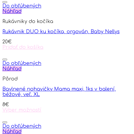
Do obľúbených
Náhľad
Rukávniky do kočíka
Rukávnik DUO ku kočíka, orgován, Baby Nellys
20
€
Pridať do košíka
Do obľúbených
Náhľad
Pôrod
Bavlnené nohavičky Mama maxi, 1ks v balení,
béžové, veľ. XL
8
€
Výber možností
This
product
has
Do obľúbených
multiple
Náhľad