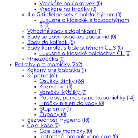
Vreckáre na čokoľvek
(0)
Vreckáre na hračky
(0)
4 a 5-ti dielne sety s baldachýnom
(0)
Luxusné a klasické, s baldachýnom
Š
(0)
Výhodné sady s doplnkami
(1)
Sady sa zavinovačkou zadarmo
(0)
Sady do kolísok
(5)
Sady komplet s baldachýnom CL,Š
(0)
Luxusné a klasické,baldachýn CL
(0)
Hniezdočka
(0)
Potreby pre mamičky
(262)
Kokony pre babatka
(1)
Kúpanie
(61)
Osušky, žínky
(28)
Kozmetika
(8)
Vaničky, kýbliky
(2)
Potreby, pomôcky na kúpanieliky
(14)
Hračky nielen do vody
(8)
Stupienky
(1)
Župany
(0)
Bezpečnosť, hygiena
(18)
Čaje, kaše
(0)
Čaje pre mamičky
(0)
Instantné, granulované čaje
(0)