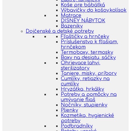
Koše pre bábätká
Výbavičky do košov,kolísok
Matrace
DISNEY NÁBYTOK
Bazeniky
Dojčenské a detské potreby
Fľaštičky a hrnčeky
Príslušenstvo k fľašiam,
hrnčekom
Termoboxy, termosky
Boxy na desiatu, sáčky
Ohrievace lahvi,
sterilizatory
Taniere, misky, príbory
Cumlíky, retiazky na
cumlíky
Hryzátka, hrkálky
Potreby a pomôcky na
umývanie fliaš
Nočníky, stupienky
Plienky
Kozmetika, hygienické
potreby
Podbradníky