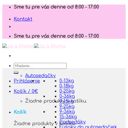
Skip
Sme tu pre vás denne od 8:00 - 17:00
to
content
Kontakt
Sme tu pre vás denne od 8:00 - 17:00
Hľadať:
Autosedačky
0-13kg
Prihlásenie
0-18kg
0-25kg
Košík /
0
€
0-36kg
Žiadne produkty v košíku.
9-18kg
9-25kg
9-36kg
Košík
15-36kg
Podsedáky
Žiadne produkty v košíku.
Fusaky do autosedačiek