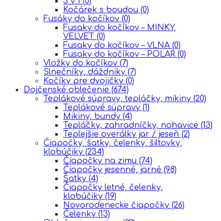
3 v 1
(0)
Kočárek s boudou
(0)
Fusáky do kočíkov
(0)
Fusaky do kočíkov – MINKY,
VELVET
(0)
Fusaky do kočíkov – VLNA
(0)
Fusaky do kočíkov – POLAR
(0)
Vložky do kočíkov
(7)
Slnečníky, dáždniky
(7)
Kočíky pre dvojičky
(0)
Dojčenské oblečenie
(674)
Teplákové súpravy, tepláčky, mikiny
(20)
Teplákové súpravy
(1)
Mikiny, bundy
(4)
Tepláčky, zahradníčky, nohavice
(13)
Teplejšie overálky jar / jeseň
(2)
Čiapočky, šatky, čelenky, šiltovky,
klobúčiky
(234)
Čiapočky na zimu
(74)
Čiapočky jesenné, jarné
(98)
Šatky
(4)
Čiapočky letné, čelenky,
klobúčiky
(19)
Novorodenecke čiapočky
(26)
Čelenky
(13)