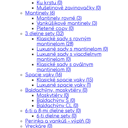
Ku krstu
(0)
Mušelinové zavinovačky
(0)
Mantinely
(6)
Mantinely rovné
(3)
Vankúšikové mantinely
(3)
Pletené copy
(0)
3 dielne sety
(32)
Klasické sady s rovným
mantinelom
(28)
Luxusné sady s mantinelom
(0)
Luxusné sady s viacdielnym
mantinelom
(0)
Klasické sady s oválnym
mantinelom
(0)
Spacie vaky
(16)
Klasické spacie vaky
(15)
Luxusné spacie vaky
(1)
Baldachýny, moskytiéry
(0)
Moskytiéry
(0)
Baldachýny Š
(0)
Baldachýny CL
(0)
6-ti a 8-mi dielne sety
(0)
6-ti dielne sety
(0)
Perinka a vankúš – výplň
(3)
Vreckáre
(0)