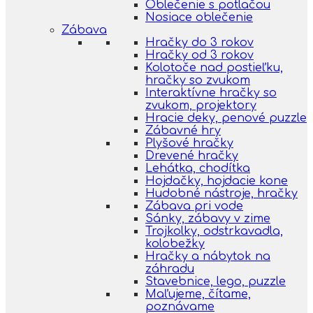
Oblečenie s potlačou
Nosiace oblečenie
Zábava
Hračky do 3 rokov
Hračky od 3 rokov
Kolotoče nad postieľku,
hračky so zvukom
Interaktívne hračky so
zvukom, projektory
Hracie deky, penové puzzle
Zábavné hry
Plyšové hračky
Drevené hračky
Lehátka, chodítka
Hojdačky, hojdacie kone
Hudobné nástroje, hračky
Zábava pri vode
Sánky, zábavy v zime
Trojkolky, odstrkavadla,
kolobežky
Hračky a nábytok na
záhradu
Stavebnice, lego, puzzle
Maľujeme, čítame,
poznávame