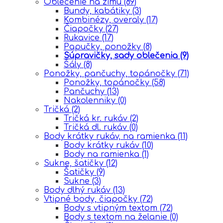
Oblečenie na zimu
(89)
Bundy, kabátiky
(3)
Kombinézy, overaly
(17)
Čiapočky
(27)
Rukavice
(17)
Papučky, ponožky
(8)
Súpravičky, sady oblečenia
(9)
Šály
(8)
Ponožky, pančuchy, topánočky
(71)
Ponožky, topánočky
(58)
Pančuchy
(13)
Nakolenniky
(0)
Tričká
(2)
Tričká kr. rukáv
(2)
Tričká dl. rukáv
(0)
Body krátky rukáv, na ramienka
(11)
Body krátky rukáv
(10)
Body na ramienka
(1)
Sukne, šatičky
(12)
Šatičky
(9)
Sukne
(3)
Body dlhý rukáv
(13)
Vtipné body, čiapočky
(72)
Body s vtipným textom
(72)
Body s textom na želanie
(0)