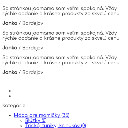
The
options
So stránkou jaamama som veľmi spokojná. Vždy
may
rýchle dodanie a krásne produkty za skvelú cenu.
be
chosen
Janka
/
Bardejov
on
the
So stránkou jaamama som veľmi spokojná. Vždy
product
rýchle dodanie a krásne produkty za skvelú cenu.
page
Janka
/
Bardejov
So stránkou jaamama som veľmi spokojná. Vždy
rýchle dodanie a krásne produkty za skvelú cenu.
Janka
/
Bardejov
Kategórie
Móda pre mamičky
(35)
Blúzky
(0)
Tričká, tuniky, kr. rukáv
(0)