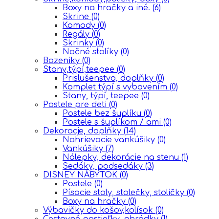
Boxy na hračky a iné.
(6)
Skrine
(0)
Komody
(0)
Regály
(0)
Skrinky
(0)
Nočné stolíky
(0)
Bazeniky
(0)
Stany,týpí,teepee
(0)
Prislušenstvo, doplňky
(0)
Komplet týpí s vybavením
(0)
Stany, týpí, teepee
(0)
Postele pre deti
(0)
Postele bez šuplíku
(0)
Postele s šuplíkom / ami
(0)
Dekoracje, doplňky
(14)
Nahrievacie vankúšiky
(0)
Vankúšiky
(7)
Nálepky, dekorácie na stenu
(1)
Sedáky, podsedáky
(3)
DISNEY NÁBYTOK
(0)
Postele
(0)
Písacie stoly, stolečky, stoličky
(0)
Boxy na hračky
(0)
Výbavičky do košov,kolísok
(0)
Cestovné postieľky, ohrádky
(1)