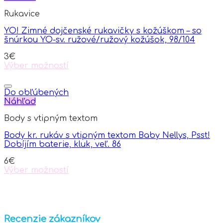
variants.
Rukavice
The
options
YO! Zimné dojčenské rukavičky s kožúškom – so
may
šnúrkou YO-sv. ružové/ružový kožúšok, 98/104
be
chosen
3
€
on
Výber možností
the
This
product
product
page
has
Do obľúbených
multiple
Náhľad
variants.
Body s vtipným textom
The
options
Body kr. rukáv s vtipným textom Baby Nellys, Psst!
may
Dobíjím baterie, kluk, veľ. 86
be
chosen
6
€
on
Výber možností
the
This
product
product
page
has
multiple
variants.
Recenzie zákazníkov