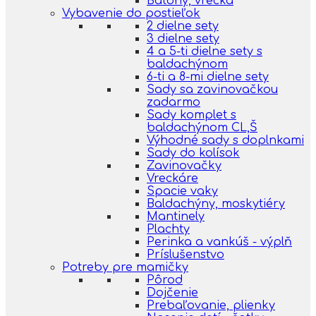
Batohy, vrecká
Vybavenie do postieľok
2 dielne sety
3 dielne sety
4 a 5-ti dielne sety s
baldachýnom
6-ti a 8-mi dielne sety
Sady sa zavinovačkou
zadarmo
Sady komplet s
baldachýnom CL,Š
Výhodné sady s doplnkami
Sady do kolísok
Zavinovačky
Vreckáre
Spacie vaky
Baldachýny, moskytiéry
Mantinely
Plachty
Perinka a vankúš - výplň
Príslušenstvo
Potreby pre mamičky
Pôrod
Dojčenie
Prebaľovanie, plienky