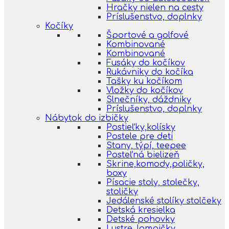
Hračky nielen na cesty
Príslušenstvo, doplnky
Kočíky
Športové a golfové
Kombinované
Kombinované
Fusáky do kočíkov
Rukávniky do kočíka
Tašky ku kočíkom
Vložky do kočíkov
Slnečníky, dáždniky
Príslušenstvo, doplnky
Nábytok do izbičky
Postieľky,kolísky
Postele pre deti
Stany, týpí, teepee
Posteľná bielizeň
Skrine,komody,poličky,
boxy
Písacie stoly, stolečky,
stoličky
Jedálenské stolíky stolčeky
Detská kresielka
Detské pohovky
Lustre, lampičky