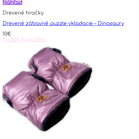
Náhľad
Drevené hračky
Drevené zábavné puzzle vkladacie – Dinosaury
10
€
Pridať do košíka