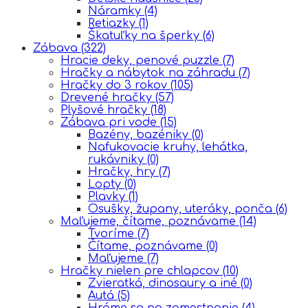
Náramky
(4)
Retiazky
(1)
Škatuľky na šperky
(6)
Zábava
(322)
Hracie deky, penové puzzle
(7)
Hračky a nábytok na záhradu
(7)
Hračky do 3 rokov
(105)
Drevené hračky
(57)
Plyšové hračky
(18)
Zábava pri vode
(15)
Bazény, bazéniky
(0)
Nafukovacie kruhy, lehátka,
rukávniky
(0)
Hračky, hry
(7)
Lopty
(0)
Plavky
(1)
Osušky, župany, uteráky, ponča
(6)
Maľujeme, čítame, poznávame
(14)
Tvoríme
(7)
Čítame, poznávame
(0)
Maľujeme
(7)
Hračky nielen pre chlapcov
(10)
Zvieratká, dinosaury a iné
(0)
Autá
(5)
Hráme sa na zamestnanie
(4)