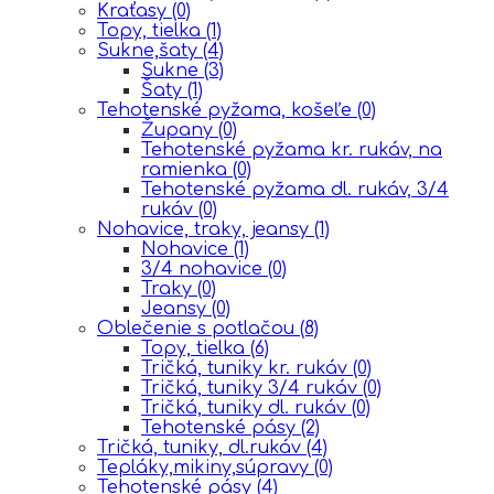
Kraťasy
(0)
Topy, tielka
(1)
Sukne,šaty
(4)
Sukne
(3)
Šaty
(1)
Tehotenské pyžama, košeľe
(0)
Župany
(0)
Tehotenské pyžama kr. rukáv, na
ramienka
(0)
Tehotenské pyžama dl. rukáv, 3/4
rukáv
(0)
Nohavice, traky, jeansy
(1)
Nohavice
(1)
3/4 nohavice
(0)
Traky
(0)
Jeansy
(0)
Oblečenie s potlačou
(8)
Topy, tielka
(6)
Tričká, tuniky kr. rukáv
(0)
Tričká, tuniky 3/4 rukáv
(0)
Tričká, tuniky dl. rukáv
(0)
Tehotenské pásy
(2)
Tričká, tuniky, dl.rukáv
(4)
Tepláky,mikiny,súpravy
(0)
Tehotenské pásy
(4)