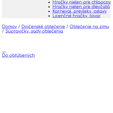
Hračky nielen pre chlapcov
Hračky nielen pre dievčatá
Karneval, prevleky, oslavy
Licenčné hračky, tovar
Domov
/
Dojčenské oblečenie
/
Oblečenie na zimu
/
Súpravičky, sady oblečenia
Do obľúbených